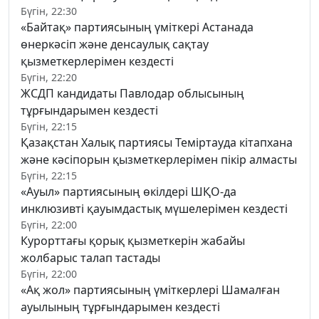
Бүгін, 22:30
«Байтақ» партиясының үміткері Астанада
өнеркәсіп және денсаулық сақтау
қызметкерлерімен кездесті
Бүгін, 22:20
ЖСДП кандидаты Павлодар облысының
тұрғындарымен кездесті
Бүгін, 22:15
Қазақстан Халық партиясы Теміртауда кітапхана
және кәсіпорын қызметкерлерімен пікір алмасты
Бүгін, 22:15
«Ауыл» партиясының өкілдері ШҚО-да
инклюзивті қауымдастық мүшелерімен кездесті
Бүгін, 22:00
Курорттағы қорық қызметкерін жабайы
жолбарыс талап тастады
Бүгін, 22:00
«Ақ жол» партиясының үміткерлері Шамалған
ауылының тұрғындарымен кездесті