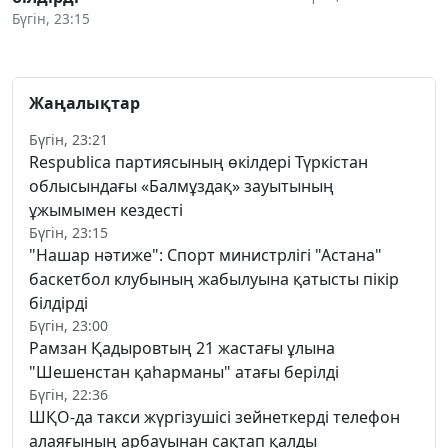
Бүгін, 23:15
Жаңалықтар
Бүгін, 23:21
Respublica партиясының өкілдері Түркістан
облысындағы «Балмұздақ» зауытының
ұжымымен кездесті
Бүгін, 23:15
"Нашар нәтиже": Спорт министрлігі "Астана"
баскетбол клубының жабылуына қатысты пікір
білдірді
Бүгін, 23:00
Рамзан Қадыровтың 21 жастағы ұлына
"Шешенстан қаһарманы" атағы берілді
Бүгін, 22:36
ШҚО-да такси жүргізушісі зейнеткерді телефон
алаяғының арбауынан сақтап қалды