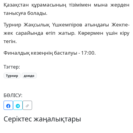
Қазақстан құрамасының тізімімен мына жерден
танысуға болады.
Турнир Жақсылық Үшкемпіров атындағы Жекпе-
жек сарайында өтіп жатыр. Көрермен үшін кіру
тегін.
Финалдық кезеңнің басталуы - 17:00.
Тэгтер:
Турнир
дзюдо
БӨЛІСУ:
Серіктес жаңалықтары