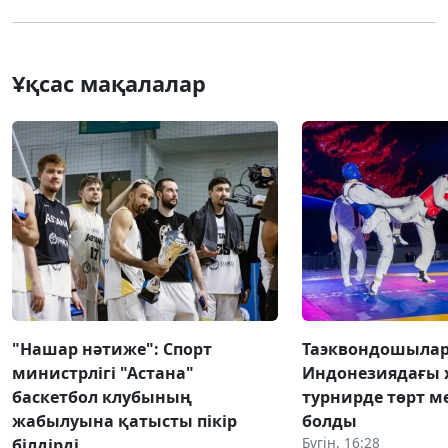
Ұқсас мақалалар
"Нашар нәтиже": Спорт
Таэквондошыла
министрлігі "Астана"
Индонезиядағы
баскетбол клубының
турнирде төрт м
жабылуына қатысты пікір
болды
Бүгін, 16:28
білдірді