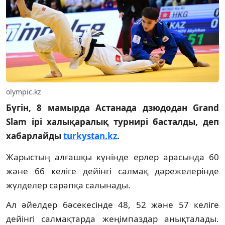
olympic.kz
Бүгін, 8 мамырда Астанада дзюдодан Grand
Slam ірі халықаралық турнирі басталды, деп
хабарлайды
turkystan.kz
.
Жарыстың алғашқы күнінде ерлер арасында 60
және 66 келіге дейінгі салмақ дәрежелерінде
жүлделер сарапқа салынады.
Ал әйелдер бәсекесінде 48, 52 және 57 келіге
дейінгі салмақтарда жеңімпаздар анықталады.