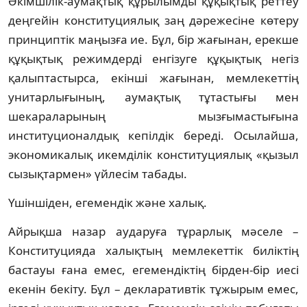
Әкімшілік-аумақтық құрылымды құқықтық реттеу
деңгейін конституциялық заң дәрежесіне көтеру
принциптік маңызға ие. Бұл, бір жағынан, ерекше
құқықтық режимдерді енгізуге құқықтық негіз
қалыптастырса, екінші жағынан, мемлекеттің
унитарлығының, аумақтық тұтастығы мен
шекараларының мызғымастығына
институционалдық кепілдік береді. Осылайша,
экономикалық икемділік конституциялық «қызыл
сызықтармен» үйлесім табады.
Үшіншіден, егемендік және халық.
Айрықша назар аударуға тұрарлық мәселе –
Конституцияда халықтың мемлекеттік биліктің
бастауы ғана емес, егемендіктің бірден-бір иесі
екенін бекіту. Бұл – декларативтік тұжырым емес,