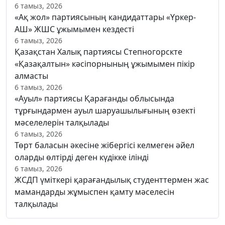
6 тамыз, 2026
«Ақ жол» партиясының кандидаттары «Үркер-
АШ» ЖШС ұжымымен кездесті
6 тамыз, 2026
Қазақстан Халық партиясы Степногорскте
«Қазақалтын» кәсіпорнының ұжымымен пікір
алмасты
6 тамыз, 2026
«Ауыл» партиясы Қарағанды облысында
тұрғындармен ауыл шаруашылығының өзекті
мәселелерін талқылады
6 тамыз, 2026
Төрт баласын әкесіне жібергісі келмеген әйел
оларды өлтірді деген күдікке ілінді
6 тамыз, 2026
ЖСДП үміткері қарағандылық студенттермен жас
мамандарды жұмыспен қамту мәселесін
талқылады