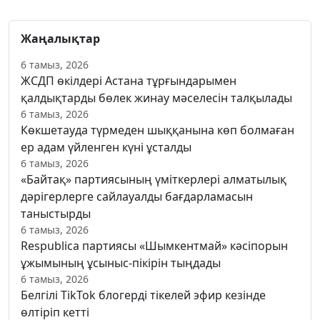
Жаңалықтар
6 тамыз, 2026
ЖСДП өкілдері Астана тұрғындарымен
қалдықтарды бөлек жинау мәселесін талқылады
6 тамыз, 2026
Көкшетауда түрмеден шыққанына көп болмаған
ер адам үйленген күні ұсталды
6 тамыз, 2026
«Байтақ» партиясының үміткерлері алматылық
дәрігерлерге сайлауалды бағдарламасын
таныстырды
6 тамыз, 2026
Respublica партиясы «Шымкентмай» кәсіпорын
ұжымының ұсыныс-пікірін тыңдады
6 тамыз, 2026
Белгілі TikTok блогерді тікелей эфир кезінде
өлтіріп кетті