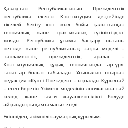
Қазақстан Республикасының Президенттік
республика екенін Конституция деңгейінде
тікелей бекіту көп жыл бойы қалыптасқан
теориялық және практикалық түсініксіздікті
жояды. Республика ұғымы басқару нысаны
ретінде және республиканың нақты моделі –
парламенттік, президенттік, аралас –
Конституциялық құқық теориясында әртүрлі
санаттар болып табылады. Ұсынылып отырған
редакция «Күшті Президент – ықпалды Құрылтай
– есеп беретін Үкімет» моделінің логикасына сай
келеді және саяси жауапкершілікті бөлуде
айқындықты қамтамасыз етеді.
Екіншіден, әкімшілік-аумақтық құрылым.