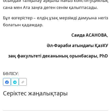
осындай талқылау арқылы нағыз конституциялық
сана мен Ата заңға деген сенім қалыптасады.
Бұл өзгерістер – елдің ұзақ мерзімді дамуына негіз
болатын қадамдар.
Саида АСАНОВА,
Әл-Фараби атындағы ҚазҰУ
заң факультеті деканының орынбасары, PhD
БӨЛІСУ:
Серіктес жаңалықтары