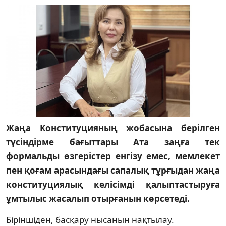
Жаңа Конституцияның жобасына берілген
түсіндірме бағыттары Ата заңға тек
формальды өзгерістер енгізу емес, мемлекет
пен қоғам арасындағы сапалық тұрғыдан жаңа
конституциялық келісімді қалыптастыруға
ұмтылыс жасалып отырғанын көрсетеді.
Біріншіден, басқару нысанын нақтылау.