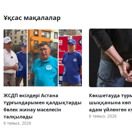
Ұқсас мақалалар
ЖСДП өкілдері Астана
Көкшетауда түр
тұрғындарымен қалдықтарды
шыққанына көп 
бөлек жинау мәселесін
адам үйленген к
6 тамыз, 2026
талқылады
6 тамыз, 2026