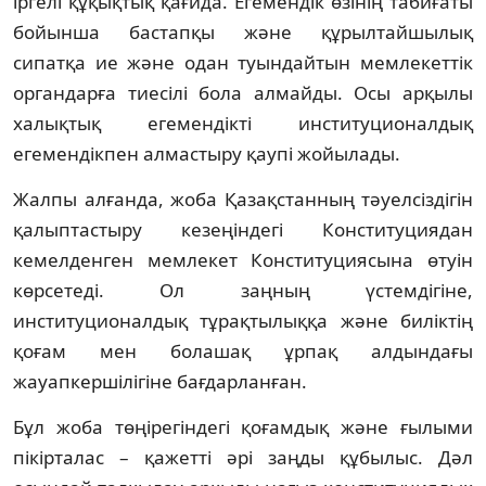
іргелі құқықтық қағида. Егемендік өзінің табиғаты
бойынша бастапқы және құрылтайшылық
сипатқа ие және одан туындайтын мемлекеттік
органдарға тиесілі бола алмайды. Осы арқылы
халықтық егемендікті институционалдық
егемендікпен алмастыру қаупі жойылады.
Жалпы алғанда, жоба Қазақстанның тәуелсіздігін
қалыптастыру кезеңіндегі Конституциядан
кемелденген мемлекет Конституциясына өтуін
көрсетеді. Ол заңның үстемдігіне,
институционалдық тұрақтылыққа және биліктің
қоғам мен болашақ ұрпақ алдындағы
жауапкершілігіне бағдарланған.
Бұл жоба төңірегіндегі қоғамдық және ғылыми
пікірталас – қажетті әрі заңды құбылыс. Дәл