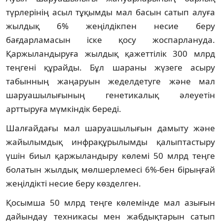
түрлерінің асыл тұқымды мал басын сатып алуға
жылдық 6% жеңілдікпен несие беру
бағдарламасын іске қосу жоспарлануда.
Қаржыландыруға жылдық қажеттілік 300 млрд
теңгені құрайды. Бұл шараны жүзеге асыру
табынның жаңаруын жеделдетуге және мал
шаруашылығының генетикалық әлеуетін
арттыруға мүмкіндік береді.
Шалғайдағы мал шаруашылығын дамыту және
жайылымдық инфрақұрылымды қалыптастыру
үшін биыл қаржыландыру көлемі 50 млрд теңге
болатын жылдық мөлшерлемесі 6%-бен бірыңғай
жеңілдікті несие беру көзделген.
Қосымша 50 млрд теңге көлемінде мал азығын
дайындау техникасы мен жабдықтарын сатып