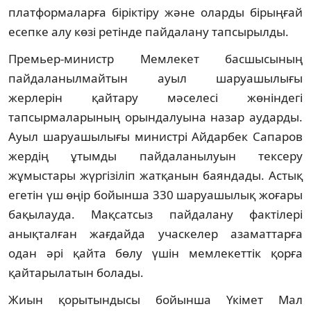
платформаларға біріктіру және оларды бірыңғай
есепке алу көзі ретінде пайдалану тапсырылды.
Премьер-министр Мемлекет басшысының
пайдаланылмайтын ауыл шаруашылығы
жерлерін қайтару мәселесі жөніндегі
тапсырмаларының орындалуына назар аударды.
Ауыл шаруашылығы министрі Айдарбек Сапаров
жердің ұтымды пайдаланылуын тексеру
жұмыстары жүргізіліп жатқанын баяндады. Астық
егетін үш өңір бойынша 330 шаруашылық жоғары
бақылауда. Мақсатсыз пайдалану фактілері
анықталған жағдайда учаскелер азаматтарға
одан әрі қайта бөлу үшін мемлекеттік қорға
қайтарылатын болады.
Жиын қорытындысы бойынша Үкімет Мал