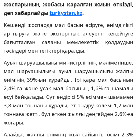
жоспарының жобасы қаралған жиын өткізді,
деп хабарлайды
turkystan.kz
.
Кешенді жоспарда мал басын өсіруге, өнімділікті
арттыруға және экспорттық әлеуетті кеңейтуге
бағытталған саланы мемлекеттік қолдаудың
тәсілдері мен тетіктері қаралды.
Ауыл шаруашылығы министрлігінің мәліметінше,
мал шаруашылығы ауыл шаруашылығы жалпы
өнімінің 39%-ын құрайды. Ірі қара мал басының
2,4%-ға және ұсақ мал басының 1,6%-ға шамалы
өсуі байқалады. Сүт өндірісі 5% өсіммен шамамен
3,8 млн тоннаны құрады, ет өндіру көлемі 1,2 млн
тоннаға жетті, бұл өткен жылғы деңгейден 2,6%-ға
жоғары.
Алайда, жалпы өнімнің жыл сайынғы өсімі 2-3%