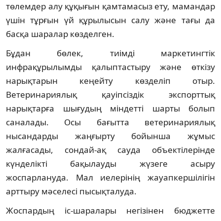
төлемдер алу құқығын қамтамасыз ету, мамандар
үшін тұрғын үй құрылысын салу және тағы да
басқа шаралар көзделген.
Бұдан бөлек, тиімді маркетингтік
инфрақұрылымды қалыптастыру және өткізу
нарықтарын кеңейту көзделіп отыр.
Ветеринариялық қауіпсіздік экспорттық
нарықтарға шығудың міндетті шарты болып
саналады. Осы бағытта ветеринариялық
нысандарды жаңғырту бойынша жұмыс
жалғасады, сондай-ақ сауда объектілерінде
күнделікті бақылауды жүзеге асыру
жоспарлануда. Мал иелерінің жауапкершілігін
арттыру мәселесі пысықталуда.
Жоспардың іс-шаралары негізінен бюджетте