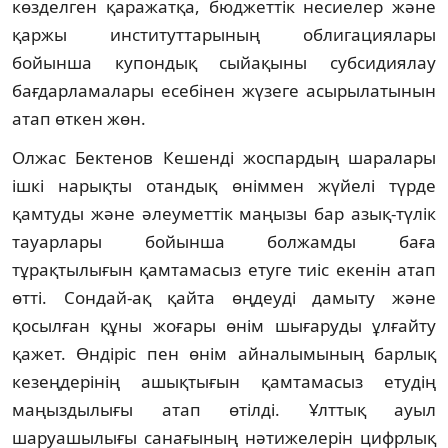
көзделген қаражатқа, бюджеттік несиелер және
қаржы институттарының облигациялары
бойынша купондық сыйақыны субсидиялау
бағдарламалары есебінен жүзеге асырылатынын
атап өткен жөн.
Олжас Бектенов Кешенді жоспардың шаралары
ішкі нарықты отандық өніммен жүйелі түрде
қамтуды және әлеуметтік маңызы бар азық-түлік
тауарлары бойынша болжамды баға
тұрақтылығын қамтамасыз етуге тиіс екенін атап
өтті. Сондай-ақ қайта өңдеуді дамыту және
қосылған құны жоғары өнім шығаруды ұлғайту
қажет. Өндіріс пен өнім айналымының барлық
кезеңдерінің ашықтығын қамтамасыз етудің
маңыздылығы атап өтілді. Ұлттық ауыл
шаруашылығы санағының нәтижелерін цифрлық