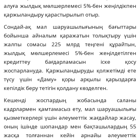
алуға жылдық мөлшерлемесі 5%-бен жеңілдікпен
қаржыландыру қарастырылып отыр.
Сондай-ақ мал шаруашылығының бағыттары
бойынша айналым қаражатын толықтыру үшін
жалпы сомасы 225 млрд теңгені құрайтын,
жылдық мөлшерлемесі 5%-бен жеңілдетілген
кредиттеу бағдарламасын іске қосу
жоспарлануда. Қаржыландыруды қолжетімді ете
түсу үшін «Даму» қоры арқылы қарыздарға
кепілдік беру тетігін қолдану көзделген.
Кешенді жоспардың жобасында саланы
кадрлармен қамтамасыз ету, мал шаруашылығы
қызметкерлері үшін әлеуметтік жағдайлар жасау,
оның ішінде шопандар мен бақташылардың 55
жасқа толғаннан кейін арнайы әлеуметтік