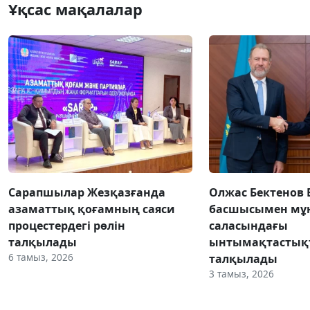
Ұқсас мақалалар
Сарапшылар Жезқазғанда
Олжас Бектенов 
азаматтық қоғамның саяси
басшысымен мұн
процестердегі рөлін
саласындағы
талқылады
ынтымақтастық
6 тамыз, 2026
талқылады
3 тамыз, 2026