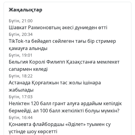
Жаңалықтар
Бүгін, 21:00
Шавкат Рахмоновтың әкесі дүниеден өтті
Бүгін, 20:34
TikTok-та бейәдеп сөйлеген тағы бір стример
қамауға алынды
Бүгін, 19:01
Бельгия Королі Филипп Қазақстанға мемлекет
сапармен келеді
Бүгін, 18:22
Астанада Қорғалжын тас жолы ішінара
жабылады
Бүгін, 17:03
Неліктен 120 балл грант алуға әрдайым кепілдік
бермейді, ал 100 балл жеткілікті болуы мүмкін?
Бүгін, 16:44
Қонаевта флайбордшы «Әділет» туымен су
үстінде шоу көрсетті