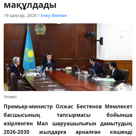
мақұлдады
19 қаңтар, 2026
/
Інжу Әлихан
Үкімет
Премьер-министр Олжас Бектенов Мемлекет
басшысының тапсырмасы бойынша
әзірленген Мал шаруашылығын дамытудың
2026-2030 жылдарға арналған кешенді