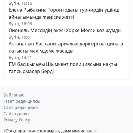
Бүгін, 16:16
Елена Рыбакина Торонтодағы турнирдің үшінші
айналымында жеңіске жетті
Бүгін, 16:03
Лионель Мессидің әкесі Хорхе Месси көз жұмды
Бүгін, 15:01
Астананың бас санитариялық дәрігері вакцинаға
қатысты мәлімдеме жасады
Бүгін, 14:21
ІІМ басшылығы Шымкент полициясына нақты
тапсырмалар берді
Байланыс
Газет редакциясы
Сайт редакциясы
Сайт туралы
Privacy Policy
ҚР Ақпарат және қоғамдық даму министрлігі,