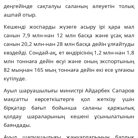
деңгейінде сақталуы саланың әлеуетін толық
ашпай отыр.
Кешенді жоспарды жүзеге асыру ірі қара мал
санын 7,9 млн-нан 12 млн басқа және ұсақ мал
санын 20,2 млн-нан 28 млн басқа дейін ұлғайтуды
көздейді. Сондай-ақ, ет өндірісінің 1,2 млн-нан 1,8
млн тоннаға дейін өсуі және оның экспортының
82 мыңнан 165 мың тоннаға дейін екі есе ұлғаюы
күтілуде.
Ауыл шаруашылығы министрі Айдарбек Сапаров
мақсатты көрсеткіштерге қол жеткізу үшін
бірқатар бағыт бойынша саланы қаржылық
қолдау шараларының кешені ұсынылатынын
баяндады.
Ауыл шаруашылығы жануарларының барлық