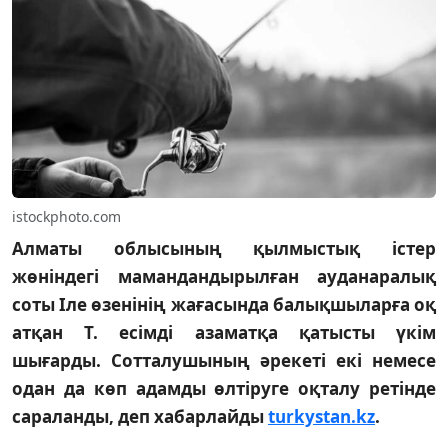
istockphoto.com
Алматы облысының қылмыстық істер
жөніндегі мамандандырылған ауданаралық
соты Іле өзенінің жағасында балықшыларға оқ
атқан Т. есімді азаматқа қатысты үкім
шығарды. Сотталушының әрекеті екі немесе
одан да көп адамды өлтіруге оқталу ретінде
сараланды, деп хабарлайды
turkystan.kz
.