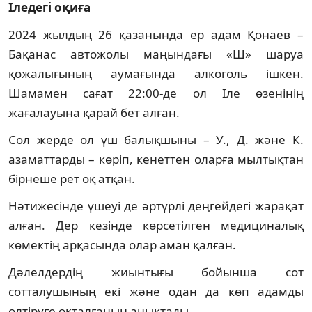
Іледегі оқиға
2024 жылдың 26 қазанында ер адам Қонаев –
Бақанас автожолы маңындағы «Ш» шаруа
қожалығының аумағында алкоголь ішкен.
Шамамен сағат 22:00-де ол Іле өзенінің
жағалауына қарай бет алған.
Сол жерде ол үш балықшыны – У., Д. және К.
азаматтарды – көріп, кенеттен оларға мылтықтан
бірнеше рет оқ атқан.
Нәтижесінде үшеуі де әртүрлі деңгейдегі жарақат
алған. Дер кезінде көрсетілген медициналық
көмектің арқасында олар аман қалған.
Дәлелдердің жиынтығы бойынша сот
сотталушының екі және одан да көп адамды
өлтіруге оқталғанын анықтады.