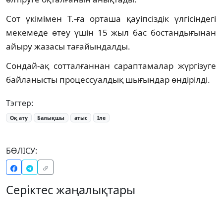
Сот үкімімен Т.-ға орташа қауіпсіздік үлгісіндегі
мекемеде өтеу үшін 15 жыл бас бостандығынан
айыру жазасы тағайындалды.
Сондай-ақ сотталғаннан сараптамалар жүргізуге
байланысты процессуалдық шығындар өндірілді.
Тэгтер:
Оқ ату
Балықшы
атыс
Іле
БӨЛІСУ:
Серіктес жаңалықтары