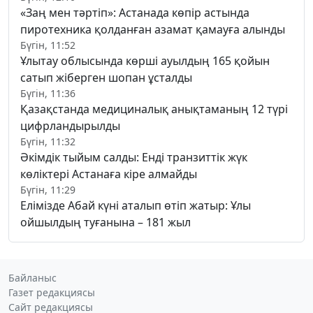
«Заң мен тәртіп»: Астанада көпір астында
пиротехника қолданған азамат қамауға алынды
Бүгін, 11:52
Ұлытау облысында көрші ауылдың 165 қойын
сатып жіберген шопан ұсталды
Бүгін, 11:36
Қазақстанда медициналық анықтаманың 12 түрі
цифрландырылды
Бүгін, 11:32
Әкімдік тыйым салды: Енді транзиттік жүк
көліктері Астанаға кіре алмайды
Бүгін, 11:29
Елімізде Абай күні аталып өтіп жатыр: Ұлы
ойшылдың туғанына – 181 жыл
Байланыс
Газет редакциясы
Сайт редакциясы