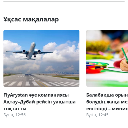
Ұқсас мақалалар
FlyArystan әуе компаниясы
Балабақша оры
Ақтау–Дубай рейсін уақытша
бөлудің жаңа ме
тоқтатты
енгізілді – мини
Бүгін, 12:56
Бүгін, 12:45