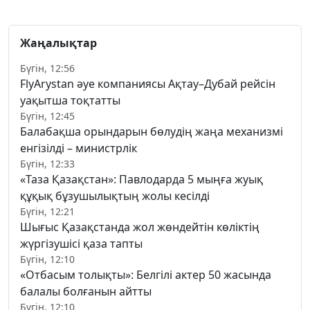
Жаңалықтар
Бүгін, 12:56
FlyArystan әуе компаниясы Ақтау–Дубай рейсін
уақытша тоқтатты
Бүгін, 12:45
Балабақша орындарын бөлудің жаңа механизмі
енгізілді – министрлік
Бүгін, 12:33
«Таза Қазақстан»: Павлодарда 5 мыңға жуық
құқық бұзушылықтың жолы кесілді
Бүгін, 12:21
Шығыс Қазақстанда жол жөндейтін көліктің
жүргізушісі қаза тапты
Бүгін, 12:10
«Отбасым толықты»: Белгілі актер 50 жасында
балалы болғанын айтты
Бүгін, 12:10