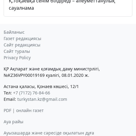
Қ.Тоқаевқа сенім білдіреді – әлеуметтанулық
сауалнама
Байланыс
Газет редакциясы
Сайт редакциясы
Сайт туралы
Privacy Policy
ҚР Ақпарат және қоғамдық даму министрлігі,
№KZ36VPY00019169 куәлігі, 08.01.2020 ж.
Астана қаласы, Қонаев көшесі, 12/1
Тел:
+7 (7172) 76-84-66
Email:
turkystan.kz@gmail.com
PDF | онлайн газет
Ауа райы
Ауызашарда және сәресіде оқылатын дұға