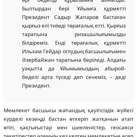
Былтырдан бері Ұйымға құрметті
Президент Садыр Жапаров бастаған
қырғыз елі тиімді төрағалық етті. Қырғыз
тарапына ризашылығымызды
білдіреміз. Енді төрағалық құрметті
Ильхам Гейдар оглудың басшылығымен
Әзербайжан тарапына беріледі. Алдағы
уақытта да Ұйымымыздың абырой-
беделі арта түседі деп сенеміз, – деді
Президент.
Мемлекет басшысы жаһандық қауіпсіздік жүйесі
күрделі кезеңді бастан өткеріп жатқанын атап
өтіп, қақтығыстар мен шиеленістер, геосаяси
текетірестер әлемнің кез келген мемлекетіне әсер