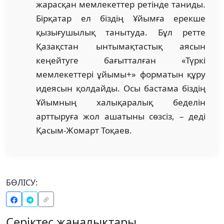
жарасқан мемлекеттер ретінде таниды.
Бірқатар ел біздің Ұйымға ерекше
қызығушылық танытуда. Бұл ретте
Қазақстан ынтымақтастық аясын
кеңейтуге бағытталған «Түркі
мемлекеттері ұйымы+» форматын құру
идеясын қолдайды. Осы бастама біздің
Ұйымның халықаралық беделін
арттыруға жол ашатыны сөзсіз, – деді
Қасым-Жомарт Тоқаев.
БӨЛІСУ:
Серіктес жаңалықтары