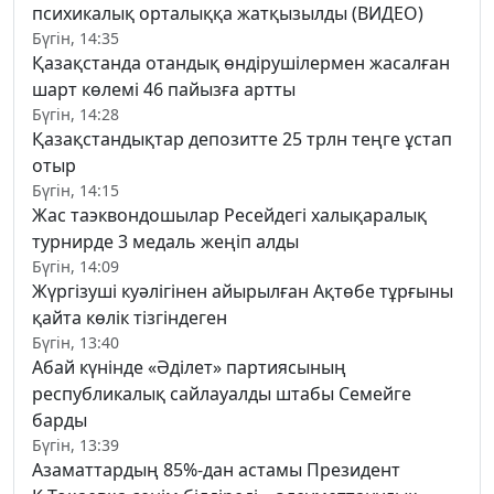
психикалық орталыққа жатқызылды (ВИДЕО)
Бүгін, 14:35
Қазақстанда отандық өндірушілермен жасалған
шарт көлемі 46 пайызға артты
Бүгін, 14:28
Қазақстандықтар депозитте 25 трлн теңге ұстап
отыр
Бүгін, 14:15
Жас таэквондошылар Ресейдегі халықаралық
турнирде 3 медаль жеңіп алды
Бүгін, 14:09
Жүргізуші куәлігінен айырылған Ақтөбе тұрғыны
қайта көлік тізгіндеген
Бүгін, 13:40
Абай күнінде «Әділет» партиясының
республикалық сайлауалды штабы Семейге
барды
Бүгін, 13:39
Азаматтардың 85%-дан астамы Президент