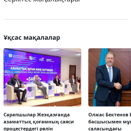
Ұқсас мақалалар
Сарапшылар Жезқазғанда
Олжас Бектенов 
азаматтық қоғамның саяси
басшысымен мұн
процестердегі рөлін
саласындағы