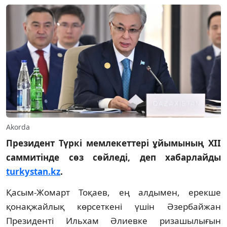
Akorda
Президент Түркі мемлекеттері ұйымының ХІІ
саммитінде сөз сөйледі, деп хабарлайды
turkystan.kz
.
Қасым-Жомарт Тоқаев, ең алдымен, ерекше
қонақжайлық көрсеткені үшін Әзербайжан
Президенті Ильхам Әлиевке ризашылығын