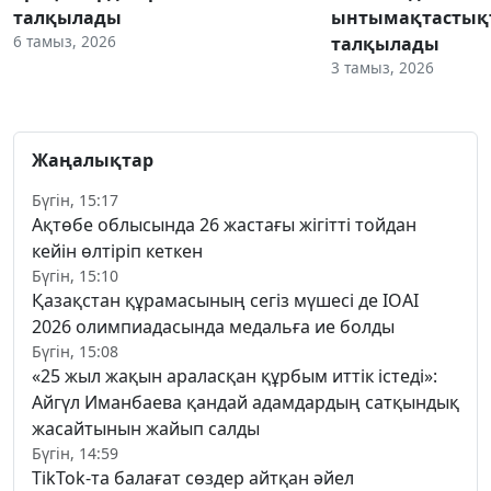
талқылады
ынтымақтастық
6 тамыз, 2026
талқылады
3 тамыз, 2026
Жаңалықтар
Бүгін, 15:17
Ақтөбе облысында 26 жастағы жігітті тойдан
кейін өлтіріп кеткен
Бүгін, 15:10
Қазақстан құрамасының сегіз мүшесі де IOAI
2026 олимпиадасында медальға ие болды
Бүгін, 15:08
«25 жыл жақын араласқан құрбым иттік істеді»:
Айгүл Иманбаева қандай адамдардың сатқындық
жасайтынын жайып салды
Бүгін, 14:59
TikTok-та балағат сөздер айтқан әйел