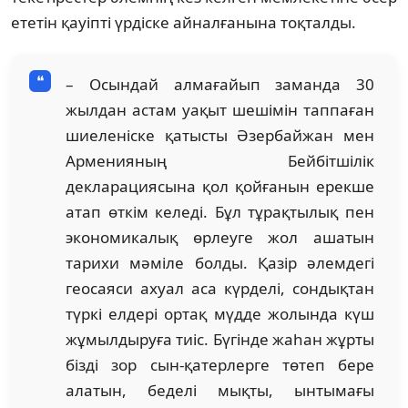
ететін қауіпті үрдіске айналғанына тоқталды.
– Осындай алмағайып заманда 30
жылдан астам уақыт шешімін таппаған
шиеленіске қатысты Әзербайжан мен
Арменияның Бейбітшілік
декларациясына қол қойғанын ерекше
атап өткім келеді. Бұл тұрақтылық пен
экономикалық өрлеуге жол ашатын
тарихи мәміле болды. Қазір әлемдегі
геосаяси ахуал аса күрделі, сондықтан
түркі елдері ортақ мүдде жолында күш
жұмылдыруға тиіс. Бүгінде жаһан жұрты
бізді зор сын-қатерлерге төтеп бере
алатын, беделі мықты, ынтымағы