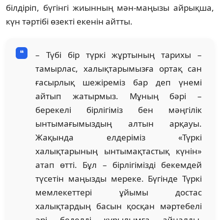
білдіріп, бүгінгі жиынның мән-маңызы айрықша,
күн тәртібі өзекті екенін айтты.
– Түбі бір түркі жұртының тарихы –
тамырлас, халықтарымызға ортақ сан
ғасырлық шежіреміз бар деп үнемі
айтып жатырмыз. Мұның бәрі –
берекелі бірлігіміз бен мәңгілік
ынтымағымыздың алтын арқауы.
Жақында елдеріміз «Түркі
халықтарының ынтымақтастық күнін»
атап өтті. Бұл – бірлігімізді бекемдей
түсетін маңызды мереке. Бүгінде Түркі
мемлекеттері ұйымы достас
халықтардың басын қосқан мәртебелі
әрі беделді құрылымға айналды.