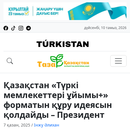
дүйсенбі, 10 тамыз, 2026
Қазақстан «Түркі
мемлекеттері ұйымы+»
форматын құру идеясын
қолдайды – Президент
7 қазан, 2025
/
Інжу Әлихан