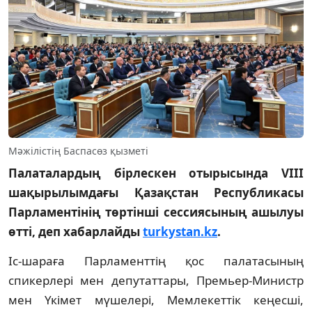
Мәжілістің Баспасөз қызметі
Палаталардың бірлескен отырысында VIII
шақырылымдағы Қазақстан Республикасы
Парламентінің төртінші сессиясының ашылуы
өтті, деп хабарлайды
turkystan.kz
.
Іс-шараға Парламенттің қос палатасының
спикерлері мен депутаттары, Премьер-Министр
мен Үкімет мүшелері, Мемлекеттік кеңесші,