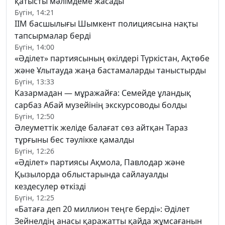
қатысты мәлімдеме жасады
Бүгін, 14:21
ІІМ басшылығы Шымкент полициясына нақты
тапсырмалар берді
Бүгін, 14:00
«Әділет» партиясының өкілдері Түркістан, Ақтөбе
және Ұлытауда жаңа бастамаларды таныстырды
Бүгін, 13:33
Казармадан — мұражайға: Семейде ұландық
сарбаз Абай музейінің экскурсоводы болды
Бүгін, 12:50
Әлеуметтік желіде балағат сөз айтқан Тараз
тұрғыны бес тәулікке қамалды
Бүгін, 12:26
«Әділет» партиясы Ақмола, Павлодар және
Қызылорда облыстарында сайлауалды
кездесулер өткізді
Бүгін, 12:25
«Батаға деп 20 миллион теңге берді»: Әділет
Зейнелдің анасы қаражатты қайда жұмсағанын