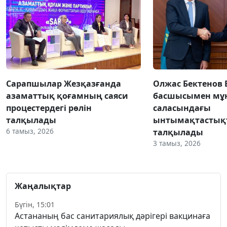
Сарапшылар Жезқазғанда
Олжас Бектенов 
азаматтық қоғамның саяси
басшысымен мұн
процестердегі рөлін
саласындағы
талқылады
ынтымақтастық
6 тамыз, 2026
талқылады
3 тамыз, 2026
Жаңалықтар
Бүгін, 15:01
Астананың бас санитариялық дәрігері вакцинаға