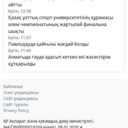
айтты
Бүгін, 12:18
Қазақ ұлттық спорт университетінің құрамасы
әлем чемпионатының жартылай финалына
шықты
Бүгін, 11:57
Павлодарда қайғылы жағдай болды
Бүгін, 11:45
Алматыда тауда адасып кеткен екі жасөспірім
құтқарылды
Байланыс
Газет редакциясы
Сайт редакциясы
Сайт туралы
Privacy Policy
ҚР Ақпарат және қоғамдық даму министрлігі,
№KZ36VPY00019169 куәлігі, 08.01.2020 ж.