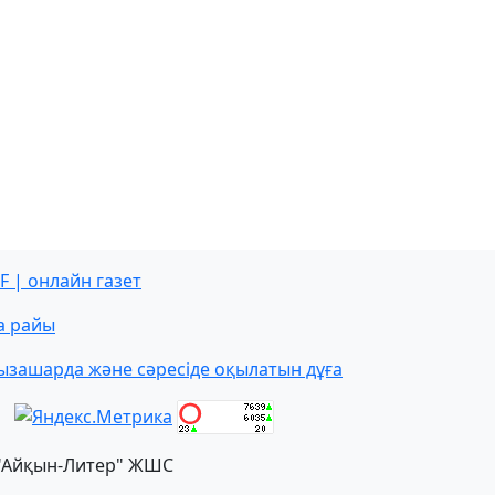
F | онлайн газет
а райы
ызашарда және сәресіде оқылатын дұға
"Айқын-Литер" ЖШС