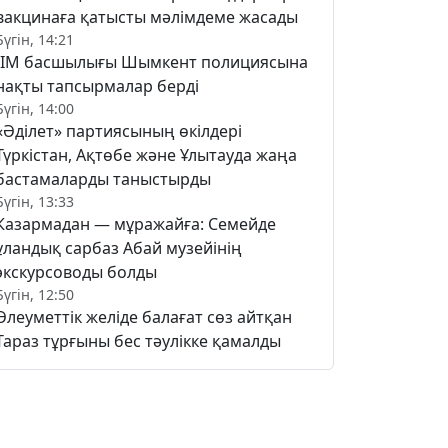
вакцинаға қатысты мәлімдеме жасады
Бүгін, 14:21
ІІМ басшылығы Шымкент полициясына
нақты тапсырмалар берді
Бүгін, 14:00
«Әділет» партиясының өкілдері
Түркістан, Ақтөбе және Ұлытауда жаңа
бастамаларды таныстырды
Бүгін, 13:33
Казармадан — мұражайға: Семейде
ұландық сарбаз Абай музейінің
экскурсоводы болды
Бүгін, 12:50
Әлеуметтік желіде балағат сөз айтқан
Тараз тұрғыны бес тәулікке қамалды