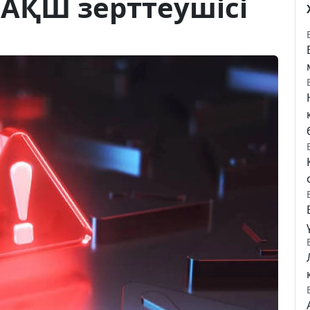
– АҚШ зерттеушісі