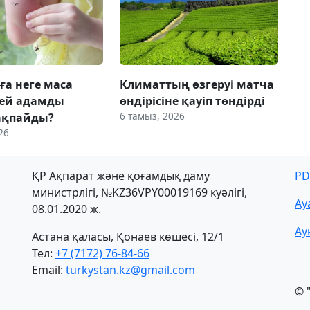
ға неге маса
Климаттың өзгеруі матча
 кей адамды
өндірісіне қауіп төндірді
6 тамыз, 2026
ақпайды?
26
ҚР Ақпарат және қоғамдық даму
PD
министрлігі, №KZ36VPY00019169 куәлігі,
Ау
08.01.2020 ж.
Ау
Астана қаласы, Қонаев көшесі, 12/1
Тел:
+7 (7172) 76-84-66
Email:
turkystan.kz@gmail.com
© 