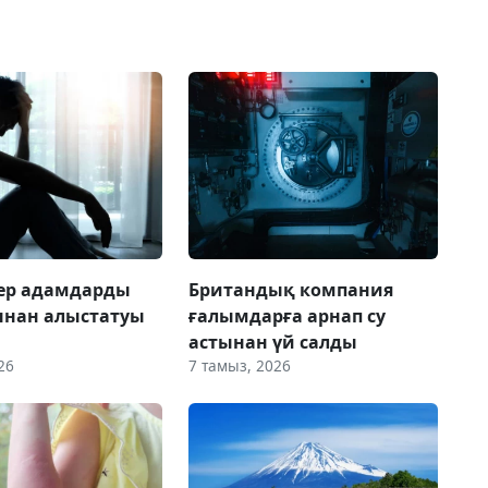
 ер адамдарды
Британдық компания
ынан алыстатуы
ғалымдарға арнап су
астынан үй салды
26
7 тамыз, 2026