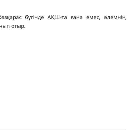
өзқарас бүгінде АҚШ-та ғана емес, әлемнің
нып отыр.