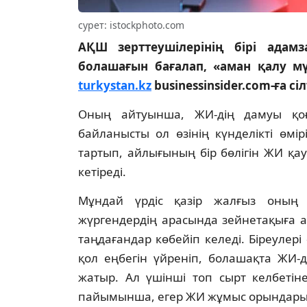
сурет: istockphoto.com
АҚШ зерттеушілерінің бірі адам
болашағын бағалап, «аман қалу мү
turkystan.kz
businessinsider.com-ға сі
Оның айтуынша, ЖИ-дің дамуы қоға
байланысты ол өзінің күнделікті өмір
тартып, айлығының бір бөлігін ЖИ қау
кетіреді.
Мұндай үрдіс қазір жалғыз оның 
жүргендердің арасында зейнетақыға а
таңдағандар көбейіп келеді. Біреулері 
қол еңбегін үйреніп, болашақта ЖИ-
жатыр. Ал үшінші топ сырт келбетін
пайымынша, егер ЖИ жұмыс орындарын т