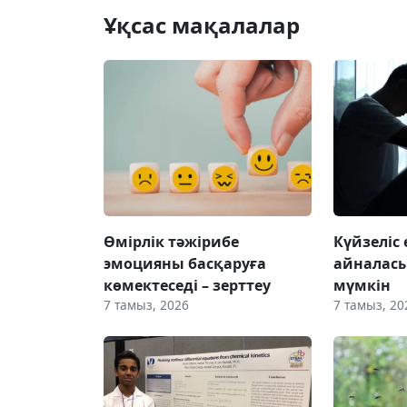
Ұқсас мақалалар
Өмірлік тәжірибе
Күйзеліс
эмоцияны басқаруға
айналас
көмектеседі – зерттеу
мүмкін
7 тамыз, 2026
7 тамыз, 20