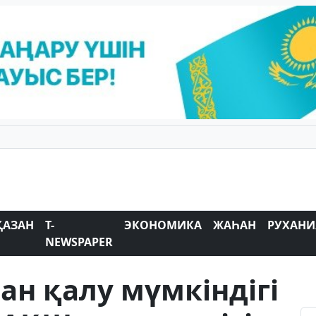
ҚАЗАН
T-
ЭКОНОМИКА
ЖАҺАН
РУХАНИ
NEWSPAPER
н қалу мүмкіндігі