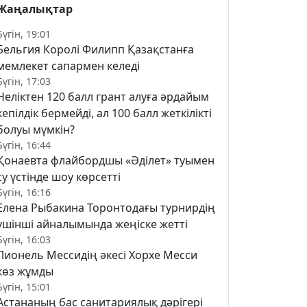
Жаңалықтар
Бүгін, 19:01
Бельгия Королі Филипп Қазақстанға
мемлекет сапармен келеді
Бүгін, 17:03
Неліктен 120 балл грант алуға әрдайым
кепілдік бермейді, ал 100 балл жеткілікті
болуы мүмкін?
Бүгін, 16:44
Қонаевта флайбордшы «Әділет» туымен
су үстінде шоу көрсетті
Бүгін, 16:16
Елена Рыбакина Торонтодағы турнирдің
үшінші айналымында жеңіске жетті
Бүгін, 16:03
Лионель Мессидің әкесі Хорхе Месси
көз жұмды
Бүгін, 15:01
Астананың бас санитариялық дәрігері