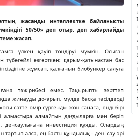
заттың жасанды интеллектке байланысты
мкіндігі 50/50» деп отыр, деп хабарлайды
лтеме жасап.
мға үлкен қауіп төндіруі мүмкін. Осыған
ін түбегейлі өзгерткен: қарым-қатынастан бас
іпсіздігіне жұмсап, қалғанын биобункер салуға
ғана тәжірибесі емес. Тақырыпты зерттеп
қша жинауды доғарып, мүлде басқа тәсілдерді
«осы сәтте өмір сүргенді» жөн санаса, енді бірі
ді алмастыра алмайтын дағдыларға мән беріп
е, денсаулығына инвестиция құяды. Олардың
артып алса, ең басты құндылық – дені сау әрі