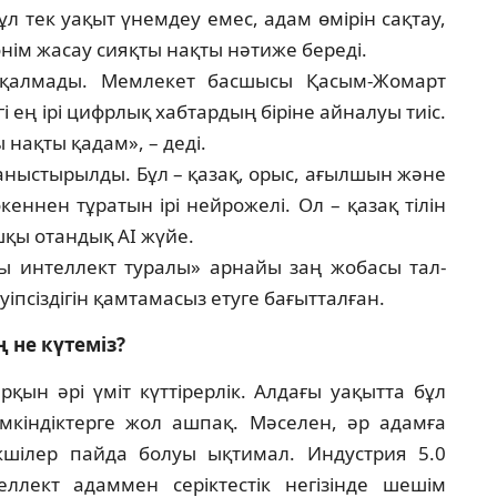
ұл тек уақыт үнемдеу емес, адам өмірін сақтау,
ім жасау сияқты нақты нәтиже береді.
 қал­мады. Мемлекет басшысы Қасым-Жомарт
гі ең ірі цифрлық хабтардың біріне айналуы тиіс.
 нақты қадам», – деді.
ныстырылды. Бұл – қазақ, орыс, ағылшын жә­не
кеннен тұратын ірі нейрожелі. Ол – қазақ ті­лін
ашқы отандық AI жүйе.
ы ин­теллект туралы» арнайы заң жобасы тал­
іп­сіздігін қамтамасыз етуге бағытталған.
ң не күтеміз?
ын әрі үміт күттірерлік. Ал­да­ғы уақытта бұл
мкіндіктерге жол ашпақ. Мә­селен, әр адамға
шілер пайда болуы ық­тимал. Индустрия 5.0
ллект адаммен серіктестік негізінде шешім