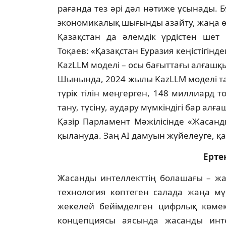
рағанда тез әрі дәл нәтиже ұсынады. Б
экономикалық шығынды азайту, жаңа өн
Қазақстан да әлемдік үрдістен шет
Тоқаев: «Қазақстан Еуразия кеңістігінде
KazLLM моделі – осы бағыттағы ал­ғаш­қы
Шынында, 2024 жылы KazLLM моделі та­
түрік тілін меңгерген, 148 миллиард то­
тану, түсіну, аудару мүмкіндігі бар ал­ғ
Қазір Парламент Мәжілісінде «Жасанд
қылануда. Заң AI дамуын жүйелеуге, қау
Ерте
Жасанды интеллекттің болашағы – жарқ
технология көптеген са­лада жаңа мү
жекелей бейімделген цифрлық көмек
концепциясы ая­сын­да жасанды инте