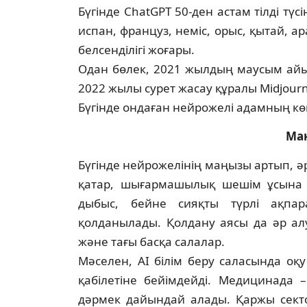
Бүгінде ChatGPT 50-ден астам тілді тү­с
испан, француз, неміс, орыс, қы­тай, а
белсенділігі жоғары.
Одан бөлек, 2021 жылдың маусым айын­
2022 жылы сурет жасау құралы Midjou
Бүгінде ондаған нейрожелі адамның к
Ма
Бүгінде нейрожелінің маңызы артып, әр
қатар, шығармашылық ше­шім ұсына а
дыбыс, бейне сияқты түр­лі ақпар
қолданылады. Қолдану аясы да әр алуа
және тағы басқа салалар.
Мәселен, AI білім беру саласында оқу 
қабілетіне бейімдейді. Медицинада – 
дәрмек дайындай алады. Қаржы сек­т