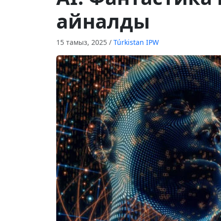
айналды
15 тамыз, 2025
/
Túrkіstan IPW