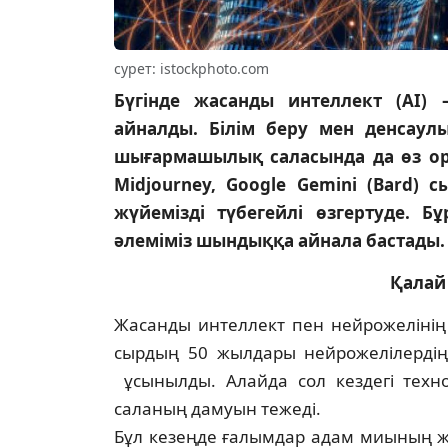
сурет: istockphoto.com
Бүгінде жасанды интеллект (AI) 
айналды. Білім беру мен денсаулы
шығармашылық саласында да өз орны
Midjourney, Google Gemini (Bard) 
жүйемізді түбегейлі өзгертуде. 
әлеміміз шындыққа айнала бастады
Қалай
Жасанды интеллект пен ней­ро­же­лінің
сырдың 50 жылдары ней­рожелілердің
ұсынылды. Алайда сол кездегі техноло
саланың да­муын тежеді.
Бұл кезеңде ғалымдар адам миының жұ