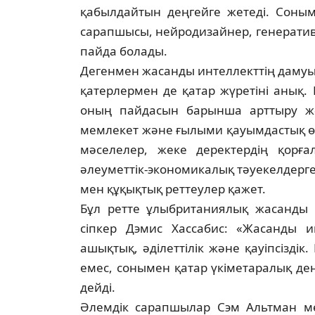
қабылдайтын деңгейге жетеді. Соным
сарапшысы, нейроди­зай­нер, генерат
пайда болады.
Дегенмен жасанды интеллекттің дамуы т
қатерлермен де қатар жүретіні анық. 
оның пайдасын барынша арттыру жә
мемлекет және ғылыми қауымдас­тық өза
мәселелер, жеке деректердің қор­ғ
әлеуметтік-экономикалық тәуе­кел­дер
мен құқықтық реттеулер қажет.
Бұл ретте ұлыбританиялық жасанды и
сіпкер Дэмис Хассабис: «Жасанды ин
ашықтық, әділеттілік және қауіпсіздік.
емес, сонымен қатар үкіметаралық деңг
дейді.
Әлемдік сарапшылар Сэм Альтман м