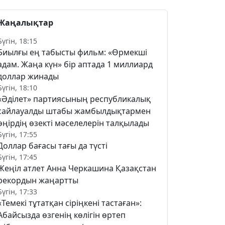
Жаңалықтар
Бүгін, 18:15
Биылғы ең табысты фильм: «Өрмекші
адам. Жаңа күн» бір аптада 1 миллиард
доллар жинады
Бүгін, 18:10
«Әділет» партиясының республикалық
сайлауалды штабы жамбылдықтармен
өңірдің өзекті мәселелерін талқылады
Бүгін, 17:55
Доллар бағасы тағы да түсті
Бүгін, 17:45
Жеңіл атлет Анна Черкашина Қазақстан
рекордын жаңартты
Бүгін, 17:33
«Темекі тұтатқан сіріңкені тастаған»:
Абайсызда өзгенің көлігін өртеп