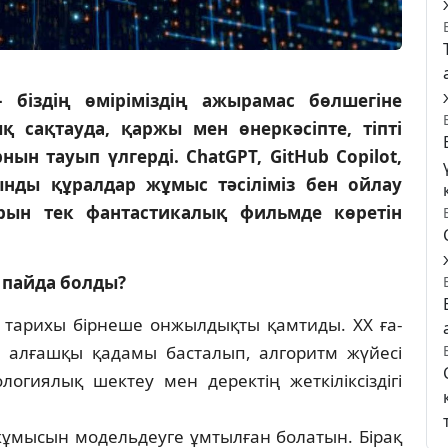
– біздің өміріміздің ажырамас бөлшегіне
қ сақтауда, қаржы мен өнеркәсіпте, тіпті
н тауып үлгерді. ChatGPT, GitHub Copilot,
сынды құралдар жұмыс тәсіліміз бен ойлау
Бұрын тек фантастикалық фильмде көретін
.
 пайда болды?
 тари­хы бірнеше онжыл­дық­ты қамтиды. ХХ ға­
 алғашқы қадамы бас­та­лып, алгоритм жүйесі
гиялық шектеу мен де­­­ректің жеткіліксіздігі
­мысын модельдеуге ұмтылған болатын. Бір­ақ