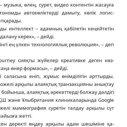
 музыка, өлең, сурет, видео контентін жасау­ға
­ном­ды автокөліктерді дамыту, көлік ло­гис­
атқарады.
ы интеллект – адамның қабілетін кеңей­те­тін
далану керек», – дейді.
н­гі ең үлкен технологиялық револю­ция», – деп
journey сияқты жүйелер креативке деген көз­
жаңа өнер формасы», – дейді.
са­ласына еніп, жұмыс өнімділігін арттыр­ды.
о­желі арқылы алаяқтық транзакцияны анықтау
т бойынша, алаяқтық әрекеттерді бол­жау дәлдігі
АҚШ және Ұлыбритания кли­ни­каларында Google
желі маммография суретін тал­дау арқылы сүт
 пайызға жетті.
кен деректі өңдеу арқылы адам шешіміне қа­