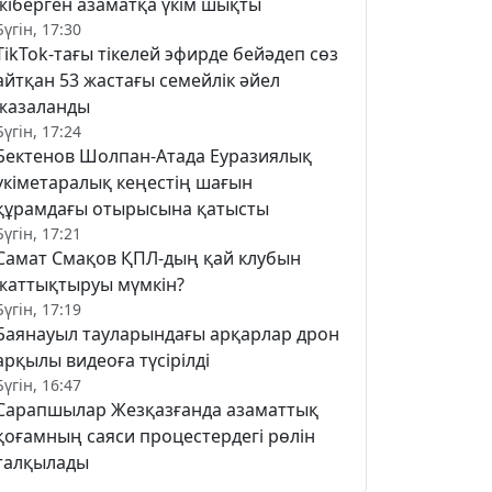
жіберген азаматқа үкім шықты
Бүгін, 17:30
TikTok-тағы тікелей эфирде бейәдеп сөз
айтқан 53 жастағы семейлік әйел
жазаланды
Бүгін, 17:24
Бектенов Шолпан-Атада Еуразиялық
үкіметаралық кеңестің шағын
құрамдағы отырысына қатысты
Бүгін, 17:21
Самат Смақов ҚПЛ-дың қай клубын
жаттықтыруы мүмкін?
Бүгін, 17:19
Баянауыл тауларындағы арқарлар дрон
арқылы видеоға түсірілді
Бүгін, 16:47
Сарапшылар Жезқазғанда азаматтық
қоғамның саяси процестердегі рөлін
талқылады