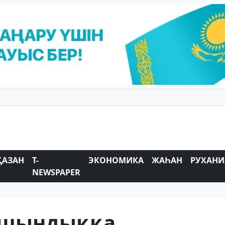
ҚАЗАН
T-
ЭКОНОМИКА
ЖАҺАН
РУХАНИ
NEWSPAPER
а шындыққа