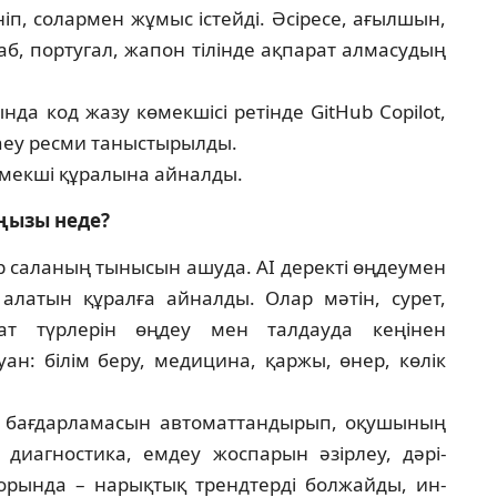
ініп, солармен жұмыс істейді. Әсіресе, ағыл­шын,
раб, португал, жапон тілінде ақпа­рат алмасудың
да код жазу көмекшісі ретінде GitHub Copilot,
rney ресми таныстырылды.
ө­мекші құралына айналды.
ңызы неде?
 саланың тынысын ашуда. AI де­рек­ті өңдеумен
латын құралға айналды. Олар мәтін, сурет,
ат түрлерін өңдеу мен талдауда кеңі­нен
н: білім беру, медицина, қаржы, өнер, кө­лік
бағ­­­­дарламасын автоматтандырып, оқу­шы­ның
диаг­ностика, емдеу жоспарын әзірлеу, дә­рі-
о­рында – нарықтық трендтерді болжайды, ин­