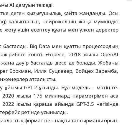
лығы AI дамуын тежеді.
т­ке деген қызығушылық қайта жан­дан­ды. Осы
ing) қалыптасып, нейрожелінің жаңа мүм­кіндігі
ке жету үшін есептеу қуаты мен үл­кен деректер
басталды. Big Data мен қуатты про­цес­сор­дың
тәжірибеге көшті. Әсіресе, 2018 жылы OpenAI
, жаңа дәуір басталды десе де болады. Жо­баны
Грег Брокман, Илля Суцкевер, Войцех Заремба,
нженерлер атсалысты.
 ұйы­мы GPT-2 ұсынды. Бұл модель – мәтін ге­
і. 2020 жылы 175 миллиард параметрімен аса
ы. 2022 жылы қараша айында GPT-3.5 негі­зін­де
­т­ерфейс ретінде ұсынылды.
е диа­логтық формат пен нақты тапсырманы орын­