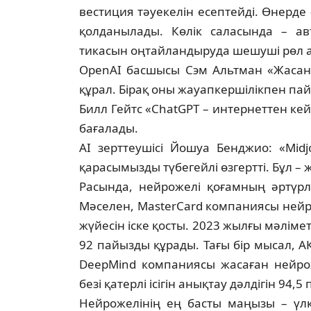
вестиция тәуекелін есептейді. Өнерде –
қолданылады. Көлік саласында – авто
тикасын оңтайландыруда шешуші рөл 
OpenAI басшысы Сэм Альтман «Жа­сан­д
құрал. Бірақ оны жауапкершілікпен пай­
Билл Гейтс «ChatGPT – интернеттен кейі
бағалады.
AI зерттеушісі Йошуа Бенджио: «Mid
қарасымызды түбегейлі өзгертті. Бұл – 
Расында, нейрожелі қоғамның әртүрлі 
Мәселен, MasterCard компаниясы нейр
жүйесін іске қосты. 2023 жылғы мә­ліме
92 пайызды құрады. Тағы бір мы­сал, 
DeepMind компаниясы жа­саған нейро
безі қатерлі ісігін анық­тау дәлдігін 94,5
Нейрожелінің ең басты маңызы – үл­