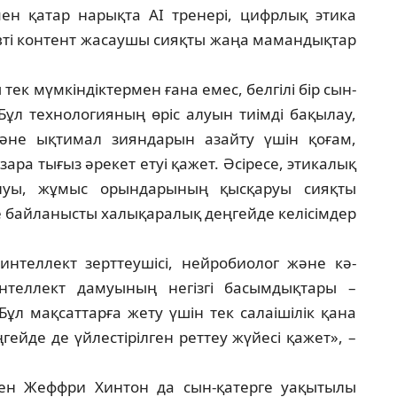
ен қатар нарықта AI тренері, цифр­лық этика
ивті контент жасаушы сияқты жаңа мамандықтар
ек мүмкіндіктермен ғана емес, белгілі бір сын-
Бұл технологияның өріс алуын тиімді ба­қылау,
не ықтимал зияндарын азайту үшін қо­ғам,
ра тығыз әрекет етуі қажет. Әсіресе, эти­калық
алуы, жұмыс орындарының қысқаруы сияқ­ты
ге байланысты халықаралық деңгейде келісімдер
н­теллект зерттеушісі, нейробиолог және кә­
­тел­лект дамуының негізгі басымдықтары –
 Бұл мақ­саттарға жету үшін тек салаішілік қана
ей­де де үйлестірілген реттеу жүйесі қажет», –
ен Жеффри Хинтон да сын-қатерге уақытылы