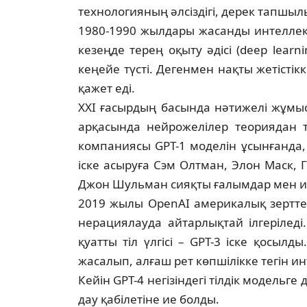
технологияның әлсіздігі, дерек тап­шы­
1980-1990 жылдары жасанды ин­тел­лек
кезеңде терең оқыту әдісі (deep learn
кеңейе түсті. Дегенмен нақты же­тістік
қажет еді.
XXI ғасырдың басында нәтижелі жұ­мыс 
арқасында нейрожелілер тео­рия­дан 
компаниясы GPT-1 моделін ұсын­ған­да
іске асыруға Сэм Олтман, Элон Маск, 
Джон Шульман сияқты ғалымдар мен и
2019 жылы OpenAI америкалық зерттеу
нерациялауда айтарлықтай ілгерілед
қуат­ты тіл үлгісі – GPT-3 іске қосылд
жасалып, алғаш рет көпшілікке тегін ин
Кейін GPT-4 негізіндегі тілдік модельг
дау қабілетіне ие болды.