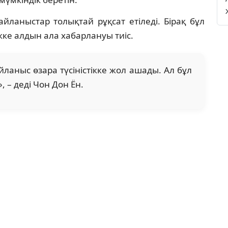
йланыстар толықтай рұқсат етіледі. Бірақ бұл
ікке алдын ала хабарлануы тиіс.
ланыс өзара түсіністікке жол ашады. Ал бұл
, – деді Чон Дон Ён.