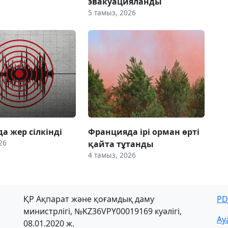
эвакуацияланды
5 тамыз, 2026
а жер сілкінді
Францияда ірі орман өрті
26
қайта тұтанды
4 тамыз, 2026
ҚР Ақпарат және қоғамдық даму
PD
министрлігі, №KZ36VPY00019169 куәлігі,
Ау
08.01.2020 ж.