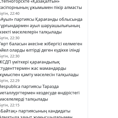
Степногорскте «Қазақалтын»
кәсіпорнының ұжымымен пікір алмасты
Бүгін, 22:40
«Ауыл» партиясы Қарағанды облысында
тұрғындармен ауыл шаруашылығының
өзекті мәселелерін талқылады
Бүгін, 22:30
Төрт баласын әкесіне жібергісі келмеген
әйел оларды өлтірді деген күдікке ілінді
Бүгін, 22:30
ЖСДП үміткері қарағандылық
студенттермен жас мамандарды
жұмыспен қамту мәселесін талқылады
Бүгін, 22:29
Respublica партиясы Таразда
металлургтермен кездесуде өндірістегі
мәселелерді талқылады
Бүгін, 22:15
«Байтақ» партиясының кандидаты
Алматыда зауыт жұмысшыларымен