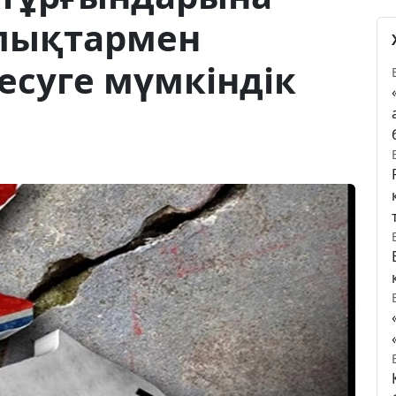
ялықтармен
есуге мүмкіндік