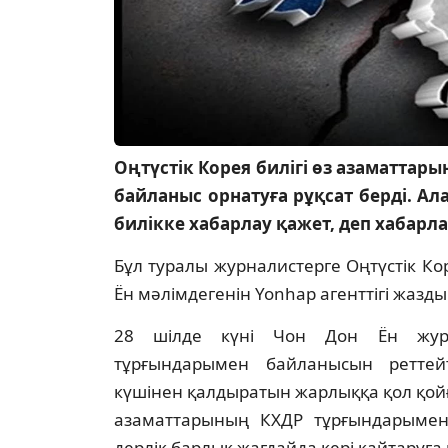
Оңтүстік Корея билігі өз азаматтар
байланыс орнатуға рұқсат берді. А
билікке хабарлау қажет, деп хабар
Бұл туралы журналистерге Оңтүстік Кор
Ён мәлімдегенін Yonhap агенттігі жазды
28 шілде күні Чон Дон Ён журна
тұрғындарымен байланысын реттейт
күшінен қалдыратын жарлыққа қол қой
азаматтарының КХДР тұрғындарымен 
дерлік барлық жағдайда кері қайтаруға 