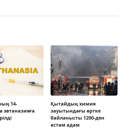
ың 14-
Қытайдың химия
 эвтаназияға
зауытындағы өртке
рілді
байланысты 1200-ден
астам адам