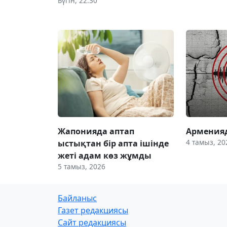
Бүгін, 22:30
Жапонияда аптап
Арменияд
4 тамыз, 20
ыстықтан бір апта ішінде
жеті адам көз жұмды
5 тамыз, 2026
Байланыс
Газет редакциясы
Сайт редакциясы