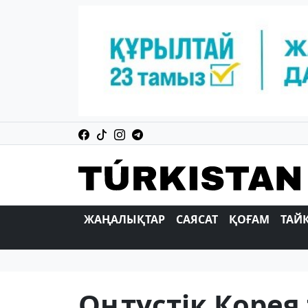
ЖАҢАЛЫҚТАР
САЯСАТ
ҚОҒАМ
ТАЙ
Оңтүстік Корея