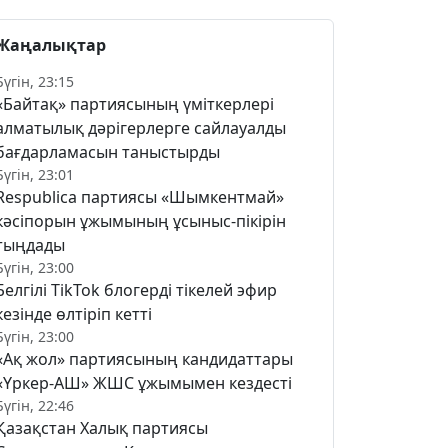
Жаңалықтар
Бүгін, 23:15
«Байтақ» партиясының үміткерлері
алматылық дәрігерлерге сайлауалды
бағдарламасын таныстырды
Бүгін, 23:01
Respublica партиясы «Шымкентмай»
кәсіпорын ұжымының ұсыныс-пікірін
тыңдады
Бүгін, 23:00
Белгілі TikTok блогерді тікелей эфир
кезінде өлтіріп кетті
Бүгін, 23:00
«Ақ жол» партиясының кандидаттары
«Үркер-АШ» ЖШС ұжымымен кездесті
Бүгін, 22:46
Қазақстан Халық партиясы