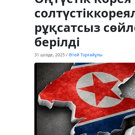
солтүстіккоре
рұқсатсыз сөйл
берілді
31 шілде, 2025
/
Өтей Торғайұлы