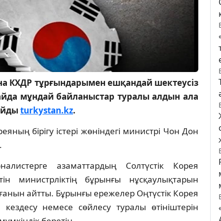
ына КХДР тұрғындарымен ешқандай шектеусіз
лайда мұндай байланыстар туралы алдын ала
лайды
turkystan.kz
.
еяның бірігу істері жөніндегі министрі Чон Дон
.
листерге азаматтардың Солтүстік Корея
ін министрліктің бұрынғы нұсқаулықтарын
ғанын айтты. Бұрынғы ережелер Оңтүстік Корея
кездесу немесе сөйлесу туралы өтініштерін
мүмкіндік беретін.