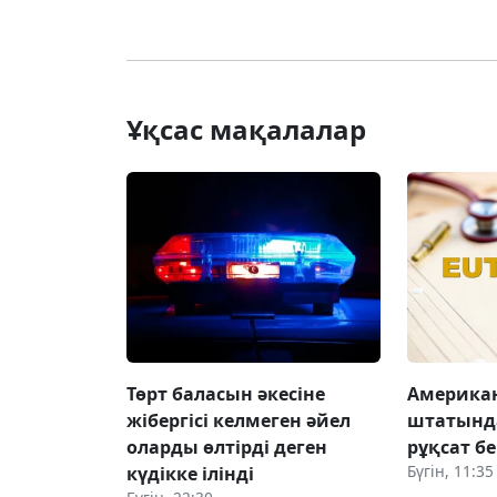
Ұқсас мақалалар
Төрт баласын әкесіне
Американ
жібергісі келмеген әйел
штатында
оларды өлтірді деген
рұқсат бе
Бүгін, 11:35
күдікке ілінді