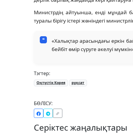
Министрдің айтуынша, енді мұндай ба
туралы бірігу істері жөніндегі министрл
«Халықтар арасындағы еркін бай
бейбіт өмір сүруге әкелуі мүмкін»
Тэгтер:
Оңтүстік Корея
рұқсат
БӨЛІСУ:
Серіктес жаңалықтары