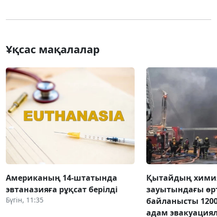
Ұқсас мақалалар
Американың 14-штатында
Қытайдың хими
эвтаназияға рұқсат берілді
зауытындағы өр
Бүгін, 11:35
байланысты 1200
адам эвакуация