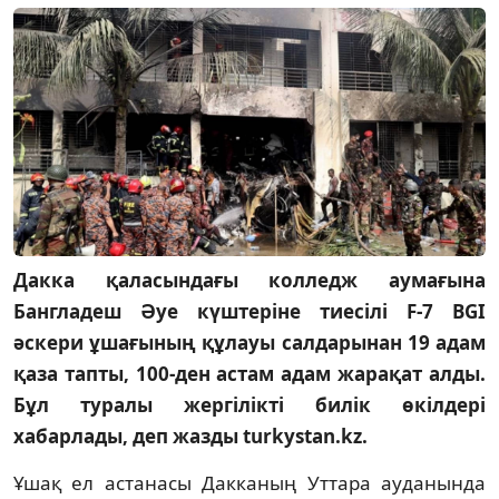
Дакка қаласындағы колледж аумағына
Бангладеш Әуе күштеріне тиесілі F-7 BGI
әскери ұшағының құлауы салдарынан 19 адам
қаза тапты, 100-ден астам адам жарақат алды.
Бұл туралы жергілікті билік өкілдері
хабарлады, деп жазды turkystan.kz.
Ұшақ ел астанасы Дакканың Уттара ауданында