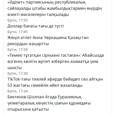
«Әділет» партиясының республикалық
сайлауалды штабы жамбылдықтармен өңірдің
өзекті мәселелерін талқылады
Бүгін, 17:55
Доллар бағасы тағы да түсті
Бүгін, 17:45
Жеңіл атлет Анна Черкашина Қазақстан
рекордын жаңартты
Бүгін, 17:33
«Темекі тұтатқан сіріңкені тастаған»: Абайсызда
өзгенің көлігін өртеп жіберген азаматқа үкім
шықты
Бүгін, 17:30
TikTok-тағы тікелей эфирде бейәдеп сөз айтқан
53 жастағы семейлік әйел жазаланды
Бүгін, 17:24
Бектенов Шолпан-Атада Еуразиялық
үкіметаралық кеңестің шағын құрамдағы
отырысына қатысты