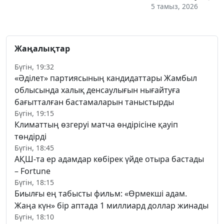
5 тамыз, 2026
Жаңалықтар
Бүгін, 19:32
«Әділет» партиясының кандидаттары Жамбыл
облысында халық денсаулығын нығайтуға
бағытталған бастамаларын таныстырды
Бүгін, 19:15
Климаттың өзгеруі матча өндірісіне қауіп
төндірді
Бүгін, 18:45
АҚШ-та ер адамдар көбірек үйде отыра бастады
– Fortune
Бүгін, 18:15
Биылғы ең табысты фильм: «Өрмекші адам.
Жаңа күн» бір аптада 1 миллиард доллар жинады
Бүгін, 18:10