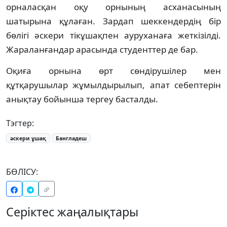
орналасқан оқу орнының асханасының
шатырына құлаған. Зардап шеккендердің бір
бөлігі әскери тікұшақпен ауруханаға жеткізілді.
Жараланғандар арасында студенттер де бар.
Оқиға орнына өрт сөндірушілер мен
құтқарушылар жұмылдырылып, апат себептерін
анықтау бойынша тергеу басталды.
Тэгтер:
әскери ұшақ
Бангладеш
БӨЛІСУ:
Серіктес жаңалықтары