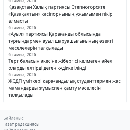
6 тамыз, 2026
Қазақстан Халық партиясы Степногорскте
«Қазақалтын» кәсіпорнының ұжымымен пікір
алмасты
6 тамыз, 2026
«Ауыл» партиясы Қарағанды облысында
тұрғындармен ауыл шаруашылығының өзекті
мәселелерін талқылады
6 тамыз, 2026
Төрт баласын әкесіне жібергісі келмеген әйел
оларды өлтірді деген күдікке ілінді
6 тамыз, 2026
ЖСДП үміткері қарағандылық студенттермен жас
мамандарды жұмыспен қамту мәселесін
талқылады
Байланыс
Газет редакциясы