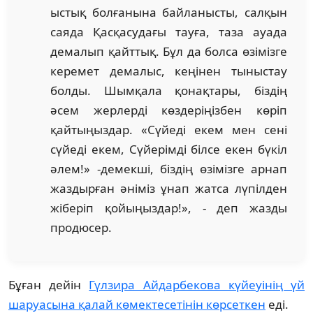
ыстық болғанына байланысты, салқын
саяда Қасқасудағы тауға, таза ауада
демалып қайттық. Бұл да болса өзімізге
керемет демалыс, кеңінен тыныстау
болды. Шымқала қонақтары, біздің
әсем жерлерді көздеріңізбен көріп
қайтыңыздар. «Сүйеді екем мен сені
сүйеді екем, Сүйерімді білсе екен бүкіл
әлем!» -демекші, біздің өзімізге арнап
жаздырған әніміз ұнап жатса лүпілден
жіберіп қойыңыздар!», - деп жазды
продюсер.
Бұған дейін
Гүлзира Айдарбекова күйеуінің үй
шаруасына қалай көмектесетінін көрсеткен
еді.