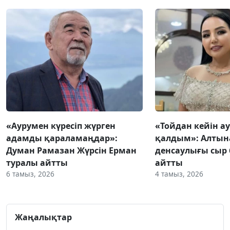
«Аурумен күресіп жүрген
«Тойдан кейін а
адамды қараламаңдар»:
қалдым»: Алтын
Думан Рамазан Жүрсін Ерман
денсаулығы сыр 
туралы айтты
айтты
6 тамыз, 2026
4 тамыз, 2026
Жаңалықтар