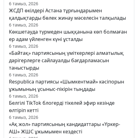
6 тамыз, 2026
ЖСДП өкілдері Астана тұрғындарымен
қалдықтарды бөлек жинау мәселесін талқылады
6 тамыз, 2026
Көкшетауда түрмеден шыққанына көп болмаған
ер адам үйленген күні ұсталды
6 тамыз, 2026
«Байтақ» партиясының үміткерлері алматылық
дәрігерлерге сайлауалды бағдарламасын
таныстырды
6 тамыз, 2026
Respublica партиясы «Шымкентмай» кәсіпорын
ұжымының ұсыныс-пікірін тыңдады
6 тамыз, 2026
Белгілі TikTok блогерді тікелей эфир кезінде
өлтіріп кетті
6 тамыз, 2026
«Ақ жол» партиясының кандидаттары «Үркер-
АШ» ЖШС ұжымымен кездесті