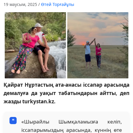
19 маусым, 2025
/
Өтей Торғайұлы
Қайрат Нұртастың ата-анасы іссапар арасында
демалуға да уақыт табатындарын айтты, деп
жазды turkystan.kz.
«Шырайлы Шымқаламызға келіп,
іссапарымыздың арасында, күннің өте