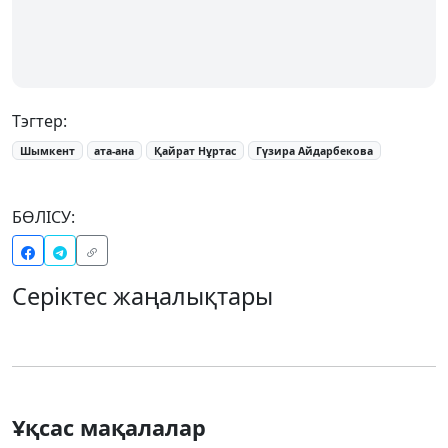
Тэгтер:
Шымкент
ата-ана
Қайрат Нұртас
Гүзира Айдарбекова
БӨЛІСУ:
Серіктес жаңалықтары
Ұқсас мақалалар