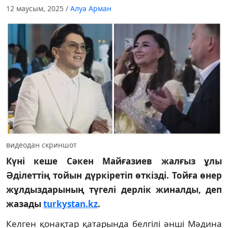
12 маусым, 2025
/
Алуа Арман
видеодан скриншот
Күні кеше Сәкен Майғазиев жалғыз ұлы
Әділеттің тойын дүркіретіп өткізді. Тойға өнер
жұлдыздарының түгелі дерлік жиналды, деп
жазады
turkystan.kz
.
Келген қонақтар қатарында белгілі әнші Мәдина