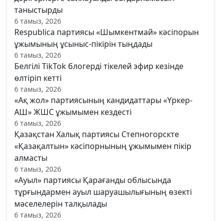
таныстырды
6 тамыз, 2026
Respublica партиясы «Шымкентмай» кәсіпорын
ұжымының ұсыныс-пікірін тыңдады
6 тамыз, 2026
Белгілі TikTok блогерді тікелей эфир кезінде
өлтіріп кетті
6 тамыз, 2026
«Ақ жол» партиясының кандидаттары «Үркер-
АШ» ЖШС ұжымымен кездесті
6 тамыз, 2026
Қазақстан Халық партиясы Степногорскте
«Қазақалтын» кәсіпорнының ұжымымен пікір
алмасты
6 тамыз, 2026
«Ауыл» партиясы Қарағанды облысында
тұрғындармен ауыл шаруашылығының өзекті
мәселелерін талқылады
6 тамыз, 2026