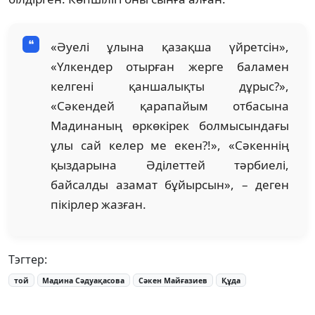
«Әуелі ұлына қазақша үйретсін»,
«Үлкендер отырған жерге баламен
келгені қаншалықты дұрыс?»,
«Сәкендей қарапайым отбасына
Мадинаның өркөкірек болмысындағы
ұлы сай келер ме екен?!», «Сәкеннің
қыздарына Әділеттей тәрбиелі,
байсалды азамат бұйырсын», – деген
пікірлер жазған.
Тэгтер:
той
Мадина Сәдуақасова
Сәкен Майғазиев
Құда