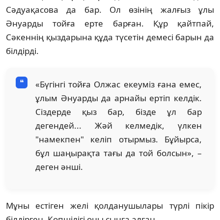
Сәдуақасова да бар. Ол өзінің жалғыз ұлы
Әнуарды тойға ерте барған. Құр қайтпай,
Сәкеннің қыздарына құда түсетін демесі барын да
білдірді.
«Бүгінгі тойға Олжас екеуміз ғана емес,
ұлым Әнуарды да арнайы ертіп келдік.
Сіздерде қыз бар, бізде ұл бар
дегендей... Жәй келмедік, үлкен
"намекпен" келіп отырмыз. Бұйырса,
бұл шаңырақта тағы да той болсын», –
деген әнші.
Мұны естіген желі қолданушылары түрлі пікір
білдірген. Көпшілігі оны сынға алған.