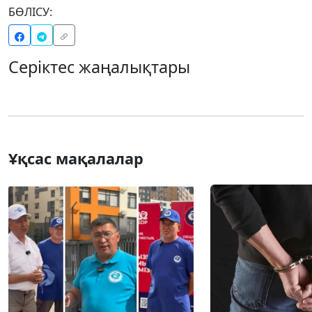
БӨЛІСУ:
Серіктес жаңалықтары
Ұқсас мақалалар