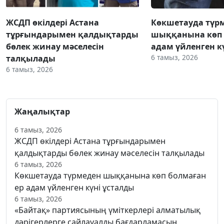
ЖСДП өкілдері Астана
Көкшетауда түр
тұрғындарымен қалдықтарды
шыққанына көп 
бөлек жинау мәселесін
адам үйленген к
6 тамыз, 2026
талқылады
6 тамыз, 2026
Жаңалықтар
6 тамыз, 2026
ЖСДП өкілдері Астана тұрғындарымен
қалдықтарды бөлек жинау мәселесін талқылады
6 тамыз, 2026
Көкшетауда түрмеден шыққанына көп болмаған
ер адам үйленген күні ұсталды
6 тамыз, 2026
«Байтақ» партиясының үміткерлері алматылық
дәрігерлерге сайлауалды бағдарламасын