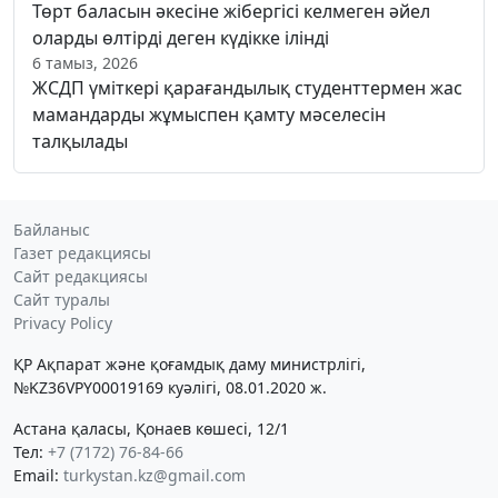
Төрт баласын әкесіне жібергісі келмеген әйел
оларды өлтірді деген күдікке ілінді
6 тамыз, 2026
ЖСДП үміткері қарағандылық студенттермен жас
мамандарды жұмыспен қамту мәселесін
талқылады
Байланыс
Газет редакциясы
Сайт редакциясы
Сайт туралы
Privacy Policy
ҚР Ақпарат және қоғамдық даму министрлігі,
№KZ36VPY00019169 куәлігі, 08.01.2020 ж.
Астана қаласы, Қонаев көшесі, 12/1
Тел:
+7 (7172) 76-84-66
Email:
turkystan.kz@gmail.com