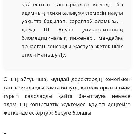
қойылатын тапсырмалар кезінде біз
адамның психикалық жүктемесін нақты
уақытта бақылап, сараптай аламыз», –
дейді UT Austin университетінің
биомедициналық инженері, маңдайға
арналған сенсорды жасауға жетекшілік
еткен Наньшу Лу.
Оның айтуынша, мұндай деректердің көмегімен
тапсырмаларды қайта бөлуге, қателік орын алмай
тұрып кадрларды қайта бағыттауға немесе
адамның когнитивтік жүктемесі қауіпті деңгейге
жеткенде ескерту жіберуге болады.