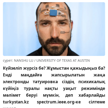
сурет: NANSHU LU / UNIVERSITY OF TEXAS AT AUSTIN
Күйзеліп жүрсіз бе? Жұмыстан қажыдыңыз ба?
Енді маңдайға жапсырылатын жаңа
электронды татуировка сіздің психикалық
күйіңіз туралы нақты уақыт режимінде
мәлімет беруі мүмкін, деп хабарлайды
turkystan.kz spectrum.ieee.org-ке сілтеме