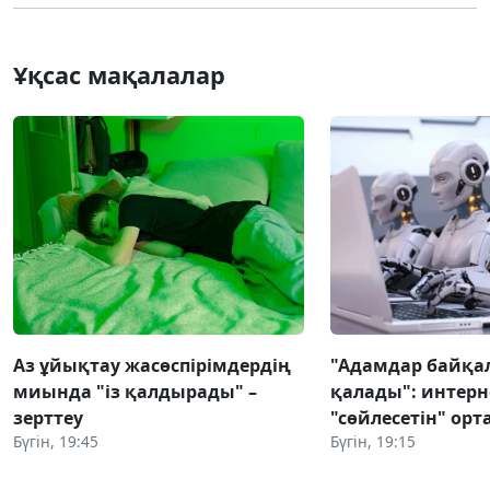
Ұқсас мақалалар
Аз ұйықтау жасөспірімдердің
"Адамдар байқа
миында "із қалдырады" –
қалады": интерн
зерттеу
"сөйлесетін" ор
Бүгін, 19:45
Бүгін, 19:15