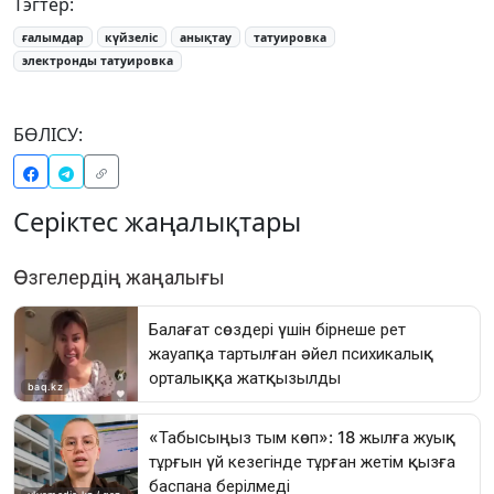
Тэгтер:
ғалымдар
күйзеліс
анықтау
татуировка
электронды татуировка
БӨЛІСУ:
Серіктес жаңалықтары