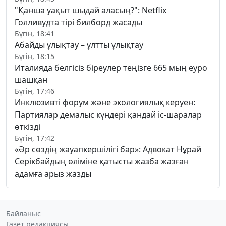
"Қанша уақыт шыдай аласың?": Netflix
Голливудта тірі билборд жасады
Бүгін, 18:41
Абайды ұлықтау – ұлтты ұлықтау
Бүгін, 18:15
Италияда белгісіз біреулер теңізге 665 мың еуро
шашқан
Бүгін, 17:46
Инклюзивті форум және экологиялық керуен:
Партиялар демалыс күндері қандай іс-шаралар
өткізді
Бүгін, 17:42
«Әр сөздің жауапкершілігі бар»: Адвокат Нұрай
Серікбайдың өліміне қатысты жазба жазған
адамға арыз жазды
Байланыс
Газет редакциясы