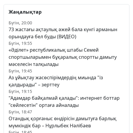
Жаңалықтар
Бүгін, 20:00
73 жастағы ақтаулық әжей бала күнгі арманын
орындауға бел буды (ВИДЕО)
Бүгін, 19:55
«Әділет» республикалық штабы Семей
спортшыларымен бұқаралық спортты дамыту
мәселесін талқылады
Бүгін, 19:45
Аз ұйықтау жасөспірімдердің миында "із
қалдырады" – зерттеу
Бүгін, 19:15
"Адамдар байқалмай қалады": интернет боттар
"сөйлесетін" ортаға айналады
Бүгін, 18:47
Отандық қорғаныс өндірісін дамытуға барлық
мүмкіндік бар – Нұрлыбек Нәлібаев
Бүгін, 18:45