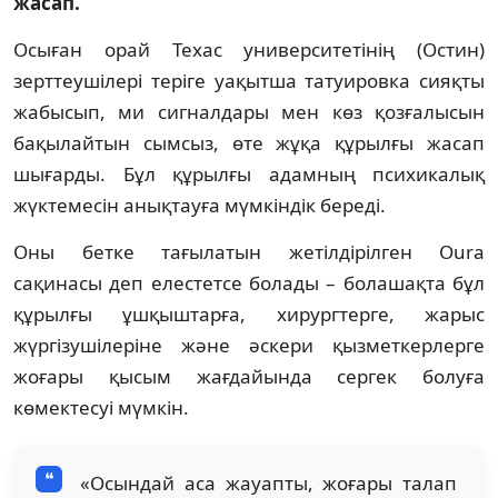
жасап.
Осыған орай Техас университетінің (Остин)
зерттеушілері теріге уақытша татуировка сияқты
жабысып, ми сигналдары мен көз қозғалысын
бақылайтын сымсыз, өте жұқа құрылғы жасап
шығарды. Бұл құрылғы адамның психикалық
жүктемесін анықтауға мүмкіндік береді.
Оны бетке тағылатын жетілдірілген Oura
сақинасы деп елестетсе болады – болашақта бұл
құрылғы ұшқыштарға, хирургтерге, жарыс
жүргізушілеріне және әскери қызметкерлерге
жоғары қысым жағдайында сергек болуға
көмектесуі мүмкін.
«Осындай аса жауапты, жоғары талап