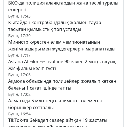
БҚО-да полиция алаяқтардың жаңа тәсілі туралы
ескертті
Бүгін, 17:43
Қытайдан контрабандалық жолмен тауар
тасыған қылмыстық топ ұсталды
Бүгін, 17:30
Министр күрестен әлем чемпионатының
жеңімпаздары мен жүлдегерлерін марапаттады
Бүгін, 17:17
Astana AI Film Festival-іне 90 елден 2 мыңға жуық
ЖИ-фильм келіп түсті
Бүгін, 17:06
Ақмола облысында полицейлер жоғалып кеткен
баланы 1 сағат ішінде тапты
Бүгін, 17:02
Алматыда 5 млн теңге алимент төлемеген
борышкер сотталды
Бүгін, 16:54
TikTok-та бейәдеп сөздер айтқан 19 жастағы
астаналық қызға айыппұл салынды