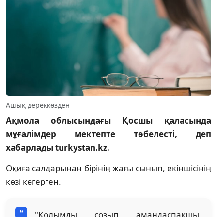
Ашық дереккөзден
Ақмола облысындағы Қосшы қаласында
мұғалімдер мектепте төбелесті, деп
хабарлады turkystan.kz.
Оқиға салдарынан бірінің жағы сынып, екіншісінің
көзі көгерген.
"Қолымды созып амандаспақшы