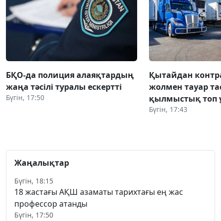
БҚО-да полиция алаяқтардың
Қытайдан конт
жаңа тәсілі туралы ескертті
жолмен тауар та
Бүгін, 17:50
қылмыстық топ 
Бүгін, 17:43
Жаңалықтар
Бүгін, 18:15
18 жастағы АҚШ азаматы тарихтағы ең жас
профессор атанды
Бүгін, 17:50