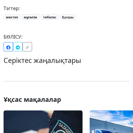
Тэгтер:
мектеп
мұғалім
төбелес
Қосшы
БӨЛІСУ:
Серіктес жаңалықтары
Ұқсас мақалалар