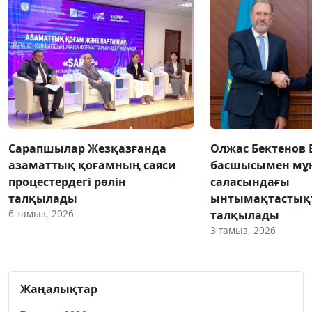
Сарапшылар Жезқазғанда
Олжас Бектенов 
азаматтық қоғамның саяси
басшысымен мұн
процестердегі рөлін
саласындағы
талқылады
ынтымақтастық
6 тамыз, 2026
талқылады
3 тамыз, 2026
Жаңалықтар