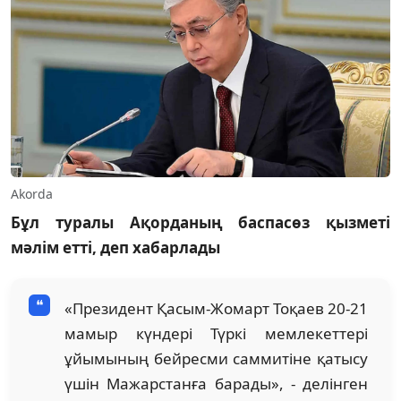
Akorda
Бұл туралы Ақорданың баспасөз қызметі
мәлім етті, деп хабарлады
«Президент Қасым-Жомарт Тоқаев 20-21
мамыр күндері Түркі мемлекеттері
ұйымының бейресми саммитіне қатысу
үшін Мажарстанға барады», - делінген