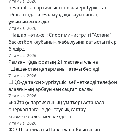
7 тамыз, 2026
Respublica партиясының өкілдері Түркістан
облысындағы «Балмұздақ» зауытының
ұжымымен кездесті
7 тамыз, 2026
"Нашар нәтиже": Спорт министрлігі "Астана"
баскетбол клубының жабылуына қатысты пікір
білдірді
7 тамыз, 2026
Рамзан Қадыровтың 21 жастағы ұлына
"Шешенстан қаһарманы" атағы берілді
7 тамыз, 2026
ШҚО-да такси жүргізушісі зейнеткерді телефон
алаяғының арбауынан сақтап қалды
7 тамыз, 2026
«Байтақ» партиясының үміткері Астанада
өнеркәсіп және денсаулық сақтау
қызметкерлерімен кездесті
7 тамыз, 2026
ЖСДП кандидаты Павлодар облысының