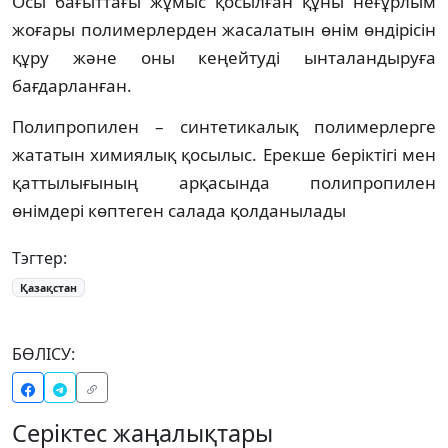
Осы бағыттағы жұмыс қосылған құны неғұрлым
жоғары полимерлерден жасалатын өнім өндірісін
құру және оны кеңейтуді ынталандыруға
бағдарланған.
Полипропилен – синтетикалық полимерлерге
жататын химиялық қосылыс. Ерекше беріктігі мен
қаттылығының арқасында полипропилен
өнімдері көптеген салада қолданылады
Тэгтер:
Қазақстан
БӨЛІСУ:
Серіктес жаңалықтары