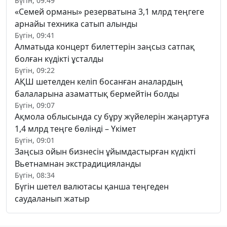
Бүгін, 09:49
«Семей орманы» резерватына 3,1 млрд теңгеге
арнайы техника сатып алынды
Бүгін, 09:41
Алматыда концерт билеттерін заңсыз сатпақ
болған күдікті ұсталды
Бүгін, 09:22
АҚШ шетелден келіп босанған аналардың
балаларына азаматтық бермейтін болды
Бүгін, 09:07
Ақмола облысында су бұру жүйелерін жаңартуға
1,4 млрд теңге бөлінді – Үкімет
Бүгін, 09:01
Заңсыз ойын бизнесін ұйымдастырған күдікті
Вьетнамнан экстрадицияланды
Бүгін, 08:34
Бүгін шетел валютасы қанша теңгеден
саудаланып жатыр