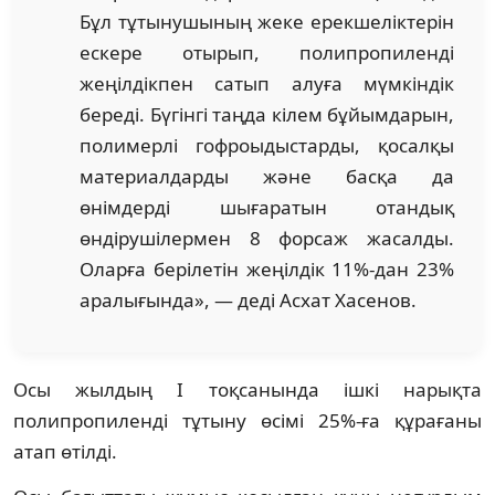
Бұл тұтынушының жеке ерекшеліктерін
ескере отырып, полипропиленді
жеңілдікпен сатып алуға мүмкіндік
береді. Бүгінгі таңда кілем бұйымдарын,
полимерлі гофроыдыстарды, қосалқы
материалдарды және басқа да
өнімдерді шығаратын отандық
өндірушілермен 8 форсаж жасалды.
Оларға берілетін жеңілдік 11%-дан 23%
аралығында», — деді Асхат Хасенов.
Осы жылдың І тоқсанында ішкі нарықта
полипропиленді тұтыну өсімі 25%-ға құрағаны
атап өтілді.