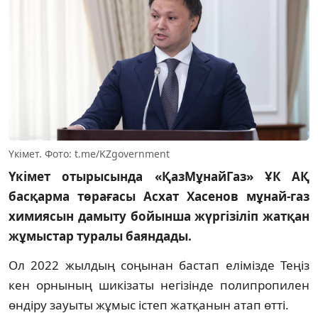
Үкімет. Фото: t.me/KZgovernment
Үкімет отырысында «ҚазМұнайГаз» ҰК АҚ
басқарма төрағасы Асхат Хасенов мұнай-газ
химиясын дамыту бойынша жүргізіліп жатқан
жұмыстар туралы баяндады.
Ол 2022 жылдың соңынан бастап елімізде Теңіз
кен орнының шикізаты негізінде полипропилен
өндіру зауыты жұмыс істеп жатқанын атап өтті.