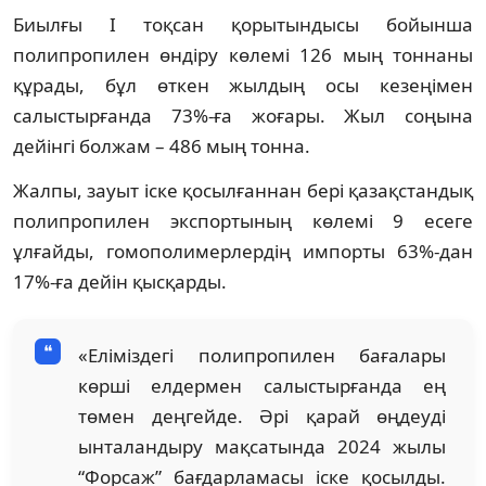
Биылғы І тоқсан қорытындысы бойынша
полипропилен өндіру көлемі 126 мың тоннаны
құрады, бұл өткен жылдың осы кезеңімен
салыстырғанда 73%-ға жоғары. Жыл соңына
дейінгі болжам – 486 мың тонна.
Жалпы, зауыт іске қосылғаннан бері қазақстандық
полипропилен экспортының көлемі 9 есеге
ұлғайды, гомополимерлердің импорты 63%-дан
17%-ға дейін қысқарды.
«Еліміздегі полипропилен бағалары
көрші елдермен салыстырғанда ең
төмен деңгейде. Әрі қарай өңдеуді
ынталандыру мақсатында 2024 жылы
“Форсаж” бағдарламасы іске қосылды.