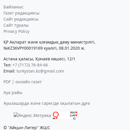
Байланыс
Газет редакциясы
Сайт редакциясы
Сайт туралы
Privacy Policy
ҚР Ақпарат және қоғамдық даму министрлігі,
№KZ36VPY00019169 куәлігі, 08.01.2020 ж.
Астана қаласы, Қонаев көшесі, 12/1
Тел:
+7 (7172) 76-84-66
Email:
turkystan.kz@gmail.com
PDF | онлайн газет
Ауа райы
Ауызашарда және сәресіде оқылатын дұға
© "Айқын-Литер" ЖШС