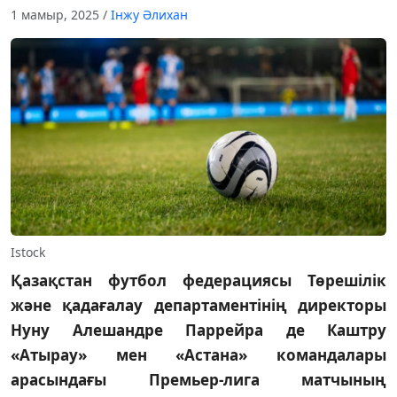
1 мамыр, 2025
/
Інжу Әлихан
Istock
Қазақстан футбол федерациясы Төрешілік
және қадағалау департаментінің директоры
Нуну Алешандре Паррейра де Каштру
«Атырау» мен «Астана» командалары
арасындағы Премьер-лига матчының