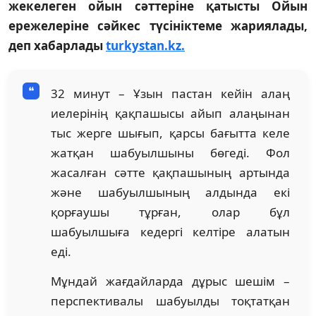
жекелеген ойын сәттеріне қатысты Ойын
ережелеріне сәйкес түсініктеме жариялады,
деп хабарлады
turkystan.kz.
32 минут – Ұзын пастан кейін алаң
иелерінің қақпашысы айып алаңынан
тыс жерге шығып, қарсы бағытта келе
жатқан шабуылшыны бөгеді. Фол
жасалған сәтте қақпашының артында
және шабуылшының алдында екі
қорғаушы тұрған, олар бұл
шабуылшыға кедергі келтіре алатын
еді.
Мұндай жағдайларда дұрыс шешім –
перспективалы шабуылды тоқтатқан