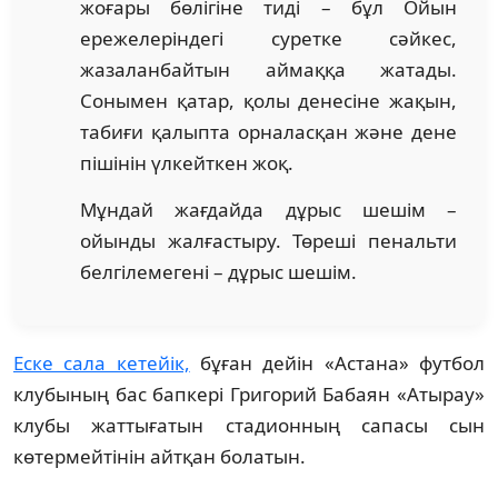
жоғары бөлігіне тиді – бұл Ойын
ережелеріндегі суретке сәйкес,
жазаланбайтын аймаққа жатады.
Сонымен қатар, қолы денесіне жақын,
табиғи қалыпта орналасқан және дене
пішінін үлкейткен жоқ.
Мұндай жағдайда дұрыс шешім –
ойынды жалғастыру. Төреші пенальти
белгілемегені – дұрыс шешім.
Еске сала кетейік,
бұған дейін «Астана» футбол
клубының бас бапкері Григорий Бабаян «Атырау»
клубы жаттығатын стадионның сапасы сын
көтермейтінін айтқан болатын.