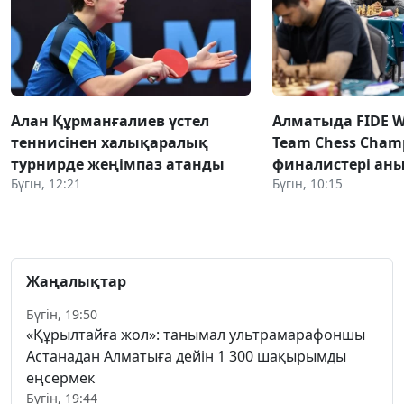
Алан Құрманғалиев үстел
Алматыда FIDE Wo
теннисінен халықаралық
Team Chess Champ
турнирде жеңімпаз атанды
финалистері ан
Бүгін, 12:21
Бүгін, 10:15
Жаңалықтар
Бүгін, 19:50
«Құрылтайға жол»: танымал ультрамарафоншы
Астанадан Алматыға дейін 1 300 шақырымды
еңсермек
Бүгін, 19:44