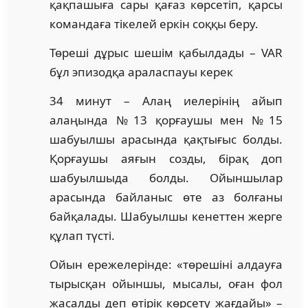
қақпашыға сары қағаз көрсетіп, қарсы
командаға тікелей еркін соққы беру.
Төреші дұрыс шешім қабылдады – VAR
бұл эпизодқа араласпауы керек
34 минут – Алаң иелерінің айып
алаңында №13 қорғаушы мен №15
шабуылшы арасында қақтығыс болды.
Қорғаушы аяғын созды, бірақ доп
шабуылшыда болды. Ойыншылар
арасында байланыс өте аз болғаны
байқалады. Шабуылшы кенеттен жерге
құлап түсті.
Ойын ережелерінде: «төрешіні алдауға
тырысқан ойыншы, мысалы, оған фол
жасалды деп өтірік көрсету жағдайы» –