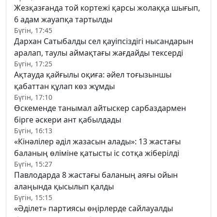
Жезқазғанда той кортежі қарсы жолаққа шығып,
6 адам жауапқа тартылды
Бүгін, 17:45
Дархан Сатыбалды сел қауіпсіздігі нысандарын
аралап, таулы аймақтағы жағдайды тексерді
Бүгін, 17:25
Ақтауда қайғылы оқиға: әйел тоғызыншы
қабаттан құлап көз жұмды
Бүгін, 17:10
Өскеменде танымал айтыскер сарбаздармен
бірге әскери ант қабылдады
Бүгін, 16:13
«Кінәлілер әділ жазасын алады»: 13 жастағы
баланың өліміне қатысты іс сотқа жіберілді
Бүгін, 15:27
Павлодарда 8 жастағы баланың аяғы ойын
алаңында қысылып қалды
Бүгін, 15:15
«Әділет» партиясы өңірлерде сайлауалды