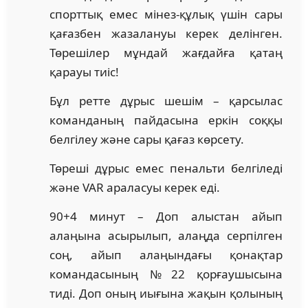
спорттық емес мінез-құлық үшін сары
қағазбен жазалануы керек делінген.
Төрешілер мұндай жағдайға қатаң
қарауы тиіс!
Бұл ретте дұрыс шешім – қарсылас
команданың пайдасына еркін соққы
белгілеу және сары қағаз көрсету.
Төреші дұрыс емес пенальти белгіледі
және VAR араласуы керек еді.
90+4 минут – Доп алыстан айып
алаңына асырылып, алаңда серпілген
соң, айып алаңындағы қонақтар
командасының №22 қорғаушысына
тиді. Доп оның иығына жақын қолының