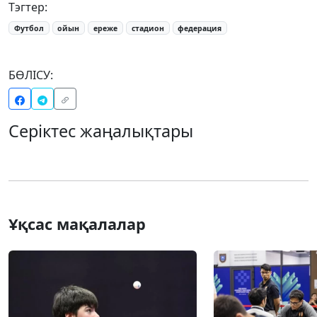
Тэгтер:
Футбол
ойын
ереже
стадион
федерация
БӨЛІСУ:
Серіктес жаңалықтары
Ұқсас мақалалар