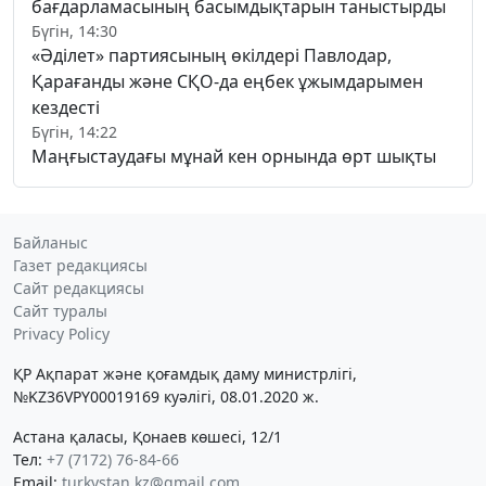
бағдарламасының басымдықтарын таныстырды
Бүгін, 14:30
«Әділет» партиясының өкілдері Павлодар,
Қарағанды және СҚО-да еңбек ұжымдарымен
кездесті
Бүгін, 14:22
Маңғыстаудағы мұнай кен орнында өрт шықты
Байланыс
Газет редакциясы
Сайт редакциясы
Сайт туралы
Privacy Policy
ҚР Ақпарат және қоғамдық даму министрлігі,
№KZ36VPY00019169 куәлігі, 08.01.2020 ж.
Астана қаласы, Қонаев көшесі, 12/1
Тел:
+7 (7172) 76-84-66
Email:
turkystan.kz@gmail.com