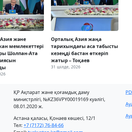
Азия және
Орталық Азия жаңа
ан мемлекеттері
тарихындағы аса табысты
ры Шолпан-Ата
кезеңді бастан өткеріп
циясын
жатыр – Тоқаев
31 шілде, 2026
ды
026
ҚР Ақпарат және қоғамдық даму
PD
министрлігі, №KZ36VPY00019169 куәлігі,
Ау
08.01.2020 ж.
Ау
Астана қаласы, Қонаев көшесі, 12/1
Тел:
+7 (7172) 76-84-66