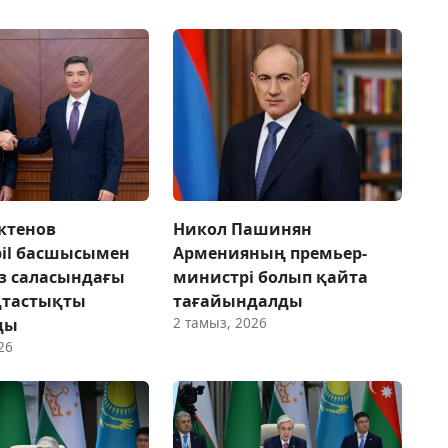
ктенов
Никол Пашинян
il басшысымен
Арменияның премьер-
з саласындағы
министрі болып қайта
тастықты
тағайындалды
2 тамыз, 2026
ды
26