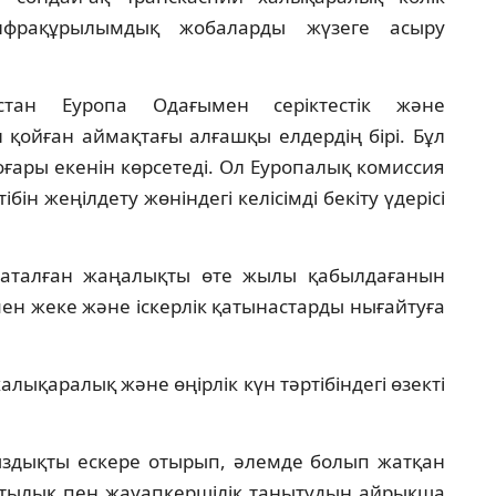
инфрақұрылымдық жобаларды жүзеге асыру
стан Еуропа Одағымен серіктестік және
л қойған аймақтағы алғашқы елдердің бірі. Бұл
ғары екенін көрсетеді. Ол Еуропалық комиссия
ін жеңілдету жөніндегі келісімді бекіту үдерісі
 аталған жаңалықты өте жылы қабылдағанын
мен жеке және іскерлік қатынастарды нығайтуға
лықаралық және өңірлік күн тәртібіндегі өзекті
здықты ескере отырып, әлемде болып жатқан
ыптылық пен жауапкершілік танытудың айрықша