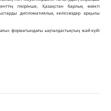
нттің пікірінше, Қазақстан барлық өзекті
ыстарды дипломатиялық келіссөздер арқылы
дағы» форматындағы ықпалдастықтың жай-күйі