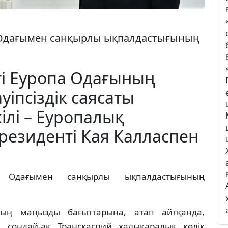
а Одағымен санқырлы ықпалдастығының
ті Еуропа Одағының
уіпсіздік саясаты
ілі – Еуропалық
резиденті Кая Калласпен
а Одағымен санқырлы ықпалдастығының
тың маңызды бағыттарына, атап айтқанда,
, сондай-ақ Транскаспий халықаралық көлік