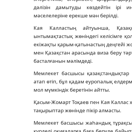
дәлізін дамытуды көздейтін ірі 
мәселелеріне ерекше мән берілді.
Кая Калластың айтуынша, Қазақ
ынтымақтастық жөніндегі келісімге қо
екіжақты қарым-қатынастың деңгейі жо
мен Қазақстан арасында виза беру тәртіб
басталғанын мәлімдеді.
Мемлекет басшысы қазақстандықтар
атап өтіп, бұл қадам еуропалық елдер
мол мүмкіндік беретінін айтты.
Қасым-Жомарт Тоқаев пен Кая Каллас ха
тақырыптар жөнінде пікір алмасты.
Мемлекет басшысы жаһандық тұрақсы
күрделі оқиғаларға баға беруде бай