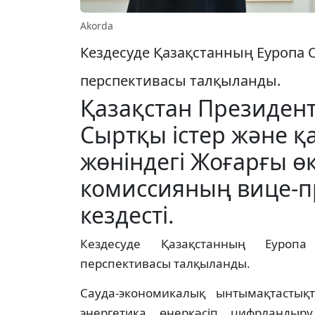
Akorda
Кездесуде Қазақстанның Еуроп
перспективасы талқыланды.
Қазақстан Президен
Сыртқы істер және қа
жөніндегі Жоғарғы өк
комиссияның вице-п
кездесті.
Кездесуде Қазақстанның Еуроп
перспективасы талқыланды.
Сауда-экономикалық ынтымақтастық
энергетика, өнеркәсіп, цифрландыру