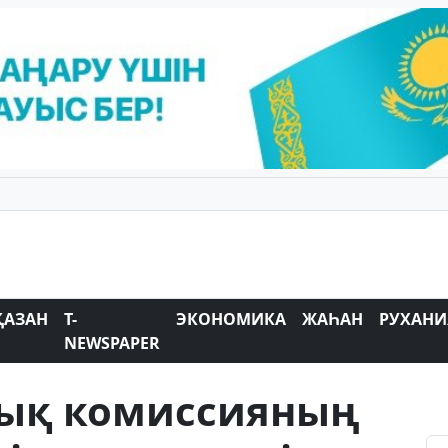
ҚАЗАН
T-
ЭКОНОМИКА
ЖАҺАН
РУХАНИ
NEWSPAPER
лық комиссияның