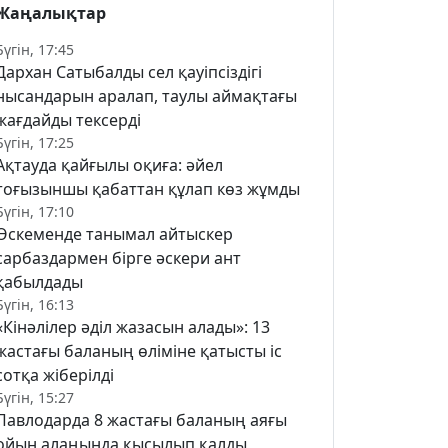
Жаңалықтар
Бүгін, 17:45
Дархан Сатыбалды сел қауіпсіздігі
нысандарын аралап, таулы аймақтағы
жағдайды тексерді
Бүгін, 17:25
Ақтауда қайғылы оқиға: әйел
тоғызыншы қабаттан құлап көз жұмды
Бүгін, 17:10
Өскеменде танымал айтыскер
сарбаздармен бірге әскери ант
қабылдады
Бүгін, 16:13
«Кінәлілер әділ жазасын алады»: 13
жастағы баланың өліміне қатысты іс
сотқа жіберілді
Бүгін, 15:27
Павлодарда 8 жастағы баланың аяғы
ойын алаңында қысылып қалды