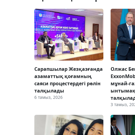
Сарапшылар Жезқазғанда
Олжас Бе
азаматтық қоғамның
ExxonMob
саяси процестердегі рөлін
мұнай-га
талқылады
ынтымақ
6 тамыз, 2026
талқыла
3 тамыз, 20