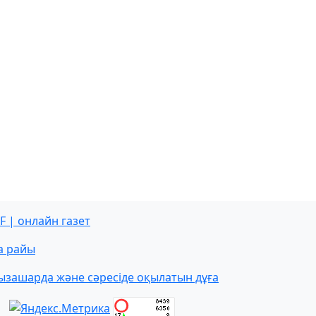
F | онлайн газет
а райы
ызашарда және сәресіде оқылатын дұға