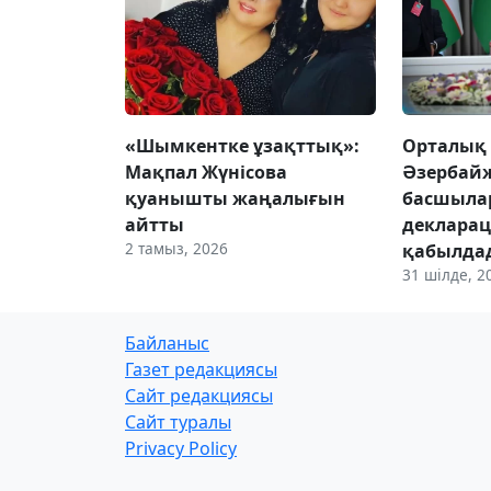
«Шымкентке ұзақттық»:
Орталық 
Мақпал Жүнісова
Әзербайж
қуанышты жаңалығын
басшыла
айтты
деклара
2 тамыз, 2026
қабылда
31 шілде, 2
Байланыс
Газет редакциясы
Сайт редакциясы
Сайт туралы
Privacy Policy