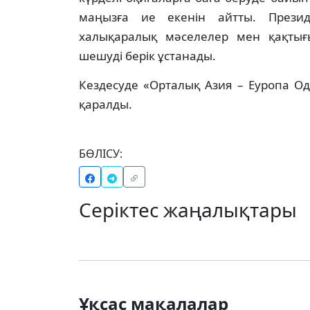
маңызға ие екенін айтты. Президе
халықаралық мәселелер мен қақтығ
шешуді берік ұстанады.
Кездесуде «Орталық Азия – Еуропа О
қаралды.
БӨЛІСУ:
Серіктес жаңалықтары
Ұқсас мақалалар