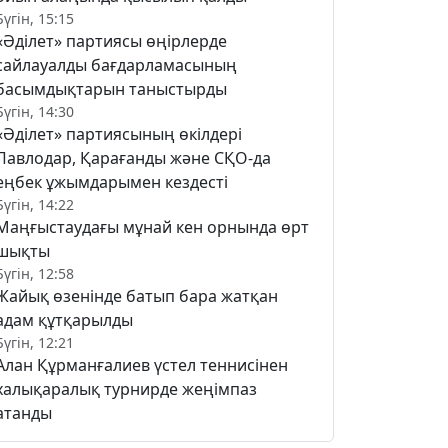
Бүгін, 15:15
«Әділет» партиясы өңірлерде
сайлауалды бағдарламасының
басымдықтарын таныстырды
Бүгін, 14:30
«Әділет» партиясының өкілдері
Павлодар, Қарағанды және СҚО-да
еңбек ұжымдарымен кездесті
Бүгін, 14:22
Маңғыстаудағы мұнай кен орнында өрт
шықты
Бүгін, 12:58
Жайық өзенінде батып бара жатқан
адам құтқарылды
Бүгін, 12:21
Алан Құрманғалиев үстел теннисінен
халықаралық турнирде жеңімпаз
атанды