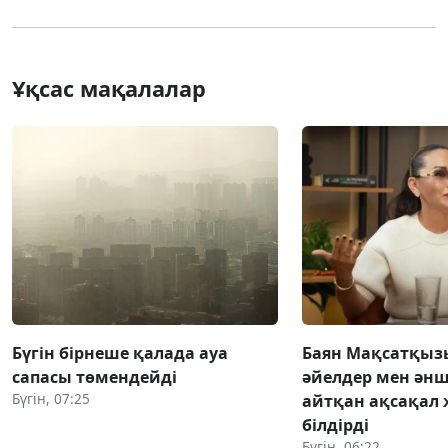
Ұқсас мақалалар
Бүгін бірнеше қалада ауа
Баян Мақсатқыз
сапасы төмендейді
әйелдер мен әнш
Бүгін, 07:25
айтқан ақсақал 
білдірді
Бүгін, 06:22