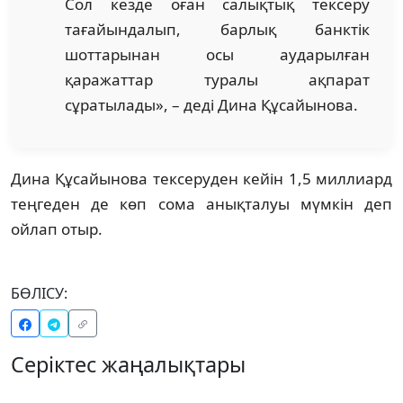
Сол кезде оған салықтық тексеру
тағайындалып, барлық банктік
шоттарынан осы аударылған
қаражаттар туралы ақпарат
сұратылады», – деді Дина Құсайынова.
Дина Құсайынова тексеруден кейін 1,5 миллиард
теңгеден де көп сома анықталуы мүмкін деп
ойлап отыр.
БӨЛІСУ:
Серіктес жаңалықтары