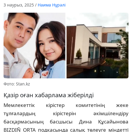
3 наурыз, 2025
/
Наима Нұрәлі
Фото: Stan.kz
Қазір оған хабарлама жіберілді
Мемлекеттік кірістер комитетінің жеке
тұлғалардың кірістерін әкімшілендіру
басқармасының басшысы Дина Құсайынова
BIZDIÑ ORTA подкасында салық төлеуге міндетті