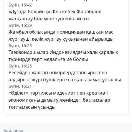
Бүгін, 16:42
«Дұғада болайық»: Кенжебек Жанәбілов
жансақтау бөліміне түскенін айтты
Бүгін, 16:39
Жамбыл облысында полициядан қашқан мас
жүргізуші көлік жүргізу құқығынан айырылды
Бүгін, 16:28
Таэквондошылар Индонезиядағы халықаралық
турнирде төрт медальға ие болды
Бүгін, 16:25
Ресейден жалған нөмірлерді тапсырыспен
алдырып, жүргізушілерге сатқан азамат ұсталды
Бүгін, 16:21
«Әділет» партиясы мәдениет пен креативті
экономиканы дамыту жөніндегі бастамалар
топтамасын ұсынды
Байланыс