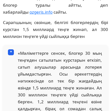
блогер туралы айтты, деп
хабарлайды
ozgeris.info
сайты.
Сарапшының сөзінше, белгілі блогерлердің бірі
курстан 1,5 миллиард теңге жинап, ал 300
миллион теңгеге үйді сыйлыққа берген
«Мәліметтерге сенсек, блогер 30 мың
теңгеден сатылатын курстарын өткізіп,
сатып алушылар арасында лотерея
ұйымдастырған. Осы әрекеттердің
нәтижесінде ол тек бір жағдайдың
өзінде 1,5 миллиард теңге жинаған. Ал
300 миллион теңгеге үйді сыйлыққа
берген. 1,2 миллиард теңгені өзіне
қалдырған, бірақ ол сомадан салық