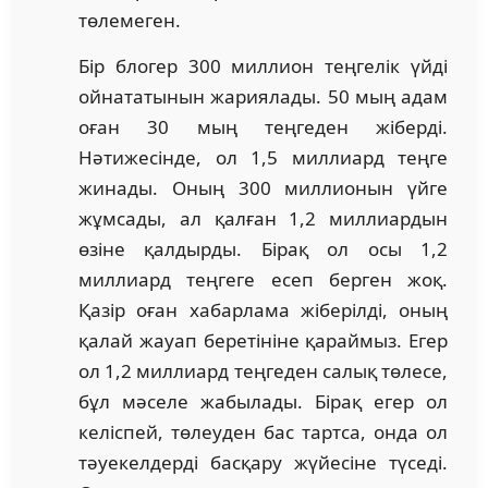
төлемеген.
Бір блогер 300 миллион теңгелік үйді
ойнататынын жариялады. 50 мың адам
оған 30 мың теңгеден жіберді.
Нәтижесінде, ол 1,5 миллиард теңге
жинады. Оның 300 миллионын үйге
жұмсады, ал қалған 1,2 миллиардын
өзіне қалдырды. Бірақ ол осы 1,2
миллиард теңгеге есеп берген жоқ.
Қазір оған хабарлама жіберілді, оның
қалай жауап беретініне қараймыз. Егер
ол 1,2 миллиард теңгеден салық төлесе,
бұл мәселе жабылады. Бірақ егер ол
келіспей, төлеуден бас тартса, онда ол
тәуекелдерді басқару жүйесіне түседі.