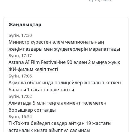
Жаңалықтар
Бүгін, 17:30
Министр күрестен әлем чемпионатының
жеңімпаздары мен жүлдегерлерін марапаттады
Бүгін, 17:17
Astana AI Film Festival-іне 90 елден 2 мыңға жуық
ЖИ-фильм келіп түсті
Бүгін, 17:06
Ақмола облысында полицейлер жоғалып кеткен
баланы 1 сағат ішінде тапты
Бүгін, 17:02
Алматыда 5 млн теңге алимент төлемеген
борышкер сотталды
Бүгін, 16:54
TikTok-та бейәдеп сөздер айтқан 19 жастағы
астаналық қызға айыппұл салынды