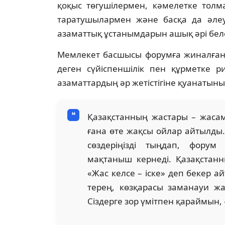
қоқыс төгушілермен, кәмелетке толма
таратушылармен және басқа да әлеум
азаматтық ұстанымдарын ашық әрі белсе
Мемлекет басшысы форумға жиналған
деген сүйіспеншілік пен құрметке ри
азаматтардың әр жетістігіне қуанатыны
Қазақстанның жастары – жаса
ғана өте жақсы ойлар айтылды. 
сөздеріңізді тыңдап, форум
мақтаныш кернеді. Қазақстанн
«Жас келсе – іске» деп бекер ай
терең, көзқарасы заманауи ж
Сіздерге зор үмітпен қараймын,