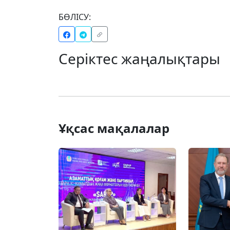
БӨЛІСУ:
Серіктес жаңалықтары
Ұқсас мақалалар