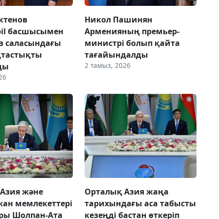
ктенов
Никол Пашинян
il басшысымен
Арменияның премьер-
з саласындағы
министрі болып қайта
тастықты
тағайындалды
2 тамыз, 2026
ды
26
Азия және
Орталық Азия жаңа
ан мемлекеттері
тарихындағы аса табысты
ры Шолпан-Ата
кезеңді бастан өткеріп