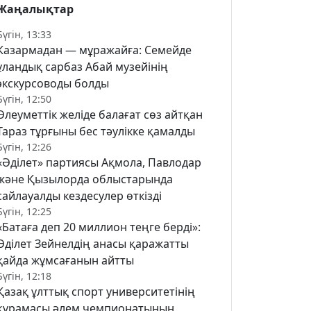
Жаңалықтар
Бүгін, 13:33
Казармадан — мұражайға: Семейде
ұландық сарбаз Абай музейінің
экскурсоводы болды
Бүгін, 12:50
Әлеуметтік желіде балағат сөз айтқан
Тараз тұрғыны бес тәулікке қамалды
Бүгін, 12:26
«Әділет» партиясы Ақмола, Павлодар
және Қызылорда облыстарында
сайлауалды кездесулер өткізді
Бүгін, 12:25
«Батаға деп 20 миллион теңге берді»:
Әділет Зейнелдің анасы қаражатты
қайда жұмсағанын айтты
Бүгін, 12:18
Қазақ ұлттық спорт университетінің
құрамасы әлем чемпионатының