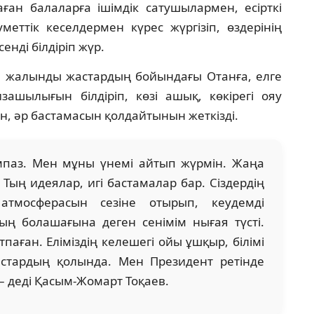
ған балаларға ішімдік сатушылармен, есірткі
еттік кеселдермен күрес жүргізіп, өздерінің
нді білдіріп жүр.
 жалынды жастардың бойындағы Отанға, елге
зашылығын білдіріп, көзі ашық, көкірегі ояу
н, әр бастамасын қолдайтынын жеткізді.
мпаз. Мен мұны үнемі айтып жүрмін. Жаңа
Тың идеялар, игі бастамалар бар. Сіздердің
 атмосферасын сезіне отырып, кеудемді
ың болашағына деген сенімім нығая түсті.
тпаған. Еліміздің келешегі ойы ұшқыр, білімі
астардың қолында. Мен Президент ретінде
 – деді Қасым-Жомарт Тоқаев.