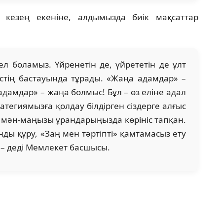
и кезең екеніне, алдымызда биік мақсаттар
 ел боламыз. Үйренетін де, үйрететін де ұлт
стің бастауында тұрады. «Жаңа адамдар» –
дамдар» – жаңа болмыс! Бұл – өз еліне адал
атегиямызға қолдау білдірген сіздерге алғыс
ән-маңызы ұрандарыңызда көрініс тапқан.
анды құру, «Заң мен тәртіпті» қамтамасыз ету
– деді Мемлекет басшысы.