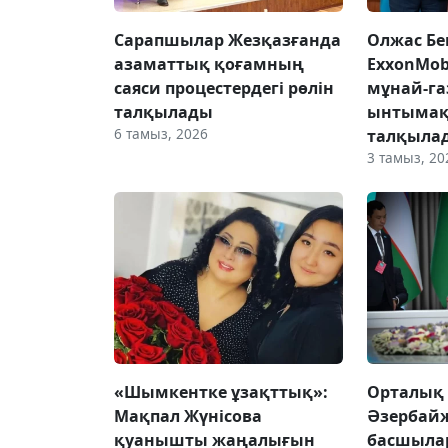
Сарапшылар Жезқазғанда
Олжас Бе
азаматтық қоғамның
ExxonMob
саяси процестердегі рөлін
мұнай-га
талқылады
ынтымақ
6 тамыз, 2026
талқыла
3 тамыз, 20
«Шымкентке ұзақттық»:
Орталық 
Мақпал Жүнісова
Әзербайж
қуанышты жаңалығын
басшыла