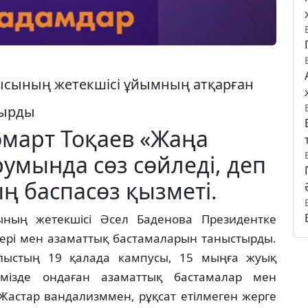
ысының жетекшісі ұйымның атқарған
тырды
март Тоқаев «Жаңа
умында сөз сөйледі, деп
 баспасөз қызметі.
ның жетекшісі Әсел Баденова Президентке
стері мен азаматтық бастамаларын таныстырды.
алыстың 19 қалада кампусы, 15 мыңға жуық
імізде ондаған азаматтық бастамалар мен
Жастар вандализммен, рұқсат етілмеген жерге