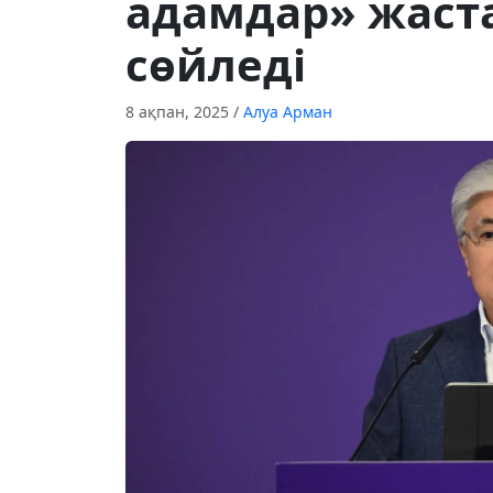
адамдар» жаст
сөйледі
8 ақпан, 2025
/
Алуа Арман