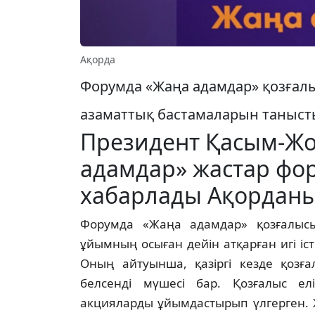
Ақорда
Форумда «Жаңа адамдар» қозғал
азаматтық бастамаларын таныс
Президент Қасым-Жо
адамдар» жастар фор
хабарлады Ақорданың
Форумда «Жаңа адамдар» қозғалысы
ұйымның осыған дейін атқарған игі і
Оның айтуынша, қазіргі кезде қозғ
белсенді мүшесі бар. Қозғалыс ел
акцияларды ұйымдастырып үлгерген. 