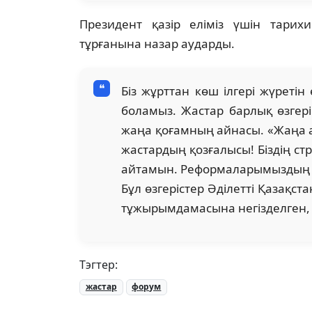
Президент қазір еліміз үшін тарих
тұрғанына назар аударды.
Біз жұрттан көш ілгері жүретін
боламыз. Жастар барлық өзгері
жаңа қоғамның айнасы. «Жаңа а
жастардың қозғалысы! Біздің стр
айтамын. Реформаларымыздың м
Бұл өзгерістер Әділетті Қазақст
тұжырымдамасына негізделген, 
Тэгтер:
жастар
форум