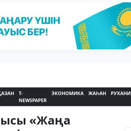
ҚАЗАН
T-
ЭКОНОМИКА
ЖАҺАН
РУХАНИ
NEWSPAPER
шысы «Жаңа