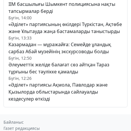
ІІМ басшылығы Шымкент полициясына нақты
тапсырмалар берді
Бүгін, 14:00
«Әділет» партиясының өкілдері Түркістан, Ақтөбе
және Ұлытауда жаңа бастамаларды таныстырды
Бүгін, 13:33
Казармадан — мұражайға: Семейде ұландық
сарбаз Абай музейінің экскурсоводы болды
Бүгін, 12:50
Әлеуметтік желіде балағат сөз айтқан Тараз
тұрғыны бес тәулікке қамалды
Бүгін, 12:26
«Әділет» партиясы Ақмола, Павлодар және
Қызылорда облыстарында сайлауалды
кездесулер өткізді
Байланыс
Газет редакциясы