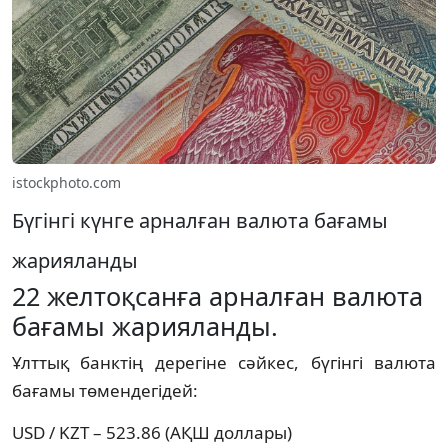
istockphoto.com
Бүгінгі күнге арналған валюта бағамы
жарияланды
22 желтоқсанға арналған валюта
бағамы жарияланды.
Ұлттық банктің дерегіне сәйкес, бүгінгі валюта
бағамы төмендегідей:
USD / KZT – 523.86 (АҚШ доллары)