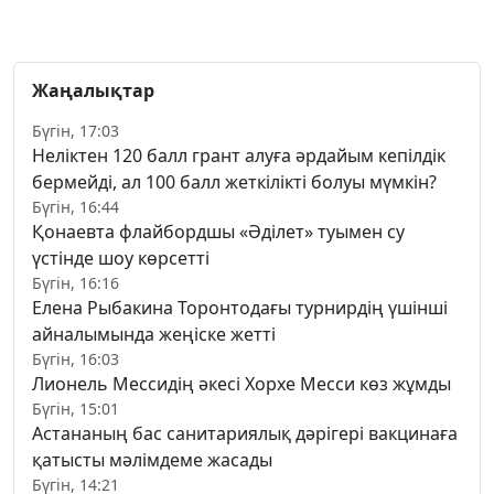
Жаңалықтар
Бүгін, 17:03
Неліктен 120 балл грант алуға әрдайым кепілдік
бермейді, ал 100 балл жеткілікті болуы мүмкін?
Бүгін, 16:44
Қонаевта флайбордшы «Әділет» туымен су
үстінде шоу көрсетті
Бүгін, 16:16
Елена Рыбакина Торонтодағы турнирдің үшінші
айналымында жеңіске жетті
Бүгін, 16:03
Лионель Мессидің әкесі Хорхе Месси көз жұмды
Бүгін, 15:01
Астананың бас санитариялық дәрігері вакцинаға
қатысты мәлімдеме жасады
Бүгін, 14:21