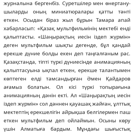
журналына бергенбіз. Суретшілер мен өнер­тану­
шыларды оның миниатюралары қатты тәнті
еткен. Осыдан біраз жыл бұрын Тамара апай
хабарласып: «Қазақ мультфильмінің мектебі енді
қалыптасты. «Шаңырақтың иесін іздеп жүрмін»
деген мультфильм шықты дегенде, бұл қандай
ерекше дүние болды екен деп таңғалғаным рас.
Қазақстанда, тіпті түркі дүниесінде анимацияның
қалыптасуына ықпал еткен, ерекше талантымен
көптеген елді тамсандырған Әмен Қайдаров
ағамыз болатын. Ол кісі түркі топырағына
анимацияның дәнін екті. Ал «Шаңырақтың иесін
іздеп жүрмін» сол дәннен қауашақ жайған, ұлттық
мектептің ерекшелігін айрықша белгілермен паш
ет­кен мультфильм деп ойлаймын. Осыны көру
үшін Алматыға бардым. Мұндағы шы­ғыстық