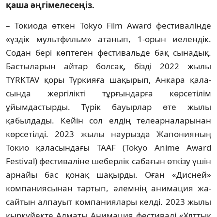
қаша әңгімелесеңіз.
– Токиода өткен Tokyo Film Award фес­­­тивалінде
«үздік мультфильм» атанып, 1-орын иелендік.
Содан бері көптеген фестивальде бақ сынадық.
Бастыларын ай­тар болсақ, бізді 2022 жылы
TYRKTAV қо­ры Түркияға шақырып, Анкара қала­
сын­да жергілікті тұрғын­дарға көрсетілім
ұйымдастырды. Түрік бауыр­лар өте жылы
қабылдады. Кейін сол ел­дің телеар­на­лары­нан
көрсетілді. 2023 жылы наурызда Жапонияның
Токио қа­ла­сындағы TAAF (Tokyo Anime Award
Festival) фестиваліне шеберлік сабағын өткізу үшін
арнайы бас қонақ шақырды. Оған «Дисней»
компа­ния­сынан тартып, әлем­нің анимация жа­
сайтын алпауыт ком­­паниялары келді. 2023 жылы
қыр­күйек­те Алматы Анима­ция фестивалі «Ұлт­тық