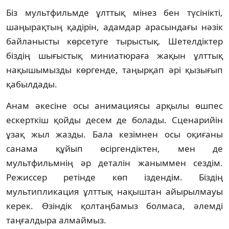
Біз мультфильмде ұлттық мінез бен тү­сінікті,
шаңырақтың қадірін, адамдар арасындағы нәзік
байланысты көрсетуге тырыстық. Шетелдіктер
біздің шығыстық миниатюраға жақын ұлттық
нақышы­мыз­ды көргенде, таңырқап әрі қызығып
қабыл­дады.
Анам әкесіне осы анимациясы арқы­лы өшпес
ескерткіш қойды десем де бо­лад­ы. Сценарийін
ұзақ жыл жазды. Бала кезімнен осы оқиғаны
санама құйып өсіргендіктен, мен де
мультфильмнің әр деталін жаныммен сездім.
Режиссер ре­тінде көп іздендім. Біздің
мультипликация ұлттық нақыштан айырылмауы
керек. Өзіндік қолтаңбамыз болмаса, әлемді
таңғалдыра алмаймыз.