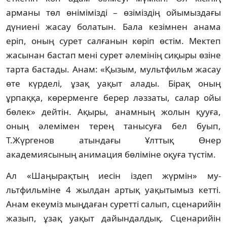
арманы төл өнімімізді – өзі­міз­дің ойымыздағы
дүниені жасау бола­тын. Бала кезімнен анама
еріп, оның сурет салғанын көріп өстім. Мектеп
жасынан бас­тап мені сурет әлемінің сиқыры өзіне
тар­та бастады. Анам: «Қызым, мультфильм жасау
өте күрделі, ұзақ уақыт алады. Бірақ оның
ұрпаққа, көрерменге берер ләззаты, салар ойы
бөлек» дейтін. Ақыры, анамның жолын қууға,
оның әлемімен терең та­ны­суға бел буып,
Т.Жүргенов атындағы Ұлт­тық Өнер
академиясының анимация бө­лі­міне оқуға түстім.
Ал «Шаңырақтың иесін іздеп жүрмін» му­
льтфильміне 4 жылдан артық уақы­ты­мыз кетті.
Анам екеуміз мыңдаған суретті са­лып, сценарийін
жазып, ұзақ уақыт дайын­далдық. Сценарийін