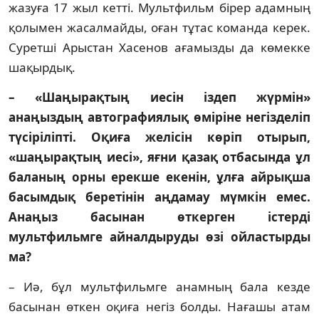
жазуға 17 жыл кетті. Мультфильм бірер адамның
қолы­мен жасалмайды, оған тұтас команда ке­рек.
Суретші Арыстан Хасенов ағамыз­ды да көмекке
шақырдық.
– «Шаңырақтың иесін іздеп жүр­мін»
анаңыздың автографиялық өмі­ріне негізделіп
түсіріліпті. Оқиға же­лісін көріп отырып,
«шаңырақтың ие­сі», яғни қазақ отбасында ұл
бала­ның орны ерекше екенін, ұлға ай­рық­ша
басымдық беретінін аңдамау мүмкін емес.
Анаңыз басынан өткер­ген істерді
мультфильмге айнал­дыру­ды өзі ойластырды
ма?
– Иә, бұл мультфильмге анамның бала кез­де
басынан өткен оқиға негіз болды. На­ғашы атам