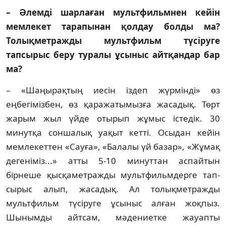
– Әлемді шарлаған мультфильм­нен кейін
мемлекет тарапынан қол­дау болды ма?
Толықметражды мульт­фильм түсіруге
тапсырыс беру тура­лы ұсыныс айтқандар бар
ма?
– «Шаңырақтың иесін іздеп жүрмінді» өз
еңбегімізбен, өз қаражатымызға жа­са­дық. Төрт
жарым жыл үйде отырып жұ­мыс істедік. 30
минутқа соншалық уақыт кетті. Осыдан кейін
мемлекеттен «Сауға», «Ба­лалы үй базар», «Жұмақ
дегеніміз...» атты 5-10 минуттан аспайтын
бірнеше қыс­қаметражды мультфильмдерге тап­
сырыс алып, жасадық. Ал толықметражды
мультфильм түсіруге ұсыныс алған жоқ­пыз.
Шынымды айтсам, мәдениетке жауап­ты