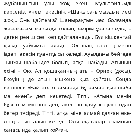
Жұбаныштың ұлы жоқ екен. Мультфильмді
көрсеңіз, үнемі әкесінің «Шаңырағымыздың иесі
жоқ… Оны қай­теміз? Шаңырақтың иесі болғанда
жан-жағым жарыққа толып, өмірім ұзарар еді», –
деген реніш сөзі көп қайталанады. Бұл кішкентай
қызды уайымға салады. Ол шаңырақтың иесін
іздеп, әкесін қуант­қысы келеді. Ауылдағы бәйгеде
Тынжы шабандоз болып, атқа шабады. Атының
есімі – Ою. Ал қошақанның аты – Өрнек (до­сы).
Екеуінің де атын кішкене қыз қой­ған. Сонда
көпшілік «Бәйгеге о заман­да бұ заман қыз шаба
ма екен?» деп кеке­те­ді. Тіпті, «Атыңа менің
бұзығым мінсін» деп, әкесінің қаяу көңілін одан
бетер тү­сіреді. Тіпті, атқа міне алмай қалған әке­
сінің атын алып кетеді. Осы оқиғалар анам­ның
санасында қалып қойған.