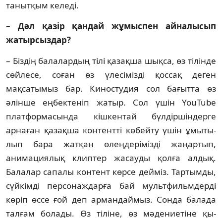
танытқым келеді.
– Дәл қазір қандай жұмыспен ай­на­лысып
жатырсыздар?
– Біздің балалардың тілі қазақша шық­са, өз тілінде
сөйлесе, соған өз үлесі­міз­ді қоссақ деген
мақсатымыз бар. Ки­нос­тудия сол бағытта өз
әлінше еңбек­те­ніп жатыр. Сол үшін YouTube
платфор­ма­сын­да кішкентай бүлдіршіндерге
арнаған қа­­зақша контентті көбейту үшін ұмы­ты­
лып бара жатқан өлеңдерімізді жаңар­тып,
анимациялық клиптер жасауды қол­ға алдық.
Балалар сапалы контент көр­се дейміз. Тартымды,
сүйкімді персо­наж­дарға бай мультфильмдерді
көріп өссе ғой деп армандаймыз. Сонда балада
тал­ғам болады. Өз тіліне, өз мәдениетіне қы­­­­