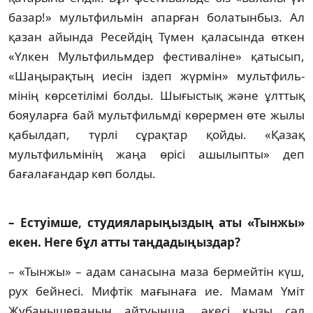
ба­зар!» мультфильмін апарған болатынбыз. Ал
қазан айында Ресейдің Тү­мен қала­сын­да өткен
«Үлкен Мульт­фильм­дер фес­­тиваліне» қатысып,
«Шаңы­рақ­тың ие­сін іздеп жүрмін» мультфиль­
мінің көр­сетілімі болды. Шығыстық және ұлттық
бояуларға бай мультфильмді көрермен өте жылы
қабылдап, түрлі сұрақтар қой­ды. «Қазақ
мультфильмінің жаңа өрісі ашы­лыпты» деп
бағалағандар көп болды.
– Естуімше, студияларыңыздың аты «Тынжы»
екен. Неге бұл атты таң­да­дыңыздар?
– «Тынжы» – адам санасына маза бер­мей­тін күш,
рух бейнесі. Мифтік мағынаға ие. Мамам Үміт
Жұбанышеваның айтуын­ша, әкесі қызы сәл