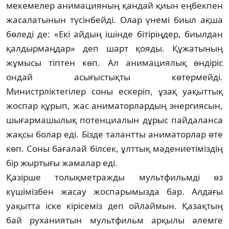
мекемелер анимацияның қан­дай қиын еңбекпен
жасалатынын түсін­бейді. Олар үнемі биыл ақша
бөледі де: «Екі айдың ішінде бітіріңдер, биылдан
қал­дыр­маңдар» деп шарт қояды. Құжа­ты­ның
жұмысы тіптен көп. Ал анимациялық өндіріс
ондай асығыстықты көтермейді.
Министрліктегілер соны ескеріп, ұзақ уа­қыт­тық
жоспар құрып, жас анима­тор­лар­дың энергиясын,
шығармашылық потенциалын дұрыс пайдаланса
жақсы бо­лар еді. Бізде талантты аниматорлар өте
көп. Соны бағалай білсек, ұлттық мә­де­ниетіміздің
бір жыртығы жамалар еді.
Қазірше толықметражды мульт­фильм­ді өз
күшімізбен жасау жоспары­мыз­да бар. Алдағы
уақытта іске кірісеміз деп ойлаймын. Қазақтың
бай руханиятын мультфильм арқылы әлемге