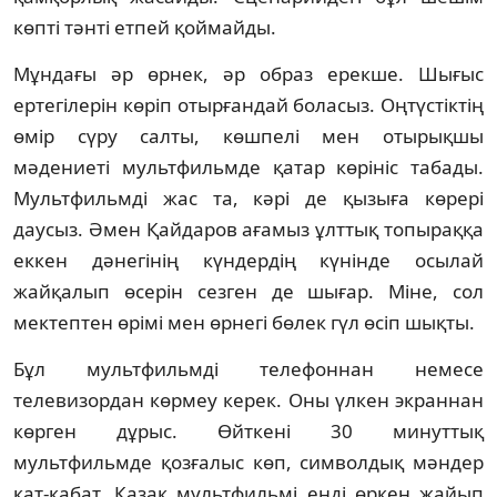
көпті тәнті етпей қоймайды.
Мұндағы әр өрнек, әр образ ерекше. Шығыс
ертегілерін көріп отырғандай боласыз. Оң­түстіктің
өмір сүру салты, көшпелі мен отырықшы
мәдениеті мультфильмде қатар көрі­ніс табады.
Мультфильмді жас та, кәрі де қызыға көрері
даусыз. Әмен Қайдаров ағамыз ұлт­тық топыраққа
еккен дәнегінің күндердің күнінде осылай
жайқалып өсерін сезген де шы­ғар. Міне, сол
мектептен өрімі мен өрнегі бөлек гүл өсіп шықты.
Бұл мультфильмді телефоннан немесе
телевизордан көрмеу керек. Оны үлкен экран­нан
көрген дұрыс. Өйткені 30 минуттық
мультфильмде қозғалыс көп, символдық мәндер
қат-қабат. Қазақ мультфильмі енді өркен жайып