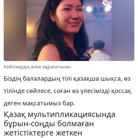
Кейіпкердің жеке мұрағатынан
Біздің балалардың тілі қазақша шық­са, өз
тілінде сөйлесе, соған өз үлесі­міз­ді қоссақ
деген мақсатымыз бар.
Қазақ мультипликациясында
бұрын-соңды болмаған
жетістіктерге жеткен