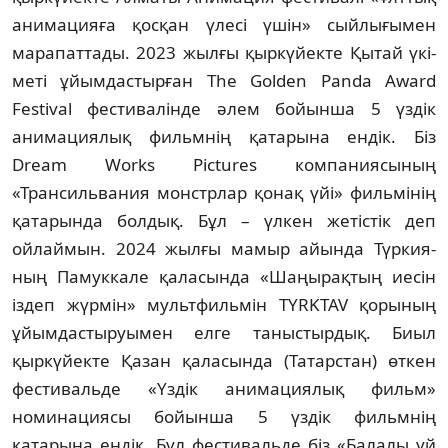
анимацияға қос­қан үлесі үшін» сый­лығымен
марапаттады. 2023 жылғы қыр­күйекте Қытай үкі­
меті ұйым­дас­тыр­ған The Golden Panda Award
Festival фес­ти­валінде әлем бойын­ша 5 үздік
анима­циялық фильмнің қата­ры­на ендік. Біз
Dream Works Pictures ком­­па­ниясының
«Трансильвания монстр­лар қонақ үйі» фи­льмінің
қатарында болдық. Бұл – үл­кен жетістік деп
ойлай­мын. 2024 жыл­ғы ма­мыр айында Түр­кия­­
ның Памук­кале қа­ласында «Шаңы­рақ­тың иесін
іздеп жүр­мін» мультфильмін TYRKTAV қоры­ның
ұйымдастыруымен елге таныстыр­дық. Биыл
қыркүйекте Қа­зан қаласында (Та­тарстан) өткен
фес­тиваль­де «Үздік ани­­­­­­мациялық фильм»
номинациясы бойын­ша 5 үздік фильмнің
қатарына ен­дік. Бұл фестивальде біз «Ба­лалы үй