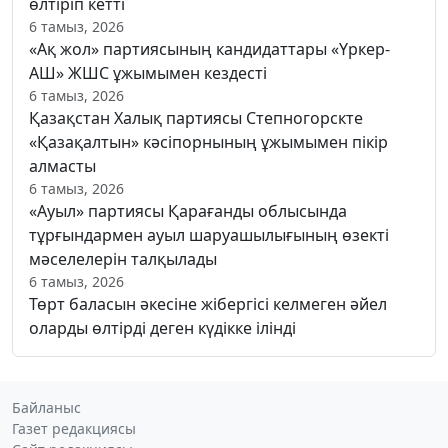
өлтіріп кетті
6 тамыз, 2026
«Ақ жол» партиясының кандидаттары «Үркер-
АШ» ЖШС ұжымымен кездесті
6 тамыз, 2026
Қазақстан Халық партиясы Степногорскте
«Қазақалтын» кәсіпорнының ұжымымен пікір
алмасты
6 тамыз, 2026
«Ауыл» партиясы Қарағанды облысында
тұрғындармен ауыл шаруашылығының өзекті
мәселелерін талқылады
6 тамыз, 2026
Төрт баласын әкесіне жібергісі келмеген әйел
оларды өлтірді деген күдікке ілінді
Байланыс
Газет редакциясы