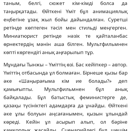
таным, белгі, сюжет кім-кімді болса да
таңырқатады. Өйткені Үміт бұл ани­ма­ция­лық
еңбегіне ұзақ жыл бойы дайындалған. Суретші
ретінде көптеген тәсіл мен стильді меңгерген.
Миниатюрист ретінде нәзік те қайталанбас
өрнектердің мәнін аша білген. Мультфильмнен
көпті көргендігі анық аңғарылып тұр.
Мұндағы Тынжы – Үміттің өзі. Бас кейіпкер – автор.
Үміттің отбасында ұл болмаған. Бір­неше қызы бар
әке «Шаңырағыма кім ие болады?» деп
қамығыпты. Мультфильмнен бұл анық
байқалады. Бұл батыстық феминистерге де,
қазақы түсініктегі адамдарға да ұнай­ды. Өйткені
әке ұлы болуын аңсағанымен, қызын ұлындай
көреді. Кейін ұл асырып алып, ол бәріне
қамқорлық жасайды. Сценарийдегі бұл шешім