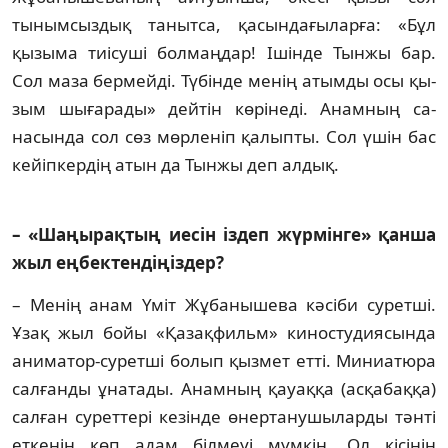
тынымсыздық танытса, қасындағыларға: «Бұл
қызыма тиісуші бол­маңдар! Ішінде Тынжы бар.
Сол маза бер­мейді. Түбінде менің атымды осы қы­
зым шығарады» дейтін көрінеді. Анамның са­
насында сол сөз мөрленіп қалыпты. Сол үшін бас
кейіпкердің атын да Тынжы деп алдық.
– «Шаңырақтың иесін іздеп жүр­мін­ге» қанша
жыл еңбектендіңіз­дер?
– Менің анам Үміт Жұбанышева кә­сі­би суретші.
Ұзақ жыл бойы «Қазақфильм» ки­ностудиясында
аниматор-суретші бо­лып қызмет етті. Миниатюра
салғанды ұна­тады. Анамның қауаққа (асқабаққа)
сал­ған суреттері кезінде өнертану­шы­лар­ды тәнті
еткенін көп адам білмеуі мүмкін. Ол кісінің