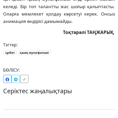
келеді. Бір топ талантты жас шоғыр қа­лып­тасты.
Оларға мемлекет қолдау көрсетуі керек. Онсыз
анимация өндірісі дамы­майды.
Тоқтарәлі ТАҢЖАРЫҚ
Тэгтер:
сұхбат
қазақ мультфильмі
БӨЛІСУ:
Серіктес жаңалықтары