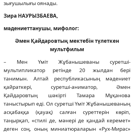
зығушылығы оянады.
Зира НАУРЫЗБАЕВА,
мәдениеттанушы, мифолог:
Әмен Қайдаровтың мектебін түлеткен
мультфильм
– Мен Үміт Жұбанышеваны суретші-
мультипликатор ретінде 20 жылдан бері
танимын. Алтай республикасының мәдениет
қайраткері, суретші-аниматор, Әмен
Қайдаровтың шәкірті Тамара Мұқанова
таныстырып еді. Ол суретші Үміт Жұбанышеваның
асқабаққа (қауақ) салған суреттерін көріп,
таңырқап, «стилі де, мәнері де қандай керемет»
деген соң, оның миниатюраларын «Рух-Мирас»