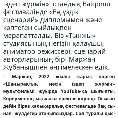
іздеп жүрмін» отандық Baiqonur
фес­тивалінде «Ең үздік
сценарий» дипломымен және
көптеген сый­лықпен
марапатталды. Біз «Тынжы»
студиясының не­гізін қалаушы,
аниматор режиссері, сценарий
автор­ла­рының бірі Маржан
Жұбанышпен әңгімелескен едік.
– Маржан, 2022 жылы жарық көр­ген
«Шаңырақтың иесін іздеп жүр­мін»
мультфильмі жуырда YouTube-қа шығыпты.
Көрерменнің ықыласы ерекше көрінді. Осыған
дейін біраз халықаралық фестивальде бақ сы­
нап, жүл­дегер атаныпсыздар. Сол ту­ра­лы қыс­