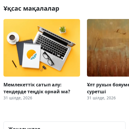
Ұқсас мақалалар
Мемлекеттік сатып алу:
Ұлт рухын бояум
тендерде теңдік орнай ма?
суретші
31 шілде, 2026
31 шілде, 2026
Жаңалықтар