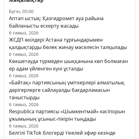
Бүгін, 05:00
Аптап ыстық: Қазгидромет ауа райына
байланысты ескерту жасады
6 тамыз, 2026
ЖСДП өкілдері Астана тұрғындарымен
қалдықтарды бөлек жинау мәселесін талқылады
6 тамыз, 2026
Көкшетауда түрмеден шыққанына көп болмаған
ер адам үйленген күні ұсталды
6 тамыз, 2026
«Байтақ» партиясының үміткерлері алматылық
дәрігерлерге сайлауалды бағдарламасын
таныстырды
6 тамыз, 2026
Respublica партиясы «Шымкентмай» кәсіпорын
ұжымының ұсыныс-пікірін тыңдады
6 тамыз, 2026
Белгілі TikTok блогерді тікелей эфир кезінде