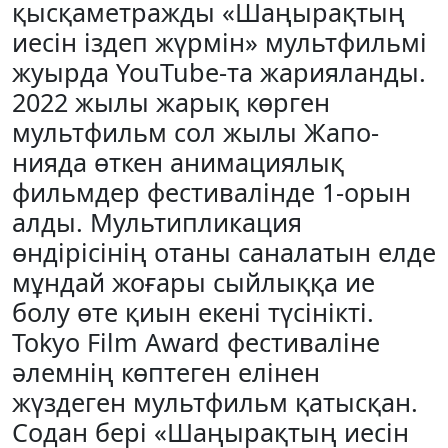
қысқаметражды «Шаңырақтың
иесін іздеп жүрмін» мультфильмі
жуырда YouTube-та жариялан­ды.
2022 жылы жарық көрген
мультфильм сол жылы Жа­по­
нияда өткен анимациялық
фильмдер фестивалінде 1-орын
алды. Мультипликация
өндірісінің отаны саналатын елде
мұндай жоғары сыйлыққа ие
болу өте қиын екені түсінікті.
Tokyo Film Award фестиваліне
әлемнің көптеген елі­нен
жүздеген мультфильм қатысқан.
Содан бері «Шаңырақтың иесін