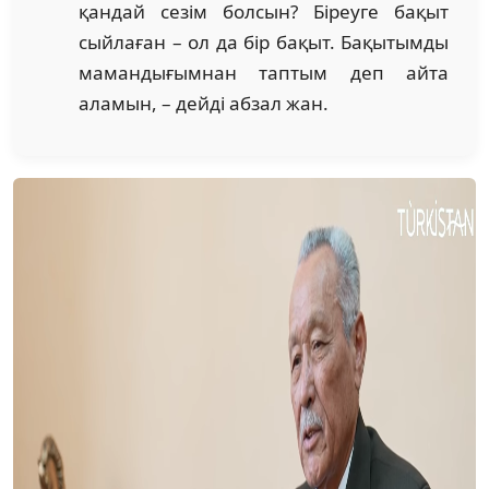
қандай сезім болсын? Біреуге бақыт
сыйлаған – ол да бір бақыт. Бақытымды
мамандығымнан таптым деп айта
аламын, – дейді абзал жан.