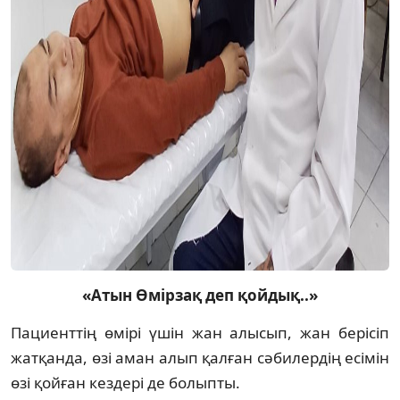
«Атын Өмірзақ деп қойдық..»
Пациенттің өмірі үшін жан алысып, жан берісіп
жатқанда, өзі аман алып қалған сәбилердің есімін
өзі қойған кездері де болыпты.