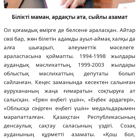
Білікті маман, ардақты ата, сыйлы азамат
Ол қоғамдық өмірге де белсене араласқан. Айтар
сөзі бар, жөн білетін адамды ауыл-аймақ халқы да
алға шығарып, әлеуметтік мәселеге
араласпасына қоймапты. 1994-1998 жылдары
аудандық мәслихаттың, 1999-2003 жылдары
облыстық мәслихаттың депутаты болып
сайланған. Кеңес заманында кесектен салынған
аурухананың жаңа ғимаратын соқтыруға ат
салысқан. «Ерен еңбегі үшін», «Еңбек ардагері»,
«Облысқа сіңірген еңбегі үшін» медальдарымен
марапатталған. Қазақстан Республикасының
денсаулық сақтау саласының үздігі. Созақ
ауданының құрметті азаматы. «Қош бол,