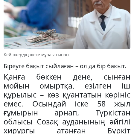
Кейіпкердің жеке мұрағатынан
Біреуге бақыт сыйлаған – ол да бір бақыт.
Қанға бөккен дене, сынған
мойын омыртқа, езілген іш
құрылыс – көз қуантатын көрініс
емес. Осындай іске 58 жыл
ғұмырын арнап, Түркістан
облысы Созақ ауданының әйгілі
хирургы атанған Бүркіт