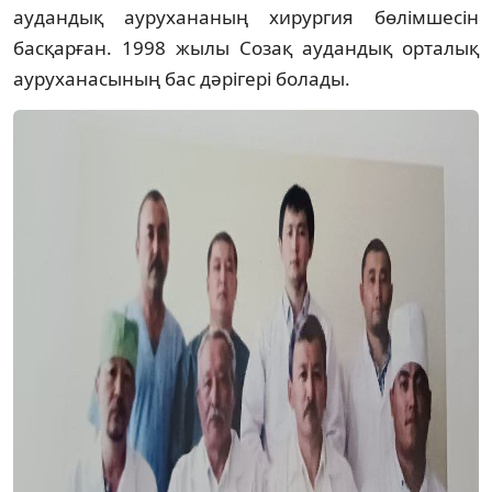
аудандық аурухананың хирургия бөлімшесін
басқарған. 1998 жылы Созақ аудандық орталық
ауруханасының бас дәрігері болады.