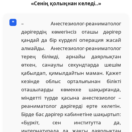
«Сенің қолыңнан келеді..»
– Анестезиолог-реаниматолог
дәрігердің көмегінсіз оташы дәрігер
қандай да бір күрделі операция жасай
алмайды. Анестезиолог-реаниматолог
терең білімді, арнайы даярлықтан
өткен, санаулы секундтарда шешім
қабылдап, қимылдайтын маман. Қажет
кезінде облыс орталығынан білікті
оташыларды көмекке шақырғанда,
міндетті түрде қасына анестезиолог –
реаниматолог дәрігерді ерте келетін.
Бірде бас дәрігер кабинетіне шақыртып:
«Бүркіт, сен институтта да,
интернатурада да жақсы даярлықтан