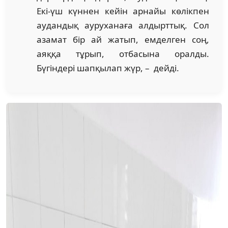
Екі-үш күннен кейін арнайы көлікпен
аудандық ауруханаға алдырттық. Сол
азамат бір ай жатып, емделген соң,
аяққа тұрып, отбасына оралды.
Бүгіндері шапқылап жүр, – дейді.