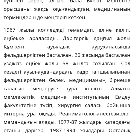
күнінен зерек, алғыр, бала Бүркіт мектепте
орысшаны жақсы оқығандықтан, медицинаның
терминдерін де меңгеріп кеткен.
1967 жылы колледжді тәмамдап, еліне келіп,
еңбекке араласады. Дәрігерлік даңғыл жолы
Құмкент ауылдық ауруханасында
фельдшерліктен басталған. 20 жасында басталған
үздіксіз еңбек жолы 58 жылға созылған. Сол
кездегі ауыл-аудандардағы кадр тапшылығынан
фельдшерліктен бөлек, медицинаның бірнеше
саласын меңгеруге тура келіпті. Алматы
мемлекеттік медицина институтының Емдеу
факультетіне түсіп, хирургия саласы бойынша
интернатура оқиды. Реаниматолог-анестезиолог
мамандығын алады. 1977-87 жылдары қатардағы
оташы дәрігер, 1987-1994 жылдары Орталық