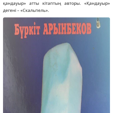
қандауыр» атты кітаптың авторы. «Қандауыр»
дегені – «Скальпель».