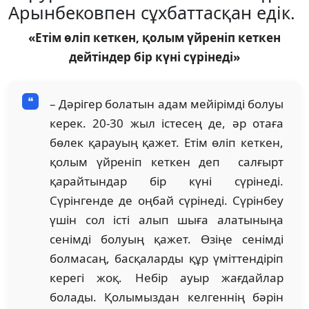
Арынбековпен сұхбаттасқан едік.
«Етім өліп кеткен, қолым үйреніп кеткен
дейтіндер бір күні сүрінеді»
– Дәрігер болатын адам мейірімді болуы
керек. 20-30 жыл істесең де, әр отаға
бөлек қарауың қажет. Етім өліп кеткен,
қолым үйреніп кеткен деп салғырт
қарайтындар бір күні сүрінеді.
Сүрінгенде де оңбай сүрінеді. Сүрінбеу
үшін сол істі алып шыға алатыныңа
сенімді болуың қажет. Өзіңе сенімді
болмасаң, басқаларды құр үміттендіріп
керегі жоқ. Небір ауыр жағдайлар
болады. Қолымыздан келгеннің бәрін