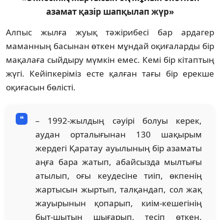
азамат қазір шапқылап жүр»
Алпыс жылға жуық тәжірибесі бар ардагер
маманның басынан өткен мұндай оқиғаларды бір
мақалаға сыйдыру мүмкін емес. Кемі бір кітаптың
жүгі. Кейіпкеріміз есте қалған тағы бір ерекше
оқиғасын бөлісті.
– 1992-жылдың сәуірі болуы керек,
аудан орталығынан 130 шақырым
жердегі Қаратау ауылының бір азаматы
аңға бара жатып, абайсызда мылтығы
атылып, оғы кеудесіне тиіп, өкпенің
жартысын жыртып, талқандап, сол жақ
жауырынын қопарып, киім-кешегінің
быт-шытын шығарып, тесіп өткен.