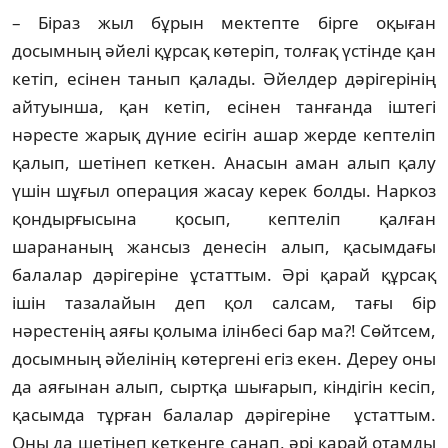
– Біраз жыл бұрын мектепте бірге оқыған
досымның әйелі құрсақ көтеріп, толғақ үстінде қан
кетіп, есінен танып қалады. Әйелдер дәрігерінің
айтуынша, қан кетіп, есінен танғанда іштегі
нәресте жарық дүние есігін ашар жерде кептеліп
қалып, шетінеп кеткен. Анасын аман алып қалу
үшін шұғыл операция жасау керек болды. Наркоз
қондырғысына қосып, кептеліп қалған
шарананың жансыз денесін алып, қасымдағы
балалар дәрігеріне ұстаттым. Әрі қарай құрсақ
ішін тазалайын деп қол салсам, тағы бір
нәрестенің аяғы қолыма ілінбесі бар ма?! Сөйтсем,
досымның әйелінің көтергені егіз екен. Дереу оны
да аяғынан алып, сыртқа шығарып, кіндігін кесіп,
қасымда тұрған балалар дәрігеріне ұстаттым.
Оны да шетінеп кеткенге санап, әрі қарай отамды