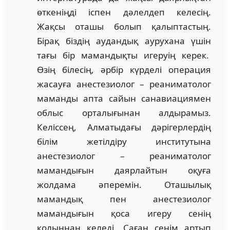
өткеніңді іспен дәлелдеп келесің.
Жақсы оташы болып қалыптастың.
Бірақ біздің аудандық аурухана үшін
тағы бір мамандықты игеруің керек.
Өзің білесің, әрбір күрделі операция
жасауға анестезиолог – реаниматолог
маманды апта сайын санавиациямен
облыс орталығынан алдырамыз.
Келіссең, Алматыдағы дәрігерлердің
білім жетілдіру институтына
анестезиолог – реаниматолог
мамандығын даярлайтын оқуға
жолдама әперемін. Оташылық
мамандық пен анестезиолог
мамандығын қоса игеру сенің
қолыңнан келеді. Саған сенім артып