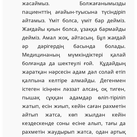
жасаймыз. Болжағанымызды
пациенттің ағайын-туысына түсіндіріп
айтамыз. Үміт болса, үміт бар дейміз.
Жағдайы қиын болса, ұзаққа бармайды
дейміз. Амал жоқ, айтасың. Бұл жағдай
әр дәрігердің басында болады.
Медицинаның мүмкіндіктері қалай
болғанда да шектеулі ғой. Құдайдың
жаратқан нәрсесін адам дәл солай етіп
қалпына келтіре алмайды. Дегенмен
істеген ісіңнен ләззат алсаң, оқ тиген,
пышақ сұққан адамдар өліп-тіріліп
жатып, есін жиып, кейін саған рахметін
айтып жатса, көп жылдан кейін
кездескенде соны есіне алып, тағы да
рахметін жаудырып жатса, одан артық