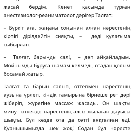
жасай бердім. Кенет қасымда тұрған
анестезиолог-реаниматолог дәрігер Талғат:
– Бүркіт аға, жаңағы соңынан алған нәрестенің
кірпігі дірілдейтін сияқты, – деді құлағыма
сыбырлап.
– Талғат, барыңды сал!, – деп айқайладым.
Мойнымды бұруға шамам келмеді, отадан қолым
босамай жатыр.
Талғат та барын салып, оттегімен нәрестенің
аузына үрлеп, кіндік тамырына бірнеше рет дәрі
жіберіп, жүрегіне массаж жасады. Он шақты
минут өткенде нәрестенің әлсіз жылаған дауысы
шықты. Бұл кезде ота да сәтті аяқталған еді.
Қуанышымызда шек жоқ! Содан бұл нәресте