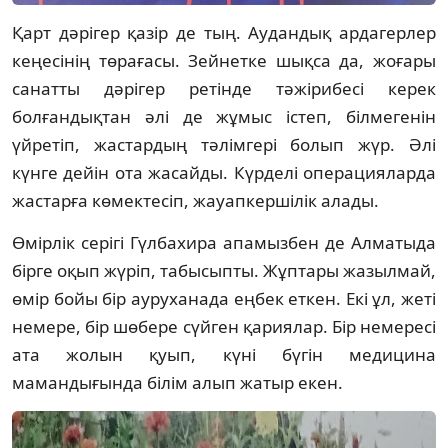
Қарт дәрігер қазір де тың. Аудандық ардагерлер
кеңесінің төрағасы. Зейнетке шықса да, жоғары
санатты дәрігер ретінде тәжірибесі керек
болғандықтан әлі де жұмыс істеп, білмегенін
үйретіп, жастардың тәлімгері болып жүр. Әлі
күнге дейін ота жасайды. Күрделі операцияларда
жастарға көмектесіп, жауапкершілік алады.
Өмірлік серігі Гүлбахира апамызбен де Алматыда
бірге оқып жүріп, табысыпты. Жұптары жазылмай,
өмір бойы бір ауруханада еңбек еткен. Екі ұл, жеті
немере, бір шөбере сүйген қариялар. Бір немересі
ата жолын қуып, күні бүгін медицина
мамандығында білім алып жатыр екен.