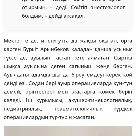
отырмын, – деді. Сөйтіп анестезиолог
болдым, – дейді ақсақал.
Мектепте де, институтта да жақсы оқыған, орта
көрген Бүркіт Арынбеков қаладан қанша ұсыныс
түссе де, ауылын тастап кете алмаған. Сыртқа
шықса ауылына деген сағыныш жеңе берген.
Ауылдағы адамдарды да біреу емдеуі керек қой
дейді өзі. Содан бері ауыр операцияларда күн-түн
демей, әріптестері мен жастарға көмек беріп
келеді. Іш құрылысы, акушер-гинекологиялық,
педиатриялық, травматологиялық күрделі
операциялардың түр-түрін жасаған.