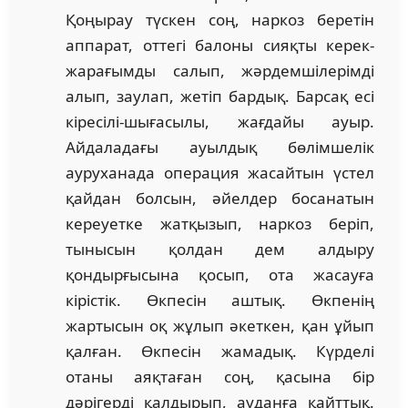
Қоңырау түскен соң, наркоз беретін
аппарат, оттегі балоны сияқты керек-
жарағымды салып, жәрдемшілерімді
алып, заулап, жетіп бардық. Барсақ есі
кіресілі-шығасылы, жағдайы ауыр.
Айдаладағы ауылдық бөлімшелік
ауруханада операция жасайтын үстел
қайдан болсын, әйелдер босанатын
кереуетке жатқызып, наркоз беріп,
тынысын қолдан дем алдыру
қондырғысына қосып, ота жасауға
кірістік. Өкпесін аштық. Өкпенің
жартысын оқ жұлып әкеткен, қан ұйып
қалған. Өкпесін жамадық. Күрделі
отаны аяқтаған соң, қасына бір
дәрігерді қалдырып, ауданға қайттық.