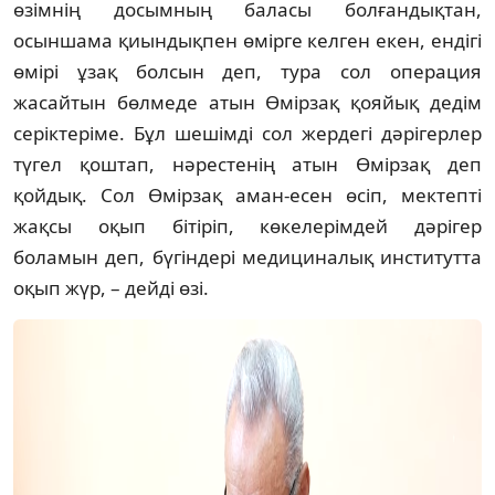
өзімнің досымның баласы болғандықтан,
осыншама қиындықпен өмірге келген екен, ендігі
өмірі ұзақ болсын деп, тура сол операция
жасайтын бөлмеде атын Өмірзақ қояйық дедім
серіктеріме. Бұл шешімді сол жердегі дәрігерлер
түгел қоштап, нәрестенің атын Өмірзақ деп
қойдық. Сол Өмірзақ аман-есен өсіп, мектепті
жақсы оқып бітіріп, көкелерімдей дәрігер
боламын деп, бүгіндері медициналық институтта
оқып жүр, – дейді өзі.