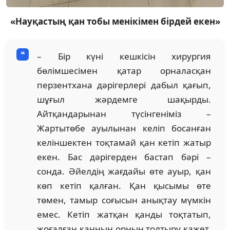
«Науқастың қан тобы менікімен бірдей екен»
– Бір күні кешкісін хирургия
бөлімшесімен қатар орналасқан
перзентхана дәрігерлері дабыл қағып,
шұғыл жәрдемге шақырды.
Айтқандарынан түсінгеніміз –
Жартытөбе ауылынан келіп босанған
келіншектен тоқтамай қан кетіп жатыр
екен. Бас дәрігерден бастап бәрі –
сонда. Әйелдің жағдайы өте ауыр, қан
көп кетіп қалған. Қан қысымы өте
төмен, тамыр соғысын анықтау мүмкін
емес. Кетіп жатқан қанды тоқтатып,
жоғалған қанның орнын толтыру қажет.