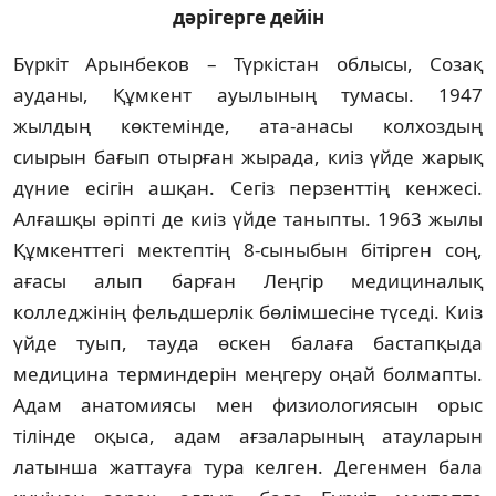
дәрігерге дейін
Бүркіт Арынбеков – Түркістан облысы, Созақ
ауданы, Құмкент ауылының тумасы. 1947
жылдың көктемінде, ата-анасы колхоздың
сиырын бағып отырған жырада, киіз үйде жарық
дүние есігін ашқан. Сегіз перзенттің кенжесі.
Алғашқы әріпті де киіз үйде таныпты. 1963 жылы
Құмкенттегі мектептің 8-сыныбын бітірген соң,
ағасы алып барған Леңгір медициналық
колледжінің фельдшерлік бөлімшесіне түседі. Киіз
үйде туып, тауда өскен балаға бастапқыда
медицина терминдерін меңгеру оңай болмапты.
Адам анатомиясы мен физиологиясын орыс
тілінде оқыса, адам ағзаларының атауларын
латынша жаттауға тура келген. Дегенмен бала