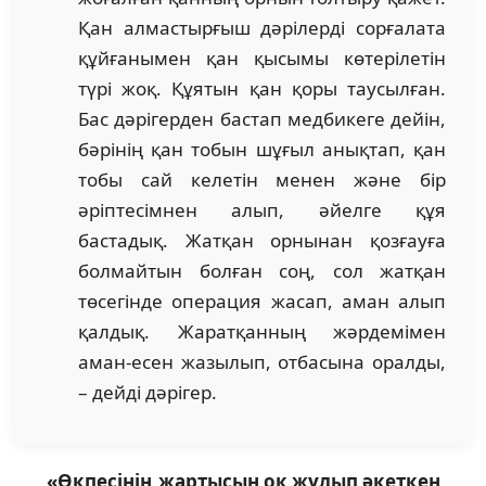
Қан алмастырғыш дәрілерді сорғалата
құйғанымен қан қысымы көтерілетін
түрі жоқ. Құятын қан қоры таусылған.
Бас дәрігерден бастап медбикеге дейін,
бәрінің қан тобын шұғыл анықтап, қан
тобы сай келетін менен және бір
әріптесімнен алып, әйелге құя
бастадық. Жатқан орнынан қозғауға
болмайтын болған соң, сол жатқан
төсегінде операция жасап, аман алып
қалдық. Жаратқанның жәрдемімен
аман-есен жазылып, отбасына оралды,
– дейді дәрігер.
«Өкпесінің жартысын оқ жұлып әкеткен