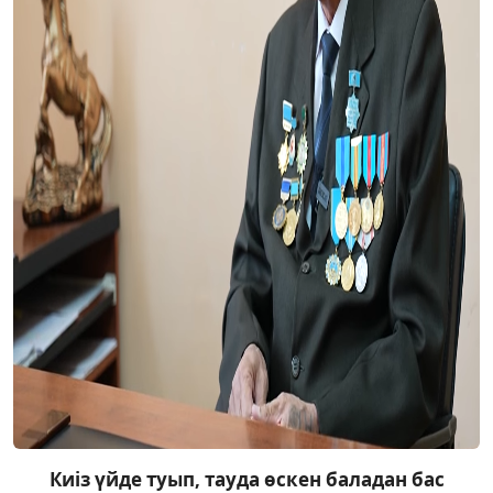
Киіз үйде туып, тауда өскен баладан бас