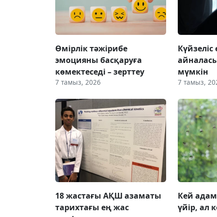
Өмірлік тәжірибе
Күйзеліс
эмоцияны басқаруға
айналас
көмектеседі – зерттеу
мүмкін
7 тамыз, 2026
7 тамыз, 20
18 жастағы АҚШ азаматы
Кей адам
тарихтағы ең жас
үйір, ал