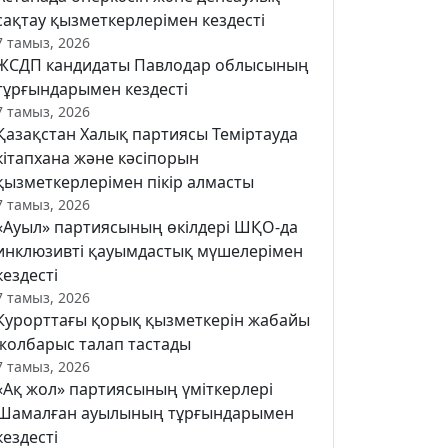
сақтау қызметкерлерімен кездесті
7 тамыз, 2026
ЖСДП кандидаты Павлодар облысының
тұрғындарымен кездесті
7 тамыз, 2026
Қазақстан Халық партиясы Теміртауда
кітапхана және кәсіпорын
қызметкерлерімен пікір алмасты
7 тамыз, 2026
«Ауыл» партиясының өкілдері ШҚО-да
инклюзивті қауымдастық мүшелерімен
кездесті
7 тамыз, 2026
Курорттағы қорық қызметкерін жабайы
жолбарыс талап тастады
7 тамыз, 2026
«Ақ жол» партиясының үміткерлері
Шамалған ауылының тұрғындарымен
кездесті