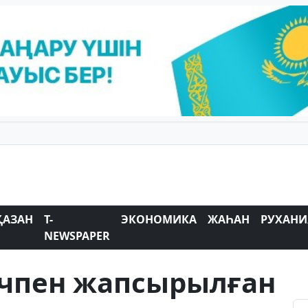
ҚАЗАН
T-
ЭКОНОМИКА
ЖАҺАН
РУХАНИ
NEWSPAPER
тчпен жапсырылған