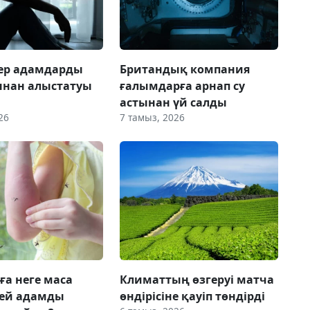
 ер адамдарды
Британдық компания
ынан алыстатуы
ғалымдарға арнап су
астынан үй салды
26
7 тамыз, 2026
ға неге маса
Климаттың өзгеруі матча
 кей адамды
өндірісіне қауіп төндірді