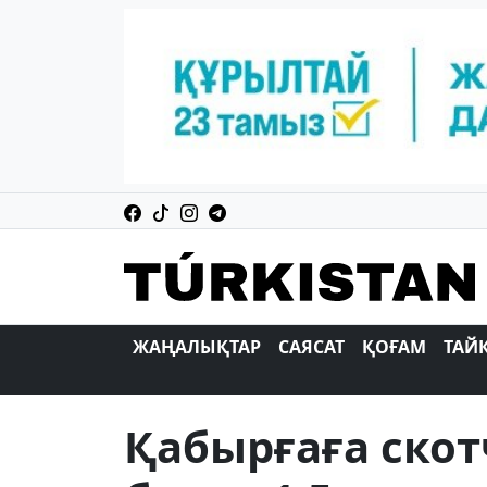
ЖАҢАЛЫҚТАР
САЯСАТ
ҚОҒАМ
ТАЙ
Қабырғаға ско