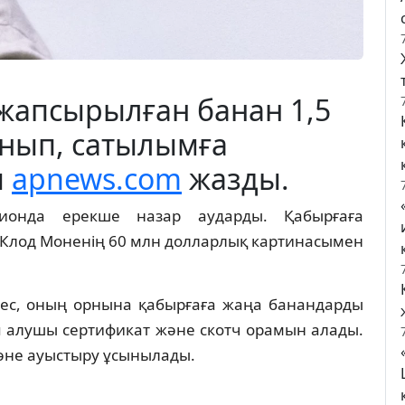
жапсырылған банан 1,5
анып, сатылымға
ы
apnews.com
жазды.
ионда ерекше назар аударды. Қабырғаға
 Клод Моненің 60 млн долларлық картинасымен
мес, оның орнына қабырғаға жаңа банандарды
ып алушы сертификат және скотч орамын алады.
әне ауыстыру ұсынылады.