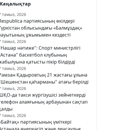
Жаңалықтар
7 тамыз, 2026
Respublica партиясының өкілдері
Түркістан облысындағы «Балмұздақ»
зауытының ұжымымен кездесті
7 тамыз, 2026
"Нашар нәтиже": Спорт министрлігі
"Астана" баскетбол клубының
жабылуына қатысты пікір білдірді
7 тамыз, 2026
Рамзан Қадыровтың 21 жастағы ұлына
"Шешенстан қаһарманы" атағы берілді
7 тамыз, 2026
ШҚО-да такси жүргізушісі зейнеткерді
телефон алаяғының арбауынан сақтап
қалды
7 тамыз, 2026
«Байтақ» партиясының үміткері
Астанада өнеркәсіп және денсаулық