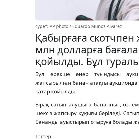
сурет: AP photo / Eduardo Munoz Alvarez
Қабырғаға скотчпен 
млн долларға бағал
қойылды. Бұл турал
Бұл ерекше өнер туындысы аукц
жапсырылған банан атақты аукционда
қатар қойылды.
Бірақ сатып алушыға бананның өзі е
шексіз жапсыру құқығы беріледі. Сат
Бананды ауыстырып отыруға болады ж
Тэгтер: