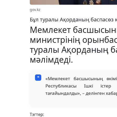
gov.kz
Бұл туралы Ақорданың баспасөз қ
Мемлекет басшысының
министрінің орынба
туралы Ақорданың б
мәлімдеді.
«Мемлекет басшысының өкімі
Республикасы Ішкі істер
тағайындалды», – делінген хаб
Тэгтер: