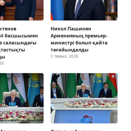
ктенов
Никол Пашинян
il басшысымен
Арменияның премьер-
з саласындағы
министрі болып қайта
тастықты
тағайындалды
2 тамыз, 2026
ды
26