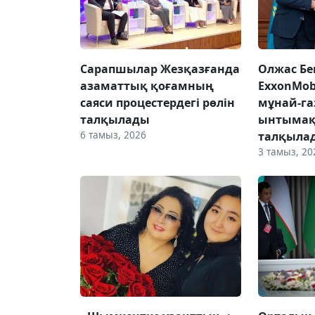
Сарапшылар Жезқазғанда
Олжас Бе
азаматтық қоғамның
ExxonMob
саяси процестердегі рөлін
мұнай-га
талқылады
ынтымақ
6 тамыз, 2026
талқыла
3 тамыз, 20