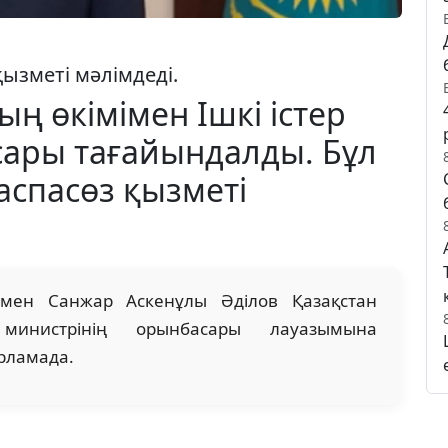
ызметі мәлімдеді.
 өкімімен Ішкі істер
сары тағайындалды. Бұл
аспасөз қызметі
мен Санжар Аскенұлы Әділов Қазақстан
 министрінің орынбасары лауазымына
арламада.