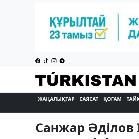
ЖАҢАЛЫҚТАР
САЯСАТ
ҚОҒАМ
ТАЙ
Санжар Әділов І