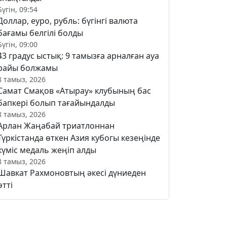
Бүгін, 09:54
Доллар, еуро, рубль: бүгінгі валюта
бағамы белгілі болды
Бүгін, 09:00
43 градус ыстық: 9 тамызға арналған ауа
райы болжамы
8 тамыз, 2026
Самат Смақов «Атырау» клубының бас
бапкері болып тағайындалды
8 тамыз, 2026
Арлан Жаңабай триатлоннан
Түркістанда өткен Азия кубогы кезеңінде
күміс медаль жеңіп алды
8 тамыз, 2026
Шавкат Рахмоновтың әкесі дүниеден
өтті