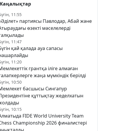
Жаңалықтар
Бүгін, 11:55
«Әділет» партиясы Павлодар, Абай және
Атыраудағы өзекті мәселелерді
талқылады
Бүгін, 11:47
Бүгін қай қалада ауа сапасы
нашарлайды
Бүгін, 11:20
Мемлекеттік грантқа іліге алмаған
талапкерлерге жаңа мүмкіндік берілді
Бүгін, 10:50
Мемлекет басшысы Сингапур
Президентіне құттықтау жеделхатын
жолдады
Бүгін, 10:15
Алматыда FIDE World University Team
Chess Championship 2026 финалистері
анықталды