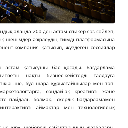
ндық алаңда 200-ден астам спикер сөз сөйлеп,
қ шешімдер әзірлеудің тиімді платформасына
онент-компания қатысып, жүздеген сессиялар
н астам қатысушы бас қосады. Бағдарлама
игізетін нақты бизнес-кейстерді талдауға
ікірінше, бұл шара құрылтайшылар мен топ-
аркетологтарға, сондай-ақ креативті және
те пайдалы болмақ. Іскерлік бағдарламамен
 интерактивті аймақтар мен технологиялық
сіне кіру, шеберлік сабақтарының жазбалары,