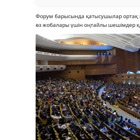
Форум барысында қатысушылар ортақ м
өз жобалары үшін оңтайлы шешімдер 