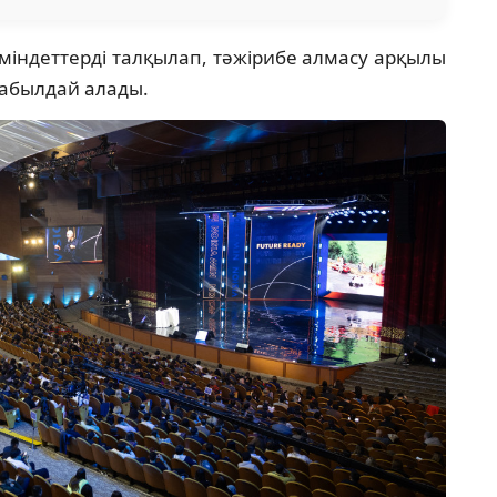
індеттерді талқылап, тәжірибе алмасу арқылы
қабылдай алады.