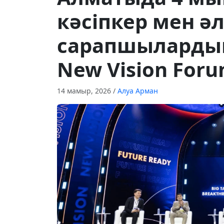
кәсіпкер мен ә
сарапшылардың
New Vision Foru
14 мамыр, 2026
/
Алуа Арман