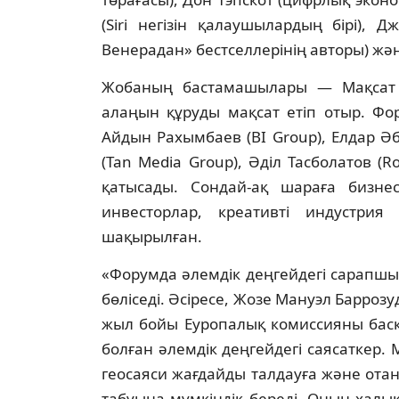
(Siri негізін қалаушылардың бірі), 
Венерадан» бестселлерінің авторы) жән
Жобаның бастамашылары — Мақсат 
алаңын құруды мақсат етіп отыр. Фо
Айдын Рахымбаев (BI Group), Елдар Әб
(Tan Media Group), Әділ Тасболатов (R
қатысады. Сондай-ақ шараға бизнес 
инвесторлар, креативті индустри
шақырылған.
«Форумда әлемдік деңгейдегі сарапш
бөліседі. Әсіресе, Жозе Мануэл Барроз
жыл бойы Еуропалық комиссияны басқ
болған әлемдік деңгейдегі саясаткер
геосаяси жағдайды талдауға және ота
табуына мүмкіндік береді. Оның халы