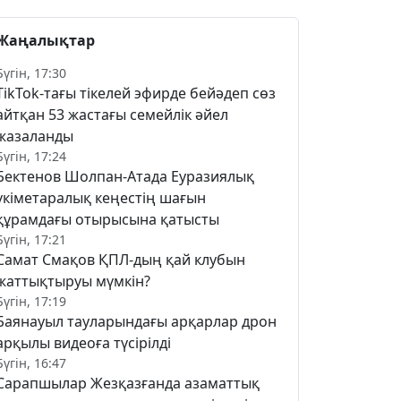
Жаңалықтар
Бүгін, 17:30
TikTok-тағы тікелей эфирде бейәдеп сөз
айтқан 53 жастағы семейлік әйел
жазаланды
Бүгін, 17:24
Бектенов Шолпан-Атада Еуразиялық
үкіметаралық кеңестің шағын
құрамдағы отырысына қатысты
Бүгін, 17:21
Самат Смақов ҚПЛ-дың қай клубын
жаттықтыруы мүмкін?
Бүгін, 17:19
Баянауыл тауларындағы арқарлар дрон
арқылы видеоға түсірілді
Бүгін, 16:47
Сарапшылар Жезқазғанда азаматтық