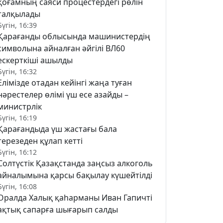
қоғамның саяси процестердегі рөлін
талқылады
Бүгін, 16:39
Қарағанды облысында машинистердің
символына айналған әйгілі ВЛ60
ескерткіші ашылды
Бүгін, 16:32
Елімізде отадан кейінгі жаңа туған
нәрестелер өлімі үш есе азайды –
министрлік
Бүгін, 16:19
Қарағандыда үш жастағы бала
терезеден құлап кетті
Бүгін, 16:12
Солтүстік Қазақстанда заңсыз алкоголь
айналымына қарсы бақылау күшейтілді
Бүгін, 16:08
Оралда Халық қаһарманы Иван Гапичті
ақтық сапарға шығарып салды