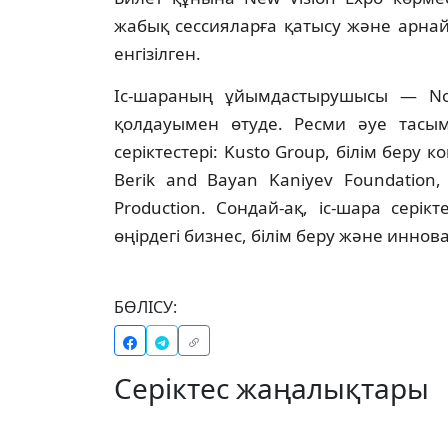
жабық сессияларға қатысу және арна
енгізілген.
Іс-шараның ұйымдастырушысы — Nob
қолдауымен өтуде. Ресми әуе тасы
серіктестері: Kusto Group, білім беру 
Berik and Bayan Kaniyev Foundation
Production. Сондай-ақ, іс-шара сері
өңірдегі бизнес, білім беру және инно
БӨЛІСУ:
Серіктес жаңалықтары