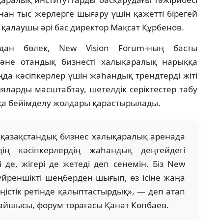
нан тыс жерлерге шығару үшін қажетті бірегей
н қалаушы әрі бас директор Мақсат Құрбенов.
рдан бөлек, New Vision Forum-ның басты
әне отандық бизнесті халықаралық нарыққа
ңда кәсіпкерлер үшін жаһандық трендтерді жіті
яларды масштабтау, шетелдік серіктестер табу
а бейімделу жолдары қарастырылады.
 қазақстандық бизнес халықаралық аренада
дің кәсіпкерлердің жаһандық деңгейдегі
 де, жігері де жетеді деп сенемін. Біз New
 үйреншікті шеңберден шығып, өз ісіне жаңа
ңістік ретінде қалыптастырдық», — деп атап
тайшысы, форум төрағасы Қанат Көпбаев.