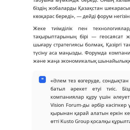
біздің жобаларды Қазақстан шекарасы
көзқарас береді», — дейді форум негізі
Жеке тиімділік пен технологияла
тақырыптарының бірі — геосаясат ж
шығару стратегиясы болмақ. Қазіргі та
түсіну аса маңызды. Форумда компани
және жаңа экономикалық шынайылыққ
«Әлем тез өзгеруде, сондықтан
батыл әрекет етуі тиіс. Біз
компаниялар құру үшін әлеуеті
Vision Forum-ды әрбір кәсіпкер
қырынан қарай алатын еркін ке
өтті Kusto Group қосалқы құрыл