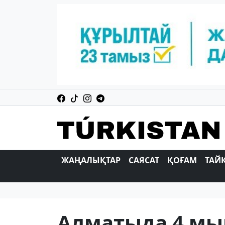
ЖАҢАЛЫҚТАР
САЯСАТ
ҚОҒАМ
ТАЙ
Алматыда 4 мы