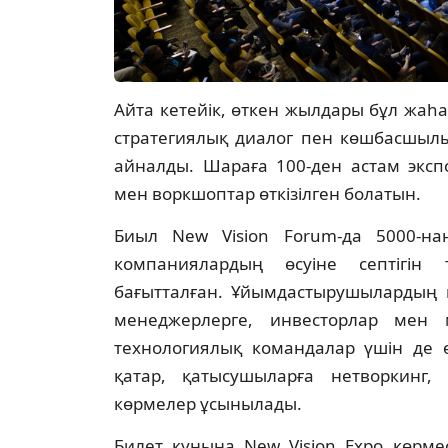
Айта кетейік, өткен жылдары бұл жаһа
стратегиялық диалог пен көшбасшылы
айналды. Шараға 100-ден астам эксп
мен воркшоптар өткізілген болатын.
Биыл New Vision Forum-да 5000-на
компаниялардың өсуіне септігін т
бағытталған. Ұйымдастырушылардың п
менеджерлерге, инвесторлар мен м
технологиялық командалар үшін де ө
қатар, қатысушыларға нетворкинг,
көрмелер ұсынылады.
Билет құнына New Vision Expo көрме