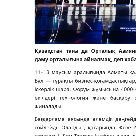
Қазақстан тағы да Орталық Азия
даму орталығына айналмақ, деп ха
11–13 маусым аралығында Алматы қал
Бұл — тұрақты бизнес-қоғамдастықта
іскерлік шара. Форум жұмысына 4000-
өкілдері технология және басқару 
жиналады.
Бағдарлама аясында әлемдік деңгей
сөйлейді. Олардың қатарында Жозе М
төрағасы), Дон Тэпскот (цифрлық эко