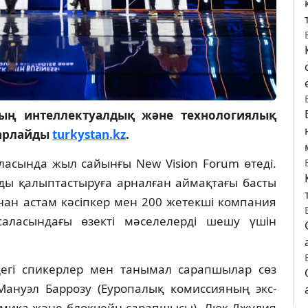
ның интеллектуалдық және технологиялық
барлайды
turkystan.kz
.
асында жыл сайынғы New Vision Forum өтеді.
рды қалыптастыруға арналған аймақтағы басты
нан астам кәсіпкер мен 200 жетекші компания
саласындағы өзекті мәселелерді шешу үшін
дегі спикерлер мен танымал сарапшылар сөз
ануэл Баррозу (Еуропалық комиссияның экс-
номика және блокчейн сарапшысы), Люк Джулия