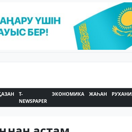
ҚАЗАН
T-
ЭКОНОМИКА
ЖАҺАН
РУХАНИ
NEWSPAPER
ңнан астам