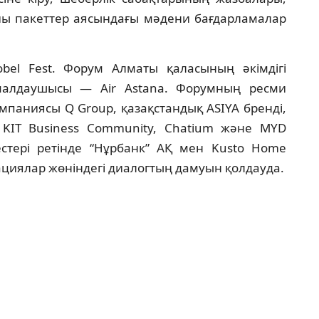
йы пакеттер аясындағы мәдени бағдарламалар
el Fest. Форум Алматы қаласының әкімдігі
малдаушысы — Air Astana. Форумның ресми
компаниясы Q Group, қазақстандық ASIYA бренді,
, KIT Business Community, Chatium және MYD
ктестері ретінде “Нұрбанк” АҚ мен Kusto Home
вациялар жөніндегі диалогтың дамуын қолдауда.