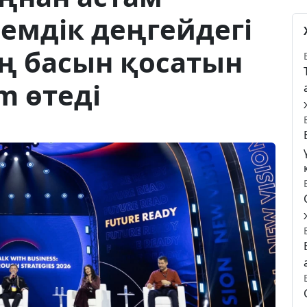
лемдік деңгейдегі
 басын қосатын
m өтеді