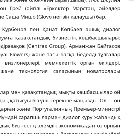
Джон Грей (әйгілі «Еркектер Марстан, әйелдер
е Саша Мишо (Glovo негізін қалаушы) бар.
Құрбенов пен Қанат Көпбаев ашық диалог
румға қазақстандық бизнестің көшбасшылары:
діразақов (Centras Group), Арманжан Байтасов
oyal Flowers) және тағы басқа беделді тұлғалар
визионерлері, мемлекеттік орган өкілдері,
я және технология саласының новаторлары
ылар мен қазақстандық мықты көшбасшылар ой
удың қатысуы біз үшін ерекше маңызды. Ол — он
арған және Португалияның Премьер-министрі
. Мұндай сарапшылармен диалог құру жаһандық
ндық бизнестің әлемдік экономикадан өз орнын
қаралық институттарды басқарудағы тәжірибесі