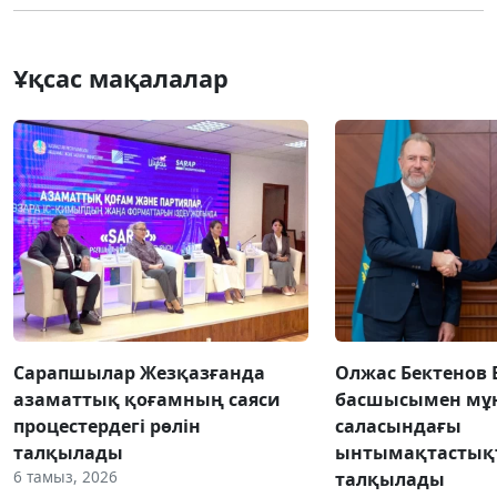
Ұқсас мақалалар
Сарапшылар Жезқазғанда
Олжас Бектенов 
азаматтық қоғамның саяси
басшысымен мұн
процестердегі рөлін
саласындағы
талқылады
ынтымақтастық
6 тамыз, 2026
талқылады