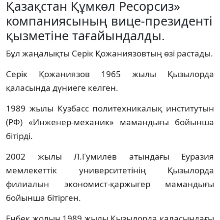
Қазақстан Құмкөл Ресорсиз»
компаниясының вице-президенті
қызметіне тағайындалды.
Бұл жаңалықты Серік Қожаниязовтың өзі растады.
Серік Қожаниязов 1965 жылы Қызылорда
қаласында дүниеге келген.
1989 жылы Кузбасс политехникалық институтын
(РФ) «Инженер-механик» мамандығы бойынша
бітірді.
2002 жылы Л.Гумилев атындағы Еуразия
мемлекеттік университетінің Қызылорда
филиалын экономист-қаржыгер мамандығы
бойынша бітірген.
Еңбек жолын 1989 жылы Қызылорда қаласындағы