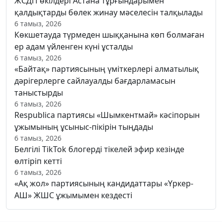
ЖСДП өкілдері Астана тұрғындарымен
қалдықтарды бөлек жинау мәселесін талқылады
6 тамыз, 2026
Көкшетауда түрмеден шыққанына көп болмаған
ер адам үйленген күні ұсталды
6 тамыз, 2026
«Байтақ» партиясының үміткерлері алматылық
дәрігерлерге сайлауалды бағдарламасын
таныстырды
6 тамыз, 2026
Respublica партиясы «Шымкентмай» кәсіпорын
ұжымының ұсыныс-пікірін тыңдады
6 тамыз, 2026
Белгілі TikTok блогерді тікелей эфир кезінде
өлтіріп кетті
6 тамыз, 2026
«Ақ жол» партиясының кандидаттары «Үркер-
АШ» ЖШС ұжымымен кездесті