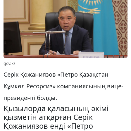
gov.kz
Серік Қожаниязов «Петро Қазақстан
Құмкөл Ресорсиз» компаниясының вице-
президенті болды.
Қызылорда қаласының әкімі
қызметін атқарған Серік
Қожаниязов енді «Петро