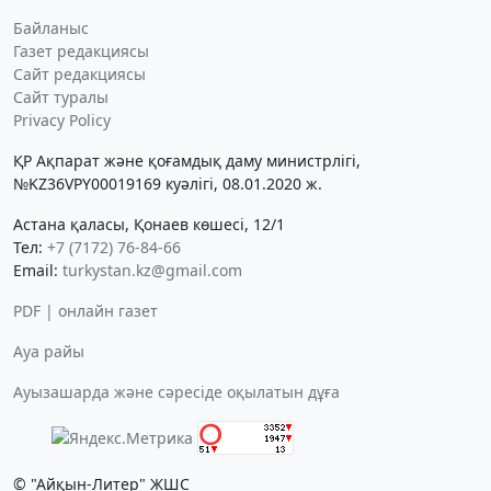
Байланыс
Газет редакциясы
Сайт редакциясы
Сайт туралы
Privacy Policy
ҚР Ақпарат және қоғамдық даму министрлігі,
№KZ36VPY00019169 куәлігі, 08.01.2020 ж.
Астана қаласы, Қонаев көшесі, 12/1
Тел:
+7 (7172) 76-84-66
Email:
turkystan.kz@gmail.com
PDF | онлайн газет
Ауа райы
Ауызашарда және сәресіде оқылатын дұға
© "Айқын-Литер" ЖШС