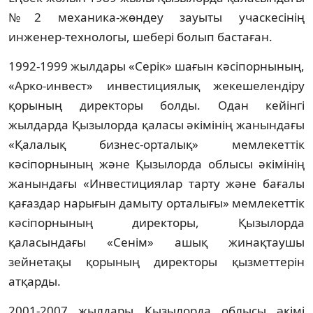
№2 механика-жөндеу зауыты учаскесінің
инженер-технологы, шебері болып бастаған.
1992-1999 жылдары «Серік» шағын кәсіпорнының,
«Арко-инвест» инвестициялық жекешелендіру
қорының директоры болды. Одан кейінгі
жылдарда Қызылорда қаласы әкімінің жанындағы
«Қалалық бизнес-орталық» мемлекеттік
кәсіпорнының және Қызылорда облысы әкімінің
жанындағы «Инвестициялар тарту және бағалы
қағаздар нарығын дамыту орталығы» мемлекеттік
кәсіпорнының директоры, Қызылорда
қаласындағы «Сенім» ашық жинақтаушы
зейнетақы қорының директоры қызметтерін
атқарды.
2001-2007 жылдары Қызылорда облысы әкімі