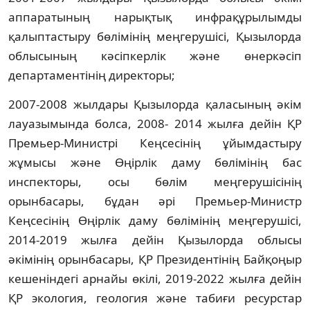
аппаратының нарықтық инфрақұрылымды
қалыптастыру бөлімінің меңгерушісі, Қызылорда
облысының кәсіпкерлік және өнеркәсіп
департаментінің директоры;
2007-2008 жылдары Қызылорда қаласының әкім
лауазымында болса, 2008- 2014 жылға дейін ҚР
Премьер-Министрі Кеңсесінің ұйымдастыру
жұмысы және Өңірлік даму бөлімінің бас
инспекторы, осы бөлім меңгерушісінің
орынбасары, бұдан әрі Премьер-Министр
Кеңсесінің Өңірлік даму бөлімінің меңгерушісі,
2014-2019 жылға дейін Қызылорда облысы
әкімінің орынбасары, ҚР Президентінің Байқоңыр
кешеніндегі арнайы өкілі, 2019-2022 жылға дейін
ҚР экология, геология және табиғи ресурстар