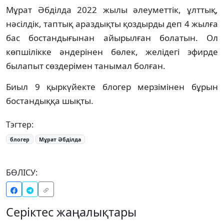
Мұрат Әбділда 2022 жылы әлеуметтік, ұлттық,
нәсілдік, таптық араздықты қоздырды деп 4 жылға
бас бостандығынан айырылған болатын. Ол
көпшілікке әндерінен бөлек, желідегі эфирде
былапыт сөздерімен танымал болған.
Биыл 9 қыркүйекте блогер мерзімінен бұрын
бостандыққа шықты.
Тэгтер:
блогер
Мұрат Әбділда
БӨЛІСУ:
Серіктес жаңалықтары