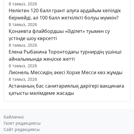
8 тамыз, 2026
Неліктен 120 балл грант алуға әрдайым кепілдік
бермейді, ал 100 балл жеткілікті болуы мүмкін?
8 тамыз, 2026
Қонаевта флайбордшы «Әділет» туымен су
үстінде шоу көрсетті
8 тамыз, 2026
Елена Рыбакина Торонтодағы турнирдің үшінші
айналымында жеңіске жетті
8 тамыз, 2026
Лионель Мессидің әкесі Хорхе Месси көз жұмды
8 тамыз, 2026
Астананың бас санитариялық дәрігері вакцинаға
қатысты мәлімдеме жасады
Байланыс
Газет редакциясы
Сайт редакциясы