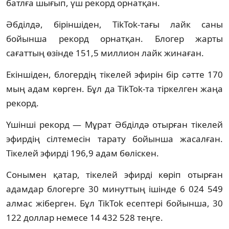
батлға шығып, үш рекорд орнатқан.
Әбділдә, біріншіден, TikTok-тағы лайк саны
бойынша рекорд орнатқан. Блогер жарты
сағаттың өзінде 151,5 миллион лайк жинаған.
Екіншіден, блогердің тікелей эфирін бір сәтте 170
мың адам көрген. Бұл да TikTok-та тіркелген жаңа
рекорд.
Үшінші рекорд — Мұрат Әбділдә отырған тікелей
эфирдің сілтемесін тарату бойынша жасалған.
Тікелей эфирді 196,9 адам бөліскен.
Сонымен қатар, тікелей эфирді көріп отырған
адамдар блогерге 30 минуттың ішінде 6 024 549
алмас жіберген. Бұл TikTok есептері бойынша, 30
122 доллар немесе 14 432 528 теңге.