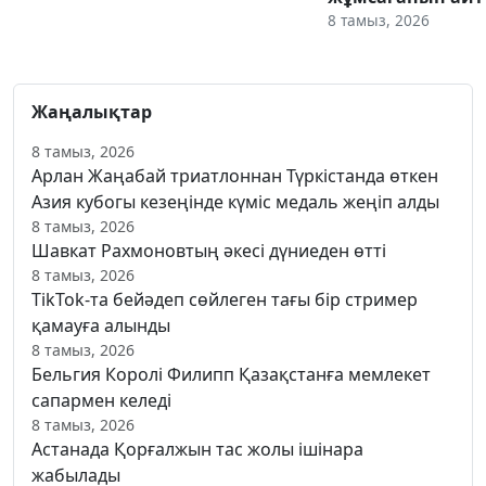
8 тамыз, 2026
Жаңалықтар
8 тамыз, 2026
Арлан Жаңабай триатлоннан Түркістанда өткен
Азия кубогы кезеңінде күміс медаль жеңіп алды
8 тамыз, 2026
Шавкат Рахмоновтың әкесі дүниеден өтті
8 тамыз, 2026
TikTok-та бейәдеп сөйлеген тағы бір стример
қамауға алынды
8 тамыз, 2026
Бельгия Королі Филипп Қазақстанға мемлекет
сапармен келеді
8 тамыз, 2026
Астанада Қорғалжын тас жолы ішінара
жабылады