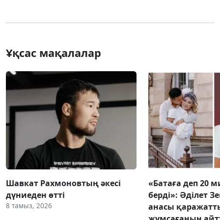
Ұқсас мақалалар
Шавкат Рахмоновтың әкесі
«Батаға деп 20 
дүниеден өтті
берді»: Әділет З
8 тамыз, 2026
анасы қаражатт
жұмсағанын ай