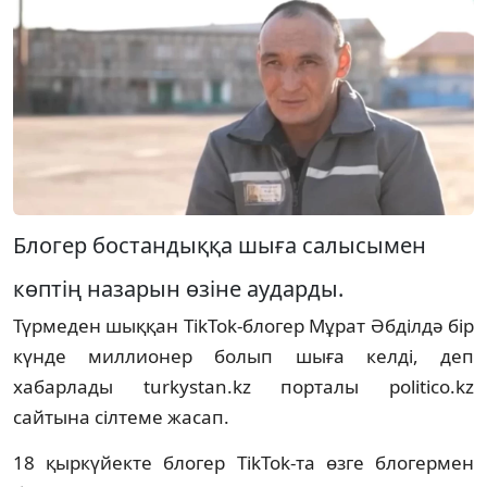
Блогер бостандыққа шыға салысымен
көптің назарын өзіне аударды.
Түрмеден шыққан TikTok-блогер Мұрат Әбділдә бір
күнде миллионер болып шыға келді, деп
хабарлады turkystan.kz порталы politico.kz
сайтына сілтеме жасап.
18 қыркүйекте блогер TikTok-та өзге блогермен