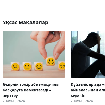
Ұқсас мақалалар
Өмірлік тәжірибе эмоцияны
Күйзеліс ер ада
басқаруға көмектеседі –
айналасынан ал
зерттеу
мүмкін
7 тамыз, 2026
7 тамыз, 2026