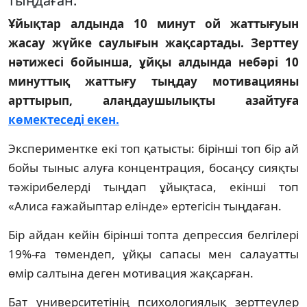
тыңдаған.
Ұйықтар алдында 10 минут ой жаттығуын
жасау жүйке саулығын жақсартады. Зерттеу
нәтижесі бойынша, ұйқы алдында небәрі 10
минуттық жаттығу тыңдау мотивацияны
арттырып, алаңдаушылықты азайтуға
көмектеседі екен.
Экспериментке екі топ қатысты: бірінші топ бір ай
бойы тыныс алуға концентрация, босаңсу сияқты
тәжірибелерді тыңдап ұйықтаса, екінші топ
«Алиса ғажайыптар елінде» ертегісін тыңдаған.
Бір айдан кейін бірінші топта депрессия белгілері
19%-ға төмендеп, ұйқы сапасы мен салауатты
өмір салтына деген мотивация жақсарған.
Бат университетінің психологиялық зерттеулер