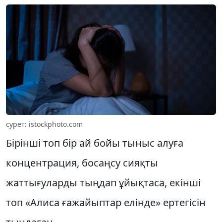
сурет: istockphoto.com
Бірінші топ бір ай бойы тыныс алуға
концентрация, босаңсу сияқты
жаттығуларды тыңдап ұйықтаса, екінші
топ «Алиса ғажайыптар елінде» ертегісін