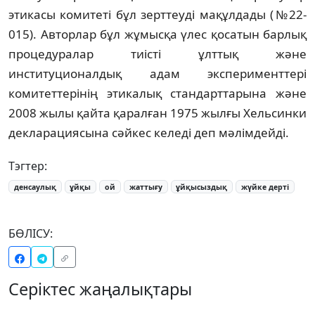
этикасы комитеті бұл зерттеуді мақұлдады (№22-
015). Авторлар бұл жұмысқа үлес қосатын барлық
процедуралар тиісті ұлттық және
институционалдық адам эксперименттері
комитеттерінің этикалық стандарттарына және
2008 жылы қайта қаралған 1975 жылғы Хельсинки
декларациясына сәйкес келеді деп мәлімдейді.
Тэгтер:
денсаулық
ұйқы
ой
жаттығу
ұйқысыздық
жүйке дерті
БӨЛІСУ:
Серіктес жаңалықтары