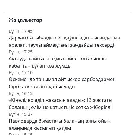
Жаңалықтар
Бүгін, 17:45
Дархан Сатыбалды сел қауіпсіздігі нысандарын
аралап, таулы аймақтағы жағдайды тексерді
Бүгін, 17:25
Ақтауда қайғылы оқиға: әйел тоғызыншы
қабаттан құлап көз жұмды
Бүгін, 17:10
Өскеменде танымал айтыскер сарбаздармен
бірге әскери ант қабылдады
Бүгін, 16:13
«Кінәлілер әділ жазасын алады»: 13 жастағы
баланың өліміне қатысты іс сотқа жіберілді
Бүгін, 15:27
Павлодарда 8 жастағы баланың аяғы ойын
алаңында қысылып қалды
Бүгін, 15:15