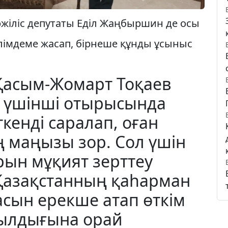
і­ліс депутаты Еділ Жаңбыршин де осы
лімдеме жа­сап, бірнеше құнды ұсыныс
Қасым-Жомарт Тоқаев
 үшінші отырысында
ткенді саралап, оған
 маңызы зор. Сол үшін
рын мұқият зерттеу
«Қазақстанның қаһарман
сын ерекше атап өткім
 жылдығына орай