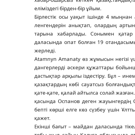
еліміздегі бірден-бір ұйым.
Бірлестік осы уақыт ішінде 4 мыңнан 
ленгендерін анықтап, олардың артынд
тарына хабарлады. Сонымен қатар Қ
даласында опат болған 19 отандасымыз
жерледі.
Atamnyn Amanaty өз жұмысын негізі үш 
дангерлерді әскери құжаттары бойынш
дастықтар арқылы іздестіру. Бұл – ине
қазақтардың көбі сауатсыз болғандық
қате-қате, қалай айтылса солай жазған. 
қасында Оспанов деген жауынгердің О
беп­ті көрші елге көз сүзбеу үшін Ұлт
қажет.
Екінші бағыт – майдан даласында тіке­л
тобы жыл сайын Калуга облысында өте