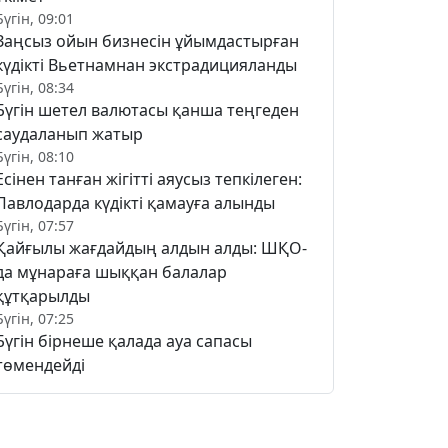
Бүгін, 09:01
Заңсыз ойын бизнесін ұйымдастырған
күдікті Вьетнамнан экстрадицияланды
Бүгін, 08:34
Бүгін шетел валютасы қанша теңгеден
саудаланып жатыр
Бүгін, 08:10
Есінен танған жігітті аяусыз тепкілеген:
Павлодарда күдікті қамауға алынды
Бүгін, 07:57
Қайғылы жағдайдың алдын алды: ШҚО-
да мұнараға шыққан балалар
құтқарылды
Бүгін, 07:25
Бүгін бірнеше қалада ауа сапасы
төмендейді