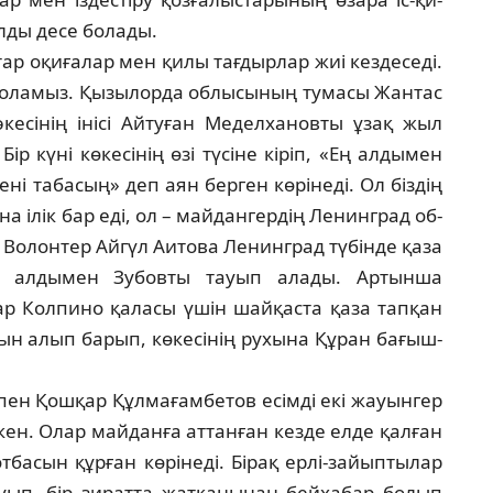
ды де­се болады.
ар оқиғалар мен қилы тағдырлар жиі кез­деседі.
бо­ла­мыз. Қызылорда облысының тумасы Жантас
есінің інісі Айтуған Меделхановты ұзақ жыл
р күні көкесінің өзі түсіне кіріп, «Ең алды­мен
ні табасың» деп аян берген көрінеді. Ол біздің
а ілік бар еді, ол – майдангердің Ленинград об­
 Волонтер Айгүл Аитова Ленинград түбінде қа­за
п, алдымен Зубовты тауып алады. Артынша
р Кол­пино қаласы үшін шайқаста қаза тапқан
ғын алып барып, көкесінің рухына Құран бағыш­
пен Қошқар Құлмағамбетов есімді екі жауын­гер
екен. Олар майданға аттанған кезде ел­де қалған
т­басын құрған көрінеді. Бірақ ерлі-зайып­­тылар
уып, бір зиратта жатқанынан бейха­бар бо­лып