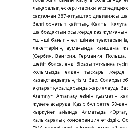
лықаралық әскери-тарихи экспедиция­
сақталған 387-атқыштар дивизиясы шай
белгі орнатып қайттық. Жалпы, Калуга 
ша боздақтың осы жерде көз жұмғанын ен
Үшінші бағыт – ел ішінен туыстарын із­
лекеттерінің аумағында қаншама же
(Сербия, Венгрия, Германия, Польша, 
шейіт болса, енді біразы тұтқынға түсіп
қолы­мыз­да елден тысқары жерде
қазақстандықтың тізімі бар. Соларды об
ақпарат құрал­дарында жариялауды баст
Atamnyn Amanaty өзінің қызметін ха
жүзеге асыруда. Қазір бұл ретте 50-д
қыркүйек айында Алматыда «Ортақ 
халықаралық конференция өткіздік. О
ТМД елдеріндегі үкіметтік емес ұйымд