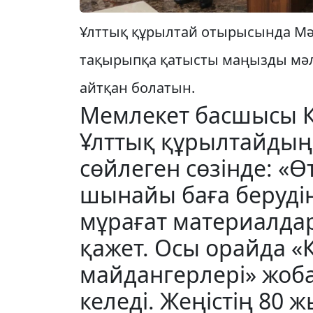
Ұлттық құрылтай отырысында Мәж
та­­қырыпқа қатысты маңызды мә
айтқан бо­­­ла­тын.
Мемлекет басшысы 
Ұлттық құрылтайдың
сөйлеген сөзінде: «Ө
шынайы баға берудің
мұрағат материалда
қажет. Осы орайда 
майдангерлері» жоба
келеді. Жеңістің 80