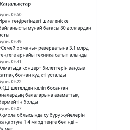
Жаңалықтар
Бүгін, 09:50
Иран төңірегіндегі шиеленіске
байланысты мұнай бағасы 80 доллардан
асты
Бүгін, 09:49
«Семей орманы» резерватына 3,1 млрд
теңгеге арнайы техника сатып алынды
Бүгін, 09:41
Алматыда концерт билеттерін заңсыз
сатпақ болған күдікті ұсталды
Бүгін, 09:22
АҚШ шетелден келіп босанған
аналардың балаларына азаматтық
бермейтін болды
Бүгін, 09:07
Ақмола облысында су бұру жүйелерін
жаңартуға 1,4 млрд теңге бөлінді –
Үкімет