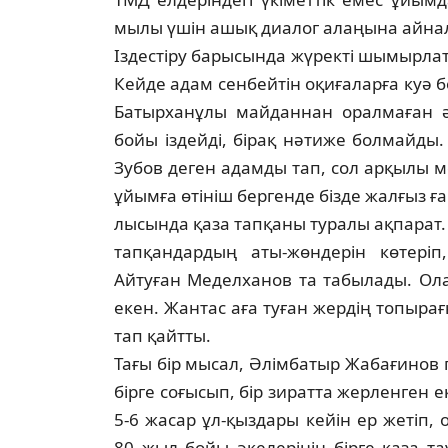
мылы үшін ашық диалог алаңына айнал
Іздестіру барысында жүректі шымырла­т
Кейде адам сенбейтін оқиғаларға куә 
Батырханұлы майданнан оралмаған әк
бойы іздейді, бірақ нәтиже болмайды. Бі
Зубов деген адамды тап, сол арқылы ме
ұйымға өтініш бергенде бізде жалғыз ған
лы­сында қаза тапқаны туралы ақпарат.
тапқандардың аты-жөндерін көтері
Айтуған Меделханов та табылады. Ола
екен. Жантас аға туған жердің топыра
тап қайтты.
Тағы бір мысал, Әлімбатыр Жабағинов 
бірге соғысып, бір зиратта жер­лен­ген 
5-6 жасар ұл-қыздары кейін ер же­тіп, о
80 жыл бойы әкелерінің бірге қаза та