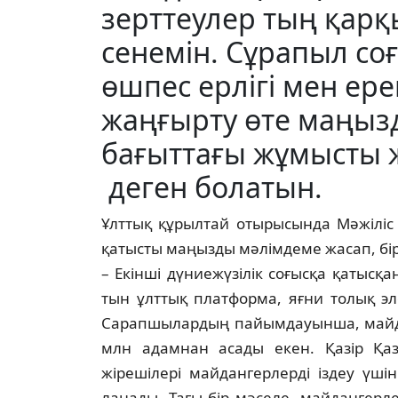
зерттеулер тың қар
сенемін. Сұрапыл соғ
өшпес ерлігі мен ер
жаңғырту өте маңыз
бағыттағы жұмысты ж
деген болатын.
Ұлттық құрылтай отырысында Мәжі­ліс
қатысты маңызды мәлімдеме жа­сап, бір
– Екінші дүниежүзілік соғысқа қатысқан
тын ұлттық платформа, яғни толық элек
Сарапшылардың пайымдауынша, май­да
млн адамнан асады екен. Қазір Қа­
жірешілері майдангерлерді іздеу үшін
ланады. Тағы бір мәселе, майдангерлер