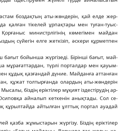
ас­там боздақтың аты-жөндерін, қай елде жер­
а қал­ған тікелей ұрпақтары мен туған-туыс­
орғаныс ми­нистрлігінің көмегімен майдан
дың сүйегін ел­ге жеткізіп, әскери құрметпен
ба­ғыт бойынша жүргізеді. Бірінші бағыт, май­
а мұ­рағаттардан, түрлі порталдар мен қауым­
мен құ­дық қазғандай дүние. Майданға аттанған
тан, құ­жат толтырғанда олардың аты-жөндерін
Мы­салы, біздің еріктілер мұқият іздестірудің ар­
си­пов­қа айналып кеткенін анықтады. Сол се­
тық құ­рыл­тайда айтылған ұлттық портал ауадай
ей қазба жұмыстарын жүргізу. Біздің ерік­ті­лер
­тін «Батыс майданы. Варшава тас жолы» ха­­­