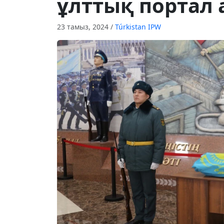
ұлттық портал 
23 тамыз, 2024
/
Túrkіstan IPW