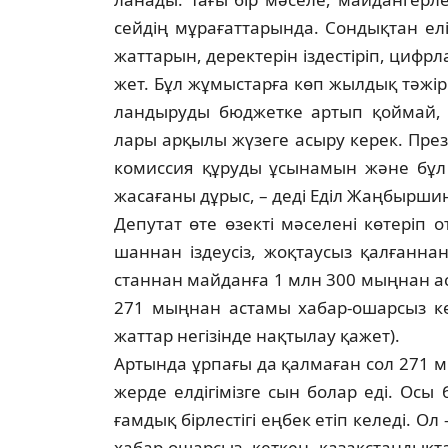
сей­дің мұрағаттарында. Сондықтан елі
жат­тарын, деректерін іздестіріп, цифр
жет. Бұл жұмыстарға көп жылдық тә­жі­р
ландыруды бюджетке артып қоймай, «
лары арқылы жүзеге асыру керек. Пре­зи
комиссия құруды ұсынамын және бұл ко
жасағаны дұрыс, – деді Еділ Жаңбырши
Депутат өте өзекті мәселені көтеріп о
шаннан іздеусіз, жоқтаусыз қалғаннан
станнан майданға 1 млн 300 мыңнан ас
271 мыңнан астамы хабар-ошарсыз кет­
жаттар негізінде нақтылау қажет).
Артында ұрпағы да қалмаған сол 271 мы
жерде елдігімізге сын болар еді. Осы
ғамдық бірлестігі еңбек етіп келеді. Ол 
хабар-ошарсыз кеткен қазақстан­дық­т