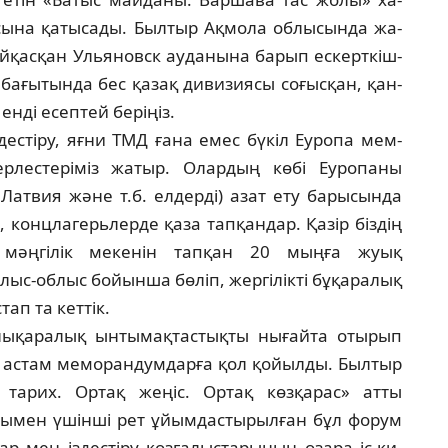
сы­на қатысады. Былтыр Ақмола облысында жа­
­қасқан Ульяновск ауданына барып ескерт­кіш-
ба­ғытында бес қазақ дивизиясы соғысқан, қан­
­ді есептей беріңіз.
дес­тіру, яғни ТМД ғана емес бүкіл Еуропа мем­
р­лестеріміз жатыр. Олардың көбі Еуропаны
Латвия және т.б. елдерді) азат ету барысында
, концла­герь­лерде қаза тапқандар. Қазір біздің
 мәңгілік меке­нін тапқан 20 мыңға жуық
лыс-облыс бойынша бө­ліп, жергілікті бұқаралық
ап та кеттік.
­лық­аралық ынтымақтастықты нығайта оты­рып
ен астам меморандумдарға қол қойылды. Был­тыр
тарих. Ортақ жеңіс. Ортақ көзқарас» атты
сы­мен үшінші рет ұйымдастырылған бұл фо­рум
ар мен іздестіру қозғалыстарының өзара іс-қи­