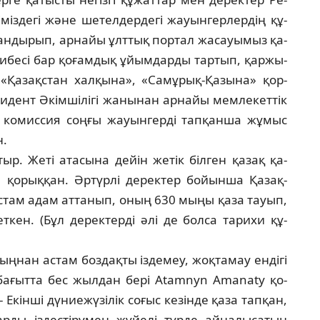
міз­де­гі және шетелдердегі жауынгерлердің құ­
­лан­ды­рып, арнайы ұлттық портал жасауымыз қа­
и­бе­сі бар қоғамдық ұйымдарды тартып, қар­жы­­
Қа­зақстан халқына», «Самұрық-Қазына» қор­
­дент Әкімшілігі жанынан арнайы мем­ле­кет­тік
­­­­­миссия соңғы жауынгерді тапқанша жұ­мыс
н.
тыр. Жеті атасына дейін жетік білген қазақ қа­
 қо­рыққан. Әртүрлі деректер бойынша Қа­зақ­
­там адам аттанып, оның 630 мыңы қаза тауып,
кен. (Бұл деректерді әлі де болса тарихи құ­
ң­нан астам боздақты іздемеу, жоқтамау ен­дігі
 бағытта бес жылдан бері Atamnyn Amanaty қо­
– Екін­ші дүниежүзілік соғыс кезінде қаза тап­қан,
арды іздестірумен жүйелі түрде айна­лы­сатын