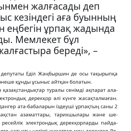
қынмен жалғасады деп
ыс кезіндегі аға буынның
ен еңбегін ұрпақ жадында
ды. Мемлекет бұл
алғастыра береді», –
 депутаты Еділ Жаңбыршин де осы та­­қырыпқа
неше құнды ұсыныс айтқан бо­­­ла­тын.
 қа­­зақстандықтар туралы сенімді ақпарат ала­
трон­дық дерекқор әлі күнге жа­сақ­тал­ма­ған.
нгер ата-бабаларын іздеуші ұрпақтың са­ны 2
зақ­стан азаматтары, тарихшылары және ше­
 ре­сейлік электрондық дерекқорларды пай­да­­
ге қа­тысты негізгі құжаттар мен деректер Ре­