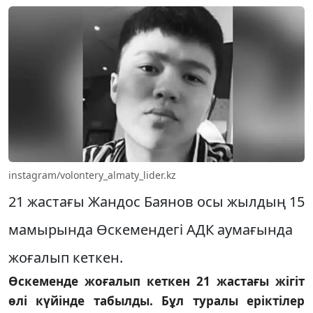
instagram/volontery_almaty_lider.kz
21 жастағы Жандос Баянов осы жылдың 15
мамырында Өскемендегі АДК аумағында
жоғалып кеткен.
Өскеменде жоғалып кеткен 21 жастағы жігіт
өлі күйінде табылды. Бұл туралы еріктілер