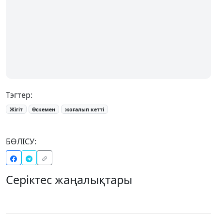
Тэгтер:
Жігіт
Өскемен
жоғалып кетті
БӨЛІСУ:
Серіктес жаңалықтары