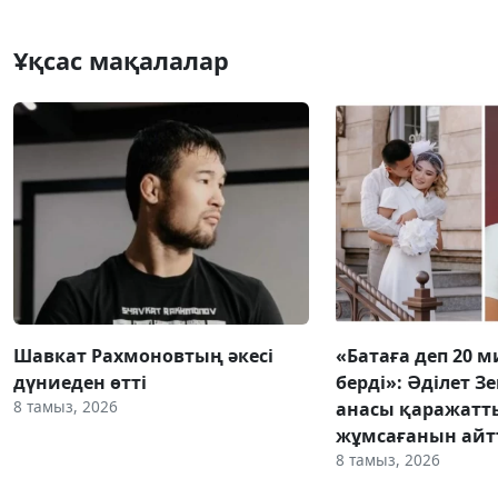
Ұқсас мақалалар
Шавкат Рахмоновтың әкесі
«Батаға деп 20 
дүниеден өтті
берді»: Әділет З
8 тамыз, 2026
анасы қаражатт
жұмсағанын ай
8 тамыз, 2026