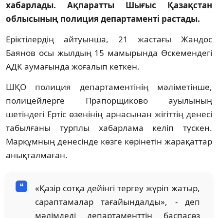
хабарлады. Ақпаратты Шығыс Қазақстан
облысының полиция департаменті растады.
Еріктілердің айтуынша, 21 жастағы Жандос
Баянов осы жылдың 15 мамырында Өскемендегі
АДК аумағында жоғалып кеткен.
ШҚО полиция департаментінің мәліметінше,
полицейлерге Прапорщиково ауылының
шетіндегі Ертіс өзенінің арнасынан жігіттің денесі
табылғаны турплы хабарлама келіп түскен.
Марқұмның денесінде көзге көрінетін жарақаттар
анықталмаған.
«Қазір сотқа дейінгі тергеу жүріп жатыр,
сараптамалар тағайындалды», - деп
мәлімдеді департаменттің баспасөз