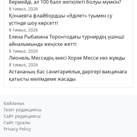
бермейді, ал 100 балл жеткілікті болуы мүмкін?
8 тамыз, 2026
Қонаевта флайбордшы «Әділет» туымен су
үстінде шоу көрсетті
8 тамыз, 2026
Елена Рыбакина Торонтодағы турнирдің үшінші
айналымында жеңіске жетті
8 тамыз, 2026
Лионель Мессидің әкесі Хорхе Месси көз жұмды
8 тамыз, 2026
Астананың бас санитариялық дәрігері вакцинаға
қатысты мәлімдеме жасады
Байланыс
Газет редакциясы
Сайт редакциясы
Сайт туралы
Privacy Policy