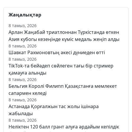
Жаңалықтар
8 тамыз, 2026
Арлан Жаңабай триатлоннан Түркістанда өткен
Азия кубогы кезеңінде күміс медаль жеңіп алды
8 тамыз, 2026
Шавкат Рахмоновтың әкесі дүниеден өтті
8 тамыз, 2026
TikTok-та бейәдеп сөйлеген тағы бір стример
қамауға алынды
8 тамыз, 2026
Бельгия Королі Филипп Қазақстанға мемлекет
сапармен келеді
8 тамыз, 2026
Астанада Қорғалжын тас жолы ішінара
жабылады
8 тамыз, 2026
Неліктен 120 балл грант алуға әрдайым кепілдік