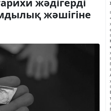
арихи жәдігерді
мдылық жәшігіне