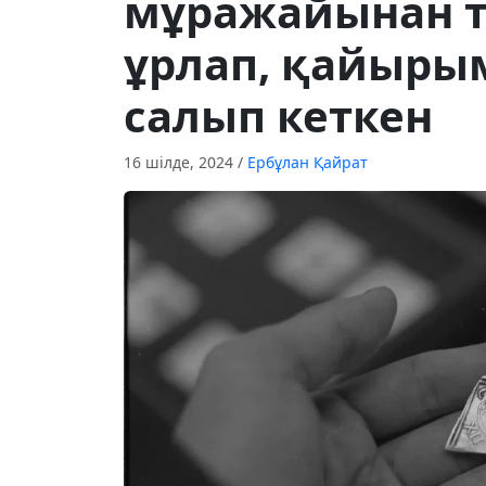
мұражайынан т
ұрлап, қайыры
салып кеткен
16 шілде, 2024
/
Ербұлан Қайрат