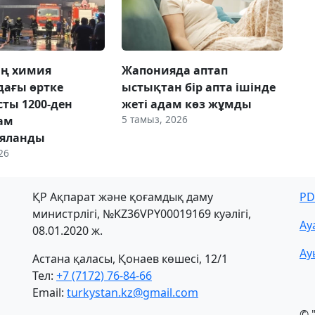
ң химия
Жапонияда аптап
ағы өртке
ыстықтан бір апта ішінде
ты 1200-ден
жеті адам көз жұмды
5 тамыз, 2026
ам
ияланды
26
ҚР Ақпарат және қоғамдық даму
PD
министрлігі, №KZ36VPY00019169 куәлігі,
Ау
08.01.2020 ж.
Ау
Астана қаласы, Қонаев көшесі, 12/1
Тел:
+7 (7172) 76-84-66
Email:
turkystan.kz@gmail.com
© 