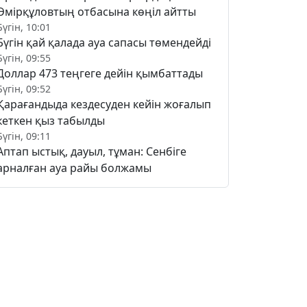
Әмірқұловтың отбасына көңіл айтты
Бүгін, 10:01
Бүгін қай қалада ауа сапасы төмендейді
Бүгін, 09:55
Доллар 473 теңгеге дейін қымбаттады
Бүгін, 09:52
Қарағандыда кездесуден кейін жоғалып
кеткен қыз табылды
Бүгін, 09:11
Аптап ыстық, дауыл, тұман: Сенбіге
арналған ауа райы болжамы