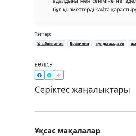
адалдығы мен сеніміне негізде
бұл қызметтерді қайта қарастыру 
Тэгтер:
Ұлыбритания
Бразилия
құнды жәдігер
жә
БӨЛІСУ:
Серіктес жаңалықтары
Ұқсас мақалалар