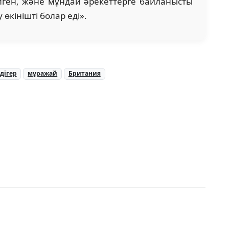
лген, және мұндай әрекеттерге байланысты
өкінішті болар еді».
дігер
мұражай
Британия