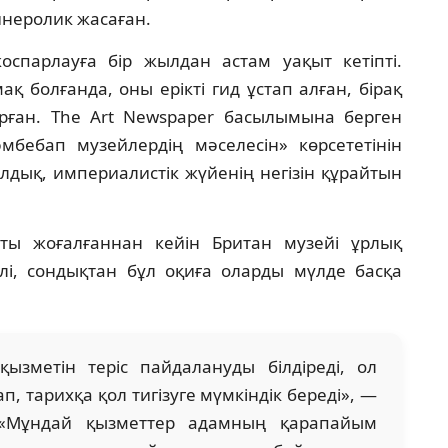
йнеролик жасаған.
спарлауға бір жылдан астам уақыт кетіпті.
 болғанда, оны ерікті гид ұстап алған, бірақ
сырған. The Art Newspaper басылымына берген
бебап музейлердің мәселесін» көрсететінін
лдық, империалистік жүйенің негізін құрайтын
ты жоғалғаннан кейін Британ музейі ұрлық
ілі, сондықтан бұл оқиға оларды мүлде басқа
қызметін теріс пайдалануды білдіреді, ол
п, тарихқа қол тигізуге мүмкіндік береді», —
і. «Мұндай қызметтер адамның қарапайым