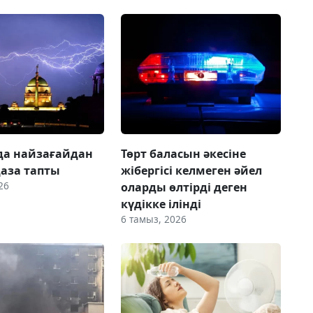
да найзағайдан
Төрт баласын әкесіне
қаза тапты
жібергісі келмеген әйел
26
оларды өлтірді деген
күдікке ілінді
6 тамыз, 2026