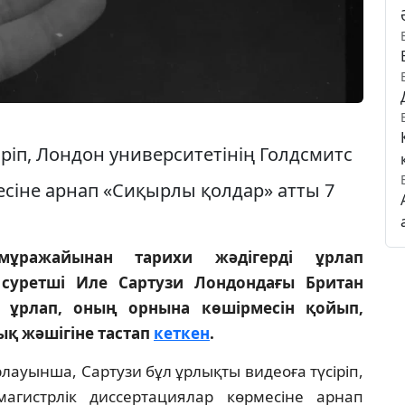
іріп, Лондон университетінің Голдсмитс
есіне арнап «Сиқырлы қолдар» атты 7
мұражайынан тарихи жәдігерді ұрлап
 суретші Иле Сартузи Лондондағы Британ
ы ұрлап, оның орнына көшірмесін қойып,
қ жәшігіне тастап
кеткен
.
ауынша, Сартузи бұл ұрлықты видеоға түсіріп,
магистрлік диссертациялар көрмесіне арнап