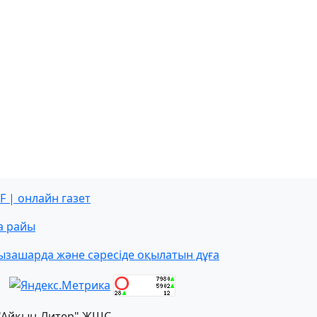
F | онлайн газет
а райы
ызашарда және сәресіде оқылатын дұға
"Айқын-Литер" ЖШС