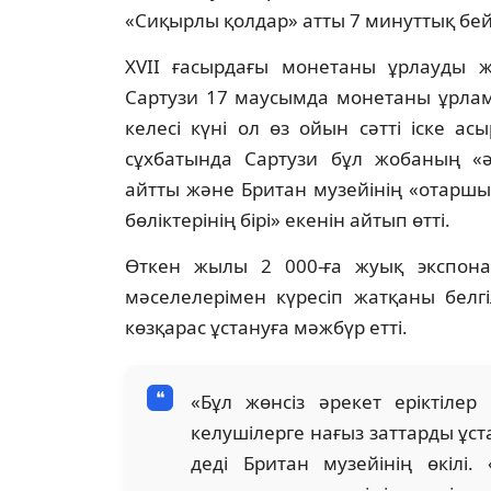
«Сиқырлы қолдар» атты 7 минуттық бе
XVII ғасырдағы монетаны ұрлауды жо
Сартузи 17 маусымда монетаны ұрламақ
келесі күні ол өз ойын сәтті іске а
сұхбатында Сартузи бұл жобаның «әм
айтты және Британ музейінің «отаршы
бөліктерінің бірі» екенін айтып өтті.
Өткен жылы 2 000-ға жуық экспона
мәселелерімен күресіп жатқаны белг
көзқарас ұстануға мәжбүр етті.
«Бұл жөнсіз әрекет еріктілер 
келушілерге нағыз заттарды ұста
деді Британ музейінің өкіл