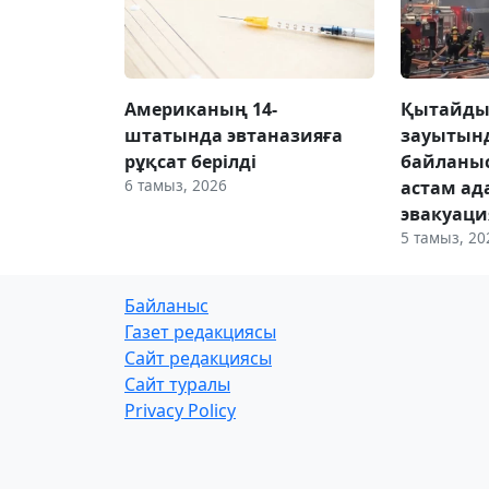
Американың 14-
Қытайды
штатында эвтаназияға
зауытынд
рұқсат берілді
байланыс
6 тамыз, 2026
астам ад
эвакуац
5 тамыз, 20
Байланыс
Газет редакциясы
Сайт редакциясы
Сайт туралы
Privacy Policy