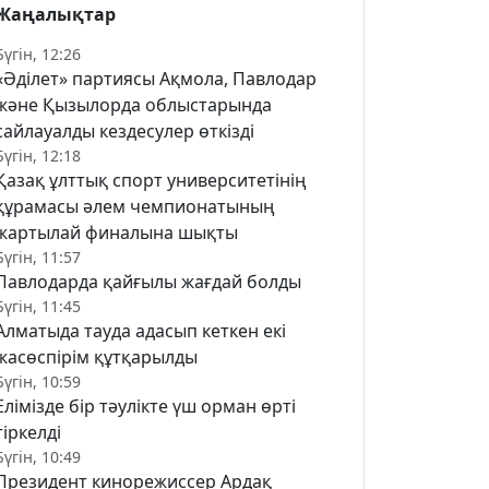
Жаңалықтар
Бүгін, 12:26
«Әділет» партиясы Ақмола, Павлодар
және Қызылорда облыстарында
сайлауалды кездесулер өткізді
Бүгін, 12:18
Қазақ ұлттық спорт университетінің
құрамасы әлем чемпионатының
жартылай финалына шықты
Бүгін, 11:57
Павлодарда қайғылы жағдай болды
Бүгін, 11:45
Алматыда тауда адасып кеткен екі
жасөспірім құтқарылды
Бүгін, 10:59
Елімізде бір тәулікте үш орман өрті
тіркелді
Бүгін, 10:49
Президент кинорежиссер Ардақ