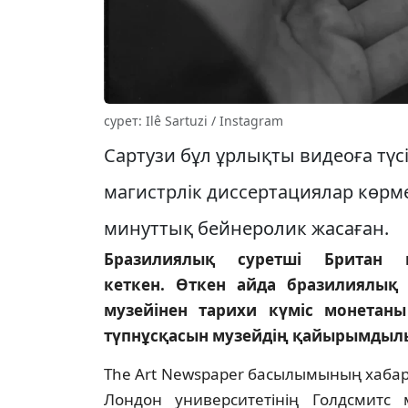
сурет: Ilê Sartuzi / Instagram
Сартузи бұл ұрлықты видеоға түс
магистрлік диссертациялар көрм
минуттық бейнеролик жасаған.
Бразилиялық суретші Британ 
кеткен. Өткен айда бразилиялық
музейінен тарихи күміс монетан
түпнұсқасын музейдің қайырымдылы
The Art Newspaper басылымының хабарл
Лондон университетінің Голдсмитс 