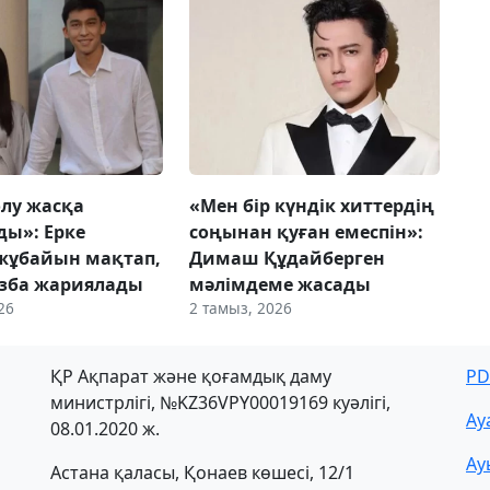
олу жасқа
«Мен бір күндік хиттердің
ы»: Ерке
соңынан қуған емеспін»:
жұбайын мақтап,
Димаш Құдайберген
азба жариялады
мәлімдеме жасады
26
2 тамыз, 2026
ҚР Ақпарат және қоғамдық даму
PD
министрлігі, №KZ36VPY00019169 куәлігі,
Ау
08.01.2020 ж.
Ау
Астана қаласы, Қонаев көшесі, 12/1