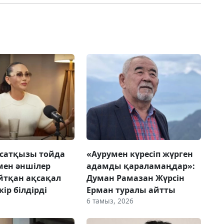
сатқызы тойда
«Аурумен күресіп жүрген
мен әншілер
адамды қараламаңдар»:
йтқан ақсақал
Думан Рамазан Жүрсін
ір білдірді
Ерман туралы айтты
6 тамыз, 2026