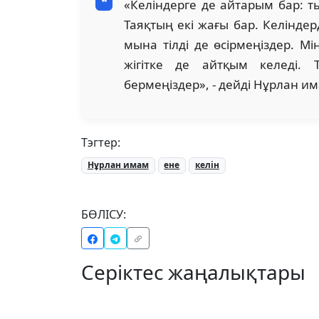
«Келіндерге де айтарым бар: тыр
Таяқтың екі жағы бар. Келіндер
мына тілді де өсірмеңіздер. М
жігітке де айтқым келеді. 
бермеңіздер», - дейді Нұрлан и
Тэгтер:
Нұрлан имам
ене
келін
БӨЛІСУ:
Серіктес жаңалықтары