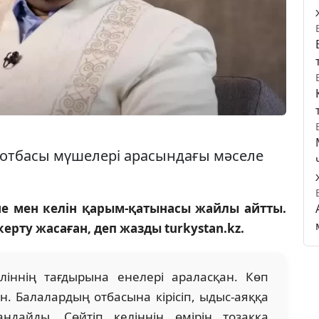
 отбасы мүшелері арасындағы мәселе
е мен келін қарым-қатынасы жайлы айтты.
керту жасаған, деп жазды turkystan.kz.
ліннің тағдырына енелері араласқан. Көп
н. Балалардың отбасына кірісіп, ыдыс-аяққа
ндайды. Сөйтіп келіннің өмірін тозаққа