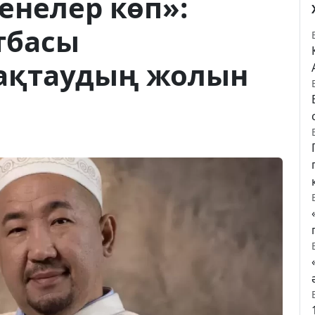
енелер көп»:
тбасы
ақтаудың жолын