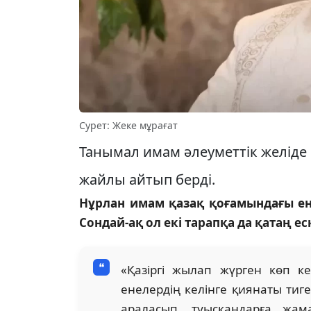
Сурет: Жеке мұрағат
Танымал имам әлеуметтік желіде
жайлы айтып берді.
Нұрлан имам қазақ қоғамындағы ен
Сондай-ақ ол екі тарапқа да қатаң ес
«Қазіргі жылап жүрген көп ке
енелердің келінге қиянаты тиге
араласып, туысқандарға жама