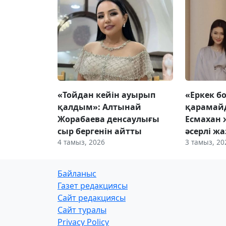
«Тойдан кейін ауырып
«Еркек б
қалдым»: Алтынай
қарамайд
Жорабаева денсаулығы
Есмахан 
сыр бергенін айтты
әсерлі ж
4 тамыз, 2026
3 тамыз, 20
Байланыс
Газет редакциясы
Сайт редакциясы
Сайт туралы
Privacy Policy