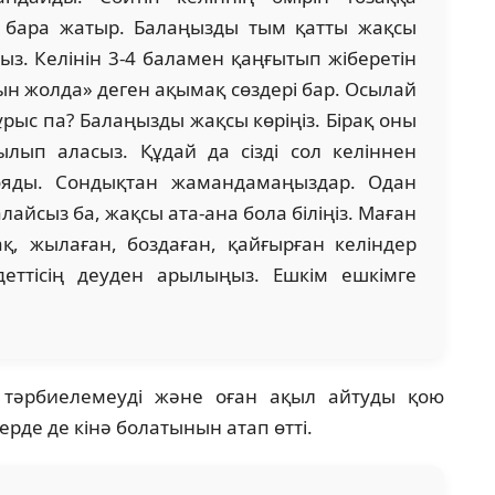
 бара жатыр. Балаңызды тым қатты жақсы
сыз. Келінін 3-4 баламен қаңғытып жіберетін
тын жолда» деген ақымақ сөздері бар. Осылай
ұрыс па? Балаңызды жақсы көріңіз. Бірақ оны
лып аласыз. Құдай да сізді сол келіннен
қояды. Сондықтан жамандамаңыздар. Одан
алайсыз ба, жақсы ата-ана бола біліңіз. Маған
қ, жылаған, боздаған, қайғырған келіндер
деттісің деуден арылыңыз. Ешкім ешкімге
 тәрбиелемеуді және оған ақыл айтуды қою
дерде де кінә болатынын атап өтті.