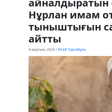
айналдыратын 
Нұрлан имам о
тыныштығын с
айтты
4 маусым, 2024
/
Өтей Торғайұлы