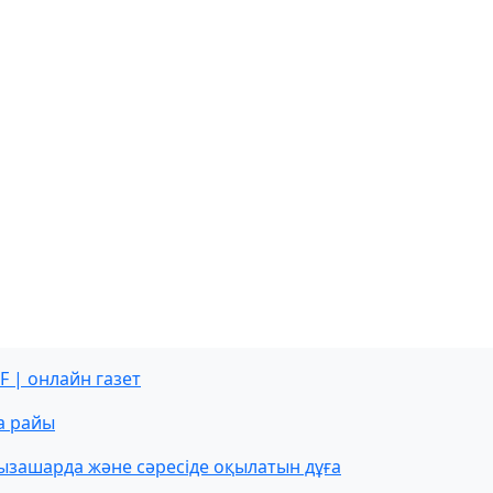
F | онлайн газет
а райы
ызашарда және сәресіде оқылатын дұға