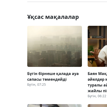
Ұқсас мақалалар
Бүгін бірнеше қалада ауа
Баян Мақ
сапасы төмендейді
әйелдер 
Бүгін, 07:25
туралы а
жайлы пік
Бүгін, 06:22