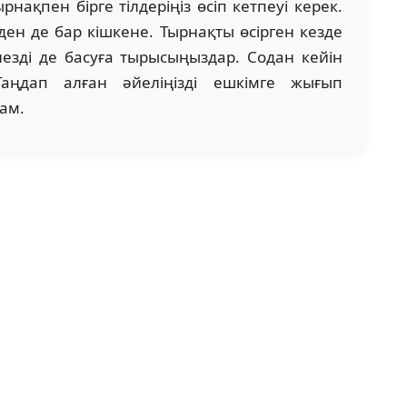
нақпен бірге тілдеріңіз өсіп кетпеуі керек.
ден де бар кішкене. Тырнақты өсірген кезде
інезді де басуға тырысыңыздар. Содан кейін
Таңдап алған әйеліңізді ешкімге жығып
мам.