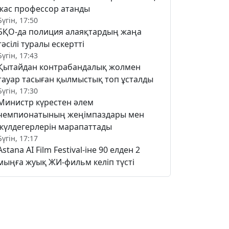
жас профессор атанды
Бүгін, 17:50
БҚО-да полиция алаяқтардың жаңа
тәсілі туралы ескертті
Бүгін, 17:43
Қытайдан контрабандалық жолмен
тауар тасыған қылмыстық топ ұсталды
Бүгін, 17:30
Министр күрестен әлем
чемпионатының жеңімпаздары мен
жүлдегерлерін марапаттады
Бүгін, 17:17
Astana AI Film Festival-іне 90 елден 2
мыңға жуық ЖИ-фильм келіп түсті