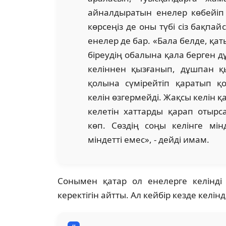
айналдыратын енелер көбейіп
көрсеңіз де оны түбі сіз бақпай
енелер де бар. «Бала белде, қа
біреудің обалына қала берген д
келіннен қызғанып, дұшпан қы
қолына сүмірейтіп қаратып 
келін өзгермейді. Жақсы келін қ
келетін хаттарды қарап отырса
көп. Сөздің соңы келінге мін
міндетті емес», - дейді имам.
Сонымен қатар ол енелерге келінді
керектігін айтты. Ал кейбір кезде келін