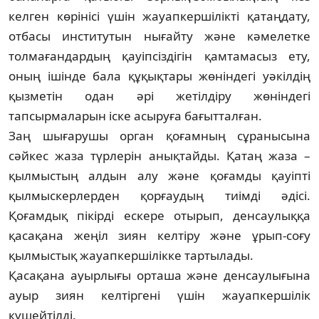
келген көрінісі үшін жауапкершілікті қатаң­дату,
отбасы институтын нығайту және кәмелетке
толмағандардың қауіпсіздігін қам­тамасыз ету,
оның ішінде бала құқықтары жө­ніндегі уәкілдің
қызметін одан әрі же­тіл­діру жөніндегі
тапсырмаларын іске асыруға бағытталған.
Заң шығарушы орган қоғамның сұра­ны­сына
сәйкес жаза түрлерін анықтайды. Қа­таң жаза –
қылмыстың алдын алу және қо­ғам­ды қауіпті
қылмыскерлерден қорғаудың тиім­ді әдісі.
Қоғамдық пікірді ескере отырып, ден­саулыққа
қасақана жеңіл зиян келтіру және ұрып-соғу
қылмыстық жауапкершілікке тартылады.
Қасақана ауырлығы орташа және ден­сау­лығына
ауыр зиян келтіргені үшін жауап­кершілік
күшейтілді.