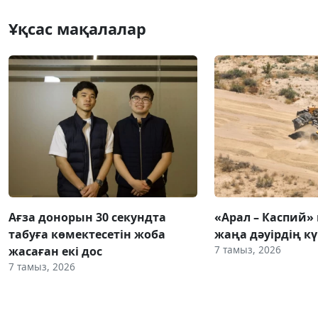
Ұқсас мақалалар
Ағза донорын 30 секундта
«Арал – Каспий» 
табуға көмектесетін жоба
жаңа дәуірдің 
7 тамыз, 2026
жасаған екі дос
7 тамыз, 2026