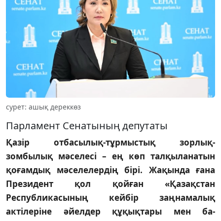
сурет: ашық дереккөз
Парламент Сенатының депутаты
Қазір отбасылық-тұрмыстық зорлық-
зомбылық мәселесі – ең көп талқыланатын
қоғамдық мәселелердің бірі. Жақында ғана
Президент қол қойған «Қа­зақстан
Республикасының кей­бір заң­­намалық
актілеріне әйелдер құ­қық­тары мен ба­