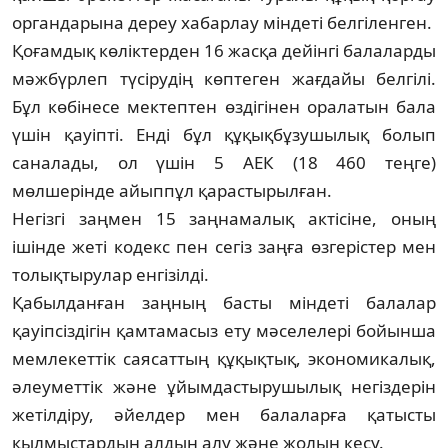
органдарына дереу хабарлау міндеті белгіленген.
Қоғамдық көліктерден 16 жасқа дейінгі ба­лаларды
мәжбүрлеп түсірудің көптеген жағ­дайы белгілі.
Бұл көбінесе мектептен өзді­гінен оралатын бала
үшін қауіпті. Енді бұл құқықбұзушылық болып
саналады, ол үшін 5 АЕК (18 460 теңге)
мөлшерінде айып­пұл қарастырылған.
Негізгі заңмен 15 заңнамалық актісіне, оның
ішінде жеті кодекс пен сегіз заңға өз­герістер мен
толықтырулар енгізілді.
Қабылданған заңның басты міндеті ба­ла­лар
қауіпсіздігін қамтамасыз ету мәсе­ле­лері бойынша
мемлекеттік саясаттың құ­қық­тық, экономикалық,
әлеуметтік және ұйым­дастырушылық негіздерін
жетілдіру, әйел­­дер мен балаларға қатысты
қылмыс­тар­дың алдын алу және жолын кесу.