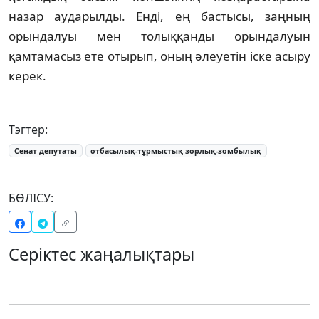
назар аударылды. Енді, ең бас­тысы, заңның
орындалуы мен толық­қан­ды орындалуын
қамтамасыз ете отырып, оның әлеуетін іске асыру
керек.
Тэгтер:
Сенат депутаты
отбасылық-тұрмыстық зорлық-зомбылық
БӨЛІСУ:
Серіктес жаңалықтары