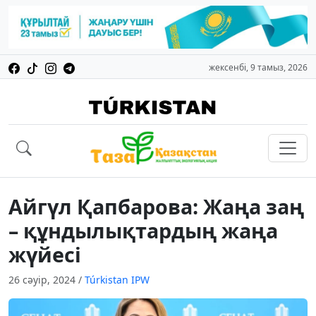
жексенбі, 9 тамыз, 2026
Айгүл Қапбарова: Жаңа заң
– құндылықтардың жаңа
жүйесі
26 сәуір, 2024
/
Túrkіstan IPW