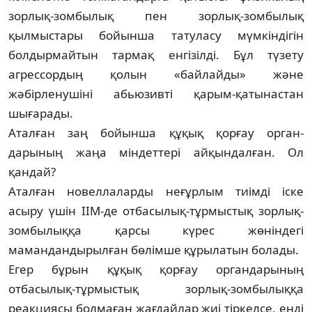
зорлық-зомбылық пен зор­лық-зомбылық
қылмыстары бойынша тату­ласу мүмкіндігін
болдырмайтын тармақ ен­гі­зілді. Бұл түзету
агрессордың қолын «бай­лайды» және
жәбірленушіні абьюзивті қарым-қатынастан
шығарады.
Аталған заң бойынша құқық қорғау ор­ган­
дарының жаңа міндеттері айқындал­ған. Ол
қандай?
Аталған новеллаларды неғұрлым тиімді іске
асыру үшін ІІМ-де отбасылық-тұрмыс­тық зорлық-
зомбылыққа қарсы күрес жө­нін­дегі
мамандандырылған бөлімше құры­латын болады.
Егер бұрын құқық қорғау органдарының
отбасылық-тұрмыстық зорлық-зом­былыққа
реакциясы болмаған жағ­дайлар жиі тіркелсе, енді