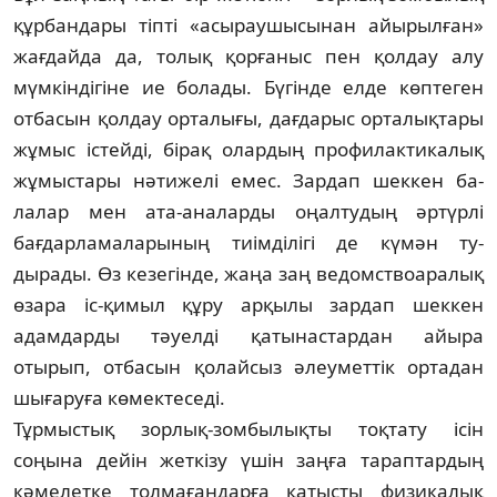
құрбандары тіпті «асырау­шы­сы­нан айырылған»
жағдайда да, толық қор­ғаныс пен қолдау алу
мүмкіндігіне ие бо­ла­ды. Бүгінде елде көптеген
отбасын қолдау ор­талығы, дағдарыс орталықтары
жұмыс істейді, бірақ олардың профилактикалық
жұ­мыстары нәтижелі емес. Зардап шеккен ба­
лалар мен ата-аналарды оңалтудың әртүр­лі
бағдарламаларының тиімділігі де күмән ту­
дырады. Өз кезегінде, жаңа заң ведомс­твоа­ралық
өзара іс-қимыл құру арқылы зардап шек­кен
адамдарды тәуелді қатынастардан айы­ра
отырып, отбасын қолайсыз әлеуметтік ортадан
шығаруға көмектеседі.
Тұрмыстық зорлық-зомбылықты тоқ­тату ісін
соңына дейін жеткізу үшін заңға та­рап­тардың
кәмелетке толмағандарға қа­тысты физикалық