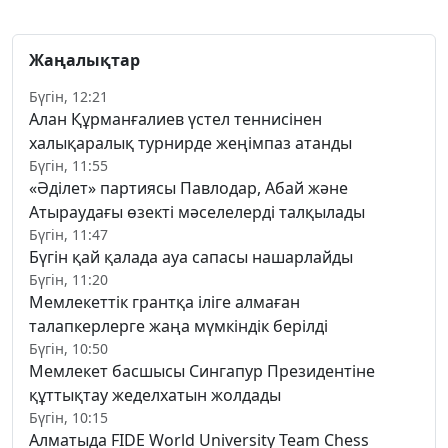
Жаңалықтар
Бүгін, 12:21
Алан Құрманғалиев үстел теннисінен
халықаралық турнирде жеңімпаз атанды
Бүгін, 11:55
«Әділет» партиясы Павлодар, Абай және
Атыраудағы өзекті мәселелерді талқылады
Бүгін, 11:47
Бүгін қай қалада ауа сапасы нашарлайды
Бүгін, 11:20
Мемлекеттік грантқа іліге алмаған
талапкерлерге жаңа мүмкіндік берілді
Бүгін, 10:50
Мемлекет басшысы Сингапур Президентіне
құттықтау жеделхатын жолдады
Бүгін, 10:15
Алматыда FIDE World University Team Chess