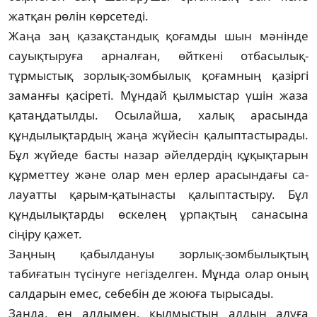
жатқан рөлін көрсетеді.
Жаңа заң қазақстандық қоғамды шын мә­нінде
сауықтыруға арналған, өйткені от­ба­сылық-
тұрмыстық зорлық-зомбылық қо­­­ғамның қазіргі
заманғы қасіреті. Мұндай қыл­мыстар үшін жаза
қатаңдатылды. Осы­лай­ша, халық арасында
құндылықтардың жаңа жүйесін қалыптастырады.
Бұл жүйеде бас­ты назар әйелдердің құқықтарын
құр­мет­теу және олар мен ерлер арасындағы са­
лауатты қарым-қатынасты қалыптастыру. Бұл
құндылықтарды өскелең ұрпақтың са­на­сына
сіңіру қажет.
Заңның қабылдануы зорлық-зом­бы­лық­тың
табиғатын түсінуге негізделген. Мұнда олар оның
салдарын емес, себебін де жоюға ты­рысады.
Заңда, ең алдымен, қылмыстың алдын алу­ға