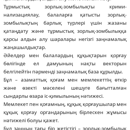
Тұрмыстық зорлық-зомбылықты кри­ми­
нализациялау, балаларға қатысты зор­лық-
зомбылықтың барлық түрлері үшін жа­заны
қатаңдату және тұрмыстық зорлық-зом­былыққа
қарсы алдын алу шаралары негіз­гі заңнамалық
жаңашылдықтар.
Әйелдер мен балалардың құқықтарын қор­ғау
бөлігінде ел дамуының нақты век­то­рын
белгілейтін пәрменді заңнамалық база құрылды.
Бұл – азаматтық қоғам мен мемлекеттің өт­кір
және өзекті мәселені шешуге ба­ғыт­талған
сындарлы өзара іс-қимылының нә­ти­жесі.
Мемлекет пен қоғамның, құқық қор­ғау­шы­лар мен
құқық қорғау органдарының бір­лескен жұмысы
нәтижелі болуы қажет.
Бұл заңның тағы бір жетістігі – зорлық-зом­­­­былық