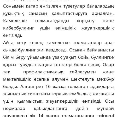
Сонымен қатар енгізілген түзетулер ба­лалардың
құқықтық санасын қа­лып­тастыруға арналған.
Кәмелетке толма­ған­дарды қорқыту және
кибербуллинг үшін әкімшілік жауапкершілік
енгізілді.
Айта кету керек, кәмелетке толмағандар ара­
сында буллинг жиі кездеседі. Осыған бай­ланысты
білім беру ұйымында ұзақ уа­қыт бойы буллингке
қарсы тұрудың заңды те­тіктері болған жоқ. Олар
тек профи­лак­ти­­­калық сөйлесумен және
мектепішілік есеп­ке алумен шектелуге мәжбүр
болды. Ал­ғаш рет 16 жасқа толмаған адамдарға
жы­ныстық сипаттағы зорлық-зомбылық жа­сағаны
үшін қылмыстық жауапкершілік ен­гізілді. Осы
нормалар қабылданғанға дейін мұндай
жауапкершілік 14 жасқа тол­ма­ғандарға тиіскені