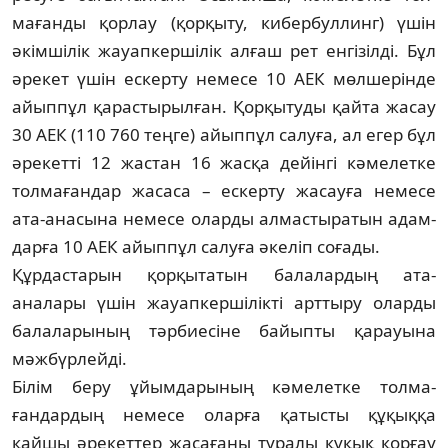
мағанды қорлау (қорқыту, кибербуллинг) үшін
әкімшілік жауапкершілік алғаш рет ен­гізілді. Бұл
әрекет үшін ескерту немесе 10 АЕК мөлшерінде
айыппұл қарастырылған. Қор­қытуды қайта жасау
30 АЕК (110 760 тең­ге) айыппұл салуға, ал егер бұл
әрекетті 12 жастан 16 жасқа дейінгі кәмелетке
тол­ма­­­­ғандар жасаса – ескерту жасауға немесе
ата-анасына немесе оларды алмастыратын адам­­
дарға 10 АЕК айыппұл салуға әкеліп соғады.
Құрдастарын қорқытатын балалардың ата-
аналары үшін жауапкершілікті арттыру олар­ды
балаларының тәрбиесіне байыпты қарауына
мәжбүрлейді.
Білім беру ұйымдарының кәмелетке тол­ма­
ғандардың немесе оларға қатысты құ­қық­қа
қайшы әрекеттер жасағаны туралы құқық қорғау