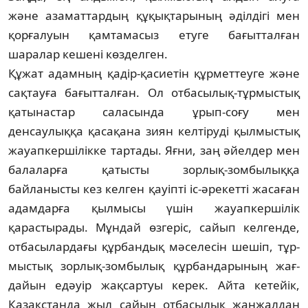
және азаматтардың құқықтарының әділдігі мен
қорғалуын қамтамасыз етуге ба­ғытталған
шаралар кешені көзделген.
Құжат адамның қадір-қасиетін құр­мет­теуге және
сақтауға бағытталған. Ол от­ба­сы­лық-тұрмыстық
қатынастар саласында ұрып-соғу мен
денсаулыққа қасақана зиян кел­тіруді қылмыстық
жауапкершілікке тар­тады. Яғни, заң әйелдер мен
балаларға қа­тыс­ты зорлық-зомбылыққа
байланысты кез кел­ген қауіпті іс-әрекетті жасаған
адамдарға қыл­мысы үшін жауапкершілік
қарастырады. Мұн­дай өзгеріс, сайып келгенде,
отбасы­лар­да­ғы құрбандық мәселесін шешіп, тұр­
мыс­тық зорлық-зомбылық құрбандарының жағ­
дайын едәуір жақсартуы керек. Айта кетейік,
Қазақстанда жыл сайын отбасылық жан­жалдан