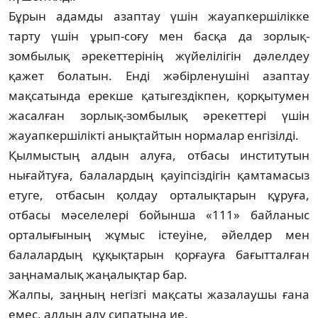
Бұрын адамды азаптау үшін жауап­кер­ші­лікке
тарту үшін ұрып-соғу мен басқа да зор­лық-
зомбылық әрекеттерінің жүйелілігін дә­лелдеу
қажет болатын. Енді жәбірленушіні азап­тау
мақсатында ерекше қатыгездікпен, қо­р­қытумен
жасалған зорлық-зомбылық әре­кеттері үшін
жауапкершілікті анықтай­тын нормалар енгізілді.
Қылмыстың алдын алуға, отбасы инс­титутын
нығайтуға, балалардың қауіп­сіз­­дігін қамтамасыз
етуге, отбасын қолдау ор­талықтарын құруға,
отбасы мәселелері бойын­ша «111» байланыс
орталығының жұ­мыс істеуіне, әйелдер мен
балалардың құ­қық­­­тарын қорғауға бағытталған
заңнамалық жаңалықтар бар.
Жалпы, заңның негізгі мақсаты жаза­лау­шы ғана
емес, алдын алу сипатына ие.