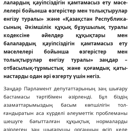
лалардың қауіпсіздігін қам­та­ма­сыз ету мә­се­
ле­лері бойынша өзгерістер мен то­лықтырулар
ен­гізу туралы» және «Қа­зақ­стан Республи­ка­
сы­ның Әкімшілік құқық бұ­зу­шылық туралы
кодек­сі­не әйелдер құ­қық­тары мен
балалардың қауіп­сіздігін қам­та­масыз ету
мәселелері бойынша өз­герістер мен
толықтырулар енгізу туралы» заң­дар –
отбасылық-тұрмыстық және қоғамдық қа­­ты­
настарды одан әрі өзгерту үшін негіз.
Заңдар Парламент депутаттарының заң шы­ғару
бастамасы тәртібімен әзірленді. Бұл біздің
азаматтарымыздың басым көпшілігін тол­
ғандыратын аса күрделі әлеуметтік проб­ле­маны
шешуге бағытталған құқықтық нор­маларды
әзірлеген заң шығарушы орган­ның өсіп келе