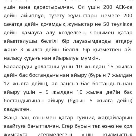
үшін ғана қарас­ты­рыл­ған. Ол үшін 200 АЕК-ке
дейін айыппұл, тү­­­­зету жұмыстары немесе 200
сағатқа дейін қо­ғам­дық жұмыстар не 50 тәулікке
дейін қа­мауға алу көзделген. Сонымен қатар
айып­талушы белгілі бір лауазымдарды атқару
және 3 жылға дейін белгілі бір қызметпен ай­
налысу құқығынан айырылуы мүмкін.
Балаларды ұрлағаны үшін 10 жылдан 15 жылға
дейін бас бостандығынан айыру (бұ­рын 7 жылдан
12 жылға дейін), ал заңсыз бас бостандығынан
айыру үшін – 5 жылдан 10 жылға дейін бас
бостандығынан айыру (бұ­рын 5 жылға дейін)
көзделген.
Жаңа заң сонымен қатар суицид жағ­дайларын
азайтуға бағытталған. Егер бұрын тек өз-өзіне қол
жұмсауға итермелегені үшін қылмыстық