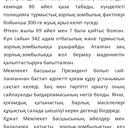
кемінде 80 әйел қаза табады, күнделікті
полицияға тұрмыстық зорлық-зом­былық фактілері
бойынша 300-ге жуық арыз келіп түседі.
Өткен жылы 69 әйел мен 7 бала қай­тыс бол­ған.
Күн сайын 342 адам от­­­­­­­ба­сылық және тұр­мыстық
зорлық-зом­бы­лық­қа ұшырайды. Аталған заң
зорлық-зом­былыққа жол бермеу мәдениетін
қалып­тастыруға бағытталған.
Мемлекет басшысы Президент болып сай­
ланғаннан бастап әділетті қоғам құру ұстанымын
сақтап келеді. Заң мен тәртіпті орнату оның
сайлауалды бағдарламасының негізі болды. Яғни,
қоғамдық қатынастың барлық мәселелері
құқықтық салада шешілуі керек дегенді білдіреді.
Құжат Мемлекет басшысының әйелдер мен
балаларға қатысты зорлық-зом­бы­лық­тың кез