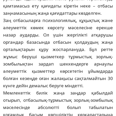
қам­тамасыз ету қа­ғи­даты кіретін неке – от­басы
заңнама­сы­ның жаңа қағидаттары көз­делген.
Заң отбасыларға психологиялық, құ­қықтық және
әлеуметтік көмек көрсету мәселесіне ерекше
назар аударды. Ол үшін жергілікті атқарушы
органдар базасында отбасын қолдаудың жаңа
орталықтарын құру жоспарлануда. Бұл ретте
жұмыс беруші қызметкер тұрмыстық зорлық-
зомбылықтан зардап шеккендерге арнаулы
әлеуметтік қызметтер көрсететін ұйымдарда
болған кезеңде оған жалақысы сақталмайтын 30
күнге дейін демалыс беруге міндетті.
Мемлекеттік билік жаңа заңдар қа­был­дай
отырып, отбасылық-тұрмыстық зорлық-зомбылық
мәселесінде абсолютті болып та­былатын
қоғамдық басым көпшіліктің көз­қарастарына