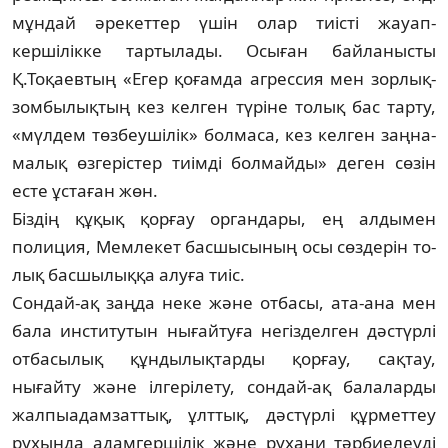
мұндай әрекеттер үшін олар тиісті жауап­
кершілікке тартылады. Осыған байла­ныс­ты
Қ.Тоқаевтың «Егер қоғамда агрессия мен зорлық-
зом­­былықтың кез келген тү­ріне то­лық бас тарту,
«мүл­дем төзбеу­ші­лік» бол­ма­са, кез келген заң­на­
малық өзгерістер тиім­ді бол­майды» деген сөзін
есте ұста­ған жөн.
Біздің құқық қорғау ор­ган­дары, ең ал­дымен
полиция, Мем­ле­кет басшысының осы сөздерін то­
лық басшылыққа алуға тиіс.
Сондай-ақ заңда неке және отбасы, ата-ана мен
бала инс­титутын нығай­туға негіз­делген дәстүрлі
отбасылық құн­ды­лықтарды қор­ғау, сақтау,
нығайту және іл­герілету, сон­дай-ақ балаларды
жалпыа­дам­заттық, ұлттық, дәс­түрлі құрметтеу
рухында адамгершілік жә­не рухани тәрбиелеуді