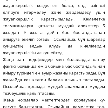
жауапкершілік көзделген болса, енді өзін-өзі
өлтіруге итермелеу және жәр­демдесу үшін
жауапкершілік қарастырылады. Кә­мелетке
толмағандарға қатысты мұндай әре­кеттер 5
жылдан 9 жылға дейін бас бос­тан­дығынан
айыруға әкеліп соғады. Осы­лай­ша, бұл шаралар
суицидтің алдын алуды да, кінәлілердің
жауапкершілігін де күшейтеді.
Жаңа заң педофилдер мен балаларды өл­тіру
фактісі бойынша өмір бойына бас бос­тандығынан
айыру түріндегі ең ауыр жа­заны қарастырады. Бұл
жағдайда кез кел­ген балама алынып тасталады.
Осылайша, қо­ғамда мұндай адамдарға мүлдем
төз­беу­шілік қалыптасады.
Жаңа нормалар мектептердегі қорлаумен кү­
ресуге бағытталған. Осылайша, кәмелетке тол­