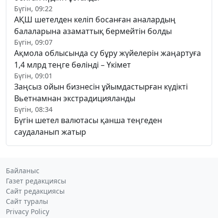
Бүгін, 09:22
АҚШ шетелден келіп босанған аналардың
балаларына азаматтық бермейтін болды
Бүгін, 09:07
Ақмола облысында су бұру жүйелерін жаңартуға
1,4 млрд теңге бөлінді – Үкімет
Бүгін, 09:01
Заңсыз ойын бизнесін ұйымдастырған күдікті
Вьетнамнан экстрадицияланды
Бүгін, 08:34
Бүгін шетел валютасы қанша теңгеден
саудаланып жатыр
Байланыс
Газет редакциясы
Сайт редакциясы
Сайт туралы
Privacy Policy