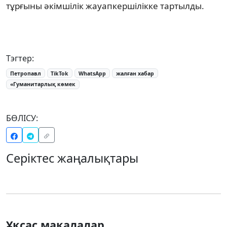
тұрғыны әкімшілік жауапкершілікке тартылды.
Тэгтер:
Петропавл
TikTok
WhatsApp
жалған хабар
«Гуманитарлық көмек
БӨЛІСУ:
Серіктес жаңалықтары
Ұқсас мақалалар