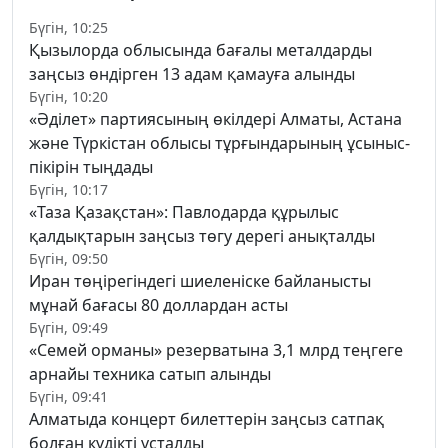
Бүгін, 10:25
Қызылорда облысында бағалы металдарды
заңсыз өндірген 13 адам қамауға алынды
Бүгін, 10:20
«Әділет» партиясының өкілдері Алматы, Астана
және Түркістан облысы тұрғындарының ұсыныс-
пікірін тыңдады
Бүгін, 10:17
«Таза Қазақстан»: Павлодарда құрылыс
қалдықтарын заңсыз төгу дерегі анықталды
Бүгін, 09:50
Иран төңірегіндегі шиеленіске байланысты
мұнай бағасы 80 доллардан асты
Бүгін, 09:49
«Семей орманы» резерватына 3,1 млрд теңгеге
арнайы техника сатып алынды
Бүгін, 09:41
Алматыда концерт билеттерін заңсыз сатпақ
болған күдікті ұсталды