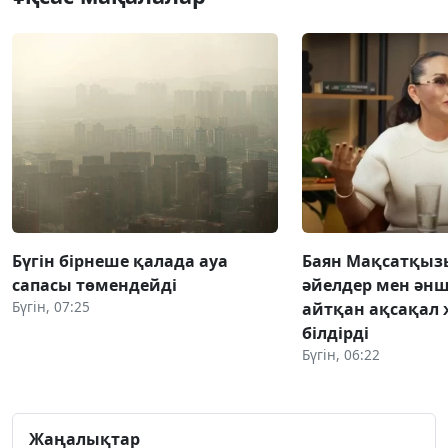
Бүгін бірнеше қалада ауа
Баян Мақсатқыз
сапасы төмендейді
әйелдер мен әнш
Бүгін, 07:25
айтқан ақсақал 
білдірді
Бүгін, 06:22
Жаңалықтар