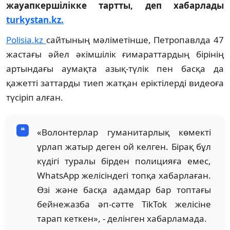
жауапкершілікке тартты, деп хабарлады
turkystan.kz.
Polisia.kz
сайтының мәліметінше, Петропавлда 47
жастағы әйел әкімшілік ғимараттардың бірінің
артындағы аумақта азық-түлік пен басқа да
қажетті заттарды тиеп жатқан еріктілерді видеоға
түсіріп алған.
«Волонтерлар гуманитарлық көмекті
ұрлап жатыр деген ой келген. Бірақ бұл
күдігі туралы бірден полицияға емес,
WhatsApp желісіндегі топқа хабарлаған.
Өзі және басқа адамдар бар топтағы
бейнежазба әп-сәтте TikTok желісіне
тарап кеткен», - делінген хабарламада.