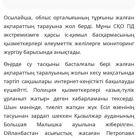
Осылайша, облыс орталығының тұрғыны жалған
ақпараттың тарауына жол берді. Мұны СҚО ПД
экстремизмге қарсы іс-қимыл басқармасының
қызметкерлері әлеуметтік желілерге мониторинг
жүргізу барысында анықтады.
Өңірде су тасқыны басталғалы бері жалған
ақпараттың таралуының жолын кесу мақсатында
тәртіп сақшылары интернет-кеңістікті бақылауды
күшейтті. Полиция қызметкерлері «азық-түлік
ұрланып жатыр» деген хабарламаны тексерді.
Шын мәнінде, тиеліп жатқан жүк Есіл өзенінің
тасуынан зардап шеккен Қызылжар ауданының
Большая Малышка ауылына жіберілген.
Ойланбастан асығыстық жасаған Петропавл