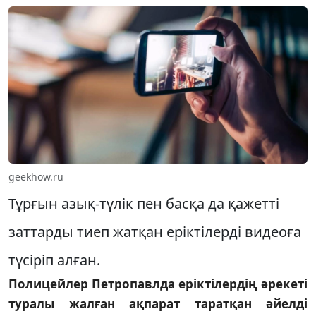
geekhow.ru
Тұрғын азық-түлік пен басқа да қажетті
заттарды тиеп жатқан еріктілерді видеоға
түсіріп алған.
Полицейлер Петропавлда еріктілердің әрекеті
туралы жалған ақпарат таратқан әйелді