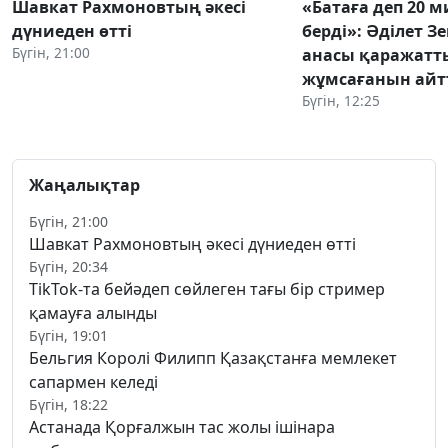
Шавкат Рахмоновтың әкесі
«Батаға деп 20 
дүниеден өтті
берді»: Әділет З
Бүгін, 21:00
анасы қаражатт
жұмсағанын ай
Бүгін, 12:25
Жаңалықтар
Бүгін, 21:00
Шавкат Рахмоновтың әкесі дүниеден өтті
Бүгін, 20:34
TikTok-та бейәдеп сөйлеген тағы бір стример
қамауға алынды
Бүгін, 19:01
Бельгия Королі Филипп Қазақстанға мемлекет
сапармен келеді
Бүгін, 18:22
Астанада Қорғалжын тас жолы ішінара