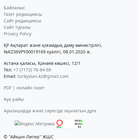
Байланыс
Газет редакциясы
Сайт редакциясы
Сайт туралы
Privacy Policy
ҚР Ақпарат және қоғамдық даму министрлігі,
№KZ36VPY00019169 куәлігі, 08.01.2020 ж.
Астана қаласы, Қонаев көшесі, 12/1
Тел:
+7 (7172) 76-84-66
Email:
turkystan.kz@gmail.com
PDF | онлайн газет
Ауа райы
Ауызашарда және сәресіде оқылатын дұға
© "Айқын-Литер" ЖШС