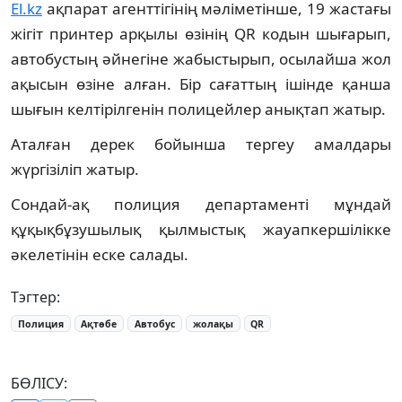
El.kz
ақпарат агенттігінің мәліметінше, 19 жастағы
жігіт принтер арқылы өзінің QR кодын шығарып,
автобустың әйнегіне жабыстырып, осылайша жол
ақысын өзіне алған. Бір сағаттың ішінде қанша
шығын келтірілгенін полицейлер анықтап жатыр.
Аталған дерек бойынша тергеу амалдары
жүргізіліп жатыр.
Сондай-ақ полиция департаменті мұндай
құқықбұзушылық қылмыстық жауапкершілікке
әкелетінін еске салады.
Тэгтер:
Полиция
Ақтөбе
Автобус
жолақы
QR
БӨЛІСУ: