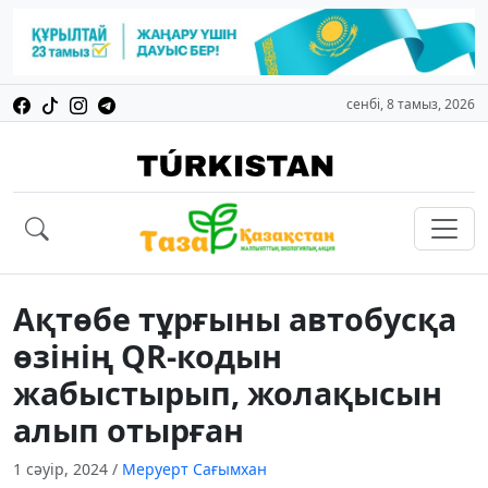
сенбі, 8 тамыз, 2026
Ақтөбе тұрғыны автобусқа
өзінің QR-кодын
жабыстырып, жолақысын
алып отырған
1 сәуір, 2024
/
Меруерт Сағымхан