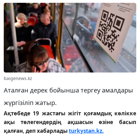
baigenews.kz
Аталған дерек бойынша тергеу амалдары
жүргізіліп жатыр.
Ақтөбеде 19 жастағы жігіт қоғамдық көлікке
ақы төлегендердің ақшасын өзіне басып
қалған, деп хабарлады
turkystan.kz.