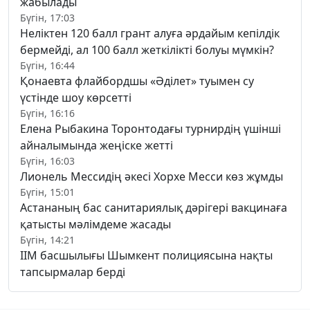
жабылады
Бүгін, 17:03
Неліктен 120 балл грант алуға әрдайым кепілдік
бермейді, ал 100 балл жеткілікті болуы мүмкін?
Бүгін, 16:44
Қонаевта флайбордшы «Әділет» туымен су
үстінде шоу көрсетті
Бүгін, 16:16
Елена Рыбакина Торонтодағы турнирдің үшінші
айналымында жеңіске жетті
Бүгін, 16:03
Лионель Мессидің әкесі Хорхе Месси көз жұмды
Бүгін, 15:01
Астананың бас санитариялық дәрігері вакцинаға
қатысты мәлімдеме жасады
Бүгін, 14:21
ІІМ басшылығы Шымкент полициясына нақты
тапсырмалар берді