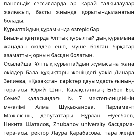
панельдік сессияларда әрі қарай тал­­қылаулар
жалғасып, басты жиын­да қо­­­­рытындыланатын
болады.
Құрылтайдың құрамында өзгеріс бар
Биылғы қаңтарда Ұлттық құрылтай дың құрамына
жаңадан өкілдер еніп, мүше болған бірқатар
азаматтың ор­нын басқан болатын.
Осылайша, Ұлттық құрылтайдың жұ­мы­сына жаңа
өкілдер Ба­ла құқықтары жөніндегі уәкіл Динара
Зә­киева, «Қазақстан кәрістер қауым­дас­ты­ғы­ның»
төрағасы Юрий Шин, Қазақ­стан­ның Еңбек Ері,
Семей қаласындағы №7 мек­теп-лицейінің
мұғалімі Алма Шұқы­жа­нова, Парламент
Мәжілісінің депутаттары Нұрлан Әуесбаев,
Никита Шаталов, Zhubanov university басқарма-
төрағасы, ректор Лау­ра Қарабасова, пара жеңіл