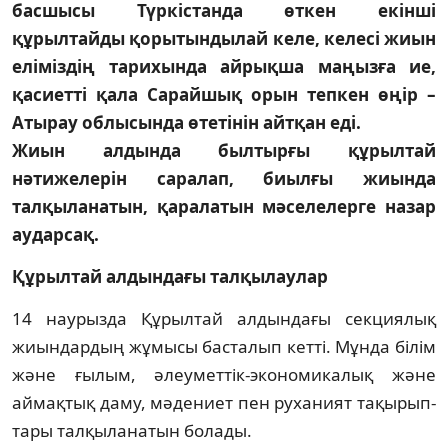
басшысы Түркістанда өткен екінші
құрылтайды қорытындылай келе, келесі жиын
еліміздің тарихында айрықша маңызға ие,
қасиетті қала Сарайшық орын тепкен өңір –
Атырау облысында өтетінін айтқан еді.
Жиын алдында былтырғы құрылтай
нәтижелерін саралап, биылғы жиында
талқыланатын, қаралатын мәселелерге назар
аударсақ.
Құрылтай алдындағы талқылаулар
14 наурызда Құрылтай алдындағы секциялық
жиындардың жұмысы басталып кетті. Мұнда білім
және ғылым, әлеуметтік-экономикалық және
аймақтық даму, мәдениет пен руханият тақырып­
тары талқыланатын болады.