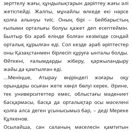
зерттелу жағы, құн­ды­лық­та­рын дәріптеу жағы әлі
жетіспейді. Жал­пы, мұнайлы өлкеде екі нәрсе
қолға алынуы тиіс. Оның бірі – Бейбарыстың
ғылыми ор­талығы болуы қажет деп есептеймін.
Был­тыр біз араб елінде болған кезімізде сон­дай
орталық құрылған еді. Сол кезде араб әріптестер
оны Қазақстанмен бірлесіп құ­руға ынталы болды.
Өйткені, ғалымдарды жі­беру, қаржыландыру
жайы да қамтылған еді.
...Меніңше, Атырау өңіріндегі жоғары оқу
орындары осыған жете көңіл бөлуі ке­рек. Әрине,
тек университеттер емес, об­лыстағы мәдениет
басқармасы, басқа да ор­талықтар осы мәселені
қолға алса деген ұсы­нысымыз бар, – деді Мереке
Құлкенов.
Осылайша, сан саланың мәселесін қам­ти­тын