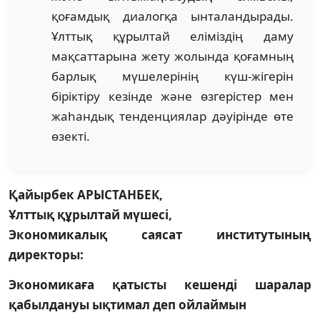
қоғамдық диалогқа ынталандырады.
Ұлт­тық құрылтай еліміздің даму
мақсаттарына жету жолында қоғамның
барлық мү­шелерінің күш-жігерін
біріктіру кезінде және өзгерістер мен
жаһандық тенденциялар дәуі­рінде өте
өзекті.
Қайырбек АРЫСТАНБЕК,
Ұлттық құрылтай мүшесі,
Экономикалық саясат институтының
директоры:
Экономикаға қатысты кешенді шаралар
қабылдануы ықтимал деп ойлаймын