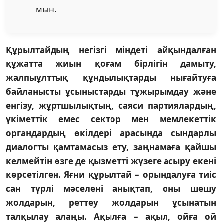
мын.
Құрылтайдың негізгі міндеті айқындалған
құжатта жиын қоғам бірлігін дамыту,
жалпыұлттық құндылықтарды нығайтуға
байланысты ұсыныстарды тұжырымдау және
енгізу, жұртшылықтың, саяси партиялардың,
үкіметтік емес сектор мен мемлекеттік
органдардың өкілдері арасында сындарлы
диалогты қамтамасыз ету, заңнамаға қайшы
келмейтін өзге де қызметті жүзеге асыру екені
көрсетілген. Яғни құрылтай – орындалуға тиіс
сан түрлі мәселені анықтап, оны шешу
жолдарын, реттеу жолдарын ұсынатын
талқылау алаңы. Ақылға – ақыл, ойға ой