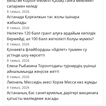
Бельгия Королі Филипп Қазақстанға мемлекет
сапармен келеді
8 тамыз, 2026
Астанада Қорғалжын тас жолы ішінара
жабылады
8 тамыз, 2026
Неліктен 120 балл грант алуға әрдайым кепілдік
бермейді, ал 100 балл жеткілікті болуы мүмкін?
8 тамыз, 2026
Қонаевта флайбордшы «Әділет» туымен су
үстінде шоу көрсетті
8 тамыз, 2026
Елена Рыбакина Торонтодағы турнирдің үшінші
айналымында жеңіске жетті
8 тамыз, 2026
Лионель Мессидің әкесі Хорхе Месси көз жұмды
8 тамыз, 2026
Астананың бас санитариялық дәрігері вакцинаға
қатысты мәлімдеме жасады