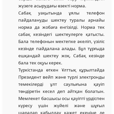
жүзеге асырудағы өзекті норма.
Сабақ уақытында ұялы телефон
пайдалануды шектеу туралы арнайы
норма да ж­о­баға енгізілді. Норма тек
сабақ кезіндегі шектеулерге қатысты.
Бала телефонын мектепке әке­ліп, үзіліс
кезінде пайдалана алады. Бұл тұрғыда
ешқандай шектеу жоқ. Сабақ кезінде
ба­ла тек оқуы керек.
Түркістанда өткен Ұлттық құрылтайда
Президент вейп және түрлі электронды
те­мекілерді ұлт саулығына қауіп
төндіретін кесел деп айтқан болатын.
Мемлекет бас­шысы осы қауіпті үрдіспен
күресу үшін жүйелі және шұғыл
шаралар қабылдау қажет еке­ніне де