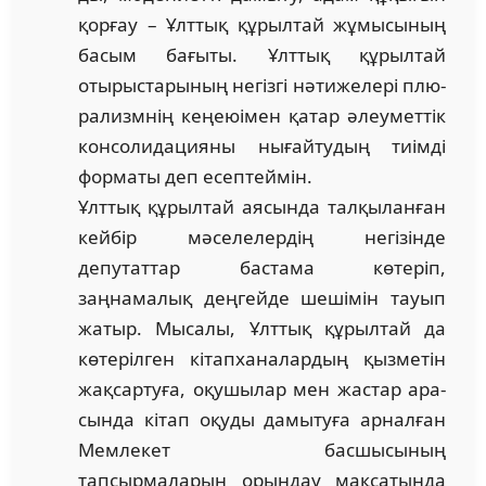
қорғау – Ұлттық құрылтай жұ­мысының
басым ба­ғыты. Ұлттық құрыл­тай
отырыстарының негізгі нәтижелері плю­
рализмнің кеңеюімен қатар әлеуметтік
кон­солидацияны нығайтудың тиімді
фор­маты деп есептеймін.
Ұлттық құрылтай аясында талқыланған
кей­бір мәселелердің негізінде
депутаттар бас­тама көтеріп,
заңнамалық деңгейде ше­шімін тауып
жатыр. Мысалы, Ұлттық құрыл­тай да
көтерілген кітапханалардың қыз­метін
жақсартуға, оқушылар мен жас­тар ара­
сын­да кітап оқуды дамытуға ар­нал­ған
Мемлекет басшысының
тапсырмаларын орын­дау мақсатында