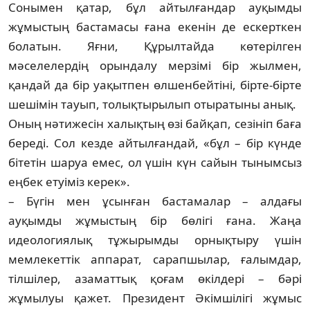
Сонымен қатар, бұл айтылғандар ау­қым­ды
жұмыстың бастамасы ғана екенін де ескерткен
болатын. Яғни, Құрылтайда кө­терілген
мәселелердің орындалу мерзімі бір жылмен,
қандай да бір уақытпен өл­шен­­бейтіні, бірте-бірте
шешімін тауып, то­­лықтырылып отыратыны анық.
Оның нә­­тижесін халықтың өзі байқап, сезініп ба­ға
береді. Сол кезде айтылғандай, «бұл – бір күнде
бітетін шаруа емес, ол үшін күн сайын тынымсыз
еңбек етуіміз керек».
– Бүгін мен ұсынған бастамалар – ал­да­ғы
ауқымды жұмыстың бір бөлігі ғана. Жаңа
идеологиялық тұжырымды ор­нық­тыру үшін
мемлекеттік аппарат, сарап­шы­лар, ғалымдар,
тілшілер, азаматтық қоғам өкіл­дері – бәрі
жұмылуы қажет. Президент Әкім­шілігі жұмыс