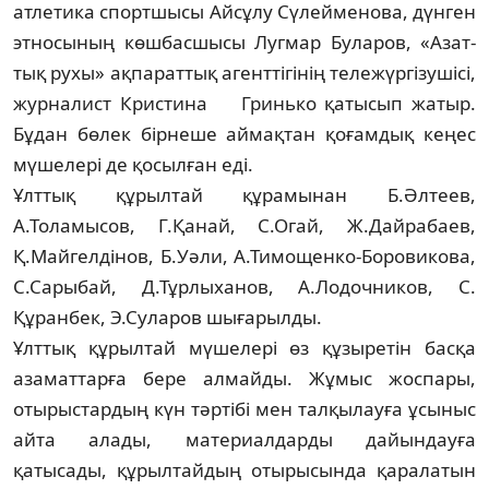
атлетика спор­тшысы Айсұлу Сүлейменова, дүнген
эт­носының көшбасшысы Лугмар Буларов, «Азат­
тық рухы» ақпараттық агенттігінің тележүргізушісі,
журналист Кристина Гри­нько қатысып жатыр.
Бұдан бөлек бірнеше ай­мақтан қоғамдық кеңес
мүшелері де қо­сылған еді.
Ұлттық құрылтай құрамынан Б.Әлтеев,
А.Толамысов, Г.Қанай, С.Огай, Ж.Дайрабаев,
Қ.Май­гелдінов, Б.Уәли, А.Тимощенко-Бо­ро­викова,
С.Сарыбай, Д.Тұрлыханов, А.Ло­доч­ни­ков, С.
Құранбек, Э.Суларов шығарылды.
Ұлттық құрылтай мүшелері өз құзыре­тін басқа
азаматтарға бере алмайды. Жұ­мыс жоспары,
отырыстардың күн тәртібі мен талқылауға ұсыныс
айта алады, ма­те­риал­дарды дайындауға
қатысады, құрыл­тай­дың отырысында қаралатын