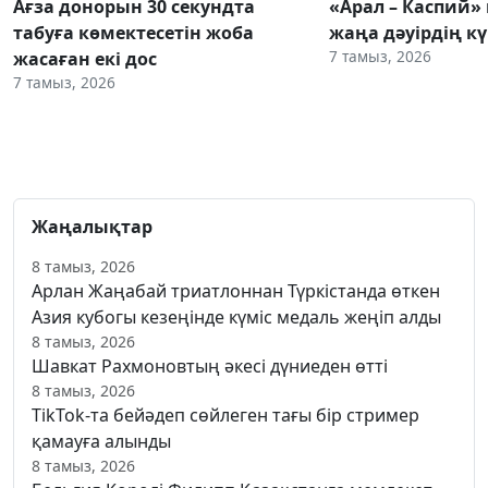
Ағза донорын 30 секундта
«Арал – Каспий» 
табуға көмектесетін жоба
жаңа дәуірдің 
7 тамыз, 2026
жасаған екі дос
7 тамыз, 2026
Жаңалықтар
8 тамыз, 2026
Арлан Жаңабай триатлоннан Түркістанда өткен
Азия кубогы кезеңінде күміс медаль жеңіп алды
8 тамыз, 2026
Шавкат Рахмоновтың әкесі дүниеден өтті
8 тамыз, 2026
TikTok-та бейәдеп сөйлеген тағы бір стример
қамауға алынды
8 тамыз, 2026