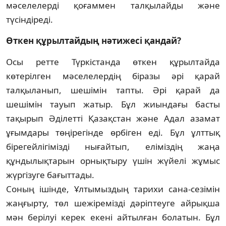
мәселе­лер­ді қоғаммен талқылайды және
түсіндіреді.
Өткен құрылтайдың нәтижесі қандай?
Осы ретте Түркістанда өткен құрыл­тай­да
көтерілген мәселелердің біразы әрі қа­рай
талқыланып, шешімін тапты. Әрі қа­рай да
шешімін тауып жатыр. Бұл жиындағы бас­ты
тақырып Әділетті Қа­зақ­стан және Адал азамат
ұғымдары төңірегінде өрбіген еді. Бұл ұлттық
бірегей­лігімізді ны­ғайтып, елі­міз­дің жаңа
құндылықтарын ор­­нықтыру үшін жүйелі жұмыс
жүргізуге ба­ғыттады.
Соның ішінде, Ұлтымыздың тарихи са­на-сезімін
жаңғырту, төл шежіре­мізді дә­ріптеуге айрықша
мән берілуі керек екені ай­тылған болатын. Бұл