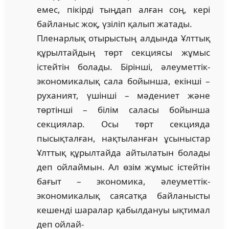
емес, пікірді тыңдап алған соң, кері
байланыс жоқ, үзіліп қалып жатады.
Пленарлық отырыстың алдында Ұлттық
құрылтайдың төрт секциясы жұмыс
істейтін болады. Бірінші, әлеуметтік-
эконо­микалық сала бойынша, екінші –
руханият, үшінші – мәдениет және
төртінші – білім саласы бойынша
секциялар. Осы төрт сек­цияда
пысықталған, нақтыланған ұсыныстар
Ұлттық құрыл­тайда айтылатын болады
деп ойлаймын. Ал өзім жұмыс істейтін
бағыт – экономика, әлеуметтік-
экономикалық саясатқа бай­ланысты
кешенді шаралар қабылдануы ықтимал
деп ойлай-