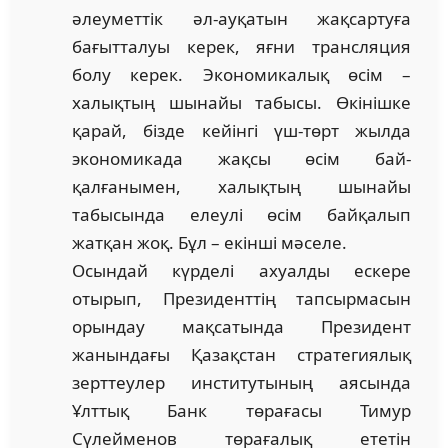
әлеуметтік әл-ауқатын жақсартуға
бағытталуы керек, яғни трансляция
болу ке­рек. Экономикалық өсім –
халықтың шынайы табысы. Өкі­ніш­ке
қарай, бізде кейінгі үш-төрт жылда
экономикада жақсы өсім бай­
қалғанымен, халықтың шынайы
табысында елеулі өсім бай­қа­лып
жатқан жоқ. Бұл – екінші мәселе.
Осындай күрделі ахуалды ескере
отырып, Президенттің тап­сырмасын
орындау мақсатында Президент
жанындағы Қазақ­стан стратегиялық
зерттеулер институтының аясында
Ұлттық Банк төрағасы Тимур
Сүлейменов төрағалық ететін