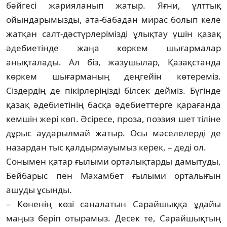
бәйгесі жарияланып жатыр. Яғ­ни, ұлттық
ойындарымызды, ата-бабадан ми­рас болып келе
жатқан салт-дә­с­түр­ле­рі­міз­ді ұлықтау үшін қазақ
әдебиетінде жаңа көр­кем шығармалар
анықталады. Ал біз, жа­зушылар, Қазақстанда
көркем шы­ғар­ма­ның деңгейін көтереміз.
Сіздердің де пі­кір­ле­ріңізді білсек дейміз. Бүгінде
қазақ әде­бие­тінің басқа әдебиеттерге қарағанда
кем­шін жері көп. Әсіресе, проза, поэзия шет ті­ліне
дұрыс аударылмай жатыр. Осы мә­се­­лелерді де
назардан тыс қалдырмауымыз ке­рек, – деді ол.
Сонымен қатар ғылыми орталықтарды да­мытуды,
Бейбарыс пен Махамбет ғылыми ор­талығын
ашуды ұсынды.
– Көненің көзі саналатын Сарайшыққа ұдайы
маңыз беріп отырамыз. Десек те, Са­­райшықтың