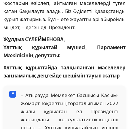
жоспарын әзірлеп, ай­тыл­ған мәселелерді түгел
қатаң бақылауға ала­ды. Біз Әділетті Қазақстанды
құрып жа­тырмыз. Бұл – өте жауапты әрі абыройлы
міндет, – деген еді Президент.
Жұлдыз СҮЛЕЙМЕНОВА,
Ұлттық құрылтай мүшесі, Парламент
Мәжілісінің депутаты:
Ұлттық құрылтайда талқыланған мәселелер
заңнамалық деңгейде шешімін тауып жатыр
– Атырауда Мемлекет басшысы Қасым-
Жомарт Тоқаевтың төра­ғалығымен 2022
жы­лы құрылған ел Президенті
жанындағы консультативтік-кеңесші
орган – Ұлттық құрыл­тайдың үшінші