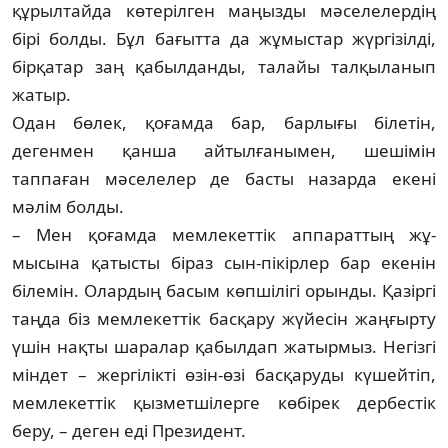
құрылтайда көтерілген маңызды мә­­селелердің
бірі болды. Бұл бағытта да жұ­­мыстар жүргізілді,
бірқатар заң қабыл­дан­ды, талайы талқыланып
жатыр.
Одан бөлек, қоғамда бар, барлығы бі­­летін,
дегенмен қанша айтылғ­а­ны­­мен, шешімін
таппаған мәселелер де бас­ты назарда екені
мәлім болды.
– Мен қоғамда мемлекеттік аппараттың жұ­
мысына қатысты біраз сын-пікірлер бар еке­нін
білемін. Олардың басым көпшілігі орын­ды. Қазіргі
таңда біз мемлекеттік бас­қару жүйесін жаңғырту
үшін нақты шара­лар қабылдап жатырмыз. Негізгі
міндет – жер­гілікті өзін-өзі басқаруды күшейтіп,
мем­лекеттік қызметшілерге көбірек дер­бес­тік
беру, – деген еді Президент.