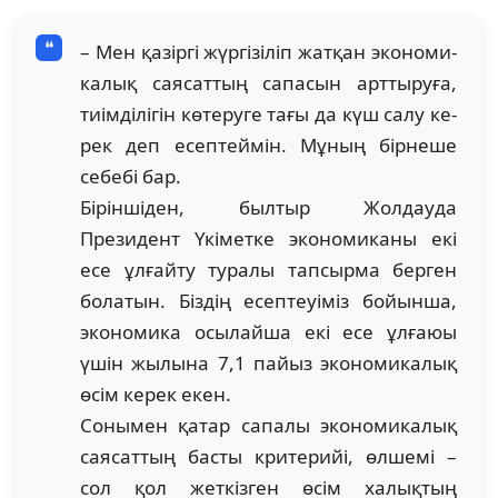
– Мен қазіргі жүргізіліп жатқан эконо­ми­
ка­лық саясаттың сапасын арттыруға,
тиім­ділігін көтеруге тағы да күш салу ке­
рек деп есептеймін. Мұның бірнеше
себебі бар.
Біріншіден, былтыр Жолдауда
Президент Үкіметке эко­но­миканы екі
есе ұлғайту туралы тапсырма берген
болатын. Біздің есеп­теуіміз бойынша,
экономика осылайша екі есе ұлғаюы
үшін жы­лына 7,1 пайыз экономикалық
өсім керек екен.
Сонымен қатар сапалы экономикалық
саясаттың басты кри­те­рийі, өлшемі –
сол қол жеткізген өсім халықтың