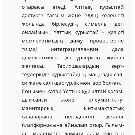
оты­рысы өтеді. Ұлт­тық құрылтай
дәстүрге тағзым және ел­дің ке­ле­шегі
жолында бірлесудің символы деп
ойлаймын. Ұлттық құрыл­тай – қазіргі
мем­лекетіміздің даму процестеріне
тиімді ин­­теграцияланған дала
демократиясы дәс­түр­лерінің жүйелі
жалғасы. Тарих­шы­лар­дың зерт­
теулерінде құрылтайдың маңызды сая­
си және салт-дәстүрлік мәні зор болған.
Сонымен қатар Ұлттық құрылтай қо­­­ғам­
дық-саяси және әлеуметтік-гу­
манитарлық ын­­тымақтастық
салаларына не­гізделген диалог
платформасына айна­лып отыр. Ғы­лым­
ды, мәдениетті дамыту, адам құқығын