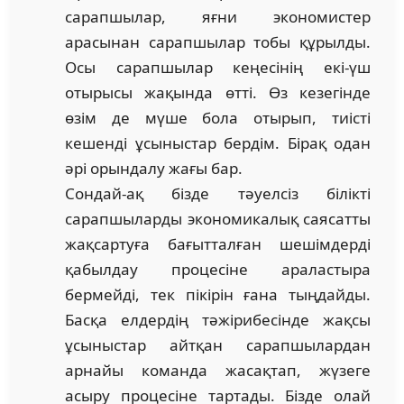
сарапшылар, яғни экономистер
арасынан сарапшылар тобы құрылды.
Осы сарап­шылар кеңесінің екі-үш
отырысы жақында өтті. Өз кезе­гінде
өзім де мүше бола отырып, тиісті
кешенді ұсыныстар бердім. Бірақ одан
әрі орындалу жағы бар.
Сондай-ақ бізде тәуелсіз білікті
сарапшыларды экономикалық саясатты
жақсартуға бағытталған шешімдерді
қабылдау про­цесіне араластыра
бермейді, тек пікірін ғана тыңдайды.
Басқа елдердің тәжірибесінде жақсы
ұсыныстар айтқан сарапшылардан
арнайы команда жасақтап, жүзеге
асыру процесіне тартады. Бізде олай