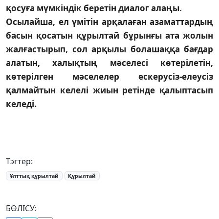
қосуға мүмкіндік беретін диалог алаңы.
Осылайша, ел үмітін арқалаған азаматтардың
басын қосатын құрылтай бұрынғы ата жолын
жалғастырып, сол арқылы болашаққа бағдар
алатын, халықтың мәселесі көтерілетін,
көтерілген мәселелер ескерусіз-елеусіз
қалмайтын келелі жиын ретінде қалыптасып
келеді.
Тэгтер:
Ұлттық құрылтай
Құрылтай
БӨЛІСУ: