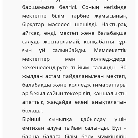
баршамызға белгілі. Соның негізінде
мектепте білім, тәрбие жұмысының
бірқатар мәселесі шешілді. Нақ­тырақ
айтсақ, енді, мектеп және балабақша
салуды жоспарламай, көпқабатты тұр­
ғын үй салынбайды. Мемлекеттік
мектептер мен колледждерді
жекешелендіруге тыйым са­лынды. 30
жылдан астам пайдаланылған мектеп,
балабақша және колледж ғи­марат­тары
әр 5 жыл сайын тексеріліп, қаншалықты
апаттық жағдайда екені анық­талатын
болады.
Бірінші сыныпқа қабылдау үшін
емтихан алуға тыйым салынды. Бұл –
барша балаға білім беру мүмкіндігін