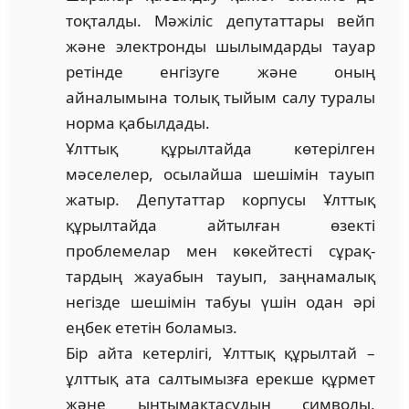
тоқталды. Мәжіліс депутаттары вейп
және электронды шылымдарды тауар
ре­тінде енгізуге және оның
айналымына толық тыйым салу туралы
норма қабылдады.
Ұлттық құрылтайда көтерілген
мәселелер, осылайша шешімін тауып
жатыр. Депутаттар корпусы Ұлттық
құрылтайда айтылған өзекті
проблемелар мен көкейтесті сұрақ­
тардың жауабын тауып, заңнамалық
негізде шешімін табуы үшін одан әрі
еңбек ететін боламыз.
Бір айта кетерлігі, Ұлттық құрылтай –
ұлттық ата салтымызға ерекше құрмет
және ын­тымақтасудың символы,