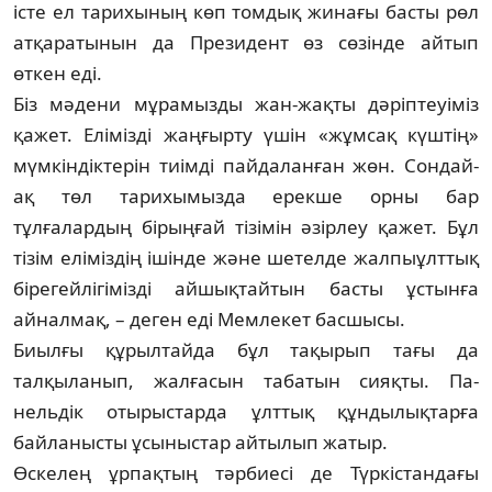
істе ел тари­хы­ның көп томдық жинағы басты рөл
ат­қара­ты­нын да Президент өз сөзінде айтып
өткен еді.
Біз мәдени мұрамызды жан-жақты дә­ріп­теуіміз
қажет. Елімізді жаңғырту үшін «жұм­сақ күштің»
мүмкіндіктерін тиімді пай­­даланған жөн. Сондай-
ақ төл та­ри­хы­мызда ерекше орны бар
тұлғалардың бі­рыңғай тізімін әзірлеу қажет. Бұл
тізім елі­міздің ішінде және шетелде жал­пыұлт­тық
бірегейлігімізді айшықтайтын басты ұс­тынға
айналмақ, – деген еді Мемлекет бас­шысы.
Биылғы құрылтайда бұл тақырып тағы да
талқыланып, жалғасын табатын сияқты. Па­­
нельдік отырыстарда ұлттық құн­ды­лық­тар­ға
байланысты ұсыныстар айтылып жа­тыр.
Өскелең ұрпақтың тәрбиесі де Түркі­стандағы