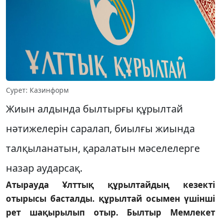
Сурет: Казинформ
Жиын алдында былтырғы құрылтай
нәтижелерін саралап, биылғы жиында
талқыланатын, қаралатын мәселелерге
назар аударсақ.
Атырауда Ұлттық құрылтайдың кезекті
отырысы басталды. құрылтай осымен үшінші
рет шақырылып отыр. Былтыр Мемлекет