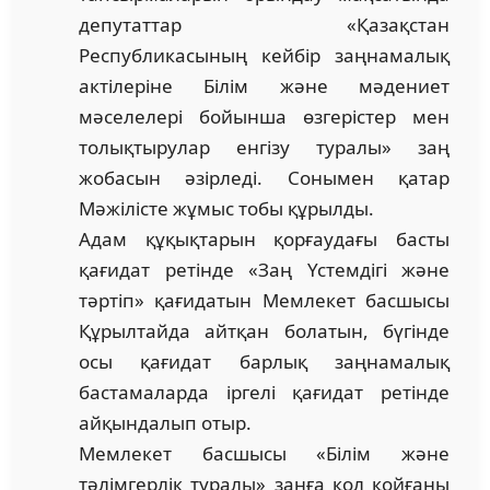
депутаттар «Қазақ­стан
Республикасының кейбір заңнамалық
ак­ті­леріне Білім және мәдениет
мәселелері бойын­ша өзгерістер мен
толықтырулар енгізу туралы» заң
жобасын әзірледі. Сонымен қатар
Мәжілісте жұмыс тобы құрылды.
Адам құқықтарын қорғаудағы басты
қағидат ретінде «Заң Үстемдігі және
тәртіп» қағи­датын Мемлекет басшысы
Құрылтайда айтқан болатын, бүгінде
осы қағидат барлық заң­намалық
бастамаларда іргелі қағидат ретінде
айқындалып отыр.
Мемлекет басшысы «Білім және
тәлімгерлік туралы» заңға қол қойғаны