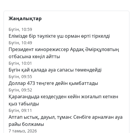
Жаңалықтар
Бүгін, 10:59
Елімізде бір тәулікте үш орман өрті тіркелді
Бүгін, 10:49
Президент кинорежиссер Ардақ Әмірқұловтың
отбасына көңіл айтты
Бүгін, 10:01
Бүгін қай қалада ауа сапасы төмендейді
Бүгін, 09:55
Доллар 473 теңгеге дейін қымбаттады
Бүгін, 09:52
Қарағандыда кездесуден кейін жоғалып кеткен
қыз табылды
Бүгін, 09:11
Аптап ыстық, дауыл, тұман: Сенбіге арналған ауа
райы болжамы
7 тамыз, 2026