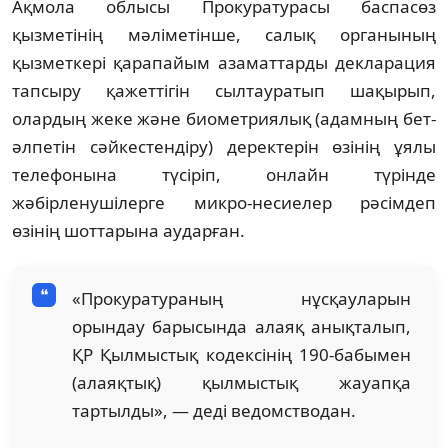
Ақмола облысы Прокуратурасы баспасөз
қызметінің мәліметінше, салық органының
қызметкері қарапайым азаматтарды декларация
тапсыру қажеттігін сылтауратып шақырып,
олардың жеке және биометриялық (адамның бет-
әлпетін сәйкестендіру) деректерін өзінің ұялы
телефонына түсіріп, онлайн түрінде
жәбірленушілерге микро-несиелер рәсімдеп
өзінің шоттарына аударған.
«Прокуратураның нұсқауларын
орындау барысында алаяқ анықталып,
ҚР Қылмыстық кодексінің 190-бабымен
(алаяқтық) қылмыстық жауапқа
тартылды», — деді ведомстводан.