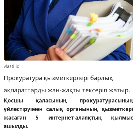
vlasti.io
Прокуратура қызметкерлері барлық
ақпараттарды жан-жақты тексеріп жатыр.
Қосшы қаласының прокуратурасының
үйлестіруімен салық органының қызметкері
жасаған 5 интернет-алаяқтық қылмыс
ашылды.