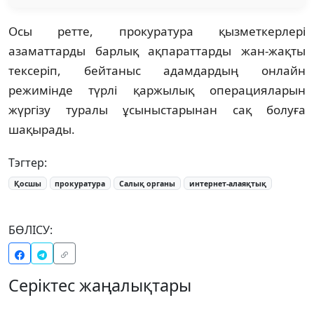
Осы ретте, прокуратура қызметкерлері
азаматтарды барлық ақпараттарды жан-жақты
тексеріп, бейтаныс адамдардың онлайн
режимінде түрлі қаржылық операцияларын
жүргізу туралы ұсыныстарынан сақ болуға
шақырады.
Тэгтер:
Қосшы
прокуратура
Салық органы
интернет-алаяқтық
БӨЛІСУ:
Серіктес жаңалықтары