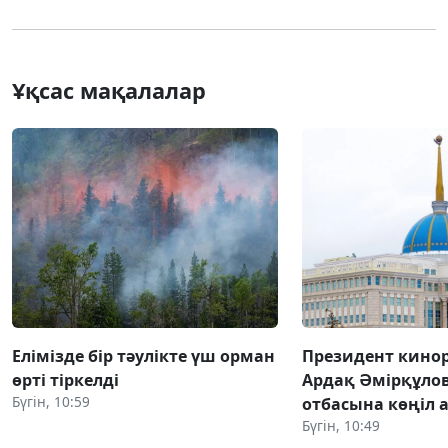
Ұқсас мақалалар
Елімізде бір тәулікте үш орман
Президент кино
өрті тіркелді
Ардақ Әмірқұло
Бүгін, 10:59
отбасына көңіл 
Бүгін, 10:49