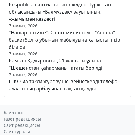
Respublica партиясының өкілдері Түркістан
облысындағы «Балмұздақ» зауытының
ұжымымен кездесті
7 тамыз, 2026
"Нашар нәтиже": Спорт министрлігі "Астана"
баскетбол клубының жабылуына қатысты пікір
білдірді
7 тамыз, 2026
Рамзан Қадыровтың 21 жастағы ұлына
"Шешенстан қаһарманы" атағы берілді
7 тамыз, 2026
ШҚО-да такси жүргізушісі зейнеткерді телефон
алаяғының арбауынан сақтап қалды
Байланыс
Газет редакциясы
Сайт редакциясы
Сайт туралы