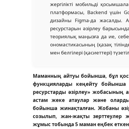
жергілікті мобильді қосымшалар
платформасы, Backend үшін 
дизайны Figma-да жасалды. А
ресурстарын әзірлеу барысында
теориялық маңызға да ие, себе
ономастикасының (қазақ тілінд
мен белгілері (қасиеттері) түзет
Маманның айтуы бойынша, бұл қосы
функцияларды кеңейту бойынша ғ
ресурстарды әзірлеу» жобасының а
астам жеке атаулар және оларды
бойынша жинақталған. Жобаны әзі
созылып, жан-жақты зерттеулер ж
жұмыс тобында 5 маман еңбек еткен