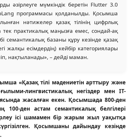
ды әзірлеуге мүмкіндік беретін Flutter 3.0
GoLang программасы қолданылды. Қосымша
лынған нәтижелер қазақ тілінің цифрлық
 тек практикалық маңызға емес, сондай-ақ
бі семантикалық базаны құру кезінде қазақ
егі жалқы есімдердің) кейбір категориялары
іліп, нақтыланады», – дейді маман.
мша «Қазақ тілі мәдениетін арттыру және
ылыми-лингвистикалық негіздер мен IT-
ясында жасалған екен. Қосымшада 800-ден
ң 100-ден астам семантикалық белгілері
рлеу ісі шамамен бір жарым жыл уақытқа
үргізілген. Қосымшаны дайындау кезінде
.