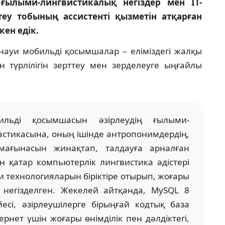
ылыми-лингвистикалық негіздер мен IT-
теу тобының ассистенті қызметін атқарған
ен едік.
науи мобильді қосымшалар – еліміздегі жалқы
н түрлілігін зерттеу мен зерделеуге ыңғайлы
ильді қосымшасын әзірлеудің ғылыми-
астикасына, оның ішінде антропонимдердің,
ағынасын жинақтап, талдауға арналған
 қатар компьютерлік лингвистика әдістері
технологияларын біріктіре отырып, жоғары
 негізделген. Жекелей айтқанда, MySQL 8
есі, әзірлеушілерге бірыңғай кодтық база
ернет үшін жоғары өнімділік пен дәлдіктегі,