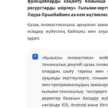
функцияларды кеңейту бойынша ғ
ресурстарды әзірлеу» Ғылыми-зерт
Лаура Орынбаймен аз-кем әңгімелеск
Қазақ ономастикасына арналған зама
есімдер жүйесінің байлығы мен алуа
құрал.
«Қызықты ономастика» моб
техникалық деңгейі қазақ оном
олардың шығу тарихы мен м
ауқымды зерттеулерге, сонымен
мен программалаудың заманауи 
ғылыми-техникалық тәсілдерге
деректер базасын басқару жүй
негізінде iOS, Android және Инт