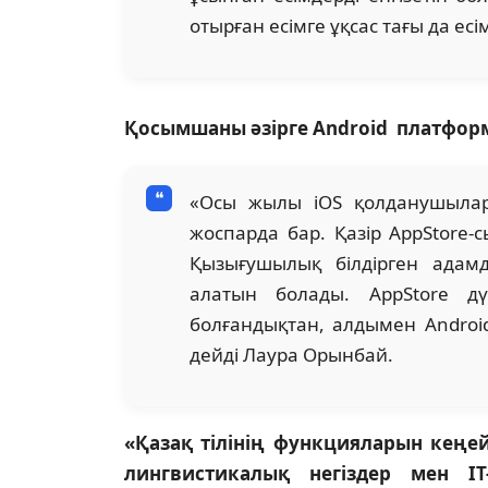
отырған есімге ұқсас тағы да есі
Қосымшаны әзірге Android платфор
«Осы жылы iOS қолданушылар
жоспарда бар. Қазір AppStore-
Қызығушылық білдірген адам
алатын болады. AppStore дүк
болғандықтан, алдымен Androi
дейді Лаура Орынбай.
«Қазақ тілінің функцияларын кеңе
лингвистикалық негіздер мен I