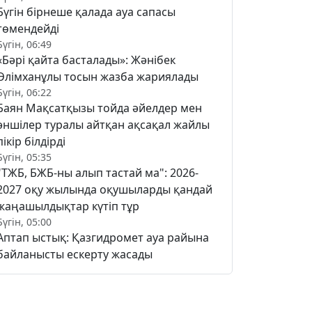
Бүгін бірнеше қалада ауа сапасы
төмендейді
Бүгін, 06:49
«Бәрі қайта басталады»: Жәнібек
Әлімханұлы тосын жазба жариялады
Бүгін, 06:22
Баян Мақсатқызы тойда әйелдер мен
әншілер туралы айтқан ақсақал жайлы
пікір білдірді
Бүгін, 05:35
"ТЖБ, БЖБ-ны алып тастай ма": 2026-
2027 оқу жылында оқушыларды қандай
жаңашылдықтар күтіп тұр
Бүгін, 05:00
Аптап ыстық: Қазгидромет ауа райына
байланысты ескерту жасады