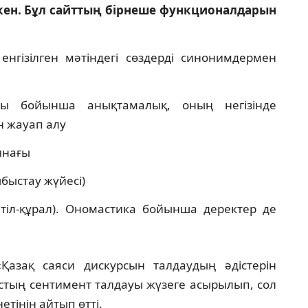
 екен. Бұл сайттың бірнеше функционалдарын
 енгізілген мәтіндегі сөздерді синонимдермен
касы бойынша анықтамалық, оның негізінде
н жауап алу
инағы
дыбыстау жүйесі)
 тіл-құрал). Ономастика бойынша деректер де
Қазақ саяси дискурсын талдаудың әдістерін
рстың сентимент талдауы жүзеге асырылып, сол
тінін айтып өтті.