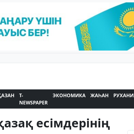
ҚАЗАН
T-
ЭКОНОМИКА
ЖАҺАН
РУХАНИ
NEWSPAPER
азақ есімдерінің