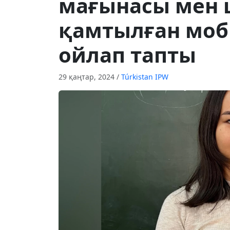
мағынасы мен 
қамтылған моб
ойлап тапты
29 қаңтар, 2024
/
Túrkіstan IPW