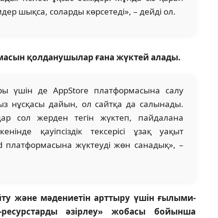
мдер шықса, соларды көрсетеді», – дейді ол.
масын қолданушылар ғана жүктей алады.
ы үшін де AppStore платформасына салу
сыз нұсқасы дайын, ол сайтқа да салынады.
дар сол жерден тегін жүктеп, пайдалана
енінде қауіпсіздік тексерісі ұзақ уақыт
d платформасына жүктеуді жөн санадық», –
йту және мәдениетін арттыру үшін ғылыми-
T-ресурстарды әзірлеу» жобасы бойынша