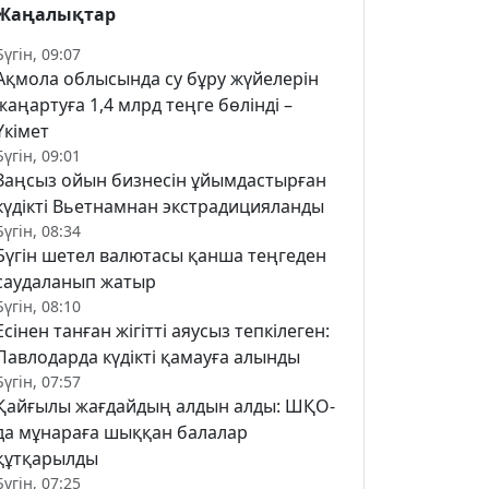
Жаңалықтар
Бүгін, 09:07
Ақмола облысында су бұру жүйелерін
жаңартуға 1,4 млрд теңге бөлінді –
Үкімет
Бүгін, 09:01
Заңсыз ойын бизнесін ұйымдастырған
күдікті Вьетнамнан экстрадицияланды
Бүгін, 08:34
Бүгін шетел валютасы қанша теңгеден
саудаланып жатыр
Бүгін, 08:10
Есінен танған жігітті аяусыз тепкілеген:
Павлодарда күдікті қамауға алынды
Бүгін, 07:57
Қайғылы жағдайдың алдын алды: ШҚО-
да мұнараға шыққан балалар
құтқарылды
Бүгін, 07:25