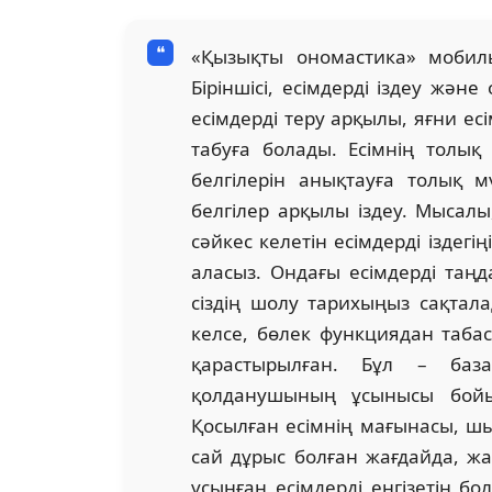
«Қызықты ономастика» мобиль
Біріншісі, есімдерді іздеу жән
есімдерді теру арқылы, яғни есі
табуға болады. Есімнің толы
белгілерін анықтауға толық м
белгілер арқылы іздеу. Мысалы,
сәйкес келетін есімдерді іздегі
аласыз. Ондағы есімдерді таң
сіздің шолу тарихыңыз сақтала
келсе, бөлек функциядан табас
қарастырылған. Бұл – баз
қолданушының ұсынысы бойы
Қосылған есімнің мағынасы, шы
сай дұрыс болған жағдайда, жа
ұсынған есімдерді енгізетін бо