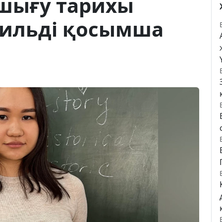
шығу тарихы
ильді қосымша