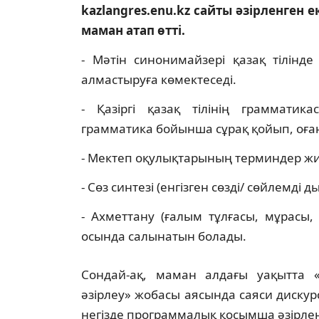
kazlangres.enu.kz сайты әзірленген
маман атап өтті.
- Мәтін синонимайзері қазақ тілінде
алмастыруға көмектеседі.
- Қазіргі қазақ тілінің граммати
грамматика бойынша сұрақ қойып, оға
- Мектеп оқулықтарының терминдер ж
- Сөз синтезі (енгізген сөзді/ сөйлемді 
- Ахметтану (ғалым тұлғасы, мұрасы,
осында салынатын болады.
Сондай-ақ, маман алдағы уақытта «
әзірлеу» жобасы аясында саяси диску
негізде программалық қосымша әзірлене