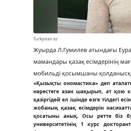
Turkystan.kz
Жуырда Л.Гумилев атындағы Еураз
мамандары қазақ есімдерінің м
мобильді қосымшаны қолданысқа 
«Қызықты ономастика» деп атала
нәрестеге азан шақырып, ат қою кез
қазіргідей ел ішінде өзге тілдегі ес
жобаның қазақ есімдерін насихатт
қосатыны анық. Осы ретте біз б
университетінің 1 курс докторан