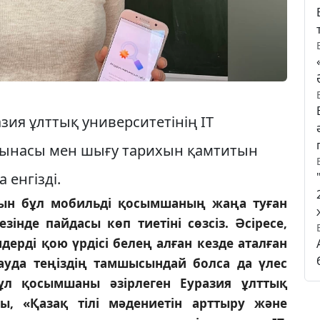
ия ұлттық университетінің IT
ағынасы мен шығу тарихын қамтитын
енгізді.
тын бұл мобильді қосымшаның жаңа туған
інде пайдасы көп тиетіні сөзсіз. Әсіресе,
імдерді қою үрдісі белең алған кезде аталған
ауда теңіздің тамшысындай болса да үлес
ұл қосымшаны әзірлеген Еуразия ұлттық
ты, «Қазақ тілі мәдениетін арттыру және