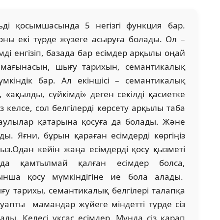
ді қосымшасында 5 негізгі функция бар.
е оны екі түрде жүзеге асыруға болады. Ол –
мді енгізіп, базада бар есімдер арқылы оңай
қ мағынасын, шығу тарихын, семантикалық
үмкіндік бар. Ал екіншісі – семантикалық
 «ақылды, сүйкімді» деген секілді қасиетке
ңіз келсе, сол белгілерді көрсету арқылы таба
даулылар қатарына қосуға да болады. Және
ды. Яғни, бұрын қараған есімдерді көргіңіз
ыз.Одан кейін жаңа есімдерді қосу қызметі
ада қамтылмай қалған есімдер болса,
нша қосу мүмкіндігіне ие бола алады.
ғу тарихы, семантикалық белгілері талапқа
уапты мамандар жүйеге міндетті түрде сіз
лады. Келесі ұқсас есімдер. Мұнда сіз қарап