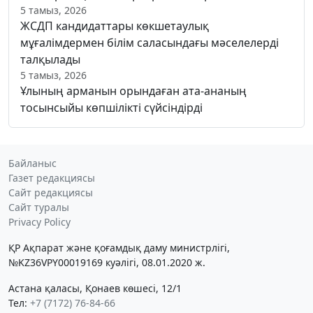
5 тамыз, 2026
ЖСДП кандидаттары көкшетаулық
мұғалімдермен білім саласындағы мәселелерді
талқылады
5 тамыз, 2026
Ұлының арманын орындаған ата-ананың
тосынсыйы көпшілікті сүйсіндірді
Байланыс
Газет редакциясы
Сайт редакциясы
Сайт туралы
Privacy Policy
ҚР Ақпарат және қоғамдық даму министрлігі,
№KZ36VPY00019169 куәлігі, 08.01.2020 ж.
Астана қаласы, Қонаев көшесі, 12/1
Тел:
+7 (7172) 76-84-66