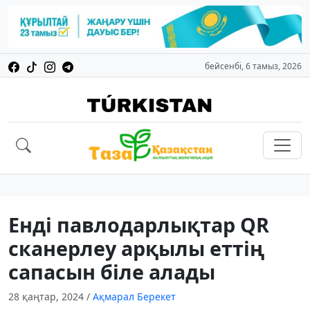
бейсенбі, 6 тамыз, 2026
Енді павлодарлықтар QR
сканерлеу арқылы еттің
сапасын біле алады
28 қаңтар, 2024
/
Ақмарал Берекет