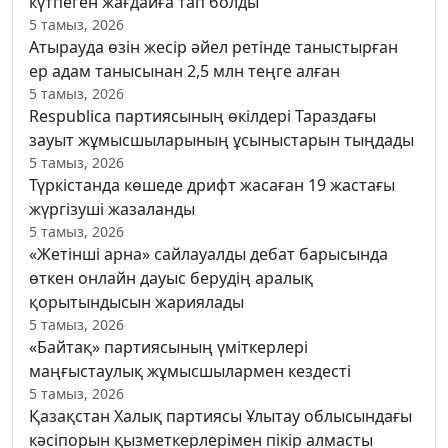
күтпеген жағдайға тап болды
5 тамыз, 2026
Атырауда өзін жесір әйел ретінде таныстырған
ер адам танысынан 2,5 млн теңге алған
5 тамыз, 2026
Respublica партиясының өкілдері Тараздағы
зауыт жұмысшыларының ұсыныстарын тыңдады
5 тамыз, 2026
Түркістанда көшеде дрифт жасаған 19 жастағы
жүргізуші жазаланды
5 тамыз, 2026
«Жетінші арна» сайлауалды дебат барысында
өткен онлайн дауыс берудің аралық
қорытындысын жариялады
5 тамыз, 2026
«Байтақ» партиясының үміткерлері
маңғыстаулық жұмысшылармен кездесті
5 тамыз, 2026
Қазақстан Халық партиясы Ұлытау облысындағы
кәсіпорын қызметкерлерімен пікір алмасты