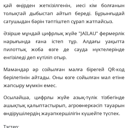
қай өңірден жеткізілгенін, иесі кім болғанын
толықтай дыбыстап айтып береді. Бұрынғыдай
сатушыдан бәрін тәптіштеп сұрап жатпайсыз.
Әзірше мұндай цифрлық жүйе "JAILAU" фермерлік
нарығында ғана істеп тұр. Алдағы уақытта
пилоттық жоба өзге де сауда нүктелерінде
енгізіледі деп күтіліп отыр.
Мамандар әр сойылған малға бірегей QR-код
берілетінін айтады. Оны өзге сойылған мал етіне
жапсыру мүмкін емес.
Осылайша, цифрлы жүйе азық-түлік тізбегінде
ашықтық қалыптастырып, агроөнеркәсіп тауарын
өндірушілердің жауапкершілігін күшейте түспек.
Тэгтер: