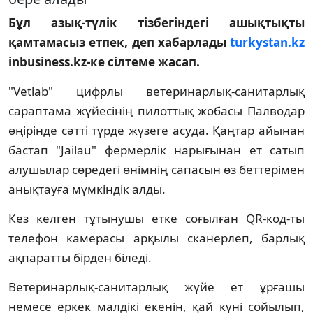
Бұл азық-түлік тізбегіндегі ашықтықты
қамтамасыз етпек, деп хабарлады
turkystan.kz
inbusiness.kz-ке сілтеме жасап.
"Vetlab" цифрлы ветеринарлық-санитарлық
сараптама жүйесінің пилоттық жобасы Палводар
өңірінде сәтті түрде жүзеге асуда. Қаңтар айынан
бастап "Jailau" фермерлік нарығынан ет сатып
алушылар сөредегі өнімнің сапасын өз беттерімен
анықтауға мүмкіндік алды.
Кез келген тұтынушы етке соғылған QR-код-ты
телефон камерасы арқылы сканерлеп, барлық
ақпаратты бірден біледі.
Ветеринарлық-санитарлық жүйе ет ұрғашы
немесе еркек малдікі екенін, қай күні сойылып,