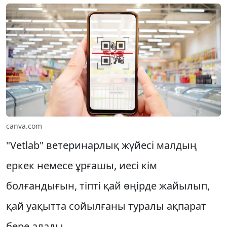
canva.com
"Vetlab" ветеринарлық жүйесі малдың
еркек немесе ұрғашы, иесі кім
болғандығын, тіпті қай өңірде жайылып,
қай уақытта сойылғаны туралы ақпарат
бере алады