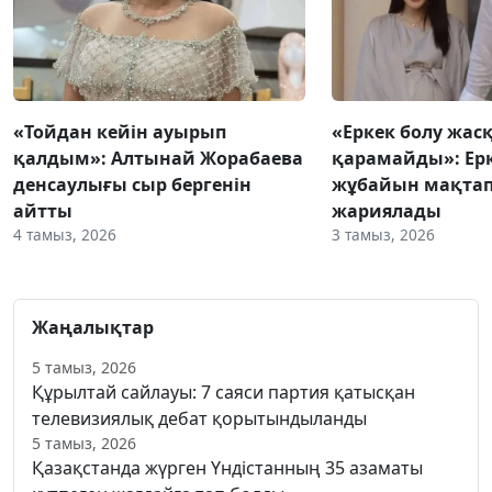
«Тойдан кейін ауырып
«Еркек болу жас
қалдым»: Алтынай Жорабаева
қарамайды»: Ер
денсаулығы сыр бергенін
жұбайын мақтап,
айтты
жариялады
4 тамыз, 2026
3 тамыз, 2026
Жаңалықтар
5 тамыз, 2026
Құрылтай сайлауы: 7 саяси партия қатысқан
телевизиялық дебат қорытындыланды
5 тамыз, 2026
Қазақстанда жүрген Үндістанның 35 азаматы