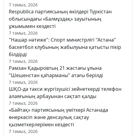
7 тамыз, 2026
Respublica партиясының өкілдері Түркістан
облысындағы «Балмұздақ» зауытының
ұжымымен кездесті
7 тамыз, 2026
"Нашар нәтиже": Спорт министрлігі "Астана"
баскетбол клубының жабылуына қатысты пікір
білдірді
7 тамыз, 2026
Рамзан Қадыровтың 21 жастағы ұлына
"Шешенстан қаһарманы" атағы берілді
7 тамыз, 2026
ШҚО-да такси жүргізушісі зейнеткерді телефон
алаяғының арбауынан сақтап қалды
7 тамыз, 2026
«Байтақ» партиясының үміткері Астанада
өнеркәсіп және денсаулық сақтау
қызметкерлерімен кездесті
7 тамыз, 2026