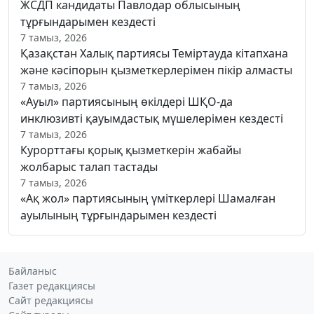
ЖСДП кандидаты Павлодар облысының
тұрғындарымен кездесті
7 тамыз, 2026
Қазақстан Халық партиясы Теміртауда кітапхана
және кәсіпорын қызметкерлерімен пікір алмасты
7 тамыз, 2026
«Ауыл» партиясының өкілдері ШҚО-да
инклюзивті қауымдастық мүшелерімен кездесті
7 тамыз, 2026
Курорттағы қорық қызметкерін жабайы
жолбарыс талап тастады
7 тамыз, 2026
«Ақ жол» партиясының үміткерлері Шамалған
ауылының тұрғындарымен кездесті
Байланыс
Газет редакциясы
Сайт редакциясы