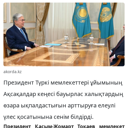
akorda.kz
Президент Түркі мемлекеттері ұйымының
Ақсақалдар кеңесі бауырлас халықтардың
өзара ықпалдастығын арттыруға елеулі
үлес қосатынына сенім білдірді.
Президент Қасым-Жомарт Тоқаев мемлекет