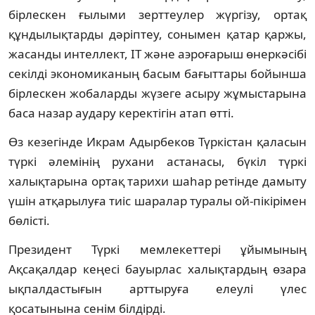
бірлескен ғылыми зерттеулер жүргізу, ортақ
құндылықтарды дәріптеу, сонымен қатар қаржы,
жасанды интеллект, IT және аэроғарыш өнеркәсібі
секілді экономиканың басым бағыттары бойынша
бірлескен жобаларды жүзеге асыру жұмыстарына
баса назар аудару керектігін атап өтті.
Өз кезегінде Икрам Адырбеков Түркістан қаласын
түркі әлемінің рухани астанасы, бүкіл түркі
халықтарына ортақ тарихи шаһар ретінде дамыту
үшін атқарылуға тиіс шаралар туралы ой-пікірімен
бөлісті.
Президент Түркі мемлекеттері ұйымының
Ақсақалдар кеңесі бауырлас халықтардың өзара
ықпалдастығын арттыруға елеулі үлес
қосатынына сенім білдірді.