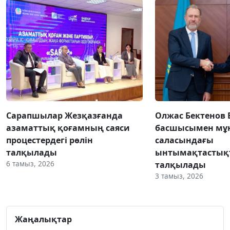
Сарапшылар Жезқазғанда
Олжас Бектенов 
азаматтық қоғамның саяси
басшысымен мұн
процестердегі рөлін
саласындағы
талқылады
ынтымақтастық
6 тамыз, 2026
талқылады
3 тамыз, 2026
Жаңалықтар