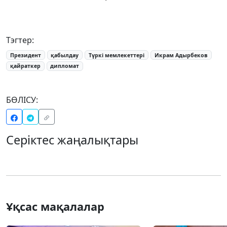
Тэгтер:
Президент
қабылдау
Түркі мемлекеттері
Икрам Адырбеков
қайраткер
дипломат
БӨЛІСУ:
Серіктес жаңалықтары
Ұқсас мақалалар