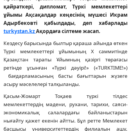
қайраткері, дипломат, Түркі мемлекеттері
ұйымы Ақсақалдар кеңесінің мүшесі Икрам
Адырбековті қабылдады, деп хабарлады
turkystan.kz
Ақордаға сілтеме жасап.
Кездесу барысында былтыр қараша айында өткен
Түркі мемлекеттері ұйымының X cаммитінде
Қазақстан тарапы Ұйымның қазіргі төрағасы
ретінде ұсынған «Түркі дәуірі!» («TURKTIME!»)
бағдарламасының басты бағыттарын жүзеге
асыру мәселелері талқыланды.
Қасым-Жомарт Тоқаев түркі тілдес
мемлекеттердің мәдени, рухани, тарихи, саяси-
экономикалық салалардағы байланыстарын
нығайту қажет екенін айтты. Бұл ретте Мемлекет
басшысы университеттердің филиалын ашу,