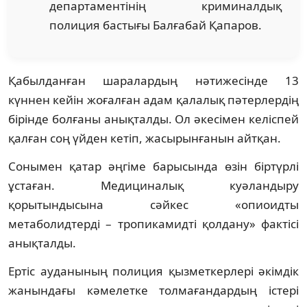
департаментінің криминалдық
полиция бастығы Балғабай Қапаров.
Қабылданған шаралардың нәтижесінде 13
күннен кейін жоғалған адам қалалық пәтерлердің
бірінде болғаны анықталды. Ол әкесімен келіспей
қалған соң үйден кетіп, жасырынғанын айтқан.
Сонымен қатар әңгіме барысында өзін біртүрлі
ұстаған. Медициналық куәландыру
қорытындысына сәйкес «опиоидты
метаболидтерді – тропикамидті қолдану» фактісі
анықталды.
Ертіс ауданының полиция қызметкерлері әкімдік
жанындағы кәмелетке толмағандардың істері