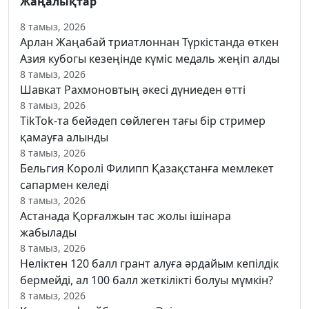
Жаңалықтар
8 тамыз, 2026
Арлан Жаңабай триатлоннан Түркістанда өткен
Азия кубогы кезеңінде күміс медаль жеңіп алды
8 тамыз, 2026
Шавкат Рахмоновтың әкесі дүниеден өтті
8 тамыз, 2026
TikTok-та бейәдеп сөйлеген тағы бір стример
қамауға алынды
8 тамыз, 2026
Бельгия Королі Филипп Қазақстанға мемлекет
сапармен келеді
8 тамыз, 2026
Астанада Қорғалжын тас жолы ішінара
жабылады
8 тамыз, 2026
Неліктен 120 балл грант алуға әрдайым кепілдік
бермейді, ал 100 балл жеткілікті болуы мүмкін?
8 тамыз, 2026