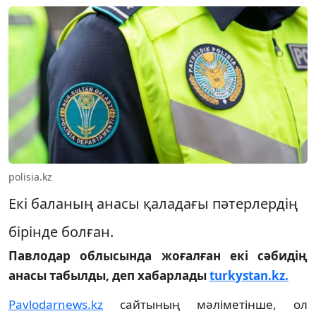
polisia.kz
Екі баланың анасы қаладағы пәтерлердің
бірінде болған.
Павлодар облысында жоғалған екі сәбидің
анасы табылды, деп хабарлады
turkystan.kz.
Pavlodarnews.kz
сайтының мәліметінше, ол