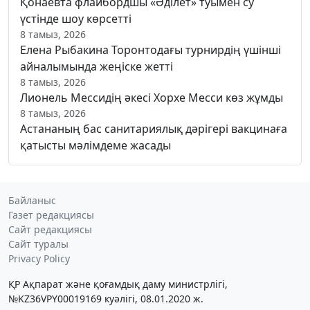
Қонаевта флайбордшы «Әділет» туымен су
үстінде шоу көрсетті
8 тамыз, 2026
Елена Рыбакина Торонтодағы турнирдің үшінші
айналымында жеңіске жетті
8 тамыз, 2026
Лионель Мессидің әкесі Хорхе Месси көз жұмды
8 тамыз, 2026
Астананың бас санитариялық дәрігері вакцинаға
қатысты мәлімдеме жасады
Байланыс
Газет редакциясы
Сайт редакциясы
Сайт туралы
Privacy Policy
ҚР Ақпарат және қоғамдық даму министрлігі,
№KZ36VPY00019169 куәлігі, 08.01.2020 ж.