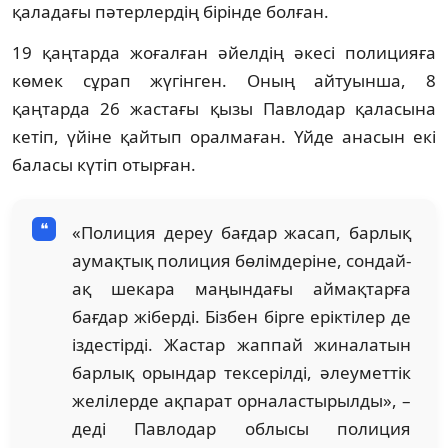
қаладағы пәтерлердің бірінде болған.
19 қаңтарда жоғалған әйелдің әкесі полицияға
көмек сұрап жүгінген. Оның айтуынша, 8
қаңтарда 26 жастағы қызы Павлодар қаласына
кетіп, үйіне қайтып оралмаған. Үйде анасын екі
баласы күтіп отырған.
«Полиция дереу бағдар жасап, барлық
аумақтық полиция бөлімдеріне, сондай-
ақ шекара маңындағы аймақтарға
бағдар жіберді. Бізбен бірге еріктілер де
іздестірді. Жастар жаппай жиналатын
барлық орындар тексерілді, әлеуметтік
желілерде ақпарат орналастырылды», –
деді Павлодар облысы полиция