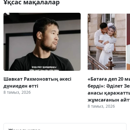
Ұқсас мақалалар
Шавкат Рахмоновтың әкесі
«Батаға деп 20 
дүниеден өтті
берді»: Әділет З
8 тамыз, 2026
анасы қаражатт
жұмсағанын ай
8 тамыз, 2026