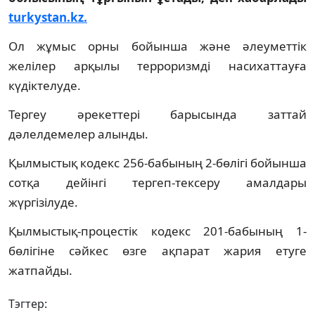
turkystan.kz.
Ол жұмыс орны бойынша және әлеуметтік
желілер арқылы терроризмді насихаттауға
күдіктелуде.
Тергеу әрекеттері барысында заттай
дәлелдемелер алынды.
Қылмыстық кодекс 256-бабының 2-бөлігі бойынша
сотқа дейінгі тергеп-тексеру амалдары
жүргізілуде.
Қылмыстық-процестік кодекс 201-бабының 1-
бөлігіне сәйкес өзге ақпарат жария етуге
жатпайды.
Тэгтер: