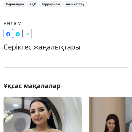
Қарағанды
ҰҚК
Терроризм
насихаттау
БӨЛІСУ:
Серіктес жаңалықтары
Ұқсас мақалалар