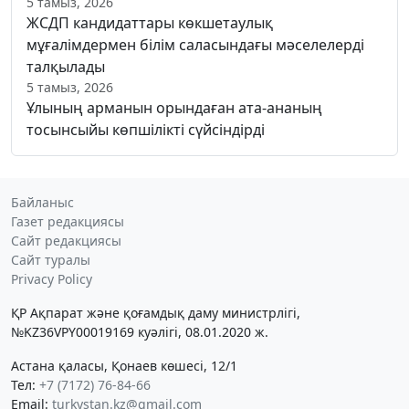
5 тамыз, 2026
ЖСДП кандидаттары көкшетаулық
мұғалімдермен білім саласындағы мәселелерді
талқылады
5 тамыз, 2026
Ұлының арманын орындаған ата-ананың
тосынсыйы көпшілікті сүйсіндірді
Байланыс
Газет редакциясы
Сайт редакциясы
Сайт туралы
Privacy Policy
ҚР Ақпарат және қоғамдық даму министрлігі,
№KZ36VPY00019169 куәлігі, 08.01.2020 ж.
Астана қаласы, Қонаев көшесі, 12/1
Тел:
+7 (7172) 76-84-66
Email:
turkystan.kz@gmail.com