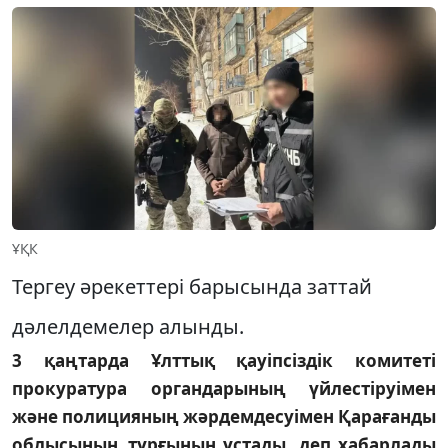
ҰҚК
Тергеу әрекеттері барысында заттай
дәлелдемелер алынды.
3 қаңтарда Ұлттық қауіпсіздік комитеті
прокуратура органдарының үйлестіруімен
және полицияның жәрдемдесуімен Қарағанды
облысының тұрғынын ұстады, деп хабарлады