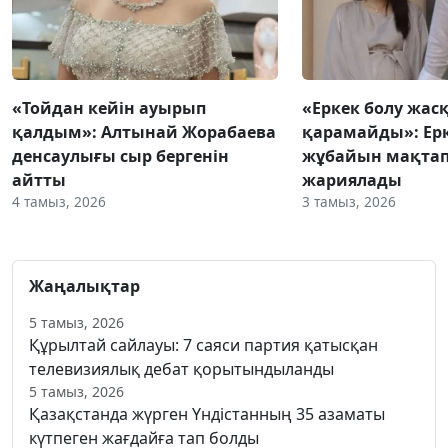
«Тойдан кейін ауырып
«Еркек болу жас
қалдым»: Алтынай Жорабаева
қарамайды»: Ер
денсаулығы сыр бергенін
жұбайын мақтап,
айтты
жариялады
4 тамыз, 2026
3 тамыз, 2026
Жаңалықтар
5 тамыз, 2026
Құрылтай сайлауы: 7 саяси партия қатысқан
телевизиялық дебат қорытындыланды
5 тамыз, 2026
Қазақстанда жүрген Үндістанның 35 азаматы
күтпеген жағдайға тап болды