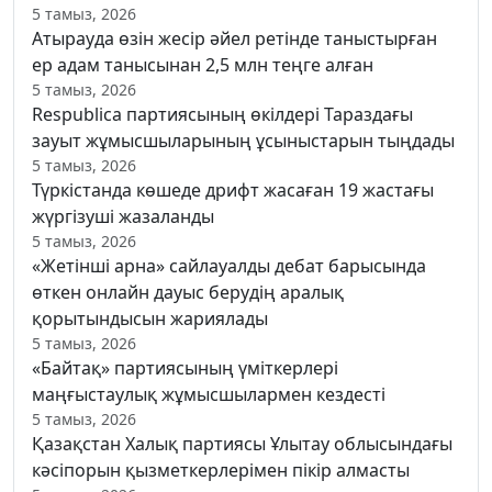
5 тамыз, 2026
Атырауда өзін жесір әйел ретінде таныстырған
ер адам танысынан 2,5 млн теңге алған
5 тамыз, 2026
Respublica партиясының өкілдері Тараздағы
зауыт жұмысшыларының ұсыныстарын тыңдады
5 тамыз, 2026
Түркістанда көшеде дрифт жасаған 19 жастағы
жүргізуші жазаланды
5 тамыз, 2026
«Жетінші арна» сайлауалды дебат барысында
өткен онлайн дауыс берудің аралық
қорытындысын жариялады
5 тамыз, 2026
«Байтақ» партиясының үміткерлері
маңғыстаулық жұмысшылармен кездесті
5 тамыз, 2026
Қазақстан Халық партиясы Ұлытау облысындағы
кәсіпорын қызметкерлерімен пікір алмасты