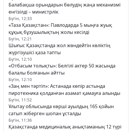
Балабақша орындарын бөлудің жаңа механизмі
енгізілді – министрлік
Бүгін, 12:33
«Таза Қазақстан»: Павлодарда 5 мыңға жуық
құқық бұзушылықтың жолы кесілді
Бүгін, 12:21
Шығыс Қазақстанда жол жөндейтін көліктің
жүргізушісі қаза тапты
Бүгін, 12:10
«Отбасым толықты»: Белгілі актер 50 жасында
балалы болғанын айтты
Бүгін, 12:10
«Заң мен тәртіп»: Астанада көпір астында
пиротехника қолданған азамат қамауға алынды
Бүгін, 11:52
Ұлытау облысында көрші ауылдың 165 қойын
сатып жіберген шопан ұсталды
Бүгін, 11:36
Қазақстанда медициналық анықтаманың 12 түрі