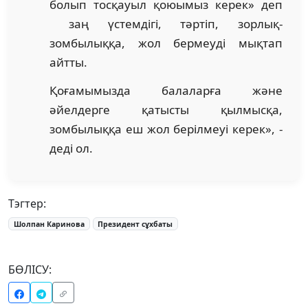
болып тосқауыл қоюымыз керек» деп
заң үстемдігі, тәртіп, зорлық-
зомбылыққа, жол бермеуді мықтап
айтты.
Қоғамымызда балаларға және
әйелдерге қатысты қылмысқа,
зомбылыққа еш жол берілмеуі керек», -
деді ол.
Тэгтер:
Шолпан Каринова
Президент сұхбаты
БӨЛІСУ: