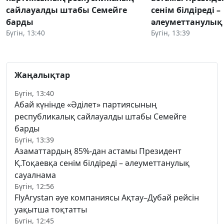
сайлауалды штабы Семейге
сенім білдіреді –
барды
әлеуметтанулық
Бүгін, 13:40
Бүгін, 13:39
Жаңалықтар
Бүгін, 13:40
Абай күнінде «Әділет» партиясының
республикалық сайлауалды штабы Семейге
барды
Бүгін, 13:39
Азаматтардың 85%-дан астамы Президент
Қ.Тоқаевқа сенім білдіреді – әлеуметтанулық
сауалнама
Бүгін, 12:56
FlyArystan әуе компаниясы Ақтау–Дубай рейсін
уақытша тоқтатты
Бүгін, 12:45