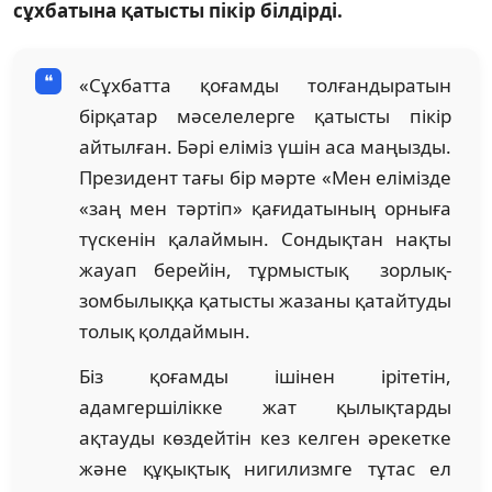
сұхбатына қатысты пікір білдірді.
«Сұхбатта қоғамды толғандыратын
бірқатар мәселелерге қатысты пікір
айтылған. Бәрі еліміз үшін аса маңызды.
Президент тағы бір мәрте «Мен елімізде
«заң мен тәртіп» қағидатының орныға
түскенін қалаймын. Сондықтан нақты
жауап берейін, тұрмыстық зорлық-
зомбылыққа қатысты жазаны қатайтуды
толық қолдаймын.
Біз қоғамды ішінен ірітетін,
адамгершілікке жат қылықтарды
ақтауды көздейтін кез келген әрекетке
және құқықтық нигилизмге тұтас ел