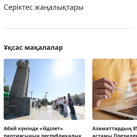
Серіктес жаңалықтары
Ұқсас мақалалар
Абай күнінде «Әділет»
Азаматтардың 8
партиясының республикалық
астамы Президен