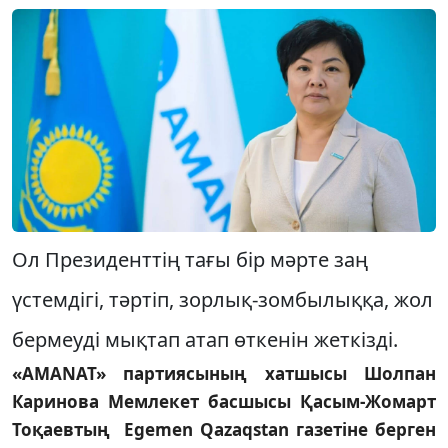
Ол Президенттің тағы бір мәрте заң
үстемдігі, тәртіп, зорлық-зомбылыққа, жол
бермеуді мықтап атап өткенін жеткізді.
«AMANAT» партиясының хатшысы Шолпан
Каринова Мемлекет басшысы Қасым-Жомарт
Тоқаевтың Egemen Qazaqstan газетіне берген