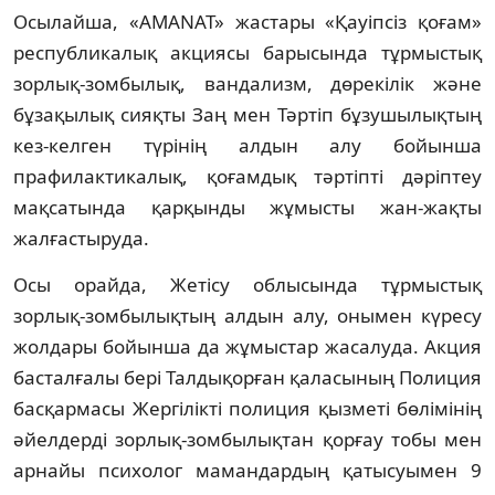
Осылайша, «AMANAT» жастары «Қауіпсіз қоғам»
республикалық акциясы барысында тұрмыстық
зорлық-зомбылық, вандализм, дөрекілік және
бұзақылық сияқты Заң мен Тәртіп бұзушылықтың
кез-келген түрінің алдын алу бойынша
прафилактикалық, қоғамдық тәртіпті дәріптеу
мақсатында қарқынды жұмысты жан-жақты
жалғастыруда.
Осы орайда, Жетісу облысында тұрмыстық
зорлық-зомбылықтың алдын алу, онымен күресу
жолдары бойынша да жұмыстар жасалуда. Акция
басталғалы бері Талдықорған қаласының Полиция
басқармасы Жергілікті полиция қызметі бөлімінің
әйелдерді зорлық-зомбылықтан қорғау тобы мен
арнайы психолог мамандардың қатысуымен 9