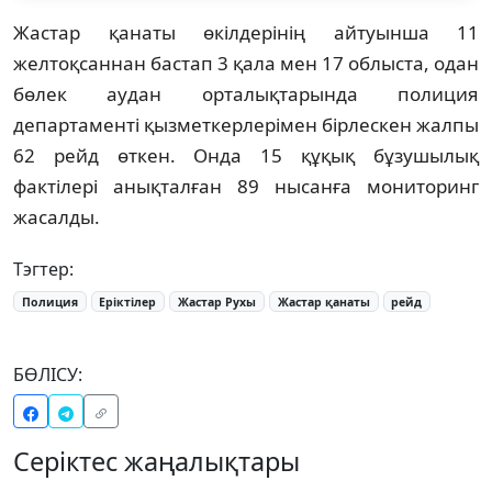
Жастар қанаты өкілдерінің айтуынша 11
желтоқсаннан бастап 3 қала мен 17 облыста, одан
бөлек аудан орталықтарында полиция
департаменті қызметкерлерімен бірлескен жалпы
62 рейд өткен. Онда 15 құқық бұзушылық
фактілері анықталған 89 нысанға мониторинг
жасалды.
Тэгтер:
Полиция
Еріктілер
Жастар Рухы
Жастар қанаты
рейд
БӨЛІСУ:
Серіктес жаңалықтары