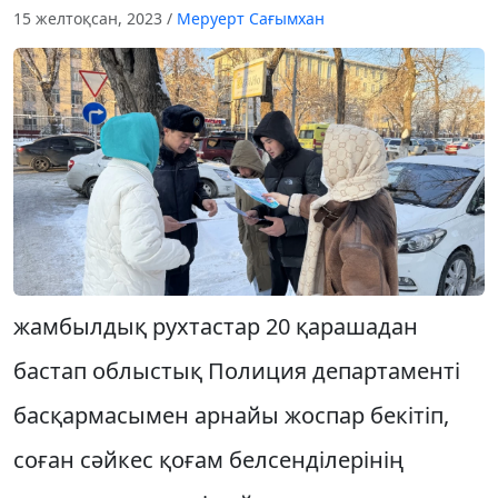
15 желтоқсан, 2023
/
Меруерт Сағымхан
жамбылдық рухтастар 20 қарашадан
бастап облыстық Полиция департаменті
басқармасымен арнайы жоспар бекітіп,
соған сәйкес қоғам белсенділерінің