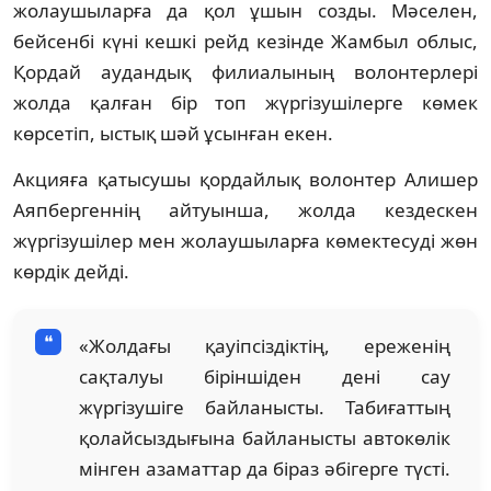
жолаушыларға да қол ұшын созды. Мәселен,
бейсенбі күні кешкі рейд кезінде Жамбыл облыс,
Қордай аудандық филиалының волонтерлері
жолда қалған бір топ жүргізушілерге көмек
көрсетіп, ыстық шәй ұсынған екен.
Акцияға қатысушы қордайлық волонтер Алишер
Аяпбергеннің айтуынша, жолда кездескен
жүргізушілер мен жолаушыларға көмектесуді жөн
көрдік дейді.
«Жолдағы қауіпсіздіктің, ереженің
сақталуы біріншіден дені сау
жүргізушіге байланысты. Табиғаттың
қолайсыздығына байланысты автокөлік
мінген азаматтар да біраз әбігерге түсті.