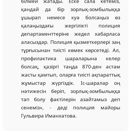
білмей жатады. Еске сала кетеміз,
қандай да бір зорлық-зомбылыққа
ұшырап немесе куә болсаңыз өз
қалаңыздағы жергілікті полиция
департаменттеріне жедел хабарласа
аласыздар. Полиция қызметкерлері заң
тұрғысынан тиісті көмек көрсетеді. Ал,
профилактика шараларына келер
болсақ, қазіргі таңда 870-ден астам
жасты қамтып, оларға тиісті ақпараттық
жұмыстар жүргіздік. Іс-шаралар оң
нәтижесін беріп, зорлық-зомбылыққа
тап болу фактілерін азайтамыз деп
сенеміз», - деді полиция майоры
Гульвира Иманхатова.