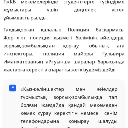
ТжКБ мекемелерінде студенттерге түсіндірме
жұмыстары үшін дөңгелек үстел
ұйымдастырылды.
Талдықорған қалалық Полиция басқармасы
Жергілікті полиция қызметі бөлімінің әйелдерді
зорлық-зомбылықтан қорғау тобының аға
инспекторы, полиция майоры Гульвира
Иманхатованың айтуынша шаралар барысында
жастарға керекті ақпаратты жеткізудеміз дейді.
«Қыз-келіншектер мен әйелдер
тұрмыстық зорлық-зомбылыққа тап
болған жағдайда қандай мекемеден
көмек сұрау керектігін немесе сенім
телефондарына қоңырау шалуды