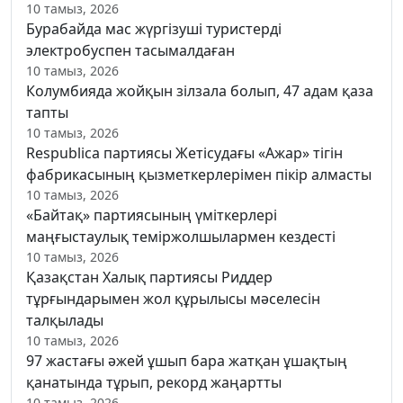
10 тамыз, 2026
Бурабайда мас жүргізуші туристерді
электробуспен тасымалдаған
10 тамыз, 2026
Колумбияда жойқын зілзала болып, 47 адам қаза
тапты
10 тамыз, 2026
Respublica партиясы Жетісудағы «Ажар» тігін
фабрикасының қызметкерлерімен пікір алмасты
10 тамыз, 2026
«Байтақ» партиясының үміткерлері
маңғыстаулық теміржолшылармен кездесті
10 тамыз, 2026
Қазақстан Халық партиясы Риддер
тұрғындарымен жол құрылысы мәселесін
талқылады
10 тамыз, 2026
97 жастағы әжей ұшып бара жатқан ұшақтың
қанатында тұрып, рекорд жаңартты
10 тамыз, 2026