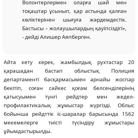
Волонтерлермен оларға шәй мен
тоқаштар ұсынып, қар астында қалған
көліктерінен шығуға жәрдемдестік.
Бастысы – жолаушылардың қауіпсіздігі»,
- дейді Алишер Аяпберген.
Айта кету керек, жамбылдық рухтастар 20
қарашадан бастап облыстық Полиция
департаменті басқармасымен арнайы жоспар
бекітіп, соған сәйкес қоғам белсенділерінің
қатысуымен түнгі рейдтер мен жедел-
профилактикалық жұмыстар жүргізді. Облыс
бойынша рейдттік іс-шаралар барысында 1562
мекемелерге тиісті түсіндіру жұмыстары
ұйымдастырылды.