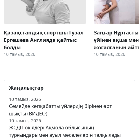
Қазақстандық спортшы Гузал
Заңғар Нұртаст
Ергешева Англияда қайтыс
үйінен ақша мен
болды
жоғалғанын айт
10 тамыз, 2026
10 тамыз, 2026
Жаңалықтар
10 тамыз, 2026
Семейде көпқабатты үйлердің бірінен өрт
шықты (ВИДЕО)
10 тамыз, 2026
ЖСДП өкілдері Ақмола облысының
тұрғындарымен ауыл мәселелерін талқылады