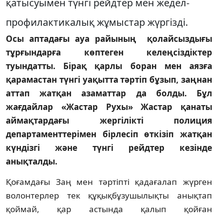
қатысуымен түнгі рейдтер мен жедел-
профилактикалық жұмыстар жүргізді.
Осы аптадағы ауа райының қолайсыздығы
тұрғындарға көптеген келеңсіздіктер
туындатты. Бірақ қарлы боран мен аязға
қарамастан түнгі уақытта тәртіп бұзып, заңнан
аттап жатқан азаматтар да болды. Бұл
жағдайлар «Жастар Рухы» Жастар қанаты
аймақтардағы жергілікті полиция
департаменттерімен бірлесіп өткізіп жатқан
күндізгі және түнгі рейдтер кезінде
анықталды.
Қоғамдағы Заң мен тәртіпті қадағалап жүрген
волонтерлер тек құқықбұзушылықты анықтап
қоймай, қар астында қалып қойған