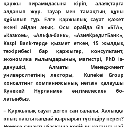
қаржы пирамидасына кі­ріп, алаяқтарға
алданып жүр. Тауар мен тамақтың құны
құбылып тұр. Елге қаржылық сауат қажет
екені ай­дан анық. Осы орайда біз «БТА»,
«Казком», «Альфа-банк», «АзияКредитБанк»,
Kaspi Bank-терде қызмет ет­кен, 15 жылдық
тәжірибесі бар қаржыгер, кон­суль­тант,
экономика ғылымдарының магистрі, PhD із­
дену­шісі, Алматы Менеджмент
университетінің лек­торы, Kunekei Group
консалтинг компаниясының не­гізін қалаушы
Күнекей Нұрланмен әңгімелескен бо­
латынбыз.
– Қаржылық сауат деген сан салалы. Халыққа
оның нақ­ты қандай қырларын тү­сіндіру керек?
Немесе сұ­рақ­ты бас­қаша қояйын: қоғамға қай