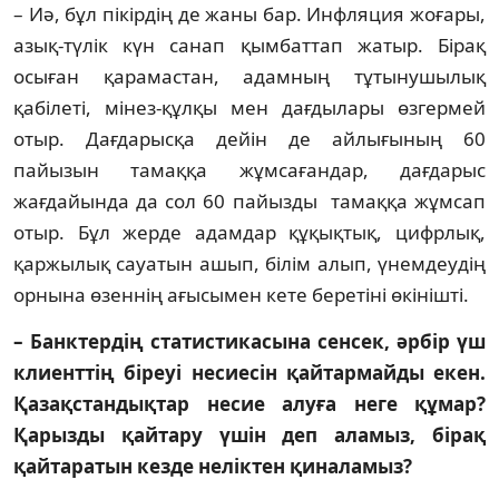
– Иә, бұл пікірдің де жаны бар. Инфляция жо­ғары,
азық-түлік күн санап қымбаттап жа­тыр. Бірақ
осыған қарамастан, адамның тұ­ты­ну­шылық
қабілеті, мінез-құлқы мен дағдылары өз­гермей
отыр. Дағдарысқа дейін де айлы­ғының 60
пайызын тамаққа жұмсағандар, дағ­дарыс
жағдайында да сол 60 пайызды та­мақ­қа жұмсап
отыр. Бұл жерде адамдар құқық­тық, цифрлық,
қаржылық сауатын ашып, білім алып, үнемдеудің
орнына өзеннің ағысымен кете беретіні өкінішті.
– Банктердің статистикасына сенсек, әрбір үш
клиенттің біреуі несиесін қай­тар­майды екен.
Қазақстандықтар несие алу­ға неге құмар?
Қарызды қайтару үшін деп аламыз, бірақ
қайтаратын кезде не­лік­тен қиналамыз?