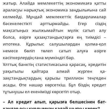
жатыр. Алайда мемлекеттің эко­но­ми­каға қатты
араласуы нарықтық экономика заң­дылығына сай
келмейді. Мұндай мемлекет­тік бағдарламалар
бәсекелестікті арттырмайды. Егер сіздің
мақсатыңыз жылжымайтын мүлік са­тып алу
болса, әзірге қазақстандықтарға ең тиім­дісі –
ипотека. Құрылыс салушылардан қол­ма-қол
немесе бөліп төлеп сатып алуға әзір­ге
кәсіпкерлердің ғана мүмкіндігі бар.
Ұлттық банктің статистикасына қарасақ, кре­дитін
уақытылы қайтара алмай жүрген қа­
зақстандықтардың қарызы триллион тең­геден
асады. Өте нашар көрсеткіш. Бұл біздің кре­дит
тұтынушы ел екенімізді көрсетіп отыр.
– Ал кредит алып, қарызға белшесінен бат­
қандар осы құрдымнан қалай шығуы керек?