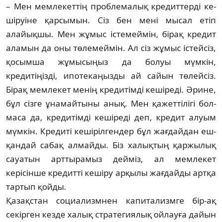
– Мен мемлекеттің проб­ле­малық кре­дит­терді ке­
шіруіне қарсымын. Сіз бен мені мы­сал етіп
алайықшы. Мен жұмыс істе­меймін, бірақ кре­дит
аламын да оны тө­лемеймін. Ал сіз жұ­мыс істейсіз,
қосымша жұ­мысыңыз да болуы мүм­­кін,
кредитіңізді, ипо­текаңызды ай сайын тө­лейсіз.
Бірақ мем­лекет менің кредитімді ке­шіреді. Әрине,
бұл сіз­ге ұнамайтыны анық. Мен қажеттілігі бол­
маса да, кредитімді ке­шіре­ді деп, кредит алуым
мүм­кін. Кредиті кешіріл­ген­дер бұл жағдайдан еш­
қандай сабақ ал­май­ды. Біз халықтың қар­жылық
сауатын арт­тыра­мыз дейміз, ал мем­лекет
керісінше кре­дитті ке­шіру арқылы жа­ғ­д­ай­ды артқа
тар­тып қойды.
Қазақстан социализмнен капитализмге бір-ақ
секірген кезде халық стратегиялық ой­лауға дайын