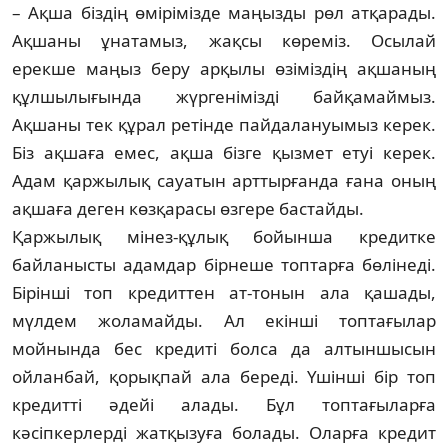
– Ақша біздің өмірімізде маңызды рөл ат­қарады.
Ақшаны ұнатамыз, жақсы көреміз. Осы­лай
ерекше маңыз беру арқылы өзіміздің ақ­шаның
құлшылығында жүргенімізді байқа­маймыз.
Ақшаны тек құрал ретінде пайда­лануы­мыз керек.
Біз ақшаға емес, ақша бізге қыз­мет етуі керек.
Адам қаржылық сауатын арт­тырғанда ғана оның
ақшаға деген көзқара­сы өзгере бастайды.
Қаржылық мінез-құлық бойынша кре­дитке
байланысты адамдар бірнеше топтарға бөлінеді.
Бірінші топ кредиттен ат-тонын ала қашады,
мүлдем жоламайды. Ал екінші топ­тағылар
мойнында бес кредиті болса да алтын­шысын
ойланбай, қорықпай ала береді. Үшінші бір топ
кредитті әдейі алады. Бұл топтағыларға
кәсіпкерлерді жатқызуға болады. Оларға кре­дит