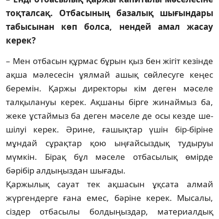
тоқталсақ. От­ба­сының база­лық шығындары
табысынан көп болса, нендей амал жасау
керек?
– Мен отбасын құр­мас бұ­рын қыз бен жігіт ке­зінде
ақ­ша мәлесесін ұял­май ашық сөйлесуге кеңес
бере­мін. Қаржы директоры кім деген мә­селе
талқылануы керек. Ақшаны бірге жи­най­мыз ба,
жеке ұстаймыз ба деген мә­­селе де осы кезде ше­
шілуі ке­рек. Әрине, ға­шықтар үшін бір-біріне
мұндай сұ­рақ­тар қою ың­­ғай­сыз­дық тудыруы
мүмкін. Біра­қ бұл мәсе­ле от­ба­сылық өмірде
бәрібір ал­дыңыздан шығады.
Қаржылық сауат тек ақ­ша­сын ұқсата ал­май
жүргендерге ға­на емес, бәріне керек. Мы­са­лы,
сіздер отбасылы болдыңыздар, мате­риал­­дық