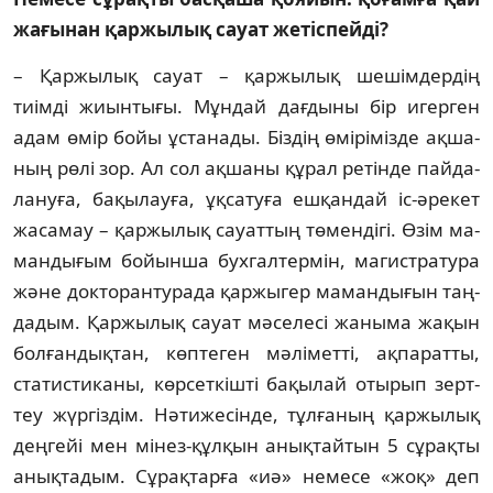
жағынан қаржылық сауат жетіспейді?
– Қаржылық сауат – қар­жылық ше­шім­дер­дің
тиімді жиынтығы. Мұн­­дай дағдыны бір игер­ген
адам өмір бойы ұс­танады. Біз­­­дің өмі­рі­мі­з­де ақша­
ның рө­лі зор. Ал сол ақ­­шаны құ­рал ре­тінде пай­да­­
ла­ну­­­ға, ба­­­­қы­лау­ға, ұқ­­­­сату­ға еш­­­­қан­дай іс-әрекет
жа­­самау – қар­жы­лық сауат­тың тө­­мендігі. Өзім ма­
ман­дығым бойын­ша бух­гал­тер­мін, ма­гис­тра­тура
және док­торан­турада қаржыгер маман­дығын таң­
да­дым. Қар­­­жылық сауат мәселесі жаныма жақын
бол­ғандықтан, көптеген мәліметті, ақпаратты,
ста­тистиканы, көрсет­кішті бақылай отырып зерт­
теу жүргіздім. Нәтижесінде, тұлғаның қар­жылық
деңгейі мен мінез-құлқын анықтайтын 5 сұрақты
анық­тадым. Сұрақтарға «иә» немесе «жоқ» деп