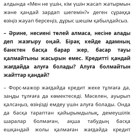
алдында «Мен не үшін, кім үшін жасап жатырмын
және қандай зардап ш­е­гемін?» деген сұраққа
өзіңіз жауап берсеңіз, дұрыс шешім қабылдайсыз.
– Әрине, несиені төлей алмаса, несіне ала­ды
деп жазғыру оңай. Бірақ кейде адам­­ның
банктен басқа барар жер, басар тауы
қалмайтыны жасырын емес. Кре­дит­ті қандай
жағдайда алуға болады? Алуға бол­майтын
жайттар қандай?
– Форс-мажор жағдайда кредит жеке тұл­ғаға да,
заңды тұлғаға да көмектеседі. Мәселен, ауырып
қалсаңыз, өзіңізді емдеу үшін алуға бо­лады. Онда
да басқа тараптан қайырым­ды­лық, демеушілік
шаралар болмаған, ақша табу­дың басқа
ешқандай жолы қалмаған жағдайда кредит