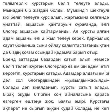
тәлімгерлік курстарын бөліп төлеуге алады.
Мынадай бір жағдай болды. Мүм­кіндігі шектеулі
кісі бөліп төлеуге курс алып, жартысына келгенде
ұнатпай, ақшасын қай­таруын сұрағанда, әлгі
блогер ақшасын қай­тармайды. Ал курсты алған
адам ақшаны әлі 2 жыл төлеуі керек. Қаржылық
сауат бойын­ша сыни ойлау қалыптаспағандықтан
да біздің қоғам осындай қадамға барып отыр.
Бренд заттарды базардан сатып алып не­ме­се
бөліп төлеп жүрген блогерлер өз өмірін әде­мі етіп
көрсетіп, курстарын сатады. Адамдар ал­дағы өмірі
дәл сол блогердікіндей «қызылды-жа­сылды»
болады деп қиялданып, курсты са­тып алады.
Бірақ оқуды бітірген соң айна­ла­сына қараса
өзгерген ештеңе жоқ. Баяғы өмірі. Курс­тағы
ақпарат не сырғып аққан судай бо­ла­ды, не көп