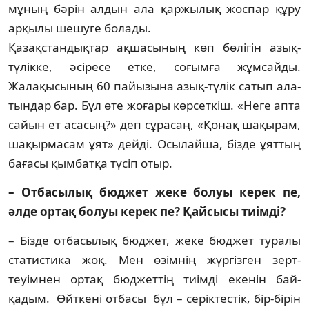
мұның бәрін ал­дын ала қаржылық жоспар құру
арқылы ше­шуге болады.
Қазақстандықтар ақшасының көп бөлігін азық-
түлікке, әсіресе етке, соғымға жұмсайды.
Жалақысының 60 пайызына азық-түлік сатып ала­
тындар бар. Бұл өте жоғары көрсеткіш. «Не­ге апта
сайын ет асасың?» деп сұрасаң, «Қо­нақ шақырам,
шақырмасам ұят» дейді. Осы­лайша, бізде ұяттың
бағасы қымбатқа түсіп отыр.
– Отбасылық бюджет жеке болуы ке­рек пе,
әлде ортақ болуы керек пе? Қай­сы­сы тиімді?
– Бізде отбасылық бюджет, жеке бюджет ту­ра­лы
статистика жоқ. Мен өзімнің жүргізген зерт­
теуімнен ортақ бюджеттің тиімді екенін бай­
қадым. Өйткені отбасы бұл – серіктестік, бір-бірін