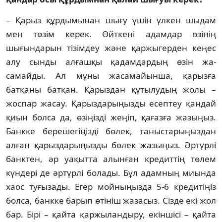
– Қарыз құрдымынан шығу үшін үлкен шы­дам
мен төзім керек. Өйткені адамдар өзі­нің
шығындарын тізімдеу және қаржыгерден кеңес
алу сынды алғашқы қадамдардың өзін жа­
самайды. Ал мұны жасамайынша, қарызға
батқаны батқан. Қарыздан құтылудың жолы –
жоспар жасау. Қарыздарыңызды есептеу қан­дай
қиын болса да, өзіңізді жеңіп, қағазға жа­зыңыз.
Банкке берешегіңізді бөлек, таныс­тарыңыздан
алған қарыздарыңызды бөлек жазыңыз. Әртүрлі
банктен, әр уақытта алынған кредиттің төлем
күндері де әртүрлі болады. Бұл адамның миында
хаос туғызады. Егер мой­ныңызда 5-6 кредитіңіз
болса, банкке барып өтініш жазасыз. Сізде екі жол
бар. Бірі – қайта қаржыландыру, екіншісі – қайта