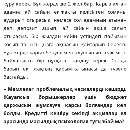
құру керек. Бұл жерде де 2 жол бар. Қарыз алған
адамға ай сайын екіжақты келі­сілген соманы
аударып отырасыз немесе сол адамның атынан
деп депозит ашып, ай сайын ақша салып
отырасыз. Бір жылдан кейін үс­тіндегі пайызын
қосып танысыңызға ақ­ша­сын қайтарып бересіз.
Бұл жерде қарыз беруші мен алушының келісіміне
байланысты бір нұс­қаны таңдау керек. Сонда
барып екі жақ­тың қарым-қатынасы да түзеле
бастайды.
– Мемлекет проблемалық несиелерді ке­шірді.
Жауапсыз борышкерлер үшін бюджет
қаржысын жұмсауға қарсы бол­ғандар көп
болды. Кредитті кешіру секілді ак­циялар ел
арасында масылдық психо­логия туғыз­бай ма?