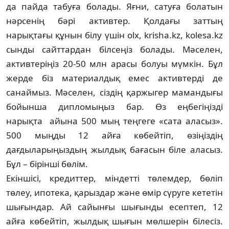
да пайда табуға болады. Яғ­ни, сатуға болатын
нәрсенің бәрі активтер. Қол­дағы заттың
нарықтағы құнын білу үшін olx, krisha.kz, kolesa.kz
сынды сайттардан біл­сеңіз болады. Мәселен,
активтеріңіз 20-50 млн арасы болуы мүмкін. Бұл
жерде біз материал­дық емес активтерді де
санаймыз. Мәселен, сіз­дің қаржыгер мамандығы
бойынша дип­ло­мыңыз бар. Өз еңбегіңізді
нарықта айына 500 мың теңгеге «сата аласыз».
500 мыңды 12 айға кө­бейтіп, өзіңіздің
дағдыларыңыздың жылдық ба­ғасын біле аласыз.
Бұл – бірінші бөлім.
Екіншісі, кредиттер, міндетті төлемдер, бө­ліп
төлеу, ипотека, қарыздар және өмір сүру­ге кететін
шығындар. Ай сайынғы шығынды есеп­теп, 12
айға көбейтіп, жылдық шығын мөл­­шерін білесіз.