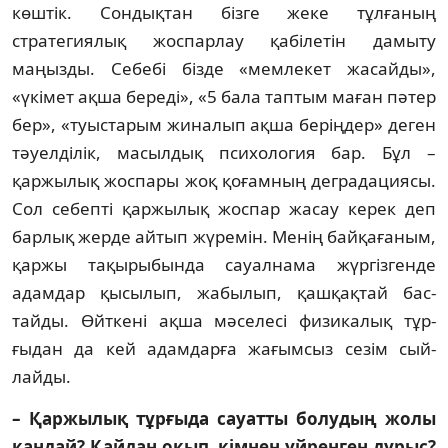
көштік. Сон­дықтан бізге жеке тұлғаның
стратегиялық жо­спарлау қабілетін дамыту
маңызды. Себебі бізде «мемлекет жасайды»,
«үкімет ақша б­е­ре­ді», «5 бала таптым маған пәтер
бер», «туыс­та­рым жиналып ақша беріңдер» деген
тәуелділік, масыл­дық психология бар. Бұл –
қаржылық жоспары жоқ қоғамның деградациясы.
Сол себепті қаржылық жоспар жасау керек деп
бар­лық жерде айтып жүремін. Менің байқа­ға­ным,
қаржы тақырыбында сауалнама жүр­гіз­генде
адамдар қысылып, жабылып, қашқақтай бас­
тайды. Өйткені ақша мәселесі физикалық тұр­
ғыдан да кей адамдарға жағымсыз сезім сый­
лайды.
– Қаржылық тұрғыда сауатты болу­дың жо­лы
қандай? Қайдан оқып, кімнен үй­рен­ген дұрыс?