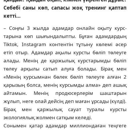
Себебі саны көп, сапасы жоқ тренинг қаптап
кетті...
– Соңғы 3 жылда адамдар онлайн оқыту ку­рс­
тарына көп шығындалыпты. Бұған адам­дардың
Tiktok, Instagram контентін тұтыну кө­лемі әсер
етіп отыр. Адамдар ақылы курсты бө­ліп төлеуге
алады. Менің де қаржылық курс­та­рымды бөліп
төлеу арқылы сатып алуға бо­лады. Бірақ мен
«Менің курсымнан бөлек бөліп тө­­леуге алған 2
қарызың болса, менің кур­сым­ды алма» деп ашық
айтамын. Менің продю­сер­ле­рім шаштарын
жұлып, неге олай дейсің деп ма­ған ұрсады (күлді).
Бірақ мен қаржылық сауат туралы курсты
экологиялық жолмен сат­қым келеді.
Сонымен қатар адамдар миллиондаған теңгеге