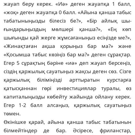
жауап беру керек. «Иә» деген жауапқа 1 балл,
«жоқ» деген жауапқа 0 балл. «Айына қан­ша табыс
та­батыныңызды білесіз бе?», «Бір ай­лық шы­
ғындарыңыздың мөлшері қанша?», «Ең көп
шығынды қай жерге жұмсағаныңыз есіңізде ме?»,
«Жинақтаған ақша қорыңыз бар ма?» жә­не
«Қосымша табыс көзіңіз бар ма?» де­ген сұрақтар.
Егер 5 сұрақтың бәріне «иә» деп жауап берсеңіз,
сіздің қаржылық сауатыңыз жақ­сы деген сөз. Сізге
қаржылық біліміңізді арт­тыратын курстарға
қатысқаннан гөрі ин­вестициялар туралы, өз
капиталыңызды кө­бей­ту жайында ойлану керек.
Егер 1-2 балл ал­саңыз, қаржылық сауатыңыз
төмен.
Өкінішке қарай, айына қанша табыс та­ба­тынын
білмейтіндер де бар. Әсіре­се, фри­ланс­тар,