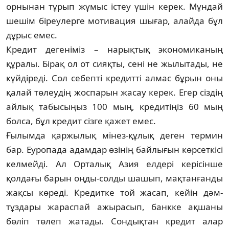
орнынан тұрып жұмыс істеу үшін ке­рек. Мұн­дай
шешім біреулерге мотивация шығар, алай­да бұл
дұрыс емес.
Кредит дегеніміз – нарықтық экономи­ка­ның
құралы. Бірақ ол от сияқты, сені не жы­лы­тады, не
күйдіреді. Сол себепті кре­дит­ті ал­­мас бұрын оны
қалай төлеудің жос­парын жа­сау керек. Егер сіздің
айлық табысыңыз 100 мың, кредитіңіз 60 мың
болса, бұл кредит сізге қажет емес.
Ғылымда қаржылық мінез-құлық деген тер­мин
бар. Еуропада адам­дар өзінің байлығын көр­сеткісі
келмейді. Ал Орталық Азия елдері ке­рісінше
қолдағы барын оңды-солды шашып, мақ­танғанды
жақсы көреді. Кредитке той жа­сап, кейін дәм-
тұздары жараспай ажырасып, банкке ақшаны
бөліп төлеп жатады. Сондық­тан кредит алар