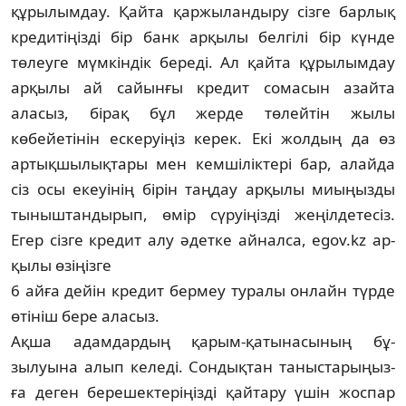
құрылымдау. Қайта қаржыландыру сізге барлық
кредитіңізді бір банк арқылы белгілі бір күнде
төлеуге мүмкіндік береді. Ал қайта құрылымдау
арқы­лы ай сайынғы кредит сомасын азайта
аласыз, бірақ бұл жерде төлейтін жылы
көбейетінін ескеруіңіз керек. Екі жолдың да өз
артық­шы­лық­тары мен кемшіліктері бар, алайда
сіз осы екеуі­нің бірін таңдау арқылы миыңызды
ты­ныш­тандырып, өмір сүруіңізді жеңілдетесіз.
Егер сізге кредит алу әдетке айналса, egov.kz ар­
қы­лы өзіңізге
6 айға дейін кредит бермеу туралы онлайн түрде
өтініш бере аласыз.
Ақша адамдардың қарым-қатынасының бұ­
зылуына алып келеді. Сондықтан таныс­тарыңыз­
ға деген берешектеріңізді қайтару үшін жоспар