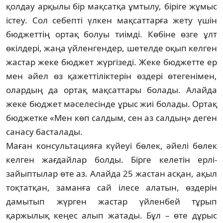
қолдау арқылы бір мақсатқа ұмтылу, біріге жұмыс
істеу. Сол себепті үлкен мақ­сат­тар­ға жету үшін
бюджеттің ортақ болуы тиімді. Кө­біне өзге ұлт
өкілдері, жаңа үйленгендер, шет­ел­де оқып келген
жастар жеке бюджет жүр­гізеді. Жеке бюджетте ер
мен әйел өз қа­жет­тіліктерін өздері өтегенімен,
олардың да ор­тақ мақсаттары болады. Алайда
жеке бюд­жет мәселесінде ұрыс жиі болады. Ортақ
бюд­же­т­ке «Мен көп салдым, сен аз салдың» деген
санасу басталады.
Маған консультацияға күйеуі бөлек, әйелі бө­лек
келген жағдайлар болды. Бір­ге келетін ерлі-
зайыптылар өте аз. Алайда 25 жастан асқан, ақыл
тоқтатқан, заманға сай іле­се алатын, өздерін
дамытып жүрген жастар үй­ленбей тұрып
қаржылық кеңес алып жа­тады. Бұл – өте дұрыс