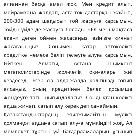
алғаннан басқа амал жоқ. Мен кредит алып,
мейрамхана жалдап, аста-төк дастарқан жайып,
200-300 адам шақырып той жасауға қар­сымын.
Тойды үйде де жасауға болады. «Ел мені мақтаса
екен» деген оймен жасасаңыз, өзіңізге қиянат
жасағаныңыз. Сонымен қатар ав­токөлікті
кредитке немесе бөліп төлеуге алуға қарсымын.
Өйткені Алматы, Астана, Шым­кент
мегаполистерінде жол-көлік оқиға­лары жиі
кездеседі. Егер сіз алда-жалда көлі­гіңіз­ді соғып
алсаңыз, оның кредитінен бөлек, қо­сым­ша
жөндеуге тағы шығындаласыз. Сон­дықтан көлікті
ақша жинап, сатып алу керек деп санаймын.
Қазақстандықтардың жылжымайтын мү­лікті
қолма-қол ақшаға сатып алуға мүмкіндігі жоқ. Ал
мемлекет тұрғын үй бағдарламаларын ұсы­нып