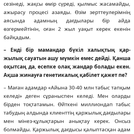
сезінеді, жақсы өмір сүреді, қылмыс жа­­­­самайды,
ажырасу процесі азаяды. Өзім зерт­теулерімнің
аясында адамның дағдылары бір айда
өзгермейтінін, оған 2 жыл уақыт керек екенін
байқадым.
– Енді бір мамандар бүкіл халықтың қар­
жылық сауатын ашу мүмкін емес дей­ді. Қанша
оқытсаң да, есепке олақ жандар бо­лады екен.
Ақша жинауға генетикалық қабілет қажет пе?
– Маған адамдар «Айына 30-40 млн табыс тап­қым
келеді» деген сұраныспен келеді. Мен олар­ды
бірден тоқтатамын. Өйткені мил­лион­дап табыс
табудың алдында клиенттің қар­жы­лық дағдылары
мен мінез-құлықтарын анық­тау керек. Онсыз
болмайды. Қаржылық дағ­ды­сы қалыптасқан адам