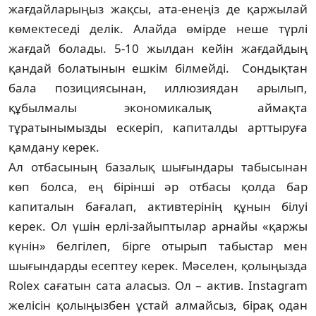
жағдайларыңыз жақсы, ата-енеңіз де қар­жылай
көмектеседі делік. Алайда өмірде не­ше түрлі
жағдай болады. 5-10 жылдан кейін жағ­дайдың
қандай болатынын ешкім білмейді. Сон­дықтан
бала позициясынан, иллюзиядан ары­лып,
құбылмалы экономикалық аймақта
тұратынымызды ескеріп, капиталды арттыруға
қамдану керек.
Ал отбасының базалық шығындары табы­сы­нан
көп болса, ең бірінші әр отбасы қолда бар
капиталын бағалап, активтерінің құнын білуі
керек. Ол үшін ерлі-зайыптылар арнайы «қаржы
күнін» белгілеп, бірге отырып табыстар мен
шығындарды есептеу керек. Мәселен, қо­лыңыз­да
Rolex сағатын сата аласыз. Ол – ак­тив. Instagram
желісін қолыңызбен ұстай ал­май­сыз, бірақ одан