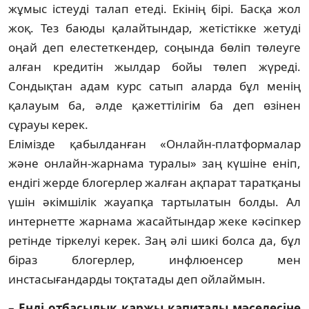
жұмыс істеуді талап етеді. Екінің бірі. Басқа жол
жоқ. Тез баюды қалайтындар, жетістікке жетуді
оңай деп елестеткендер, соңын­да бөліп төлеуге
алған кредитін жылдар бойы төлеп жүреді.
Сондықтан адам курс са­тып аларда бұл менің
қалауым ба, әлде қажет­ті­лігім ба деп өзінен
сұрауы керек.
Елімізде қабылданған «Онлайн-плат­фор­малар
және онлайн-жарнама туралы» заң кү­ші­не еніп,
ендігі жерде блогерлер жалған ақ­па­рат таратқаны
үшін әкімшілік жауапқа тар­тылатын болды. Ал
интернетте жарнама жа­сайтын­дар жеке кәсіпкер
ретінде тіркелуі керек. Заң әлі шикі болса да, бұл
біраз блогер­лер, ин­флюен­­сер мен
инстасығандарды тоқ­татады деп ойлаймын.
– Енді отбасылық қаржы капита­лы мә­се­лесіне