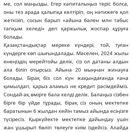
ме, сол маңызды. Егер ка­пи­­талыңыз теріс болса,
оны тез арада қалыпқа кел­­тіріп, оң нәтижеге қол
жеткізіп, сосын ба­рып «айына бәлен млн табыс
тапқым келеді» деп қаржылық жоспар құруға
болады.
Қазақстандықтар мереке күндері, той, ту­ған
күндерге көп шығындалады. Мәселен, 2024 жы­лы
енеңіздің мерейтойы делік, сіз ол дата­ны алдын
ала біліп отырсыз. Айына 20 мыңнан жи­науға
болады. Бірақ біз сол күн жақында­ған­да ғана
қимылдап, қарыз аламыз не кредит рә­сімдейміз.
Сондай-ақ өмірге бала келді делік. Ба­лаңыз сізбен
бірге бір үйде тұрады, бірақ сіз оның мектепке
баратынын 6 жылдан кейін та­мыз айында есіңізге
түсіресіз. Қыркүйекте мек­тепке дайындау үшін
жан ұшырып бөліп тө­леуге киім іздейсіз. Алайда