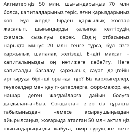
Активтеріңіз 50 млн, шы­ғын­дарыңыз 70 млн
болса, капиталдарыңыз теріс, яғни қарыздарыңыз
көп. Бұл жерде бірден қар­жылық жоспар
жасалып, шығындарды қа­лыпқа келтірудің
схемасы сызылуы керек. Сіз­дің отбасыңыз
нарықта минус 20 млн теңге тұр­са, бұл сізге
қаржылық шапалақ жегізеді. Ен­дігі мақсат –
капиталыңызды оң нәтижеге кө­бейту. Неге
капиталды бағалау қаржылық сауат деңгейін
арттыруда бірінші орында тұр? Біз қаржыгерлер,
тәуекелдер мен қауіп-қа­тер­лерге, форс-мажор, ең
нашар деген жағдайларға дайын болуға
дағдыланғанбыз. Сондықтан егер сіз тұрақты
табысыңыздан немесе асырау­шыңыз­дан
айырылсаңыз, жоғарыда аталған 50 млн активіңіз
шығындарыңызды жабуға, өмір сүруіңізге жете