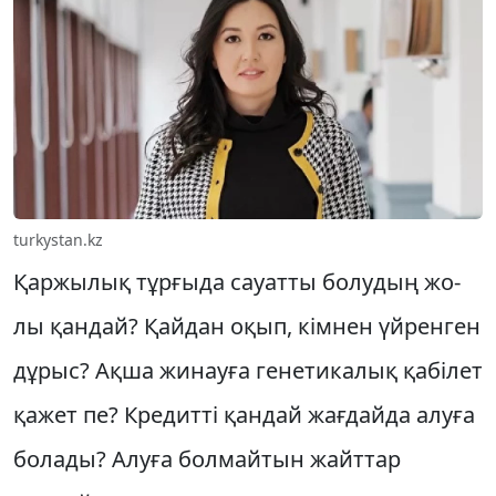
turkystan.kz
Қаржылық тұрғыда сауатты болу­дың жо­
лы қандай? Қайдан оқып, кімнен үй­рен­ген
дұрыс? Ақша жинауға генетикалық қабілет
қажет пе? Кре­дит­ті қандай жағдайда алуға
болады? Алуға бол­майтын жайттар