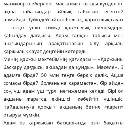
маникюр шеберлері, массажист сынды күн­делікті
ақша табатындар айлық та­бысын есеп­тей
алмайды. Түйіндей айтар бол­сақ, қар­жылық сауат
– өзіңіз үшін тиімді қар­жылық ше­шімдерді
қабылдау дағ­дысы. Адам тапқан та­бысы мен
шығын­дары­ның ара­қатынасын білу арқылы
қаржылық сауат дең­гейін кө­тереді.
Менің қаржы мектебімнің қағидасы – «Қар­жыны
басқару дағдысы ақшадан да құн­ды». Мәселен, 3
адамға бірдей 50 млн теңге бер­­дік делік. Ақша
сомасы бірдей болғанына қа­ра­­мастан, бір айдан
соң үш адам үш түрлі нә­ти­­­жемен келеді. Бірі ол
ақшаны жаратса, екін­­шісі көбейтіп, үшіншісі
пайдалануға қор­қып ақшаның бетіне «қарап»
отыруы мүмкін.
Адам өз қаржысын басқарғанда өзін ба­қыт­ты