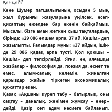
қандай?
Көне Шумер патшалығының осыдан 5 мың
жыл бұ­­рынғы жазуларына үңілсек, есеп-
қисаптың ежел­ден бар екенін байқаймыз.
Мысалы, бізге аман жеткен қыш тақталардың
бірінде: «29 086 өлшем арпа, 37 ай, Көшім» деп
жазылыпты. Ғалымдар мұны: «37 айдың ішін­
де 29 086 қадақ арпа түсті. Қол қоюшы –
Көшім» деп тәпсірлейді. Яғни, ең алғашқы
жазбалар – фи­ло­со­фия да, поэзия да, өсиет те
емес, алым-салық кө­ле­мін, жиналған
қарыздар жайын тіркеген эко­но­ми­калық
құжаттар екен.
Қазақ «Ақшаны күреп табу – батырлық, оны
сақ­тау – даналық, жөнімен жұмсау – өнер»
дейді. Қазір көп адам несиеге байланып,