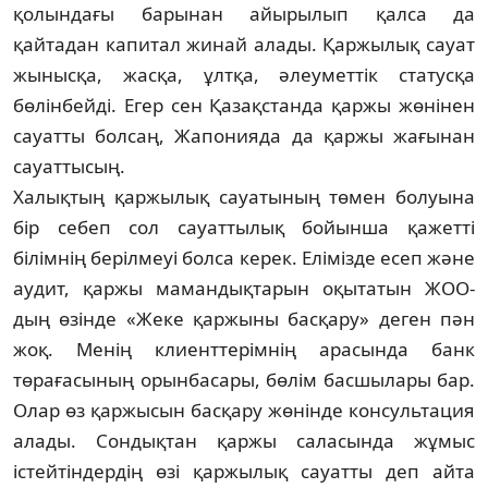
қолындағы барынан айы­рылып қалса да
қайтадан капитал жинай ала­ды. Қаржылық сауат
жынысқа, жасқа, ұлт­қа, әлеуметтік статусқа
бөлінбейді. Егер сен Қа­зақ­станда қаржы жөнінен
сауатты болсаң, Жа­понияда да қаржы жағынан
сауаттысың.
Халықтың қаржылық сауатының төмен болуына
бір себеп сол сауаттылық бойынша қа­жетті
білімнің берілмеуі болса керек. Елі­мізде есеп және
аудит, қаржы мамандықтарын оқытатын ЖОО-
дың өзінде «Жеке қаржыны басқару» деген пән
жоқ. Менің клиенттерімнің ара­сында банк
төрағасының орынбасары, бө­лім басшылары бар.
Олар өз қаржысын бас­қару жөнінде консультация
алады. Сондықтан қар­жы саласында жұмыс
істейтіндердің өзі қар­жы­лық сауатты деп айта