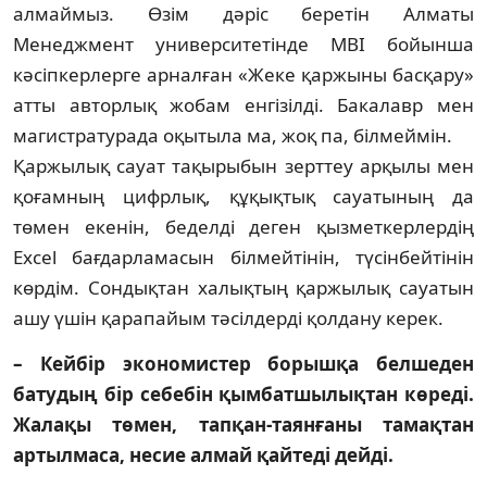
алмаймыз. Өзім дәріс бере­тін Алматы
Менеджмент уни­вер­ситетінде MBI бойынша
кәсіпкерлерге ар­налған «Жеке қар­жыны басқару»
атты автор­лық жобам ен­гізілді. Бакалавр мен
магист­ратурада оқытыла ма, жоқ па, білмеймін.
Қаржылық сауат тақырыбын зерттеу ар­қылы мен
қоғамның цифрлық, құқықтық сауа­­­тының да
төмен екенін, беделді деген қыз­меткерлердің
Excel бағдарламасын білмей­тінін, түсінбейтінін
көрдім. Сондықтан халық­тың қаржылық сауатын
ашу үшін қарапайым тәсілдерді қолдану керек.
– Кейбір экономистер борышқа бел­ше­ден
батудың бір себебін қымбатшы­лық­­тан көреді.
Жалақы төмен, тапқан-таян­ғаны тамақтан
артылмаса, несие ал­май қайтеді дейді.