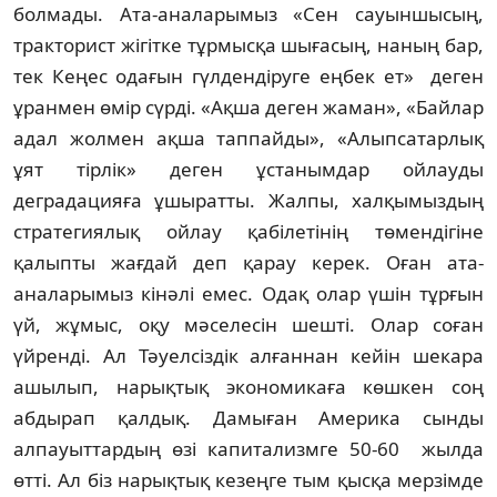
болмады. Ата-аналарымыз «Сен сауын­шысың,
тракторист жігітке тұрмысқа шы­ғасың, наның бар,
тек Кеңес одағын гүл­дендіруге еңбек ет» деген
ұранмен өмір сүрді. «Ақ­ша деген жаман», «Байлар
адал жолмен ақ­ша таппайды», «Алыпсатарлық
ұят тірлік» де­ген ұстанымдар ойлауды
деградацияға ұшы­рат­ты. Жалпы, халқымыздың
стратегиялық ой­лау қабілетінің төмендігіне
қалыпты жағдай деп қарау керек. Оған ата-
аналарымыз кінәлі емес. Одақ олар үшін тұрғын
үй, жұмыс, оқу мә­­­­селесін шешті. Олар соған
үйренді. Ал Тәуел­сіздік алғаннан кейін шекара
ашылып, на­рық­тық экономикаға көшкен соң
абдырап қалдық. Дамы­ған Америка сынды
алпауыттардың өзі капитализмге 50-60 жылда
өтті. Ал біз нарықтық кезеңге тым қысқа мерзімде