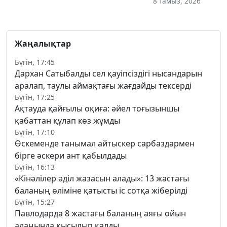
8 тамыз, 2026
Жаңалықтар
Бүгін, 17:45
Дархан Сатыбалды сел қауіпсіздігі нысандарын
аралап, таулы аймақтағы жағдайды тексерді
Бүгін, 17:25
Ақтауда қайғылы оқиға: әйел тоғызыншы
қабаттан құлап көз жұмды
Бүгін, 17:10
Өскеменде танымал айтыскер сарбаздармен
бірге әскери ант қабылдады
Бүгін, 16:13
«Кінәлілер әділ жазасын алады»: 13 жастағы
баланың өліміне қатысты іс сотқа жіберілді
Бүгін, 15:27
Павлодарда 8 жастағы баланың аяғы ойын
алаңында қысылып қалды