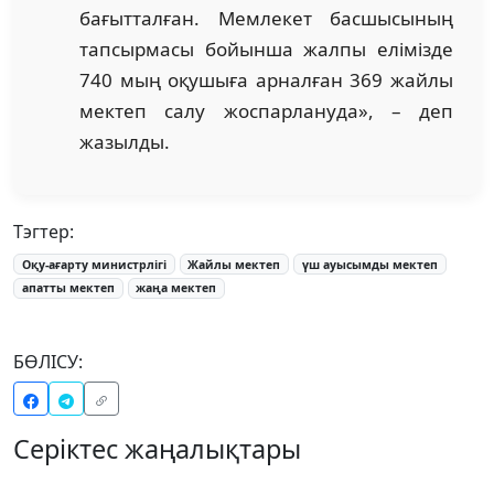
бағытталған. Мемлекет басшысының
тапсырмасы бойынша жалпы елімізде
740 мың оқушыға арналған 369 жайлы
мектеп салу жоспарлануда», – деп
жазылды.
Тэгтер:
Оқу-ағарту министрлігі
Жайлы мектеп
үш ауысымды мектеп
апатты мектеп
жаңа мектеп
БӨЛІСУ:
Серіктес жаңалықтары