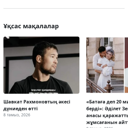
Ұқсас мақалалар
Шавкат Рахмоновтың әкесі
«Батаға деп 20 
дүниеден өтті
берді»: Әділет З
8 тамыз, 2026
анасы қаражатт
жұмсағанын ай