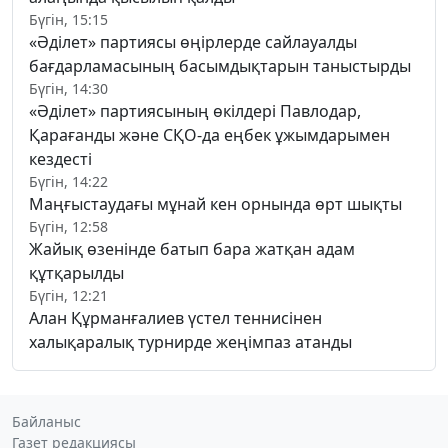
Бүгін, 15:15
«Әділет» партиясы өңірлерде сайлауалды
бағдарламасының басымдықтарын таныстырды
Бүгін, 14:30
«Әділет» партиясының өкілдері Павлодар,
Қарағанды және СҚО-да еңбек ұжымдарымен
кездесті
Бүгін, 14:22
Маңғыстаудағы мұнай кен орнында өрт шықты
Бүгін, 12:58
Жайық өзенінде батып бара жатқан адам
құтқарылды
Бүгін, 12:21
Алан Құрманғалиев үстел теннисінен
халықаралық турнирде жеңімпаз атанды
Байланыс
Газет редакциясы