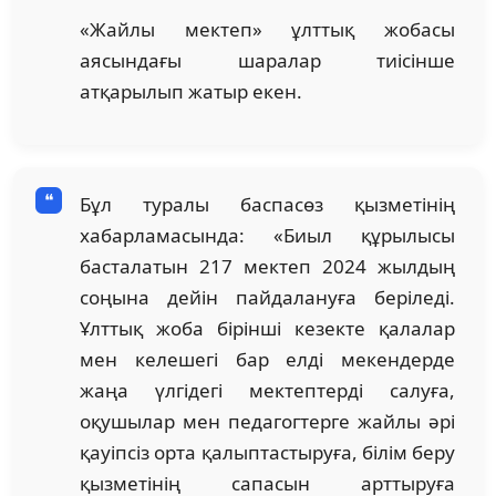
«Жайлы мектеп» ұлттық жобасы
аясындағы шаралар тиісінше
атқарылып жатыр екен.
Бұл туралы баспасөз қызметінің
хабарламасында: «Биыл құрылысы
басталатын 217 мектеп 2024 жылдың
соңына дейін пайдалануға беріледі.
Ұлттық жоба бірінші кезекте қалалар
мен келешегі бар елді мекендерде
жаңа үлгідегі мектептерді салуға,
оқушылар мен педагогтерге жайлы әрі
қауіпсіз орта қалыптастыруға, білім беру
қызметінің сапасын арттыруға