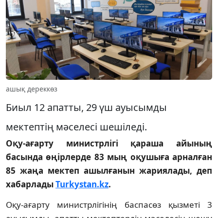
ашық дереккөз
Биыл 12 апатты, 29 үш ауысымды
мектептің мәселесі шешіледі.
Оқу-ағарту министрлігі қараша айының
басында өңірлерде 83 мың оқушыға арналған
85 жаңа мектеп ашылғанын жариялады, деп
хабарлады
Turk
ystan.kz
.
Оқу-ағарту министрлігінің баспасөз қызметі 3