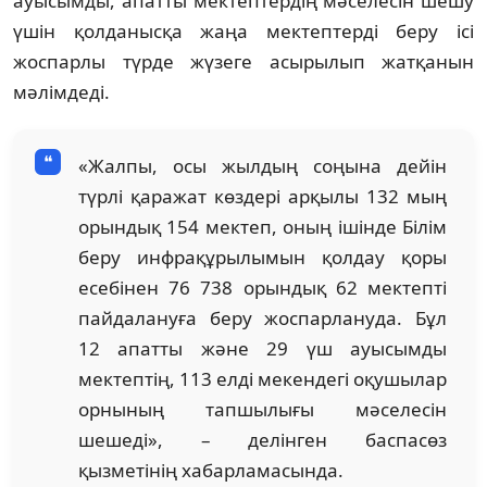
ауысымды, апатты мектептердің мәселесін шешу
үшін қолданысқа жаңа мектептерді беру ісі
жоспарлы түрде жүзеге асырылып жатқанын
мәлімдеді.
«Жалпы, осы жылдың соңына дейін
түрлі қаражат көздері арқылы 132 мың
орындық 154 мектеп, оның ішінде Білім
беру инфрақұрылымын қолдау қоры
есебінен 76 738 орындық 62 мектепті
пайдалануға беру жоспарлануда. Бұл
12 апатты және 29 үш ауысымды
мектептің, 113 елді мекендегі оқушылар
орнының тапшылығы мәселесін
шешеді», – делінген баспасөз
қызметінің хабарламасында.