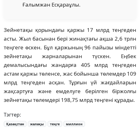
Ғалымжан Есқараұлы.
Зейнетақы қорындағы қаржы 17 млрд теңгеден
асты. Жыл басынан бері жинақтағы ақша 2,6 трлн
теңгеге өскен. Бұл қаржының 96 пайызы міндетті
зейнетақы жарналарынан түскен. Еңбек
демалысындағы жандарға 405 млрд теңгеден
астам қаржы төленсе, жас бойынша төлемдер 109
млрд теңгеден асқан. Тұрғын үй жағдайларын
жақсартуға және емделуге берілген біржолғы
зейнетақы төлемдері 198,75 млрд теңгені құрады.
Тэгтер:
Қазақстан
жалақы
теңге
миллион