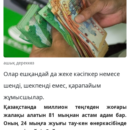
ашық дереккөз
Олар ешқандай да жеке кәсіпкер немесе
шенді, шекпенді емес, қарапайым
жұмысшылар.
Қазақстанда миллион теңгеден жоғары
жалақы алатын 81 мыңнан астам адам бар.
Оның 24 мыңға жуығы тау-кен өнеркәсібінде