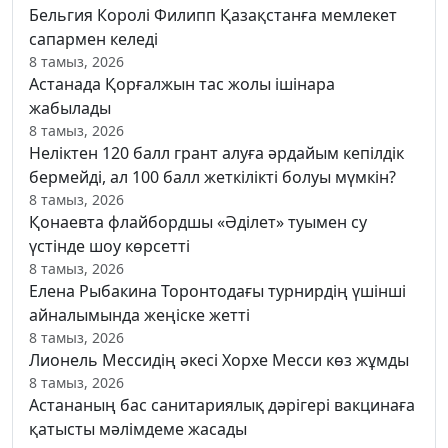
Бельгия Королі Филипп Қазақстанға мемлекет
сапармен келеді
8 тамыз, 2026
Астанада Қорғалжын тас жолы ішінара
жабылады
8 тамыз, 2026
Неліктен 120 балл грант алуға әрдайым кепілдік
бермейді, ал 100 балл жеткілікті болуы мүмкін?
8 тамыз, 2026
Қонаевта флайбордшы «Әділет» туымен су
үстінде шоу көрсетті
8 тамыз, 2026
Елена Рыбакина Торонтодағы турнирдің үшінші
айналымында жеңіске жетті
8 тамыз, 2026
Лионель Мессидің әкесі Хорхе Месси көз жұмды
8 тамыз, 2026
Астананың бас санитариялық дәрігері вакцинаға
қатысты мәлімдеме жасады