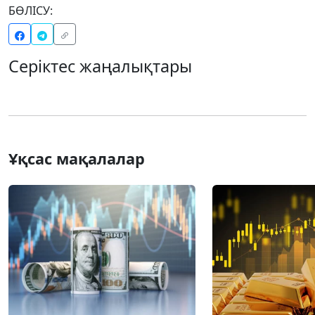
БӨЛІСУ:
Серіктес жаңалықтары
Ұқсас мақалалар