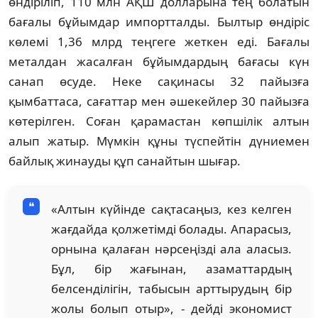
өндіріліп, 110 млн АҚШ долларына тең болатын
бағалы бұйымдар импортталды. Былтыр өндіріс
көлемі 1,36 млрд теңгеге жеткен еді. Бағалы
металдан жасалған бұйымдардың бағасы күн
санап өсуде. Неке сақинасы 32 пайызға
қымбаттаса, сағаттар мен әшекейлер 30 пайызға
көтерілген. Соған қарамастан көпшілік алтын
алып жатыр. Мүмкін құны түспейтін дүниемен
байлық жинауды құп санайтын шығар.
«Алтын күйінде сақтасаңыз, кез келген
жағдайда қолжетімді болады. Апарасыз,
орнына қалаған нәрсеңізді ала аласыз.
Бұл, бір жағынан, азаматтардың
белсенділігін, табысын арттырудың бір
жолы болып отыр», - дейді экономист