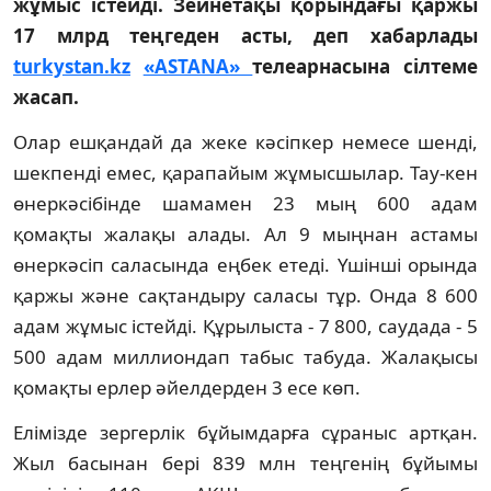
жұмыс істейді. Зейнетақы қорындағы қаржы
17 млрд теңгеден асты, деп хабарлады
turkystan.kz
«ASTANA»
телеарнасына сілтеме
жасап.
Олар ешқандай да жеке кәсіпкер немесе шенді,
шекпенді емес, қарапайым жұмысшылар. Тау-кен
өнеркәсібінде шамамен 23 мың 600 адам
қомақты жалақы алады. Ал 9 мыңнан астамы
өнеркәсіп саласында еңбек етеді. Үшінші орында
қаржы және сақтандыру саласы тұр. Онда 8 600
адам жұмыс істейді. Құрылыста - 7 800, саудада - 5
500 адам миллиондап табыс табуда. Жалақысы
қомақты ерлер әйелдерден 3 есе көп.
Елімізде зергерлік бұйымдарға сұраныс артқан.
Жыл басынан бері 839 млн теңгенің бұйымы