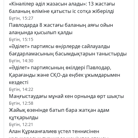
«Кінәлілер әділ жазасын алады»: 13 жастағы
баланың өліміне қатысты іс сотқа жіберілді
Бүгін, 15:27
Павлодарда 8 жастағы баланың аяғы ойын
алаңында қысылып қалды
Бүгін, 15:15
«Әділет» партиясы өңірлерде сайлауалды
бағдарламасының басымдықтарын таныстырды
Бүгін, 14:30
«Әділет» партиясының өкілдері Павлодар,
Қарағанды және СҚО-да еңбек ұжымдарымен
кездесті
Бүгін, 14:22
Маңғыстаудағы мұнай кен орнында өрт шықты
Бүгін, 12:58
Жайық өзенінде батып бара жатқан адам
құтқарылды
Бүгін, 12:21
Алан Құрманғалиев үстел теннисінен