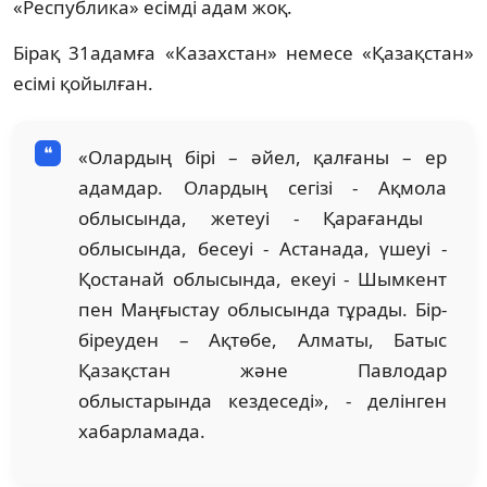
«Республика» есімді адам жоқ.
Бірақ 31адамға «Казахстан» немесе «Қазақстан»
есімі қойылған.
«Олардың бірі – әйел, қалғаны – ер
адамдар. Олардың сегізі - Ақмола
облысында, жетеуі - Қарағанды ​​
облысында, бесеуі - Астанада, үшеуі -
Қостанай облысында, екеуі - Шымкент
пен Маңғыстау облысында тұрады. Бір-
біреуден – Ақтөбе, Алматы, Батыс
Қазақстан және Павлодар
облыстарында кездеседі», - делінген
хабарламада.