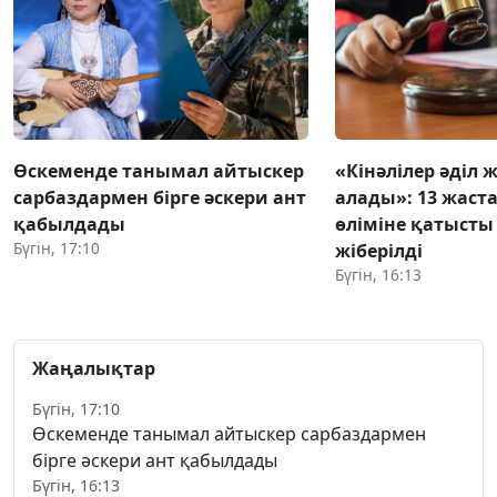
Өскеменде танымал айтыскер
«Кінәлілер әділ 
сарбаздармен бірге әскери ант
алады»: 13 жаст
қабылдады
өліміне қатысты 
Бүгін, 17:10
жіберілді
Бүгін, 16:13
Жаңалықтар
Бүгін, 17:10
Өскеменде танымал айтыскер сарбаздармен
бірге әскери ант қабылдады
Бүгін, 16:13