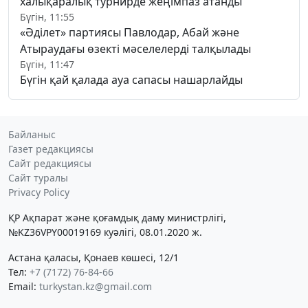
халықаралық турнирде жеңімпаз атанды
Бүгін, 11:55
«Әділет» партиясы Павлодар, Абай және
Атыраудағы өзекті мәселелерді талқылады
Бүгін, 11:47
Бүгін қай қалада ауа сапасы нашарлайды
Байланыс
Газет редакциясы
Сайт редакциясы
Сайт туралы
Privacy Policy
ҚР Ақпарат және қоғамдық даму министрлігі,
№KZ36VPY00019169 куәлігі, 08.01.2020 ж.
Астана қаласы, Қонаев көшесі, 12/1
Тел:
+7 (7172) 76-84-66
Email:
turkystan.kz@gmail.com