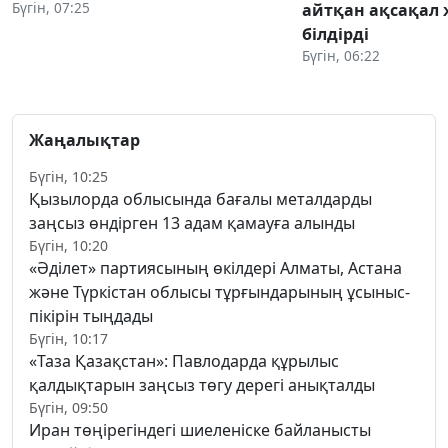
Бүгін, 07:25
айтқан ақсақал 
білдірді
Бүгін, 06:22
Жаңалықтар
Бүгін, 10:25
Қызылорда облысында бағалы металдарды
заңсыз өндірген 13 адам қамауға алынды
Бүгін, 10:20
«Әділет» партиясының өкілдері Алматы, Астана
және Түркістан облысы тұрғындарының ұсыныс-
пікірін тыңдады
Бүгін, 10:17
«Таза Қазақстан»: Павлодарда құрылыс
қалдықтарын заңсыз төгу дерегі анықталды
Бүгін, 09:50
Иран төңірегіндегі шиеленіске байланысты