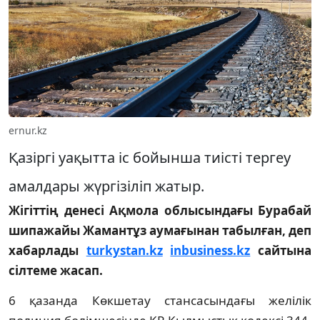
ernur.kz
Қазіргі уақытта іс бойынша тиісті тергеу
амалдары жүргізіліп жатыр.
Жігіттің денесі Ақмола облысындағы Бурабай
шипажайы Жамантұз аумағынан табылған, деп
хабарлады
turkystan.kz
inbusiness.kz
сайтына
сілтеме жасап.
6 қазанда Көкшетау стансасындағы желілік