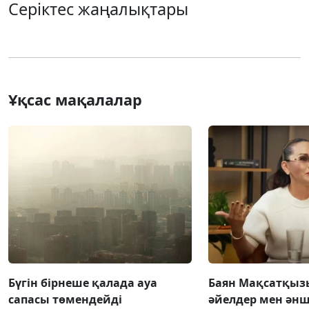
Серіктес жаңалықтары
Ұқсас мақалалар
Бүгін бірнеше қалада ауа
Баян Мақсатқыз
сапасы төмендейді
әйелдер мен әнш