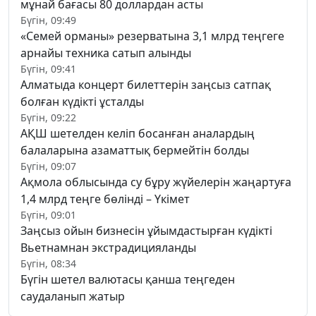
мұнай бағасы 80 доллардан асты
Бүгін, 09:49
«Семей орманы» резерватына 3,1 млрд теңгеге
арнайы техника сатып алынды
Бүгін, 09:41
Алматыда концерт билеттерін заңсыз сатпақ
болған күдікті ұсталды
Бүгін, 09:22
АҚШ шетелден келіп босанған аналардың
балаларына азаматтық бермейтін болды
Бүгін, 09:07
Ақмола облысында су бұру жүйелерін жаңартуға
1,4 млрд теңге бөлінді – Үкімет
Бүгін, 09:01
Заңсыз ойын бизнесін ұйымдастырған күдікті
Вьетнамнан экстрадицияланды
Бүгін, 08:34
Бүгін шетел валютасы қанша теңгеден
саудаланып жатыр