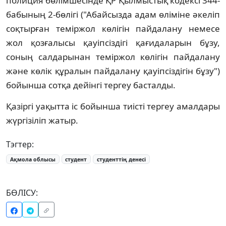
полиция бөлімшесінде ҚР Қылмыстық кодексі 344-
бабының 2-бөлігі ("Абайсызда адам өліміне әкеліп
соқтырған теміржол көлігін пайдалану немесе
жол қозғалысы қауіпсіздігі қағидаларын бұзу,
соның салдарынан теміржол көлігін пайдалану
және көлік құралын пайдалану қауіпсіздігін бұзу")
бойынша сотқа дейінгі тергеу басталды.
Қазіргі уақытта іс бойынша тиісті тергеу амалдары
жүргізіліп жатыр.
Тэгтер:
Ақмола облысы
студент
студенттің денесі
БӨЛІСУ: